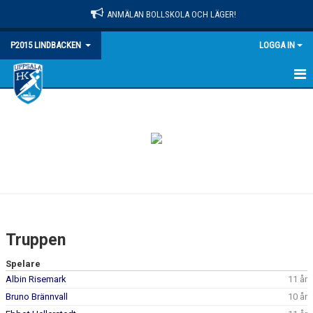
ANMÄLAN BOLLSKOLA OCH LÄGER!
P2015 LINDBACKEN
LOGGA IN
HEM
NYHETER
KALENDER
MATCHER
TRUPPEN
Truppen
BILDGALLERI
Spelare
Albin Risemark
11 år
DOKUMENT
Bruno Brännvall
10 år
KONTAKT