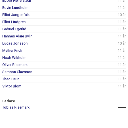
Ebbot Hellerstedt
11 år
Edvin Lundholm
11 år
Elliot Jangenfalk
10 år
Elliot Lindgren
11 år
Gabriel Egerlid
11 år
Hannes Alaie Bylin
11 år
Lucas Jonsson
10 år
Melker Frick
11 år
Noah Wikholm
11 år
Oliver Risemark
11 år
Samson Claesson
11 år
Theo Belin
11 år
Viktor Blom
11 år
Ledare
Tobias Risemark