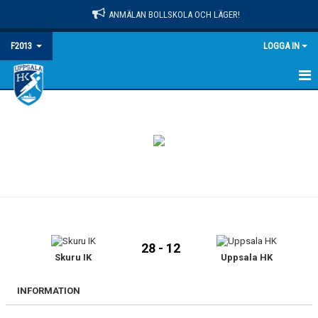
ANMÄLAN BOLLSKOLA OCH LÄGER!
F2013
LOGGA IN
HEM
NYHETER
KALENDER
MATCHER
TRUPPEN
28 - 12
BILDGALLERI
Skuru IK
Uppsala HK
DOKUMENT
INFORMATION
KONTAKT