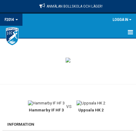
ANMÄLAN BOLLSKOLA OCH LÄGER!
F2014
LOGGA IN
HEM
NYHETER
KALENDER
MATCHER
TRUPPEN
vs
BILDGALLERI
Hammarby IF HF 3
Uppsala HK 2
DOKUMENT
INFORMATION
KONTAKT