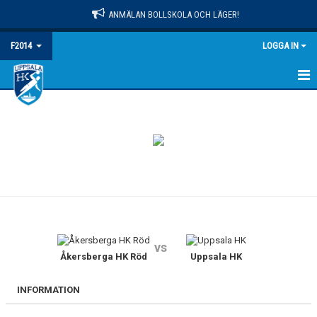
ANMÄLAN BOLLSKOLA OCH LÄGER!
F2014
LOGGA IN
HEM
NYHETER
KALENDER
MATCHER
TRUPPEN
vs
BILDGALLERI
Åkersberga HK Röd
Uppsala HK
DOKUMENT
INFORMATION
KONTAKT