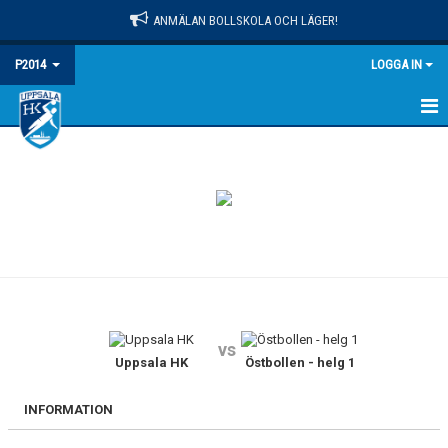
ANMÄLAN BOLLSKOLA OCH LÄGER!
P2014
LOGGA IN
HEM
NYHETER
KALENDER
MATCHER
TRUPPEN
vs
BILDGALLERI
Uppsala HK
Östbollen - helg 1
DOKUMENT
INFORMATION
KONTAKT