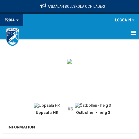
ANMÄLAN BOLLSKOLA OCH LÄGER!
P2014
LOGGA IN
HEM
NYHETER
KALENDER
MATCHER
TRUPPEN
vs
BILDGALLERI
Uppsala HK
Östbollen - helg 3
DOKUMENT
INFORMATION
KONTAKT