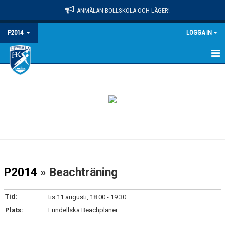
ANMÄLAN BOLLSKOLA OCH LÄGER!
P2014
LOGGA IN
HEM
NYHETER
KALENDER
MATCHER
TRUPPEN
P2014
» Beachträning
BILDGALLERI
Tid:
tis 11 augusti, 18:00 - 19:30
DOKUMENT
Plats:
Lundellska Beachplaner
KONTAKT