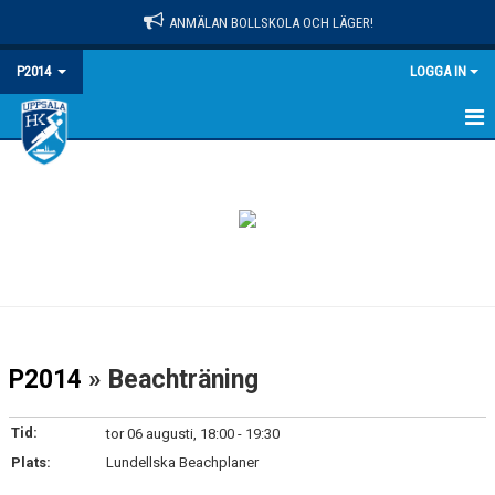
ANMÄLAN BOLLSKOLA OCH LÄGER!
P2014
LOGGA IN
HEM
NYHETER
KALENDER
MATCHER
TRUPPEN
P2014
» Beachträning
BILDGALLERI
Tid:
tor 06 augusti, 18:00 - 19:30
DOKUMENT
Plats:
Lundellska Beachplaner
KONTAKT