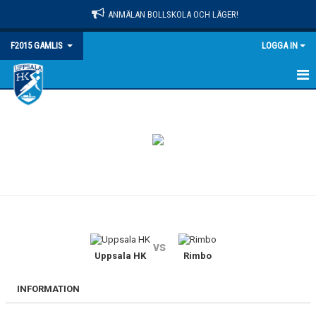
ANMÄLAN BOLLSKOLA OCH LÄGER!
F2015 GAMLIS
LOGGA IN
HEM
NYHETER
KALENDER
MATCHER
TRUPPEN
vs
BILDGALLERI
Uppsala HK
Rimbo
DOKUMENT
INFORMATION
KONTAKT