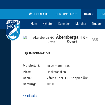
UPPSALA HK
UHK FUNKTION
BARN
UN
Hem
Nyheter
Kalender
Matcher
Truppen
Åkersberga HK -
vs
Svart
INFORMATION
Matchstart:
lör 07 mars, 11:00
Plats:
Hackstahallen
Serie:
Vårens Spel - F10 Kortplan Öst
Samling:
10:00
<< Tillbaka