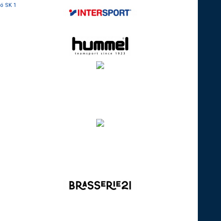
gö SK 1