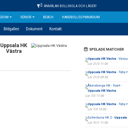
ANMÄLAN BOLLSKOLA OCH LÄGER!
GDOM
SENIOR
BEACH
HANDBOLLSGYMNASIUM
Bildgalleri
Dokument
Kontakt
Uppsala HK
SPELADE MATCHER
Västra
Uppsala HK Västra
- Vassu
Lör 21/3 11:00
Uppsala HK Västra
- Täby 
Lör 21/3 09:30
Åkersberga HK - Svart -
Uppsala HK Västra
Lör 7/3 11:00
Uppsala HK Västra
- Täby 
Lör 7/3 10:00
Sollentuna HK 2 -
Uppsala 
Lör 31/1 11:00