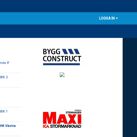
LOGGA IN
nda IF
HBK 2
HBK 1
HK Västra