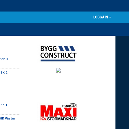
LOGGA IN
nda IF
HBK 2
HBK 1
HK Västra