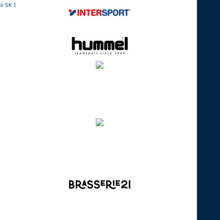
gö SK 1