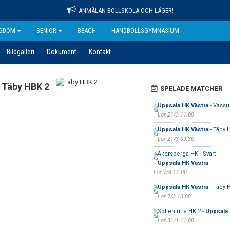
ANMÄLAN BOLLSKOLA OCH LÄGER!
GDOM
SENIOR
BEACH
HANDBOLLSGYMNASIUM
Bildgalleri
Dokument
Kontakt
Täby HBK 2
SPELADE MATCHER
Uppsala HK Västra
- Vassu
Lör 21/3 11:00
Uppsala HK Västra
- Täby 
Lör 21/3 09:30
Åkersberga HK - Svart -
Uppsala HK Västra
Lör 7/3 11:00
Uppsala HK Västra
- Täby 
Lör 7/3 10:00
Sollentuna HK 2 -
Uppsala 
Lör 31/1 11:00