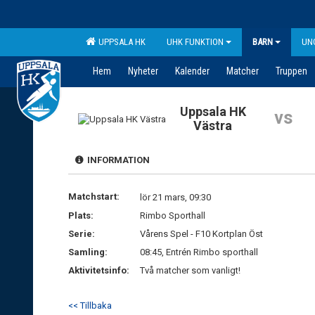
UPPSALA HK
UHK FUNKTION
BARN
UN
Hem
Nyheter
Kalender
Matcher
Truppen
Uppsala HK
vs
Västra
INFORMATION
Matchstart:
lör 21 mars, 09:30
Plats:
Rimbo Sporthall
Serie:
Vårens Spel - F10 Kortplan Öst
Samling:
08:45, Entrén Rimbo sporthall
Aktivitetsinfo:
Två matcher som vanligt!
<< Tillbaka