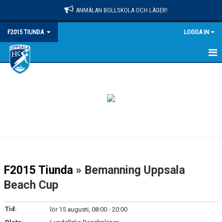
ANMÄLAN BOLLSKOLA OCH LÄGER!
F2015 TIUNDA
LOGGA IN
HEM
NYHETER
KALENDER
MATCHER
TRUPPEN
F2015 Tiunda
» Bemanning Uppsala
BILDGALLERI
Beach Cup
DOKUMENT
Tid:
lör 15 augusti, 08:00 - 20:00
KONTAKT