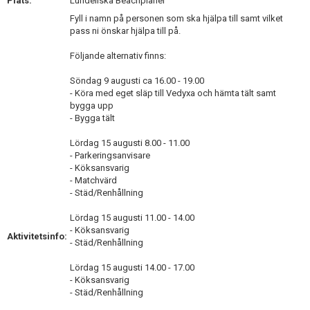
Plats:
Lundellska Beachplaner
Fyll i namn på personen som ska hjälpa till samt vilket
pass ni önskar hjälpa till på.
Följande alternativ finns:
Söndag 9 augusti ca 16.00 - 19.00
- Köra med eget släp till Vedyxa och hämta tält samt
bygga upp
- Bygga tält
Lördag 15 augusti 8.00 - 11.00
- Parkeringsanvisare
- Köksansvarig
- Matchvärd
- Städ/Renhållning
Lördag 15 augusti 11.00 - 14.00
- Köksansvarig
Aktivitetsinfo:
- Städ/Renhållning
Lördag 15 augusti 14.00 - 17.00
- Köksansvarig
- Städ/Renhållning