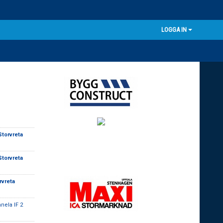
LOGGA IN
torvreta
torvreta
rvreta
nela IF 2