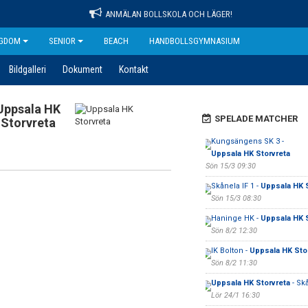
ANMÄLAN BOLLSKOLA OCH LÄGER!
GDOM
SENIOR
BEACH
HANDBOLLSGYMNASIUM
Bildgalleri
Dokument
Kontakt
Uppsala HK
SPELADE MATCHER
Storvreta
Kungsängens SK 3 -
Uppsala HK Storvreta
Sön 15/3 09:30
Skånela IF 1 -
Uppsala HK S
Sön 15/3 08:30
Haninge HK -
Uppsala HK S
Sön 8/2 12:30
IK Bolton -
Uppsala HK Sto
Sön 8/2 11:30
Uppsala HK Storvreta
- Skå
Lör 24/1 16:30