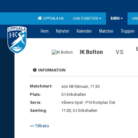
UPPSALA HK
UHK FUNKTION
BARN
UN
Hem
Nyheter
Kalender
Matcher
Truppen
vs
IK Bolton
INFORMATION
Matchstart:
sön 08 februari, 11:30
Plats:
S:t Erikshallen
Serie:
Vårens Spel - P10 Kortplan Öst
Samling:
11:00, S:t Erikshallen
<< Tillbaka