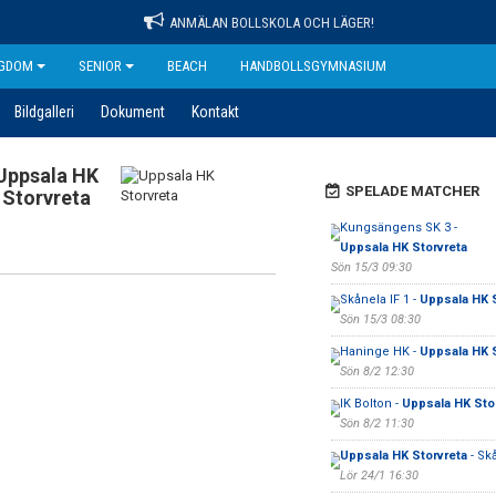
ANMÄLAN BOLLSKOLA OCH LÄGER!
GDOM
SENIOR
BEACH
HANDBOLLSGYMNASIUM
Bildgalleri
Dokument
Kontakt
Uppsala HK
SPELADE MATCHER
Storvreta
Kungsängens SK 3 -
Uppsala HK Storvreta
Sön 15/3 09:30
Skånela IF 1 -
Uppsala HK S
Sön 15/3 08:30
Haninge HK -
Uppsala HK S
Sön 8/2 12:30
IK Bolton -
Uppsala HK Sto
Sön 8/2 11:30
Uppsala HK Storvreta
- Skå
Lör 24/1 16:30