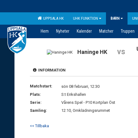
UPPSALA HK
UHK FUNKTION
BARN
UN
Hem
Nyheter
Kalender
Matcher
Truppen
vs
Haninge HK
INFORMATION
Matchstart:
sön 08 februari, 12:30
Plats:
S:t Erikshallen
Serie:
Vårens Spel - P10 Kortplan Öst
Samling:
12:10, Omklädningsrummet
<< Tillbaka