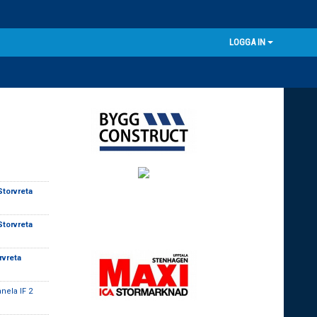
LOGGA IN
torvreta
torvreta
rvreta
nela IF 2