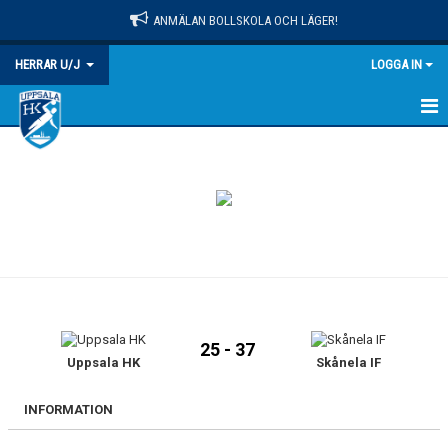
ANMÄLAN BOLLSKOLA OCH LÄGER!
HERRAR U/J
LOGGA IN
HEM
NYHETER
KALENDER
TRUPPEN
BILDGALLERI
25 - 37
DOKUMENT
Uppsala HK
Skånela IF
KONTAKT
INFORMATION
MATCHER