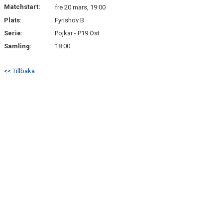
Matchstart:
fre 20 mars, 19:00
Plats:
Fyrishov B
Serie:
Pojkar - P19 Öst
Samling:
18:00
<< Tillbaka