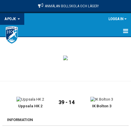
ANMÄLAN BOLLSKOLA OCH LÄGER!
A-POJK
LOGGA IN
HEM
NYHETER
KALENDER
TRUPPEN
BILDGALLERI
39 - 14
DOKUMENT
Uppsala HK 2
IK Bolton 3
KONTAKT
INFORMATION
MATCHER