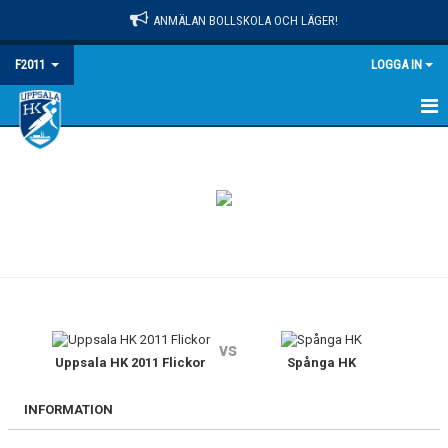
ANMÄLAN BOLLSKOLA OCH LÄGER!
F2011
LOGGA IN
HEM
NYHETER
KALENDER
MATCHER
TRUPPEN
vs
BILDGALLERI
Uppsala HK 2011 Flickor
Spånga HK
DOKUMENT
INFORMATION
KONTAKT