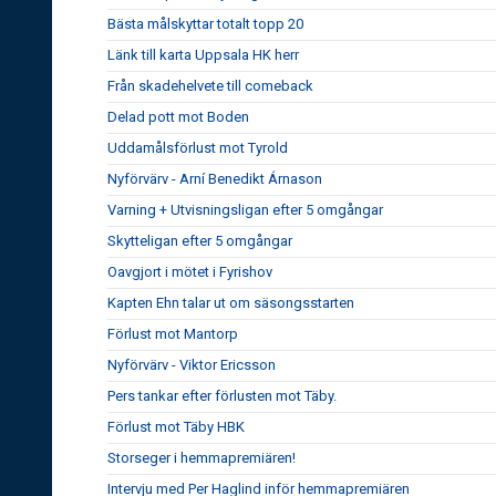
Bästa målskyttar totalt topp 20
Länk till karta Uppsala HK herr
Från skadehelvete till comeback
Delad pott mot Boden
Uddamålsförlust mot Tyrold
Nyförvärv - Arní Benedikt Árnason
Varning + Utvisningsligan efter 5 omgångar
Skytteligan efter 5 omgångar
Oavgjort i mötet i Fyrishov
Kapten Ehn talar ut om säsongsstarten
Förlust mot Mantorp
Nyförvärv - Viktor Ericsson
Pers tankar efter förlusten mot Täby.
Förlust mot Täby HBK
Storseger i hemmapremiären!
Intervju med Per Haglind inför hemmapremiären