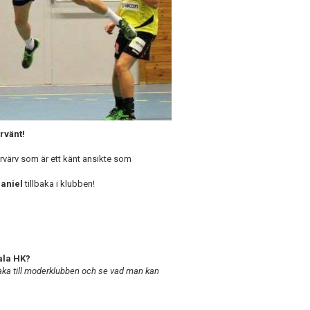
rvänt!
rvärv som är ett känt ansikte som
aniel
tillbaka i klubben!
sala HK?
lbaka till moderklubben och se vad man kan