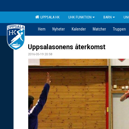
UPPSALA HK
UHK FUNKTION
BARN
UN
Hem
Nyheter
Kalender
Matcher
Truppen
Uppsalasonens återkomst
2016-05-19 20:58