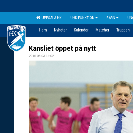
UPPSALA HK
UHK FUNKTION
BARN
UN
Hem
Nyheter
Kalender
Matcher
Truppen
Kansliet öppet på nytt
2016-08-03 14:02