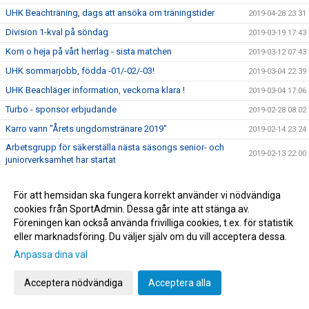
UHK Beachträning, dags att ansöka om träningstider
2019-04-28 23:31
Division 1-kval på söndag
2019-03-19 17:43
Kom o heja på vårt herrlag - sista matchen
2019-03-12 07:43
UHK sommarjobb, födda -01/-02/-03!
2019-03-04 22:39
UHK Beachläger information, veckorna klara !
2019-03-04 17:06
Turbo - sponsor erbjudande
2019-02-28 08:02
Karro vann "Årets ungdomstränare 2019"
2019-02-14 23:24
Arbetsgrupp för säkerställa nästa säsongs senior- och
2019-02-13 22:00
juniorverksamhet har startat
Kansliet öppet på tisdagar
2019-02-06 06:22
För att hemsidan ska fungera korrekt använder vi nödvändiga
Ny ordförande och styrelse för Uppsala HK
2019-01-17 19:30
cookies från SportAdmin. Dessa går inte att stänga av.
Kom o heja på vårt herr lag
2019-01-17 19:10
Föreningen kan också använda frivilliga cookies, t.ex. för statistik
Kallelse till extrainsatt årsmöte 16 januari 2019
eller marknadsföring. Du väljer själv om du vill acceptera dessa.
2018-12-22 15:10
Anpassa dina val
Matchställ, kolla att ni har rätt sponsortryck
2018-12-17 16:58
Intersport - erbjudande 3 för 2 kläder & skor
2018-12-05 21:51
Acceptera nödvändiga
Acceptera alla
Åhus beach - anmälan är nu öppen
2018-12-01 08:00