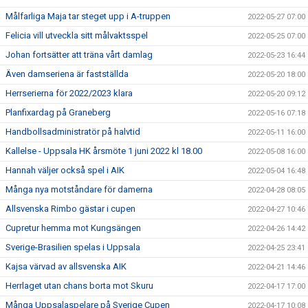
Målfarliga Maja tar steget upp i A-truppen
2022-05-27 07:00
Felicia vill utveckla sitt målvaktsspel
2022-05-25 07:00
Johan fortsätter att träna vårt damlag
2022-05-23 16:44
Även damseriena är fastställda
2022-05-20 18:00
Herrserierna för 2022/2023 klara
2022-05-20 09:12
Planfixardag på Graneberg
2022-05-16 07:18
Handbollsadministratör på halvtid
2022-05-11 16:00
Kallelse - Uppsala HK årsmöte 1 juni 2022 kl 18.00
2022-05-08 16:00
Hannah väljer också spel i AIK
2022-05-04 16:48
Många nya motståndare för damerna
2022-04-28 08:05
Allsvenska Rimbo gästar i cupen
2022-04-27 10:46
Cupretur hemma mot Kungsängen
2022-04-26 14:42
Sverige-Brasilien spelas i Uppsala
2022-04-25 23:41
Kajsa värvad av allsvenska AIK
2022-04-21 14:46
Herrlaget utan chans borta mot Skuru
2022-04-17 17:00
Många Uppsalaspelare på Sverige Cupen
2022-04-17 10:08