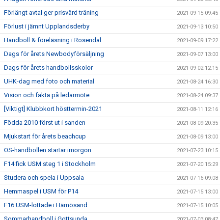
Förlängt avtal ger prisvärd träning
2021-09-15 09:45
Förlust i jämnt Upplandsderby
2021-09-13 10:50
Handboll & föreläsning i Rosendal
2021-09-09 17:22
Dags för årets Newbodyförsäljning
2021-09-07 13:00
Dags för årets handbollsskolor
2021-09-02 12:15
UHK-dag med foto och material
2021-08-24 16:30
Vision och fakta på ledarmöte
2021-08-24 09:37
[Viktigt] Klubbkort hösttermin-2021
2021-08-11 12:16
Födda 2010 först ut i sanden
2021-08-09 20:35
Mjukstart för årets beachcup
2021-08-09 13:00
OS-handbollen startar imorgon
2021-07-23 10:15
F14 fick USM steg 1 i Stockholm
2021-07-20 15:29
Studera och spela i Uppsala
2021-07-16 09:08
Hemmaspel i USM för P14
2021-07-15 13:00
F16 USM-lottade i Härnösand
2021-07-15 10:05
Sommarhandboll i Gottsunda
2021-07-03 08:47