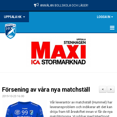
ANMÄLAN BOLLSKOLA OCH LÄGER!
UPPSALA HK
LOGGA IN
HEM
NYHETER
OM KLUBBEN
MATCHER
KALENDER
Försening av våra nya matchställ
<
>
KONTAKT
2019-10-23 16:00
Vår leverantör av matchställ (Hummel) har
DOKUMENT
leveransproblem och indikerar att det kan
dröja fram till årsskiftet innan vi får de nya
matchtröjorna. Vi jobbar med InterSport
PRAKTISK INFO