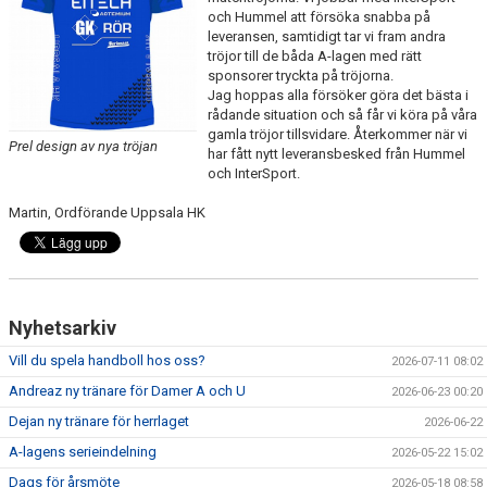
och Hummel att försöka snabba på
leveransen, samtidigt tar vi fram andra
tröjor till de båda A-lagen med rätt
sponsorer tryckta på tröjorna.
Jag hoppas alla försöker göra det bästa i
rådande situation och så får vi köra på våra
gamla tröjor tillsvidare. Återkommer när vi
Prel design av nya tröjan
har fått nytt leveransbesked från Hummel
och InterSport.
Martin, Ordförande Uppsala HK
Nyhetsarkiv
Vill du spela handboll hos oss?
2026-07-11 08:02
Andreaz ny tränare för Damer A och U
2026-06-23 00:20
Dejan ny tränare för herrlaget
2026-06-22
A-lagens serieindelning
2026-05-22 15:02
Dags för årsmöte
2026-05-18 08:58