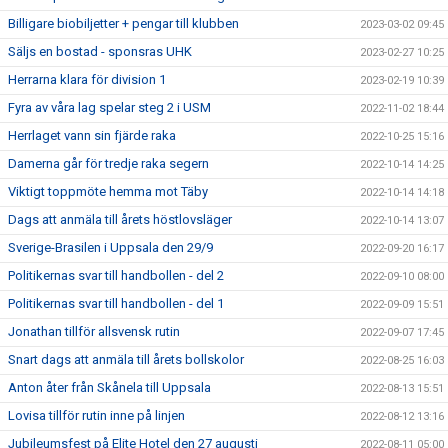
Billigare biobiljetter + pengar till klubben
2023-03-02 09:45
Säljs en bostad - sponsras UHK
2023-02-27 10:25
Herrarna klara för division 1
2023-02-19 10:39
Fyra av våra lag spelar steg 2 i USM
2022-11-02 18:44
Herrlaget vann sin fjärde raka
2022-10-25 15:16
Damerna går för tredje raka segern
2022-10-14 14:25
Viktigt toppmöte hemma mot Täby
2022-10-14 14:18
Dags att anmäla till årets höstlovsläger
2022-10-14 13:07
Sverige-Brasilen i Uppsala den 29/9
2022-09-20 16:17
Politikernas svar till handbollen - del 2
2022-09-10 08:00
Politikernas svar till handbollen - del 1
2022-09-09 15:51
Jonathan tillför allsvensk rutin
2022-09-07 17:45
Snart dags att anmäla till årets bollskolor
2022-08-25 16:03
Anton åter från Skånela till Uppsala
2022-08-13 15:51
Lovisa tillför rutin inne på linjen
2022-08-12 13:16
Jubileumsfest på Elite Hotel den 27 augusti
2022-08-11 05:00