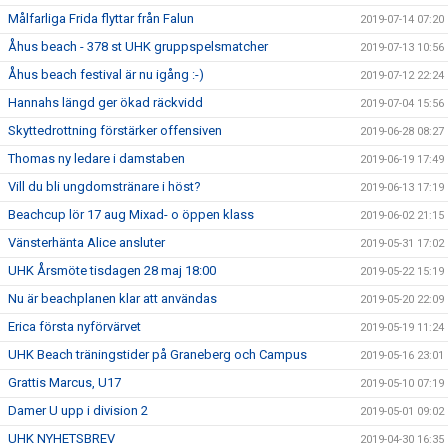
Målfarliga Frida flyttar från Falun
2019-07-14 07:20
Åhus beach - 378 st UHK gruppspelsmatcher
2019-07-13 10:56
Åhus beach festival är nu igång :-)
2019-07-12 22:24
Hannahs längd ger ökad räckvidd
2019-07-04 15:56
Skyttedrottning förstärker offensiven
2019-06-28 08:27
Thomas ny ledare i damstaben
2019-06-19 17:49
Vill du bli ungdomstränare i höst?
2019-06-13 17:19
Beachcup lör 17 aug Mixad- o öppen klass
2019-06-02 21:15
Vänsterhänta Alice ansluter
2019-05-31 17:02
UHK Årsmöte tisdagen 28 maj 18:00
2019-05-22 15:19
Nu är beachplanen klar att användas
2019-05-20 22:09
Erica första nyförvärvet
2019-05-19 11:24
UHK Beach träningstider på Graneberg och Campus
2019-05-16 23:01
Grattis Marcus, U17
2019-05-10 07:19
Damer U upp i division 2
2019-05-01 09:02
UHK NYHETSBREV
2019-04-30 16:35