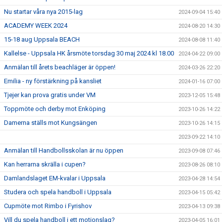
Nu startar våra nya 2015-lag
2024-09-04 15:40
ACADEMY WEEK 2024
2024-08-20 14:30
15-18 aug Uppsala BEACH
2024-08-08 11:40
Kallelse - Uppsala HK årsmöte torsdag 30 maj 2024 kl 18.00
2024-04-22 09:00
Anmälan till årets beachläger är öppen!
2024-03-26 22:20
Emilia - ny förstärkning på kansliet
2024-01-16 07:00
Tjejer kan prova gratis under VM
2023-12-05 15:48
Toppmöte och derby mot Enköping
2023-10-26 14:22
Damerna ställs mot Kungsängen
2023-10-26 14:15
2023-09-22 14:10
Anmälan till Handbollsskolan är nu öppen
2023-09-08 07:46
Kan herrarna skrälla i cupen?
2023-08-26 08:10
Damlandslaget EM-kvalar i Uppsala
2023-04-28 14:54
Studera och spela handboll i Uppsala
2023-04-15 05:42
Cupmöte mot Rimbo i Fyrishov
2023-04-13 09:38
Vill du spela handboll i ett motionslag?
2023-04-05 16:01