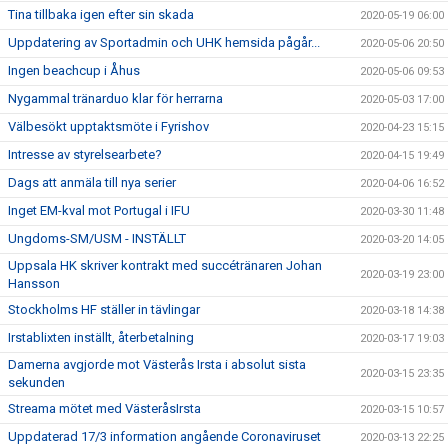
Tina tillbaka igen efter sin skada
2020-05-19 06:00
Uppdatering av Sportadmin och UHK hemsida pågår...
2020-05-06 20:50
Ingen beachcup i Åhus
2020-05-06 09:53
Nygammal tränarduo klar för herrarna
2020-05-03 17:00
Välbesökt upptaktsmöte i Fyrishov
2020-04-23 15:15
Intresse av styrelsearbete?
2020-04-15 19:49
Dags att anmäla till nya serier
2020-04-06 16:52
Inget EM-kval mot Portugal i IFU
2020-03-30 11:48
Ungdoms-SM/USM - INSTÄLLT
2020-03-20 14:05
Uppsala HK skriver kontrakt med succétränaren Johan
2020-03-19 23:00
Hansson
Stockholms HF ställer in tävlingar
2020-03-18 14:38
Irstablixten inställt, återbetalning
2020-03-17 19:03
Damerna avgjorde mot Västerås Irsta i absolut sista
2020-03-15 23:35
sekunden
Streama mötet med VästeråsIrsta
2020-03-15 10:57
Uppdaterad 17/3 information angående Coronaviruset
2020-03-13 22:25