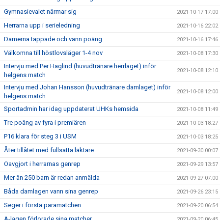
Gymnasievalet närmar sig
2021-10-17 17:00
Herrarna upp i serieledning
2021-10-16 22:02
Damerna tappade och vann poäng
2021-10-16 17:46
Välkomna till höstlovsläger 1-4 nov
2021-10-08 17:30
Intervju med Per Haglind (huvudtränare herrlaget) inför
2021-10-08 12:10
helgens match
Intervju med Johan Hansson (huvudtränare damlaget) inför
2021-10-08 12:00
helgens match
Sportadmin har idag uppdaterat UHKs hemsida
2021-10-08 11:49
Tre poäng av fyra i premiären
2021-10-03 18:27
P16 klara för steg 3 i USM
2021-10-03 18:25
Åter tillåtet med fullsatta läktare
2021-09-30 00:07
Oavgjort i herrarnas genrep
2021-09-29 13:57
Mer än 250 barn är redan anmälda
2021-09-27 07:00
Båda damlagen vann sina genrep
2021-09-26 23:15
Seger i första paramatchen
2021-09-20 06:54
A-lagen förlorade sina matcher
2021-09-20 06:45