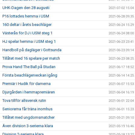
UHK-Dagen den 28 augusti
2021-07-02 15:04
P16 lottades hemma i USM
2021-06-28 09:35
160 deltar i årets beachläger
2021-06-24 15:29
Västerås för DJ i USM steg 1
2021-06-24 08:00
HJ spelar hemma i USM steg 1
2021-06-23 23:41
Handboll på dagläger i Gottsunda
2021-06-23 09:14
Tillåtet med 16 spelare per match
2021-06-23 08:25
Prova Hand The Ball på Studan
2021-06-17 18:52
Första beachlägerveckan igång
2021-06-14 14:25
Premiär i Hudik för damerna
2021-06-07 15:53
Djurgården i hemmapremiären
2021-06-04 16:19
Tova tillför allsvensk rutin
2021-06-01 22:04
Seniorerna får träna inomhus
2021-06-01 15:23
Tillåtet med ungdomsmatcher
2021-05-21 09:10
Även division 3-serierna klara
2021-05-19 16:46
Division 2-serierna klara
2021-05-18 13:22