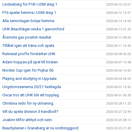
Lindesberg för P18 i USM steg 1
2020-06-16 22:07
P16 spelar hemma i USM steg 1
2020-06-16 12:47
Alla seniorlagen börjar hemma
2020-06-14 14:04
UHK Beachläger vecka 1 genomförd
2020-06-13 21:20
Årsmöte gav positivt resultat
2020-06-12 08:20
Tillåtet igen att träna och spela
2020-06-11 16:34
Rutinerat proffs förstärker UHK
2020-06-08 06:00
Adam hoppas på spel till hösten
2020-06-07 10:38
Norden Cup igen för Pojkar 06
2020-06-06 10:42
Playing and studying in Uppsala
2020-06-04 06:00
Ungdomsserierna 20/21 fastlagda
2020-06-01 15:45
Oscar tror att UHK blir ett topplag
2020-06-01 06:30
Christina redo för ny utmaning
2020-05-28 11:20
Vill du spela division 3-handboll?
2020-05-27 22:49
Joakim tillför attityd och rutin
2020-05-25 08:13
Beachplanen i Graneberg är nu iordninggjord
2020-05-23 21:40