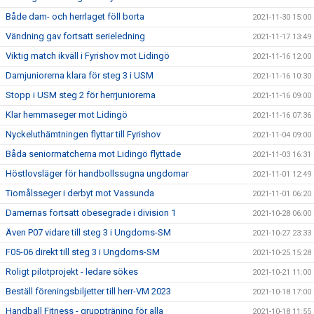
Både dam- och herrlaget föll borta
2021-11-30 15:00
Vändning gav fortsatt serieledning
2021-11-17 13:49
Viktig match ikväll i Fyrishov mot Lidingö
2021-11-16 12:00
Damjuniorerna klara för steg 3 i USM
2021-11-16 10:30
Stopp i USM steg 2 för herrjuniorerna
2021-11-16 09:00
Klar hemmaseger mot Lidingö
2021-11-16 07:36
Nyckeluthämtningen flyttar till Fyrishov
2021-11-04 09:00
Båda seniormatcherna mot Lidingö flyttade
2021-11-03 16:31
Höstlovsläger för handbollssugna ungdomar
2021-11-01 12:49
Tiomålsseger i derbyt mot Vassunda
2021-11-01 06:20
Damernas fortsatt obesegrade i division 1
2021-10-28 06:00
Även P07 vidare till steg 3 i Ungdoms-SM
2021-10-27 23:33
F05-06 direkt till steg 3 i Ungdoms-SM
2021-10-25 15:28
Roligt pilotprojekt - ledare sökes
2021-10-21 11:00
Beställ föreningsbiljetter till herr-VM 2023
2021-10-18 17:00
Handball Fitness - gruppträning för alla
2021-10-18 11:55