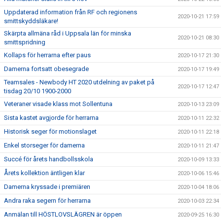
Uppdaterad information från RF och regionens
2020-10-21 17:59
smittskyddsläkare!
Skärpta allmäna råd i Uppsala län för minska
2020-10-21 08:30
smittspridning
Kollaps för herrarna efter paus
2020-10-17 21:30
Damerna fortsatt obesegrade
2020-10-17 19:49
Teamsales - Newbody HT 2020 utdelning av paket på
2020-10-17 12:47
tisdag 20/10 1900-2000
Veteraner visade klass mot Sollentuna
2020-10-13 23:09
Sista kastet avgjorde för herrarna
2020-10-11 22:32
Historisk seger för motionslaget
2020-10-11 22:18
Enkel storseger för damerna
2020-10-11 21:47
Succé för årets handbollsskola
2020-10-09 13:33
Årets kollektion äntligen klar
2020-10-06 15:46
Damerna kryssade i premiären
2020-10-04 18:06
Andra raka segern för herrarna
2020-10-03 22:34
Anmälan till HÖSTLOVSLÄGREN är öppen
2020-09-25 16:30