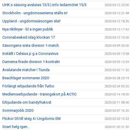
UHK:s säsong avslutas 13/3 | Info ledarmötet 15/3
2020-03-12 23:00
Stockholm - ungdomsserierna ställs in!
2020-03-12 21:48
Uppland - ungdomssäsongen slut!
2020-03-12 18:35
Nya riktlinjer - bl a ingen publik
2020-03-12 17:42
Coronabesked idag klockan 17
2020-03-12 10:50
Säsongens sista division 1-match
2020-03-09 20:00
Inställt i Celsius p g a Coronavirus
2020-03-09 13:58
Damerna firade division 1-kontrakt
2020-03-05 12:33
Avslutande matcher i Tiunda
2020-03-02 11:32
Beachläger sommaren 2020
2020-02-28 23:19
Förlängt erbjudande från Turbo
2020-02-24 05:25
Medlemserbjudande - träningskort på ACTIC
2020-02-14 18:00
Erbjudande om bandyfrukost
2020-02-11 08:40
Sommarjobb 2020
2020-02-07 16:25
Flickor 05 till steg 4 i Ungdoms-SM
2020-02-03 15:23
Snart helg igen...
2020-01-20 21:30