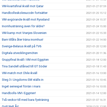
VM-kvartsfinal ikväll mot Qatar
2021-01-27 07:59
Handbollsskolesuccén fortsätter
2021-01-25 15:12
VM-avgörande ikväll mot Ryssland
2021-01-24 15:37
Inomhusträning även för äldre?
2021-01-24 15:00
VM-kamp mot Vranjes Slovenien
2021-01-22 15:33
Barn tillåts åter träna inomhus!
2021-01-22 14:00
Sverige-Belarus ikväll på TV6
2021-01-20 12:00
Digitala utvecklingsmöten
2021-01-20 11:36
Gruppfinal ikväll i VM mot Egypten
2021-01-18 12:00
Tina Sandell utlånad till GT Söder
2021-01-18 11:43
VM-match mot Chile ikväll
2021-01-16 13:00
Steg 3 i Ungdoms-SM ställs in
2021-01-16 10:45
Inget seriespel förrän i mars
2021-01-16 10:05
Handbolls-VM i Egypten!
2021-01-14 12:00
Två veckor till med bara fysträning
2021-01-07 16:31
Gott Nytt År!
2020-12-31 12:00