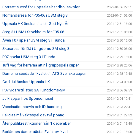
Fortsatt succé för Uppsalas handbollsskolor
2022-01-06 22:51
Norrlandsresa för P05-06 i USM steg 3
2022-01-01 06:00
Uppsala HK önskar alla ett Gott Nytt År!
2021-12-31 16:00
Steg 3 i USM i Stockholm för F05-06
2021-12-31 06:00
Även F07 spelar USM steg 3 i Tiunda
2021-12-30 16:00
Skararesa för DJ i Ungdoms-SM steg 3
2021-12-30 06:00
P07 spelar USM steg 3 i Tiunda
2021-12-29 16:00
Tuff väg för herrarna att nå gruppspel i cupen
2021-12-28 20:06
Damerna seedade i kvalet till ATG Svenska cupen
2021-12-28 19:48
God Jul önskar Uppsala HK
2021-12-24 09:08
P07 vidare till steg 3A i Ungdoms-SM
2021-12-06 09:59
Julklappar hos Sponsorhuset
2021-12-04 10:41
Vaccinationsbevis och ID-handling
2021-12-03 22:41
Felicias målvaktsspel gav två poäng
2021-12-01 22:32
Åter publikrestriktioner från 1 december
2021-12-01 13:48
Borlänges damer gästar Fyrishov ikväll
2021-12-01 13:00