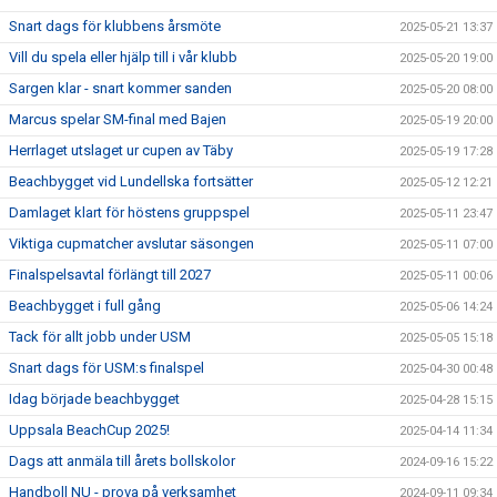
Snart dags för klubbens årsmöte
2025-05-21 13:37
Vill du spela eller hjälp till i vår klubb
2025-05-20 19:00
Sargen klar - snart kommer sanden
2025-05-20 08:00
Marcus spelar SM-final med Bajen
2025-05-19 20:00
Herrlaget utslaget ur cupen av Täby
2025-05-19 17:28
Beachbygget vid Lundellska fortsätter
2025-05-12 12:21
Damlaget klart för höstens gruppspel
2025-05-11 23:47
Viktiga cupmatcher avslutar säsongen
2025-05-11 07:00
Finalspelsavtal förlängt till 2027
2025-05-11 00:06
Beachbygget i full gång
2025-05-06 14:24
Tack för allt jobb under USM
2025-05-05 15:18
Snart dags för USM:s finalspel
2025-04-30 00:48
Idag började beachbygget
2025-04-28 15:15
Uppsala BeachCup 2025!
2025-04-14 11:34
Dags att anmäla till årets bollskolor
2024-09-16 15:22
Handboll NU - prova på verksamhet
2024-09-11 09:34