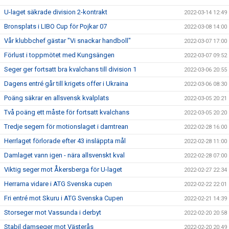
U-laget säkrade division 2-kontrakt
2022-03-14 12:49
Bronsplats i LIBO Cup för Pojkar 07
2022-03-08 14:00
Vår klubbchef gästar "Vi snackar handboll"
2022-03-07 17:00
Förlust i toppmötet med Kungsängen
2022-03-07 09:52
Seger ger fortsatt bra kvalchans till division 1
2022-03-06 20:55
Dagens entré går till krigets offer i Ukraina
2022-03-06 08:30
Poäng säkrar en allsvensk kvalplats
2022-03-05 20:21
Två poäng ett måste för fortsatt kvalchans
2022-03-05 20:20
Tredje segern för motionslaget i damtrean
2022-02-28 16:00
Herrlaget förlorade efter 43 insläppta mål
2022-02-28 11:00
Damlaget vann igen - nära allsvenskt kval
2022-02-28 07:00
Viktig seger mot Åkersberga för U-laget
2022-02-27 22:34
Herrarna vidare i ATG Svenska cupen
2022-02-22 22:01
Fri entré mot Skuru i ATG Svenska Cupen
2022-02-21 14:39
Storseger mot Vassunda i derbyt
2022-02-20 20:58
Stabil damseger mot Västerås
2022-02-20 20:49