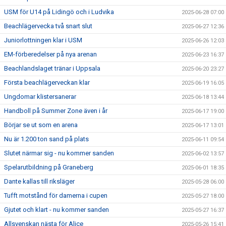
USM för U14 på Lidingö och i Ludvika
2025-06-28 07:00
Beachlägervecka två snart slut
2025-06-27 12:36
Juniorlottningen klar i USM
2025-06-26 12:03
EM-förberedelser på nya arenan
2025-06-23 16:37
Beachlandslaget tränar i Uppsala
2025-06-20 23:27
Första beachlägerveckan klar
2025-06-19 16:05
Ungdomar klistersanerar
2025-06-18 13:44
Handboll på Summer Zone även i år
2025-06-17 19:00
Börjar se ut som en arena
2025-06-17 13:01
Nu är 1.200 ton sand på plats
2025-06-11 09:54
Slutet närmar sig - nu kommer sanden
2025-06-02 13:57
Spelarutbildning på Graneberg
2025-06-01 18:35
Dante kallas till riksläger
2025-05-28 06:00
Tufft motstånd för damerna i cupen
2025-05-27 18:00
Gjutet och klart - nu kommer sanden
2025-05-27 16:37
Allsvenskan nästa för Alice
2025-05-26 15:41