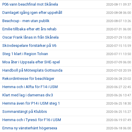
P06 vann beachfinal mot Skånela
2020-08-11 09:37
Damlaget igång igen efter uppehåll
2020-08-08 06:00
Beachcup - men utan publik
2020-08-07 13:26
Emilie tillbaka efter ett års rehab
2020-07-31 06:00
Oscar Frank lånas in från Skånela
2020-07-29 15:00
Skövdespelare förstärker på V6
2020-07-15 15:59
Steg 1 klart i Region Tolvan
2020-07-11 13:50
Moa åter i Uppsala efter SHE-spel
2020-07-09 06:00
Handboll på Mötesplats Gottsunda
2020-07-03 20:59
Rekordintresse för beachläger
2020-06-28 23:02
Hemma och i Alfta för F14 i USM
2020-06-27 22:45
Klart med lag i damernas div.3
2020-06-26 13:47
Hemma även för P14 i USM steg 1
2020-06-25 18:30
Sommarstängt på Klubbis
2020-06-25 15:27
Hemma och i Tyresö för F16 i USM
2020-06-19 07:49
Emma ny vänsterhänt högersexa
2020-06-18 06:00