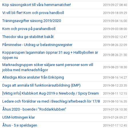
Köp säsongskort till våra hemmamatcher!
2019-09-27 08:40
Vi vill bli fler! Kom och prova handboll
2019-09-18 09:29
Träningsavgifter säsong 2019/2020
2019-09-04 16:00
Kom och prova på parahandboll
2019-09-03 08:00
Theodor ska ge stabilitet bakåt
2019-09-02 12:47
Påminnelse - Utdrag ur belastningsregister
2019-08-26 22:09
Kopparcupen laganmälan öppnar 31 aug + Hallbybollen är
2019-08-26 21:30
öppen nu
Marknadsgruppen söker säljare samt personer som vill
2019-08-23 18:30
jobba med marknadsfrågor
Allsidiga Alice ansluter från Enköping
2019-08-16 14:27
Dags att anmäla till funktionärsutbildning (EMP)
2019-08-12 23:35
[Viktig info] Klubbkort Aug-2019 o Newbody / Spicy Dream
2019-08-11 12:15
Ledare och föräldrar va med i Beachlag/afterbeach lör 17/8
2019-08-10 16:35
Åhus 2020 - boende i "Roddarklubben"
2019-07-24 10:30
USM-lottningen klar
2019-07-24 09:27
Åhus - 5:e speldagen
2019-07-17 12:45