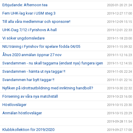
Erbjudande: Afternoon tea
2020-01-20 21:24
Fem UHK-lag kvar i USM steg 3
2019-12-27 17:00
Till alla våra medlemmar och sponsorer!
2019-12-09 15:15
UHK-Dag 7/12 i Fyrishovs A-hall
2019-12-01 22:33
Vi söker ungdomsledare
2019-11-18 23:00
NIU träning i Fyrishov för spelare födda 04/05
2019-11-15 09:32
Åhus 2020 anmälan öppnar 27 nov
2019-11-12 16:23
Svandammen - nu skall taggarna (endast nya) fungera igen
2019-11-12 14:55
Svandammen - hämta ut nya taggar !!
2019-11-05 22:24
Svandammen har bytt taggar !!
2019-11-01 22:16
Nyfiken på idrottsutbildning med inriktning handboll?
2019-10-30 22:32
Försening av våra nya matchställ
2019-10-23 16:00
Höstlovsläger
2019-10-15 23:30
Anmälan höstlovsläger
2019-10-15 23:29
2019-09-28 11:54
Klubbkollektion för 2019/2020
2019-09-27 17:00