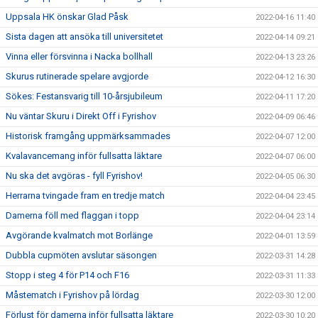
Uppsala HK önskar Glad Påsk
2022-04-16 11:40
Sista dagen att ansöka till universitetet
2022-04-14 09:21
Vinna eller försvinna i Nacka bollhall
2022-04-13 23:26
Skurus rutinerade spelare avgjorde
2022-04-12 16:30
Sökes: Festansvarig till 10-årsjubileum
2022-04-11 17:20
Nu väntar Skuru i Direkt Off i Fyrishov
2022-04-09 06:46
Historisk framgång uppmärksammades
2022-04-07 12:00
Kvalavancemang inför fullsatta läktare
2022-04-07 06:00
Nu ska det avgöras - fyll Fyrishov!
2022-04-05 06:30
Herrarna tvingade fram en tredje match
2022-04-04 23:45
Damerna föll med flaggan i topp
2022-04-04 23:14
Avgörande kvalmatch mot Borlänge
2022-04-01 13:59
Dubbla cupmöten avslutar säsongen
2022-03-31 14:28
Stopp i steg 4 för P14 och F16
2022-03-31 11:33
Måstematch i Fyrishov på lördag
2022-03-30 12:00
Förlust för damerna inför fullsatta läktare
2022-03-30 10:20