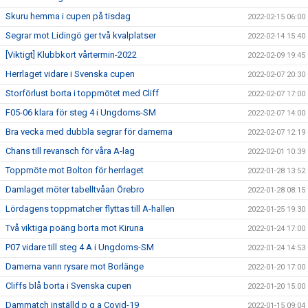
Skuru hemma i cupen på tisdag
2022-02-15 06:00
Segrar mot Lidingö ger två kvalplatser
2022-02-14 15:40
[Viktigt] Klubbkort vårtermin-2022
2022-02-09 19:45
Herrlaget vidare i Svenska cupen
2022-02-07 20:30
Storförlust borta i toppmötet med Cliff
2022-02-07 17:00
F05-06 klara för steg 4 i Ungdoms-SM
2022-02-07 14:00
Bra vecka med dubbla segrar för damerna
2022-02-07 12:19
Chans till revansch för våra A-lag
2022-02-01 10:39
Toppmöte mot Bolton för herrlaget
2022-01-28 13:52
Damlaget möter tabelltvåan Örebro
2022-01-28 08:15
Lördagens toppmatcher flyttas till A-hallen
2022-01-25 19:30
Två viktiga poäng borta mot Kiruna
2022-01-24 17:00
P07 vidare till steg 4 A i Ungdoms-SM
2022-01-24 14:53
Damerna vann rysare mot Borlänge
2022-01-20 17:00
Cliffs blå borta i Svenska cupen
2022-01-20 15:00
Dammatch inställd p g a Covid-19
2022-01-15 09:04