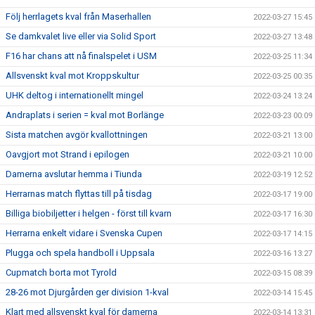
Följ herrlagets kval från Maserhallen
2022-03-27 15:45
Se damkvalet live eller via Solid Sport
2022-03-27 13:48
F16 har chans att nå finalspelet i USM
2022-03-25 11:34
Allsvenskt kval mot Kroppskultur
2022-03-25 00:35
UHK deltog i internationellt mingel
2022-03-24 13:24
Andraplats i serien = kval mot Borlänge
2022-03-23 00:09
Sista matchen avgör kvallottningen
2022-03-21 13:00
Oavgjort mot Strand i epilogen
2022-03-21 10:00
Damerna avslutar hemma i Tiunda
2022-03-19 12:52
Herrarnas match flyttas till på tisdag
2022-03-17 19:00
Billiga biobiljetter i helgen - först till kvarn
2022-03-17 16:30
Herrarna enkelt vidare i Svenska Cupen
2022-03-17 14:15
Plugga och spela handboll i Uppsala
2022-03-16 13:27
Cupmatch borta mot Tyrold
2022-03-15 08:39
28-26 mot Djurgården ger division 1-kval
2022-03-14 15:45
Klart med allsvenskt kval för damerna
2022-03-14 13:31