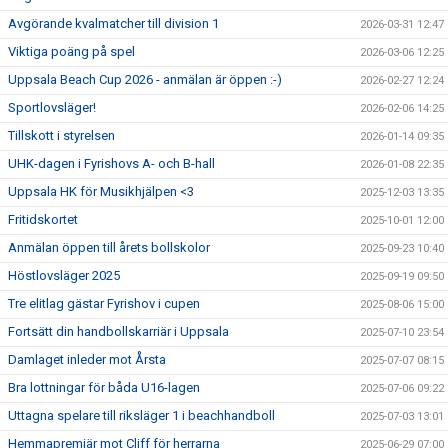
Avgörande kvalmatcher till division 1
2026-03-31 12:47
Viktiga poäng på spel
2026-03-06 12:25
Uppsala Beach Cup 2026 - anmälan är öppen :-)
2026-02-27 12:24
Sportlovsläger!
2026-02-06 14:25
Tillskott i styrelsen
2026-01-14 09:35
UHK-dagen i Fyrishovs A- och B-hall
2026-01-08 22:35
Uppsala HK för Musikhjälpen <3
2025-12-03 13:35
Fritidskortet
2025-10-01 12:00
Anmälan öppen till årets bollskolor
2025-09-23 10:40
Höstlovsläger 2025
2025-09-19 09:50
Tre elitlag gästar Fyrishov i cupen
2025-08-06 15:00
Fortsätt din handbollskarriär i Uppsala
2025-07-10 23:54
Damlaget inleder mot Årsta
2025-07-07 08:15
Bra lottningar för båda U16-lagen
2025-07-06 09:22
Uttagna spelare till riksläger 1 i beachhandboll
2025-07-03 13:01
Hemmapremiär mot Cliff för herrarna
2025-06-29 07:00