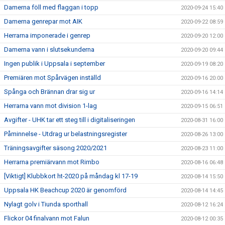
Damerna föll med flaggan i topp
2020-09-24 15:40
Damerna genrepar mot AIK
2020-09-22 08:59
Herrarna imponerade i genrep
2020-09-20 12:00
Damerna vann i slutsekunderna
2020-09-20 09:44
Ingen publik i Uppsala i september
2020-09-19 08:20
Premiären mot Spårvägen inställd
2020-09-16 20:00
Spånga och Brännan drar sig ur
2020-09-16 14:14
Herrarna vann mot division 1-lag
2020-09-15 06:51
Avgifter - UHK tar ett steg till i digitaliseringen
2020-08-31 16:00
Påminnelse - Utdrag ur belastningsregister
2020-08-26 13:00
Träningsavgifter säsong 2020/2021
2020-08-23 11:00
Herrarna premiärvann mot Rimbo
2020-08-16 06:48
[Viktigt] Klubbkort ht-2020 på måndag kl 17-19
2020-08-14 15:50
Uppsala HK Beachcup 2020 är genomförd
2020-08-14 14:45
Nylagt golv i Tiunda sporthall
2020-08-12 16:24
Flickor 04 finalvann mot Falun
2020-08-12 00:35