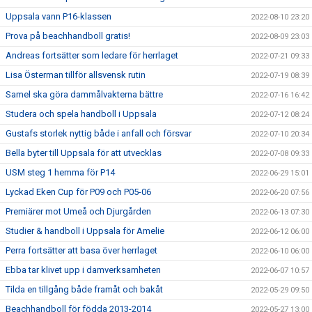
Uppsala vann P16-klassen
2022-08-10 23:20
Prova på beachhandboll gratis!
2022-08-09 23:03
Andreas fortsätter som ledare för herrlaget
2022-07-21 09:33
Lisa Österman tillför allsvensk rutin
2022-07-19 08:39
Samel ska göra dammålvakterna bättre
2022-07-16 16:42
Studera och spela handboll i Uppsala
2022-07-12 08:24
Gustafs storlek nyttig både i anfall och försvar
2022-07-10 20:34
Bella byter till Uppsala för att utvecklas
2022-07-08 09:33
USM steg 1 hemma för P14
2022-06-29 15:01
Lyckad Eken Cup för P09 och P05-06
2022-06-20 07:56
Premiärer mot Umeå och Djurgården
2022-06-13 07:30
Studier & handboll i Uppsala för Amelie
2022-06-12 06:00
Perra fortsätter att basa över herrlaget
2022-06-10 06:00
Ebba tar klivet upp i damverksamheten
2022-06-07 10:57
Tilda en tillgång både framåt och bakåt
2022-05-29 09:50
Beachhandboll för födda 2013-2014
2022-05-27 13:00