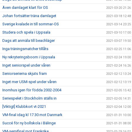
Även damlaget klart för OS
2021-03-20 21:26
Johan fortsätter träna damlaget
2021-03-18 12:48
Sverige kvalade in till sommar-OS
2021-03-14 23:25
Studera och spela i Uppsala
2021-03-10 17:00
Dags att anmäla till beachläger
2021-03-07 19:50
Inga träningsmatcher tillåts
2021-02-25 11:06
Ny rekryteringsboom i Uppsala
2021-02-24 19:00
Inget seniorspel under våren
2021-02-24 16:26
Seniorserierna skjuts fram
2021-02-12 13:24
Inget mer USM-spel under våren
2021-02-12 13:19
Inomhus igen för födda 2002-2004
2021-02-05 15:42
Seriespelet i Stockholm ställs in
2021-02-05 14:31
[Viktigt] Klubbkort vt-2021
2021-02-04 12:00
VM-final idag kl 17.30 mot Danmark
2021-01-31 10:00
Succé för ny bollskola i Bälinge
2021-01-31 08:00
VM-semifinal mot Frankrike
2021-01-29 16:02