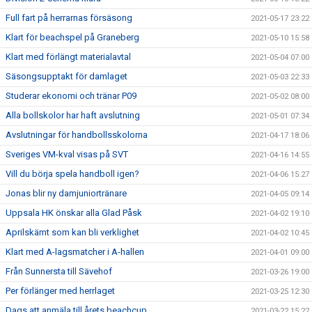
Full fart på herrarnas försäsong
2021-05-17 23:22
Klart för beachspel på Graneberg
2021-05-10 15:58
Klart med förlängt materialavtal
2021-05-04 07:00
Säsongsupptakt för damlaget
2021-05-03 22:33
Studerar ekonomi och tränar P09
2021-05-02 08:00
Alla bollskolor har haft avslutning
2021-05-01 07:34
Avslutningar för handbollsskolorna
2021-04-17 18:06
Sveriges VM-kval visas på SVT
2021-04-16 14:55
Vill du börja spela handboll igen?
2021-04-06 15:27
Jonas blir ny damjuniortränare
2021-04-05 09:14
Uppsala HK önskar alla Glad Påsk
2021-04-02 19:10
Aprilskämt som kan bli verklighet
2021-04-02 10:45
Klart med A-lagsmatcher i A-hallen
2021-04-01 09:00
Från Sunnersta till Sävehof
2021-03-26 19:00
Per förlänger med herrlaget
2021-03-25 12:30
Dags att anmäla till årets beachcup
2021-03-22 15:22