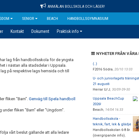
ANMÄLAN BOLLSKOLA OCH LÄGER!
GDOM
SENIOR
BEACH
HANDBOLLSGYMNASIUM
er
Kontakt
Dokument
Praktisk info
NYHETER FRÅN VÅRA
ar lag från handbollsskola för de yngsta
(..)
et i nästan alla stadsdelar i Uppsala.
F2016 Södra
,
20/10 13:03
 lag på respektive lags hemsida och till
U- och juniorlagets träningst
21 augusti
Herrar U/J
,
30/09 09-30
r fliken "Barn".
Genväg till Spela handboll
Uppsala BeachCup
2026!
under fliken "Barn" eller "Ungdom".
Beach
,
14/04 16:33
Handbollsskola -
teknik, fart, lek & glädje
Handbollsskolan 6-8 år
följa vårt beslut gällande att alla ledare
(övergripande info)
,