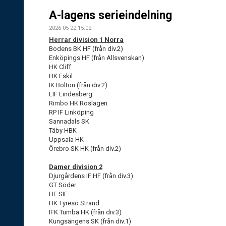
A-lagens serieindelning
2026-05-22 15:02
Herrar division 1 Norra
Bodens BK HF (från div.2)
Enköpings HF (från Allsvenskan)
HK Cliff
HK Eskil
IK Bolton (från div.2)
LIF Lindesberg
Rimbo HK Roslagen
RP IF Linköping
Sannadals SK
Täby HBK
Uppsala HK
Örebro SK HK (från div.2)
Damer division 2
Djurgårdens IF HF (från div.3)
GT Söder
HF SIF
HK Tyresö Strand
IFK Tumba HK (från div.3)
Kungsängens SK (från div.1)