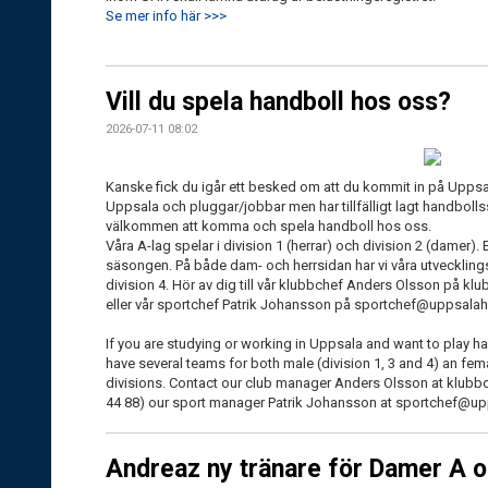
Se mer info här >>>
Vill du spela handboll hos oss?
2026-07-11 08:02
Kanske fick du igår ett besked om att du kommit in på Uppsala
Uppsala och pluggar/jobbar men har tillfälligt lagt handbollss
välkommen att komma och spela handboll hos oss.
Våra A-lag spelar i division 1 (herrar) och division 2 (damer)
säsongen. På både dam- och herrsidan har vi våra utvecklings
division 4. Hör av dig till vår klubbchef Anders Olsson på k
eller vår sportchef Patrik Johansson på sportchef@uppsalah
If you are studying or working in Uppsala and want to play 
have several teams for both male (division 1, 3 and 4) an femal
divisions. Contact our club manager Anders Olsson at klub
44 88) our sport manager Patrik Johansson at sportchef@
Andreaz ny tränare för Damer A 