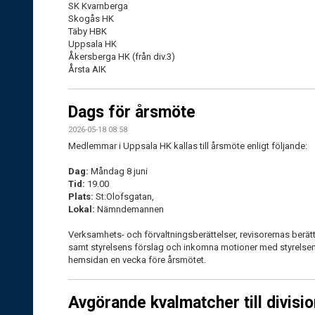
SK Kvarnberga
Skogås HK
Täby HBK
Uppsala HK
Åkersberga HK (från div.3)
Årsta AIK
Dags för årsmöte
2026-05-18 08:58
Medlemmar i Uppsala HK kallas till årsmöte enligt följande:
Dag:
Måndag 8 juni
Tid:
19.00
Plats:
St:Olofsgatan,
Lokal:
Nämndemannen
Verksamhets- och förvaltningsberättelser, revisorernas ber
samt styrelsens förslag och inkomna motioner med styrelsen
hemsidan en vecka före årsmötet.
Avgörande kvalmatcher till divisio