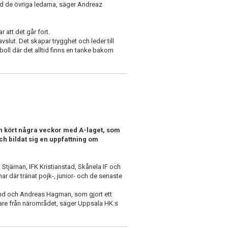
 de övriga ledarna, säger Andreaz
 att det går fort.
slut. Det skapar trygghet och leder till
oll där det alltid finns en tanke bakom
an kört några veckor med A-laget, som
h bildat sig en uppfattning om
Stjärnan, IFK Kristianstad, Skånela IF och
 har där tränat pojk-, junior- och de senaste
glind och Andreas Hagman, som gjort ett
nare från närområdet, säger Uppsala HK:s