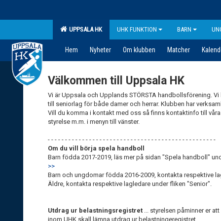
UPPSALA HK
UHK FUNKTION
BARN
UN
Hem
Nyheter
Om klubben
Matcher
Kalend
Välkommen till Uppsala HK
Vi är Uppsala och Upplands STÖRSTA handbollsförening. Vi h
till seniorlag för både damer och herrar. Klubben har verksamh
Vill du komma i kontakt med oss så finns kontaktinfo till våra
styrelse m.m. i menyn till vänster.
- - - - - - - - - - - - - - - - - - - - - - - - - - - - - - - - - - - - - - - - - - - - - - - - -
Om du vill börja spela handboll
Barn födda 2017-2019, läs mer på sidan "Spela handboll" unde
>>
Barn och ungdomar födda 2016-2009, kontakta respektive lag 
Äldre, kontakta respektive lagledare under fliken "Senior".
Utdrag ur belastningsregistret
... styrelsen påminner er att 
inom UHK skall lämna utdrag ur belastningeregistret.