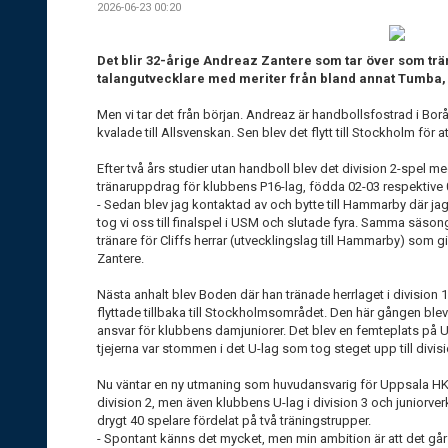
2026-06-23 00:20
Det blir 32-årige Andreaz Zantere som tar över som trä
talangutvecklare med meriter från bland annat Tumb
Men vi tar det från början. Andreaz är handbollsfostrad i Bo
kvalade till Allsvenskan. Sen blev det flytt till Stockholm för att
Efter två års studier utan handboll blev det division 2-spel me
tränaruppdrag för klubbens P16-lag, födda 02-03 respektive 0
- Sedan blev jag kontaktad av och bytte till Hammarby där jag f
tog vi oss till finalspel i USM och slutade fyra. Samma säs
tränare för Cliffs herrar (utvecklingslag till Hammarby) som gi
Zantere.
Nästa anhalt blev Boden där han tränade herrlaget i division 
flyttade tillbaka till Stockholmsområdet. Den här gången ble
ansvar för klubbens damjuniorer. Det blev en femteplats på 
tjejerna var stommen i det U-lag som tog steget upp till divisi
Nu väntar en ny utmaning som huvudansvarig för Uppsala HK:
division 2, men även klubbens U-lag i division 3 och junior
drygt 40 spelare fördelat på två träningstrupper.
- Spontant känns det mycket, men min ambition är att det går 