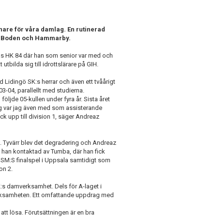
nare för våra damlag. En rutinerad
a, Boden och Hammarby.
rås HK 84 där han som senior var med och
 utbilda sig till idrottslärare på GIH.
d Lidingö SK:s herrar och även ett tvåårigt
3-04, parallellt med studierna.
öljde 05-kullen under fyra år. Sista året
ong var jag även med som assisterande
ck upp till division 1, säger Andreaz
1. Tyvärr blev det degradering och Andreaz
v han kontaktad av Tumba, där han fick
USM:S finalspel i Uppsala samtidigt som
on 2.
s damverksamhet. Dels för A-laget i
verksamheten. Ett omfattande uppdrag med
att lösa. Förutsättningen är en bra