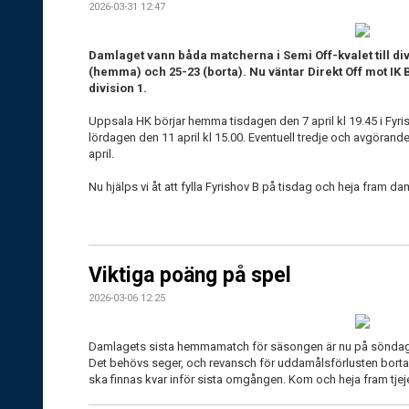
2026-03-31 12:47
Damlaget vann båda matcherna i Semi Off-kvalet till di
(hemma) och 25-23 (borta). Nu väntar Direkt Off mot IK Bol
division 1.
Uppsala HK börjar hemma tisdagen den 7 april kl 19.45 i Fyr
lördagen den 11 april kl 15.00. Eventuell tredje och avgöra
april.
Nu hjälps vi åt att fylla Fyrishov B på tisdag och heja fram da
Viktiga poäng på spel
2026-03-06 12:25
Damlagets sista hemmamatch för säsongen är nu på söndag 8
Det behövs seger, och revansch för uddamålsförlusten borta, för
ska finnas kvar inför sista omgången. Kom och heja fram tjeje