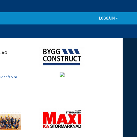
LOGGA IN
 LAG
ider fr.o.m