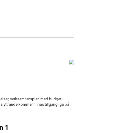
ättelser, verksamhetsplan med budget
s yttrande kommer finnas tillgängliga på
n 1