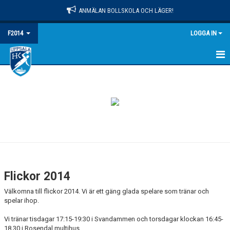
ANMÄLAN BOLLSKOLA OCH LÄGER!
F2014
LOGGA IN
HEM
NYHETER
KALENDER
MATCHER
TRUPPEN
Flickor 2014
BILDGALLERI
Välkomna till flickor 2014. Vi är ett gäng glada spelare som tränar och
spelar ihop.
DOKUMENT
Vi tränar tisdagar 17:15-19:30 i Svandammen och torsdagar klockan 16:45-
18.30 i Rosendal multihus.
KONTAKT