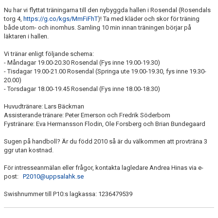
Nu har vi flyttat träningarna till den nybyggda hallen i Rosendal (Rosendals
torg 4,
https://g.co/kgs/MmFiFhT
)! Ta med kläder och skor för träning
DOKUMENT
både utom- och inomhus. Samling 10 min innan träningen börjar på
läktaren i hallen.
BILDGALLERI
Vi tränar enligt följande schema:
- Måndagar 19.00-20.30 Rosendal (Fys inne 19.00-19.30)
- Tisdagar 19.00-21.00 Rosendal (Springa ute 19.00-19.30, fys inne 19.30-
20.00)
- Torsdagar 18.00-19.45 Rosendal (Fys inne 18.00-18.30)
Huvudtränare: Lars Bäckman
Assisterande tränare: Peter Emerson och Fredrik Söderbom
Fystränare: Eva Hermansson Flodin, Ole Forsberg och Brian Bundegaard
Sugen på handboll? Är du född 2010 så är du välkommen att provträna 3
ggr utan kostnad.
För intresseanmälan eller frågor, kontakta lagledare Andrea Hinas via e-
post:
P2010@uppsalahk.se
Swishnummer till P10:s lagkassa: 1236479539