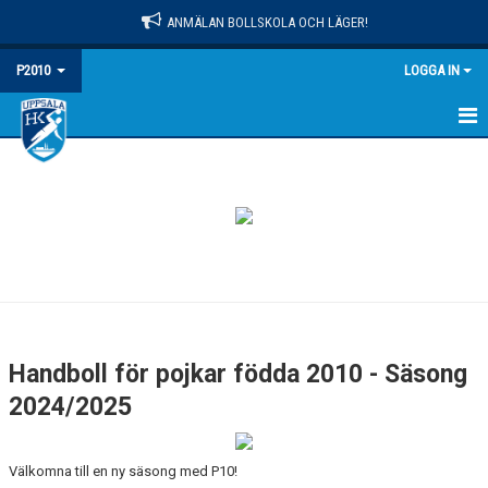
ANMÄLAN BOLLSKOLA OCH LÄGER!
P2010
LOGGA IN
HEM
NYHETER
KALENDER
MATCHER
TRUPPEN
Handboll för pojkar födda 2010 - Säsong
KONTAKT
2024/2025
TRÄNING
Välkomna till en ny säsong med P10!
INFORMATION