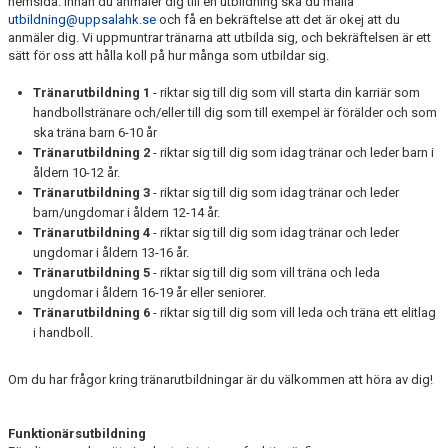
hemsida. Innan du anmäler dig till en utbildning ska du maila
utbildning@uppsalahk.se
och få en bekräftelse att det är okej att du
anmäler dig. Vi uppmuntrar tränarna att utbilda sig, och bekräftelsen är ett
sätt för oss att hålla koll på hur många som utbildar sig.
Tränarutbildning 1
- riktar sig till dig som vill starta din karriär som
handbollstränare och/eller till dig som till exempel är förälder och som
ska träna barn 6-10 år
Tränarutbildning 2
- riktar sig till dig som idag tränar och leder barn i
åldern 10-12 år.
Tränarutbildning 3
- riktar sig till dig som idag tränar och leder
barn/ungdomar i åldern 12-14 år.
Tränarutbildning 4
- riktar sig till dig som idag tränar och leder
ungdomar i åldern 13-16 år.
Tränarutbildning 5
- riktar sig till dig som vill träna och leda
ungdomar i åldern 16-19 år eller seniorer.
Tränarutbildning 6
- riktar sig till dig som vill leda och träna ett elitlag
i handboll.
Om du har frågor kring tränarutbildningar är du välkommen att höra av dig!
Funktionärsutbildning