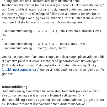
För dig som ska sitta i sekretariatet som funktionär finns
funktionärsutbildningar för olika nivåer (se nedan). Funktionärsutbildning 1
och 2 genomför vi i egen regi varje höst, normalt under september och
oktober. Vi genomför så många tillfällen som vi bedömer behövs för att
tillräckligt många i varje lag ska ha utbildning. Inför kurstillfällena skickar
jag ut mail till alla lag med information och anmälningslänk.
Funktionärsutbildning 1 – U12, U13, U14, Para, HerrTrim, DamTrim, Herr 4,
Dam
4.
Funktionärsutbildning 2 – U15, U16, U19, Herr 3, Dam 3, Dam 2.
Funktionärsutbildning 3 – Herr 2, Dam 1, Herr 1
Om du har suttit som funktionär i några år och är sugen på att vidareutbilda
dig att sitta på våra division 1-matcher så genomförs den utbildningen
(FU3) i Handbollförbund Östs regi, ofta på hösten. Hör av dig till mig
(
utbildning@uppsalahk.se
) om du vill vidareutbilda dig - vi ser gärna att fler
gör det!
Domarutbildning
Domarutbildning sker även den i olika steg, beroende på vilken ålder du
ska döma (se några nivåer nedan). Normalt sett genomför vi
domarutbildning 1 och 2 i egen regi, medan domarutbildning 3 genomförs
av Handbollförbundet Öst. Vår Klubbchef, Anders Olsson, är