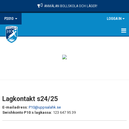
ANMÄLAN BOLLSKOLA OCH LÄGER!
P2010
LOGGA IN
HEM
NYHETER
KALENDER
MATCHER
TRUPPEN
Lagkontakt s24/25
KONTAKT
E-mailadress:
P10@uppsalahk.se
Swishkonto P10:s lagkassa:
123 647 95 39
TRÄNING
INFORMATION