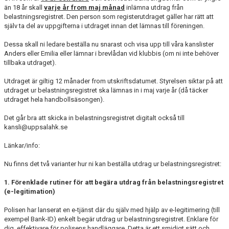
än 18 år skall
varje år from maj månad
inlämna utdrag från
belastningsregistret. Den person som registerutdraget gäller har rätt att
UTDRAG UR BELASTNINGENREGISTRET
själv ta del av uppgifterna i utdraget innan det lämnas till föreningen.
Dessa skall ni ledare beställa nu snarast och visa upp till våra kanslister
SPORTADMIN (HEMSIDA)
Anders eller Emilia eller lämnar i brevlådan vid klubbis (om ni inte behöver
tillbaka utdraget).
FIKA
Utdraget är giltig 12 månader from utskriftsdatumet. Styrelsen siktar på att
USM
utdraget ur belastningsregistret ska lämnas in i maj varje år (då täcker
utdraget hela handbollsäsongen).
SEKRETARIAT
Det går bra att skicka in belastningsregistret digitalt också till
kansli@uppsalahk.se
RESOR - BUSS OCH FLYG
Länkar/info:
Nu finns det två varianter hur ni kan beställa utdrag ur belastningsregistret:
1. Förenklade rutiner för att begära utdrag från belastningsregistret
(e-legitimation)
Polisen har lanserat en e-tjänst där du själv med hjälp av e-legitimering (till
exempel Bank-ID) enkelt begär utdrag ur belastningsregistret. Enklare för
dig, effektivare för polisens handläggare. Detta är ett smidigt sätt och