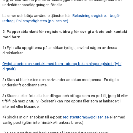
underlättar handläggningen för alla.
Läs mer och börja använd e-tjänsten här:
Belastningsregistret - begär
utdrag | Polismyndigheten (polisen.se)
2. Pappersblankett för registerutdrag för övrigt arbete och kontakt
med barn
1) Fyll i alla uppgifterna på ansökan tydligt, använd någon av dessa
direktlänkar
Övrigt arbete och kontakt med barn - utdrag belastningsregistret (fyll i
digitalt)
2) Skriv ut blanketten och skriv under ansökan med penna. En digital
underskrift godkänns inte.
3) Skanna eller fota alla handlingar och bifoga som en pdf-fil, jpeg-fil eller
tiff-fil på max 2 MB. Vi (polisen) kan inte öppna filer som är länkade till
internet eller liknande.
4) Skicka in din ansökan till e-post:
registerutdrag@polisen.se
eller med
vanlig post (glöm inte frimärke/frankera brevet).