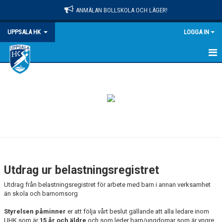
ANMÄLAN BOLLSKOLA OCH LÄGER!
UPPSALA HK
LOGGA IN
HEM
NYHETER
OM KLUBBEN
MATCHER
KALENDER
Utdrag ur belastningsregistret
KONTAKT
Utdrag från belastningsregistret för arbete med barn i annan verksamhet
än skola och barnomsorg
DOKUMENT
Styrelsen påminner
er att följa vårt beslut gällande att alla ledare inom
UHK som är
15 år och äldre
och som leder barn/ungdomar som är yngre
PRAKTISK INFO