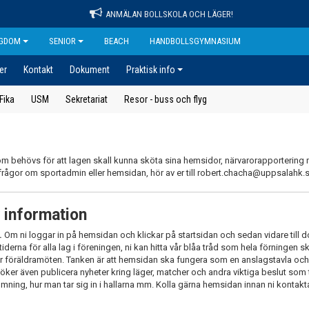
ANMÄLAN BOLLSKOLA OCH LÄGER!
GDOM
SENIOR
BEACH
HANDBOLLSGYMNASIUM
er
Kontakt
Dokument
Praktisk info
Fika
USM
Sekretariat
Resor - buss och flyg
om behövs för att lagen skall kunna sköta sina hemsidor, närvarorapportering
 frågor om sportadmin eller hemsidan, hör av er till robert.chacha@uppsalahk.
v information
.
Om ni loggar in på hemsidan och klickar på startsidan och sedan vidare till d
iderna för alla lag i föreningen, ni kan hitta vår blåa tråd som hela förningen s
ler föräldramöten. Tanken är att hemsidan ska fungera som en anslagstavla och
söker även publicera nyheter kring läger, matcher och andra viktiga beslut som 
ilmning, hur man tar sig in i hallarna mm. Kolla gärna hemsidan innan ni kontak