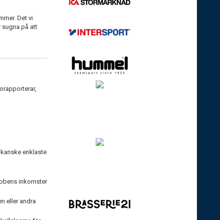
mmer. Det vi
r sugna på att
orapporterar,
et kanske enklaste
lubbens inkomster
n eller andra