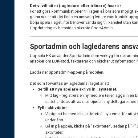
Det vi vill att ni (lagledare eller tränare) fixar är:
För att göra kommunikationen till lagen så bra som möjligt 
gärna ser är att det finns en ansvarig ledare vars kontaktup
börja spela i laget inte behöver vända sig till kansliet utan ka
Uppdatering av hemsidan sker via SportAdmin.
Sportadmin och lagledarens ansva
Uppsala HK använder Sportadmin som verktyg för det administr
ansöker om LOK-stöd, fakturerar och skickar ut information
Ladda ner Sportadmin-appen på mobilen.
Det som förväntas av lagledarna i laget är att
Se till att nya spelare skrivs in i systemet.
Mitt lag - registrera en ny medlem (eller lägga in en 
sättet är dock att via mail bjuda in ny deltagare med 
Fyll i aktiviteter
Viktigt att ha med alla aktiviteter i systemet för at
under året.
Gå in på appen, klicka på "aktiviteter", sedan på "+"
aktiviteter.