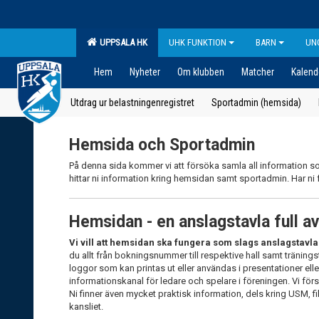
UPPSALA HK
UHK FUNKTION
BARN
UN
Hem
Nyheter
Om klubben
Matcher
Kalend
Utdrag ur belastningenregistret
Sportadmin (hemsida)
Hemsida och Sportadmin
På denna sida kommer vi att försöka samla all information s
hittar ni information kring hemsidan samt sportadmin. Har ni
Hemsidan - en anslagstavla full a
Vi vill att hemsidan ska fungera som slags anslagstavla
du allt från bokningsnummer till respektive hall samt träningst
loggor som kan printas ut eller användas i presentationer el
informationskanal för ledare och spelare i föreningen. Vi för
Ni finner även mycket praktisk information, dels kring USM, f
kansliet.