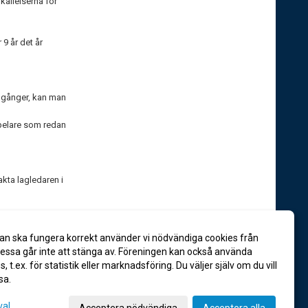
 kallelserna för
 9 år det år
a gånger, kan man
spelare som redan
kta lagledaren i
an ska fungera korrekt använder vi nödvändiga cookies från
ssa går inte att stänga av. Föreningen kan också använda
es, t.ex. för statistik eller marknadsföring. Du väljer själv om du vill
sa.
val