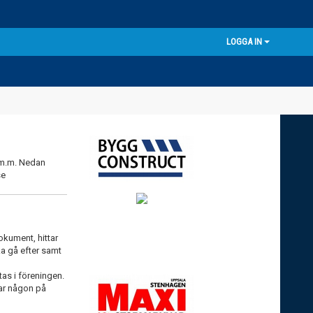
LOGGA IN
 m.m. Nedan
se
okument, hittar
ka gå efter samt
tas i föreningen.
tar någon på