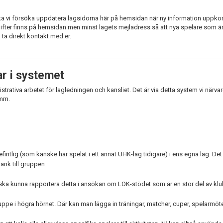
ska vi försöka uppdatera lagsidorna här på hemsidan när ny information uppko
pgifter finns på hemsidan men minst lagets mejladress så att nya spelare som ä
n ta direkt kontakt med er.
r i systemet
ativa arbetet för lagledningen och kansliet. Det är via detta system vi närvar
 mm.
befintlig (som kanske har spelat i ett annat UHK-lag tidigare) i ens egna lag. D
länk till gruppen.
t vi ska kunna rapportera detta i ansökan om LOK-stödet som är en stor del av k
 uppe i högra hörnet. Där kan man lägga in träningar, matcher, cuper, spelarmöte