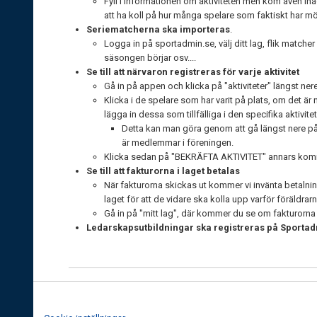
Fyll i informationen om aktiviteten men kom även ihåg a
att ha koll på hur många spelare som faktiskt har m
Seriematcherna ska importeras
.
Logga in på sportadmin.se, välj ditt lag, flik matcher 
säsongen börjar osv....
Se till att närvaron registreras för varje aktivitet
Gå in på appen och klicka på "aktiviteter" längst nere 
Klicka i de spelare som har varit på plats, om det ä
lägga in dessa som tillfälliga i den specifika aktivite
Detta kan man göra genom att gå längst nere på 
är medlemmar i föreningen.
Klicka sedan på "BEKRÄFTA AKTIVITET" annars komme
Se till att fakturorna i laget betalas
När fakturorna skickas ut kommer vi invänta betalni
laget för att de vidare ska kolla upp varför föräldrarn
Gå in på "mitt lag", där kommer du se om fakturorna ä
Ledarskapsutbildningar ska registreras på Sporta