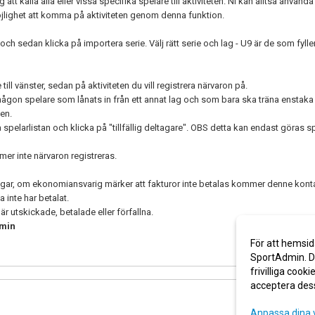
tt kalla alla eller vissa specifika spelare till aktiviteten. Ni kan alltså använda
öjlighet att komma på aktiviteten genom denna funktion.
och sedan klicka på importera serie. Välj rätt serie och lag - U9 är de som fyller
till vänster, sedan på aktiviteten du vill registrera närvaron på.
r någon spelare som lånats in från ett annat lag och som bara ska träna enstak
ten.
spelarlistan och klicka på "tillfällig deltagare". OBS detta kan endast göras 
r inte närvaron registreras.
ngar, om ekonomiansvarig märker att fakturor inte betalas kommer denne konta
a inte har betalat.
r utskickade, betalade eller förfallna.
dmin
För att hemsid
SportAdmin. De
frivilliga cooki
acceptera des
Anpassa dina 