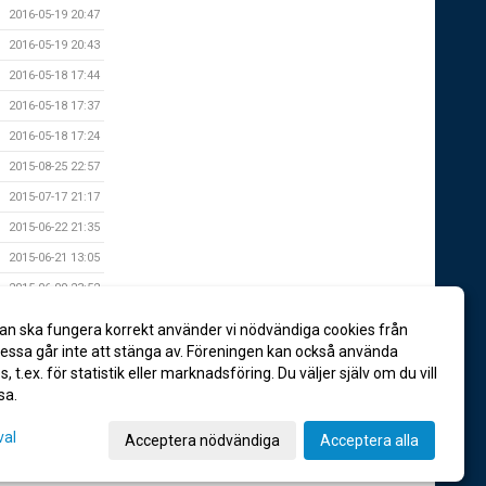
2016-05-19 20:47
2016-05-19 20:43
2016-05-18 17:44
2016-05-18 17:37
2016-05-18 17:24
2015-08-25 22:57
2015-07-17 21:17
2015-06-22 21:35
2015-06-21 13:05
2015-06-09 23:52
2015-06-07 22:32
an ska fungera korrekt använder vi nödvändiga cookies från
2015-05-27 23:32
ssa går inte att stänga av. Föreningen kan också använda
es, t.ex. för statistik eller marknadsföring. Du väljer själv om du vill
sa.
val
Acceptera nödvändiga
Acceptera alla