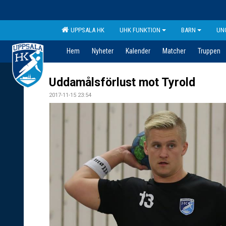
UPPSALA HK
UHK FUNKTION
BARN
UN
Hem
Nyheter
Kalender
Matcher
Truppen
Uddamålsförlust mot Tyrold
2017-11-15 23:54