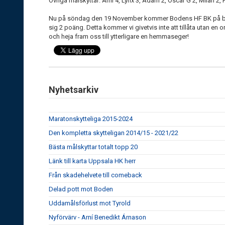
Övriga målskyttar: Arni 4, Lynx 3, Adam 2, Oscar G 2, Milan 2, 
Nu på söndag den 19 November kommer Bodens HF BK på besö
sig 2 poäng. Detta kommer vi givetvis inte att tillåta utan en
och heja fram oss till ytterligare en hemmaseger!
Nyhetsarkiv
Maratonskytteliga 2015-2024
Den kompletta skytteligan 2014/15 - 2021/22
Bästa målskyttar totalt topp 20
Länk till karta Uppsala HK herr
Från skadehelvete till comeback
Delad pott mot Boden
Uddamålsförlust mot Tyrold
Nyförvärv - Arní Benedikt Árnason