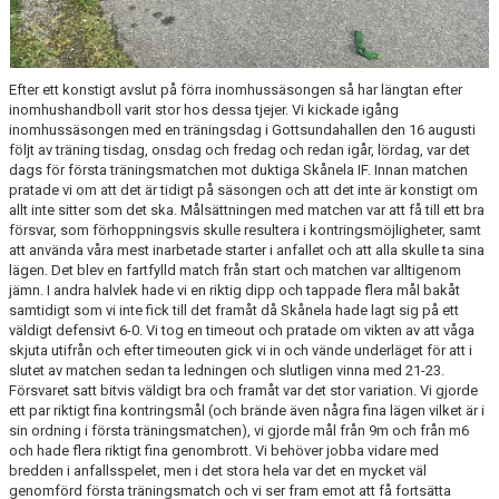
Efter ett konstigt avslut på förra inomhussäsongen så har längtan efter
inomhushandboll varit stor hos dessa tjejer. Vi kickade igång
inomhussäsongen med en träningsdag i Gottsundahallen den 16 augusti
följt av träning tisdag, onsdag och fredag och redan igår, lördag, var det
dags för första träningsmatchen mot duktiga Skånela IF. Innan matchen
pratade vi om att det är tidigt på säsongen och att det inte är konstigt om
allt inte sitter som det ska. Målsättningen med matchen var att få till ett bra
försvar, som förhoppningsvis skulle resultera i kontringsmöjligheter, samt
att använda våra mest inarbetade starter i anfallet och att alla skulle ta sina
lägen. Det blev en fartfylld match från start och matchen var alltigenom
jämn. I andra halvlek hade vi en riktig dipp och tappade flera mål bakåt
samtidigt som vi inte fick till det framåt då Skånela hade lagt sig på ett
väldigt defensivt 6-0. Vi tog en timeout och pratade om vikten av att våga
skjuta utifrån och efter timeouten gick vi in och vände underläget för att i
slutet av matchen sedan ta ledningen och slutligen vinna med 21-23.
Försvaret satt bitvis väldigt bra och framåt var det stor variation. Vi gjorde
ett par riktigt fina kontringsmål (och brände även några fina lägen vilket är i
sin ordning i första träningsmatchen), vi gjorde mål från 9m och från m6
och hade flera riktigt fina genombrott. Vi behöver jobba vidare med
bredden i anfallsspelet, men i det stora hela var det en mycket väl
genomförd första träningsmatch och vi ser fram emot att få fortsätta