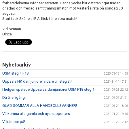
förberedelserna inför seriestarten. Denna vecka blir det träningar tisdag,
onsdag och fredag samt träningsmatch mot VästeråsIrsta på söndag 30
augusti.
Stort tack Skånela IF A-flick för en bra match!
Vid pennan
Ulrica
Nyhetsarkiv
USM steg 4 F18
2023-03-16 14:55
Uppsala HK damjuniorer vidare till steg 3!!!
2021-11-14 17:31
I helgen spelade Uppsalas damjuniorer USM F18 steg 1
2021-09-28 22:42
Då är vi igång!
2021-09-07 21:21
GLAD SOMMAR ALLA HANDBOLLSVÄNNER!
2021-06-24 18:06
Välkomna alla gamla och nya supporters
2021-04-20 19:45
Vi kämpar på!
2021-01-22 17:12