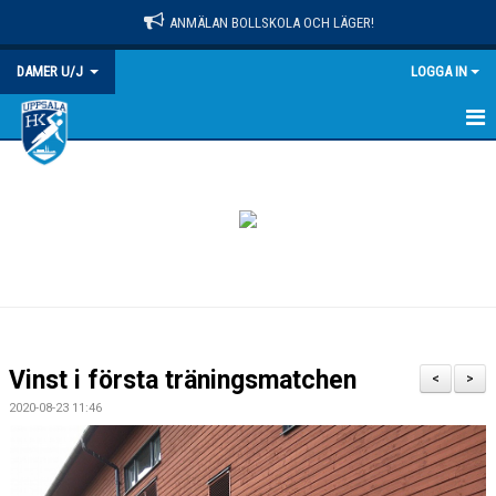
ANMÄLAN BOLLSKOLA OCH LÄGER!
DAMER U/J
LOGGA IN
HEM
NYHETER
KALENDER
MATCHER
TRUPPEN
Vinst i första träningsmatchen
<
>
BILDGALLERI
2020-08-23 11:46
DOKUMENT
KONTAKT