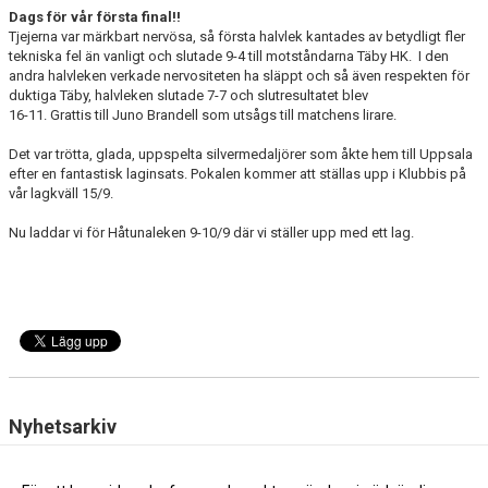
Dags för vår första final!!
Tjejerna var märkbart nervösa, så första halvlek kantades av betydligt fler
tekniska fel än vanligt och slutade 9-4 till motståndarna Täby HK. I den
andra halvleken verkade nervositeten ha släppt och så även respekten för
duktiga Täby, halvleken slutade 7-7 och slutresultatet blev
16-11. Grattis till Juno Brandell som utsågs till matchens lirare.
Det var trötta, glada, uppspelta silvermedaljörer som åkte hem till Uppsala
efter en fantastisk laginsats. Pokalen kommer att ställas upp i Klubbis på
vår lagkväll 15/9.
Nu laddar vi för Håtunaleken 9-10/9 där vi ställer upp med ett lag.
Nyhetsarkiv
Guldmedaljer i Håtunaleken
2023-09-11 10:32