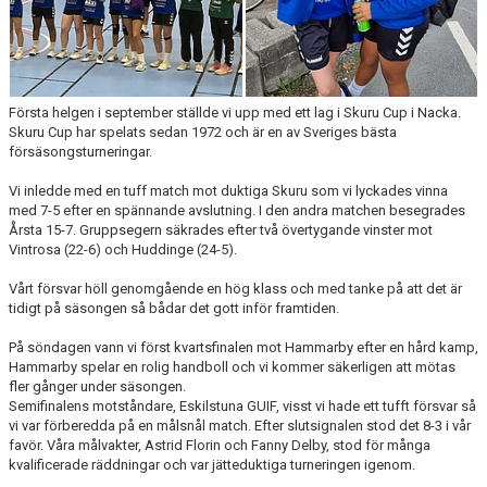
Första helgen i september ställde vi upp med ett lag i Skuru Cup i Nacka.
Skuru Cup har spelats sedan 1972 och är en av Sveriges bästa
försäsongsturneringar.
Vi inledde med en tuff match mot duktiga Skuru som vi lyckades vinna
med 7-5 efter en spännande avslutning. I den andra matchen besegrades
Årsta 15-7. Gruppsegern säkrades efter två övertygande vinster mot
Vintrosa (22-6) och Huddinge (24-5).
Vårt försvar höll genomgående en hög klass och med tanke på att det är
tidigt på säsongen så bådar det gott inför framtiden.
På söndagen vann vi först kvartsfinalen mot Hammarby efter en hård kamp,
Hammarby spelar en rolig handboll och vi kommer säkerligen att mötas
fler gånger under säsongen.
Semifinalens motståndare, Eskilstuna GUIF, visst vi hade ett tufft försvar så
vi var förberedda på en målsnål match. Efter slutsignalen stod det 8-3 i vår
favör. Våra målvakter, Astrid Florin och Fanny Delby, stod för många
kvalificerade räddningar och var jätteduktiga turneringen igenom.