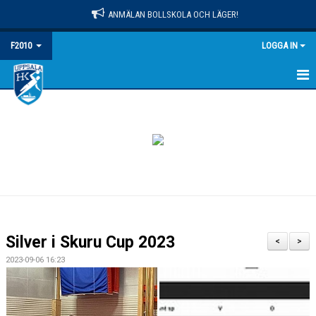
ANMÄLAN BOLLSKOLA OCH LÄGER!
F2010
LOGGA IN
HEM
NYHETER
KALENDER
MATCHER
TRUPPEN
Silver i Skuru Cup 2023
<
>
BILDGALLERI
2023-09-06 16:23
DOKUMENT
KONTAKT