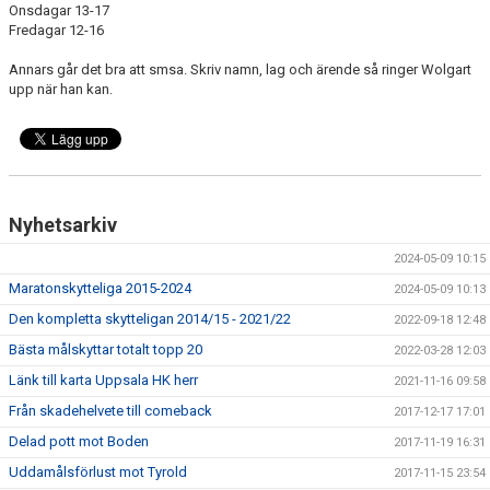
Onsdagar 13-17
Fredagar 12-16
Annars går det bra att smsa. Skriv namn, lag och ärende så ringer Wolgart
upp när han kan.
Nyhetsarkiv
2024-05-09 10:15
Maratonskytteliga 2015-2024
2024-05-09 10:13
Den kompletta skytteligan 2014/15 - 2021/22
2022-09-18 12:48
Bästa målskyttar totalt topp 20
2022-03-28 12:03
Länk till karta Uppsala HK herr
2021-11-16 09:58
Från skadehelvete till comeback
2017-12-17 17:01
Delad pott mot Boden
2017-11-19 16:31
Uddamålsförlust mot Tyrold
2017-11-15 23:54