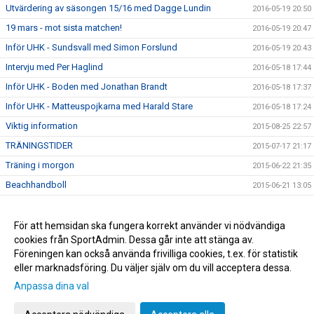
Utvärdering av säsongen 15/16 med Dagge Lundin
2016-05-19 20:50
19 mars - mot sista matchen!
2016-05-19 20:47
Inför UHK - Sundsvall med Simon Forslund
2016-05-19 20:43
Intervju med Per Haglind
2016-05-18 17:44
Inför UHK - Boden med Jonathan Brandt
2016-05-18 17:37
Inför UHK - Matteuspojkarna med Harald Stare
2016-05-18 17:24
Viktig information
2015-08-25 22:57
TRÄNINGSTIDER
2015-07-17 21:17
Träning i morgon
2015-06-22 21:35
Beachhandboll
2015-06-21 13:05
Bra kämpat
2015-06-09 23:52
Troligt spelschema div 2 (div 3 ej klart ännu)
För att hemsidan ska fungera korrekt använder vi nödvändiga
2015-06-07 22:32
cookies från SportAdmin. Dessa går inte att stänga av.
Dagge Lundin klar som A-lagstränare
2015-05-27 23:32
Föreningen kan också använda frivilliga cookies, t.ex. för statistik
eller marknadsföring. Du väljer själv om du vill acceptera dessa.
Anpassa dina val
Cookie-inställningar
Gå till Webbversion