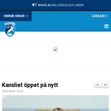
ANMÄLAN BOLLSKOLA OCH LÄGER!
HERRAR SENIOR
LOGGA IN
HEM
NYHETER
KALENDER
MATCHER
TRUPPEN
Kansliet öppet på nytt
<
>
BILDGALLERI
2016-08-03 14:02
DOKUMENT
KONTAKT