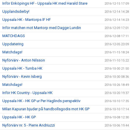
Inför Enköpings HF - Uppsala HK med Harald Stare
2016-12-15 17:09
Upplandsderby!
2016-12-14 14:28
Uppsala HK - Mantorps IF HF
2016-12-14 14:23
Inför matchen mot Mantorp med Dagge Lundin
2016-12-09 17:01
MATCHDAGS
2016-12-08 17:11
Uppdatering
2016-12-05 23:09
Matchdags!
2016-11-15 18:24
Nyförvärv - Anton Nilsson
2016-11-10 15:22
Uppsala HK - Tumba HK
2016-10-30 21:50
Nyförvärv - Kevin Isberg
2016-10-30 08:36
Matchdags!
2016-10-26 18:49
Inför HK Country - Uppsala HK
2016-10-20 19:37
Uppsala HK - HK GP ur Per Haglinds perspektiv
2016-10-10 17:35
Milan Kapuran bjuder på handbollsgodis mot HK GP
2016-10-10 17:14
Uppsala HK - HK GP
2016-10-08 12:30
Nyförvärv nr. 5 - Pierre Andriuzzi
2016-10-06 19:44