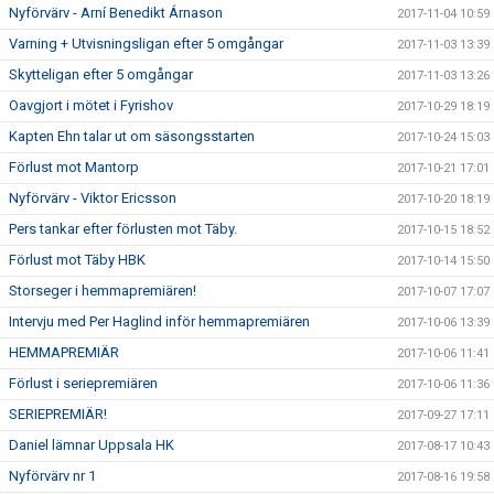
Nyförvärv - Arní Benedikt Árnason
2017-11-04 10:59
Varning + Utvisningsligan efter 5 omgångar
2017-11-03 13:39
Skytteligan efter 5 omgångar
2017-11-03 13:26
Oavgjort i mötet i Fyrishov
2017-10-29 18:19
Kapten Ehn talar ut om säsongsstarten
2017-10-24 15:03
Förlust mot Mantorp
2017-10-21 17:01
Nyförvärv - Viktor Ericsson
2017-10-20 18:19
Pers tankar efter förlusten mot Täby.
2017-10-15 18:52
Förlust mot Täby HBK
2017-10-14 15:50
Storseger i hemmapremiären!
2017-10-07 17:07
Intervju med Per Haglind inför hemmapremiären
2017-10-06 13:39
HEMMAPREMIÄR
2017-10-06 11:41
Förlust i seriepremiären
2017-10-06 11:36
SERIEPREMIÄR!
2017-09-27 17:11
Daniel lämnar Uppsala HK
2017-08-17 10:43
Nyförvärv nr 1
2017-08-16 19:58