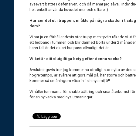
avsevärt bättre i defensiven, och då menar jag såväl, individuell
helt enkelt använda huvudet mer och oftare ;)
Hur ser det ut i truppen, ni åkte på några skador i tisd
dem?
Vi har ju en förhållandevis stor trupp men tyvärr råkade vi ut 
ett ledband i tummen och blir därmed borta under 2 månader. 
hans fall är det oklart hur pass allvarligt det är.
Vilket är ditt slutgiltiga betyg efter denna vecka?
Avslutningsvis tror jag kommer ha otroligt stor nytta av des
högre tempo, är svårare att göra mål på, har större och bättre 
kommer så småningom växa in i sin nya miljö!!
Vi håller tummarna för snabb bättring och snar återkomst fö
för en ny vecka med nya utmaningar.