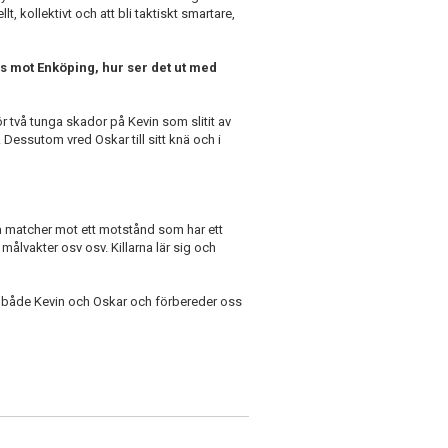
t, kollektivt och att bli taktiskt smartare,
ags mot Enköping, hur ser det ut med
för två tunga skador på Kevin som slitit av
Dessutom vred Oskar till sitt knä och i
sa matcher mot ett motstånd som har ett
målvakter osv osv. Killarna lär sig och
r både Kevin och Oskar och förbereder oss