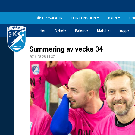
UPPSALA HK
UHK FUNKTION
BARN
UN
Hem
Nyheter
Kalender
Matcher
Truppen
Summering av vecka 34
2016-08-28 14:37