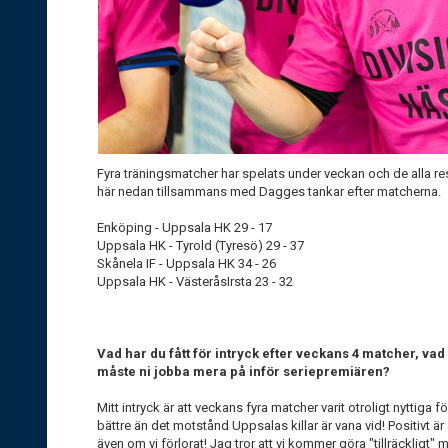
Fyra träningsmatcher har spelats under veckan och de alla resul
här nedan tillsammans med Dagges tankar efter matcherna.
Enköping - Uppsala HK 29 - 17
Uppsala HK - Tyrold (Tyresö) 29 - 37
Skånela IF - Uppsala HK 34 - 26
Uppsala HK - VästeråsIrsta 23 - 32
Vad har du fått för intryck efter veckans 4 matcher, vad 
måste ni jobba mera på inför seriepremiären?
Mitt intryck är att veckans fyra matcher varit otroligt nyttiga 
bättre än det motstånd Uppsalas killar är vana vid! Positivt är a
även om vi förlorat! Jag tror att vi kommer göra "tillräckligt