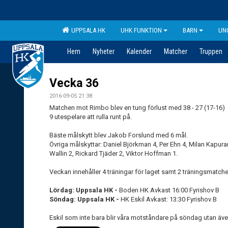
UPPSALA HK
UHK FUNKTION
BARN
UN
Hem
Nyheter
Kalender
Matcher
Truppen
Vecka 36
2016-09-05 21:38
Matchen mot Rimbo blev en tung förlust med 38 - 27 (17-16) e
9 utespelare att rulla runt på.
Bäste målskytt blev Jakob Forslund med 6 mål.
Övriga målskyttar: Daniel Björkman 4, Per Ehn 4, Milan Kapur
Wallin 2, Rickard Tjäder 2, Viktor Hoffman 1.
Veckan innehåller 4 träningar för laget samt 2 träningsmatche
Lördag: Uppsala HK -
Boden HK Avkast 16:00 Fyrishov B
Söndag: Uppsala HK -
HK Eskil Avkast: 13:30 Fyrishov B
Eskil som inte bara blir våra motståndare på söndag utan 