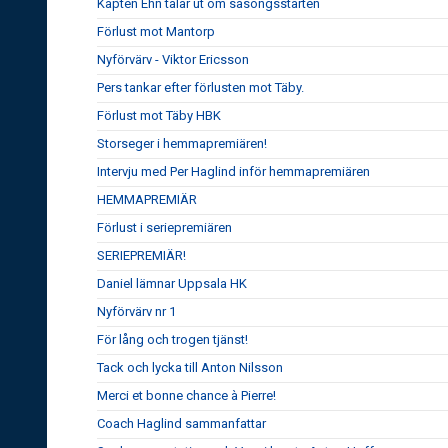
Kapten Ehn talar ut om säsongsstarten
Förlust mot Mantorp
Nyförvärv - Viktor Ericsson
Pers tankar efter förlusten mot Täby.
Förlust mot Täby HBK
Storseger i hemmapremiären!
Intervju med Per Haglind inför hemmapremiären
HEMMAPREMIÄR
Förlust i seriepremiären
SERIEPREMIÄR!
Daniel lämnar Uppsala HK
Nyförvärv nr 1
För lång och trogen tjänst!
Tack och lycka till Anton Nilsson
Merci et bonne chance à Pierre!
Coach Haglind sammanfattar