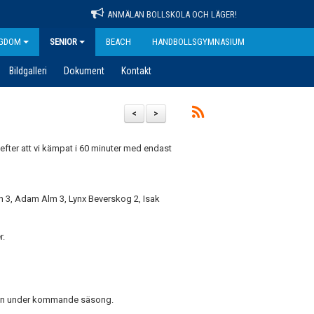
ANMÄLAN BOLLSKOLA OCH LÄGER!
GDOM
SENIOR
BEACH
HANDBOLLSGYMNASIUM
Bildgalleri
Dokument
Kontakt
<
>
fter att vi kämpat i 60 minuter med endast
an 3, Adam Alm 3, Lynx Beverskog 2, Isak
r.
även under kommande säsong.