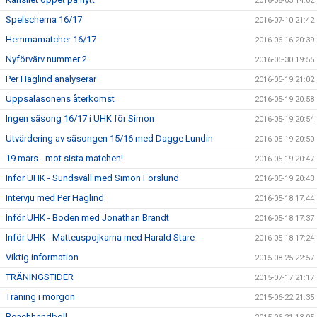
2016-08-03 14:02
Spelschema 16/17
2016-07-10 21:42
Hemmamatcher 16/17
2016-06-16 20:39
Nyförvärv nummer 2
2016-05-30 19:55
Per Haglind analyserar
2016-05-19 21:02
Uppsalasonens återkomst
2016-05-19 20:58
Ingen säsong 16/17 i UHK för Simon
2016-05-19 20:54
Utvärdering av säsongen 15/16 med Dagge Lundin
2016-05-19 20:50
19 mars - mot sista matchen!
2016-05-19 20:47
Inför UHK - Sundsvall med Simon Forslund
2016-05-19 20:43
Intervju med Per Haglind
2016-05-18 17:44
Inför UHK - Boden med Jonathan Brandt
2016-05-18 17:37
Inför UHK - Matteuspojkarna med Harald Stare
2016-05-18 17:24
Viktig information
2015-08-25 22:57
TRÄNINGSTIDER
2015-07-17 21:17
Träning i morgon
2015-06-22 21:35
Beachhandboll