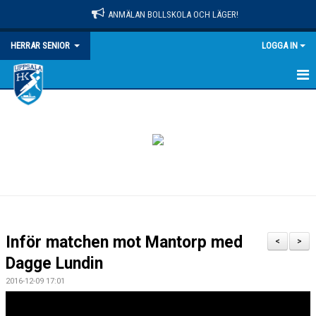
ANMÄLAN BOLLSKOLA OCH LÄGER!
HERRAR SENIOR
LOGGA IN
HEM
NYHETER
KALENDER
MATCHER
TRUPPEN
Inför matchen mot Mantorp med
<
>
BILDGALLERI
Dagge Lundin
2016-12-09 17:01
DOKUMENT
KONTAKT