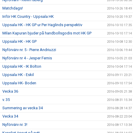
2016-10-30 08:36
Matchdags!
2016-10-26 18:49
Inför HK Country - Uppsala HK
2016-10-20 19:37
Uppsala HK - HK GP ur Per Haglinds perspektiv
2016-10-10 17:35
Milan Kapuran bjuder på handbollsgodis mot HK GP
2016-10-10 17:14
Uppsala HK - HK GP
2016-10-08 12:30
Nyförvärv nr. 5 - Pierre Andriuzzi
2016-10-06 19:44
Nyförvärv nr 4 - Jesper Fernis
2016-10-05 21:03
Uppsala HK - IK Bolton
2016-10-04 17:14
Uppsala HK - Eskil
2016-09-11 23:21
Uppsala HK- Boden
2016-09-10 17:54
Vecka 36
2016-09-05 21:38
v. 35
2016-08-31 15:34
Summering av vecka 34
2016-08-28 14:37
Vecka 34
2016-08-22 23:04
Nyförvärv nr. 3!
2016-08-17 13:34
Kansliet öppet på nytt