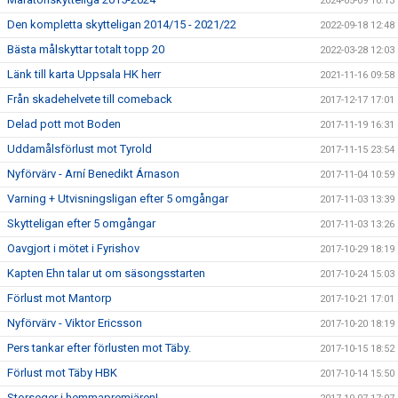
2024-05-09 10:13
Den kompletta skytteligan 2014/15 - 2021/22
2022-09-18 12:48
Bästa målskyttar totalt topp 20
2022-03-28 12:03
Länk till karta Uppsala HK herr
2021-11-16 09:58
Från skadehelvete till comeback
2017-12-17 17:01
Delad pott mot Boden
2017-11-19 16:31
Uddamålsförlust mot Tyrold
2017-11-15 23:54
Nyförvärv - Arní Benedikt Árnason
2017-11-04 10:59
Varning + Utvisningsligan efter 5 omgångar
2017-11-03 13:39
Skytteligan efter 5 omgångar
2017-11-03 13:26
Oavgjort i mötet i Fyrishov
2017-10-29 18:19
Kapten Ehn talar ut om säsongsstarten
2017-10-24 15:03
Förlust mot Mantorp
2017-10-21 17:01
Nyförvärv - Viktor Ericsson
2017-10-20 18:19
Pers tankar efter förlusten mot Täby.
2017-10-15 18:52
Förlust mot Täby HBK
2017-10-14 15:50
Storseger i hemmapremiären!