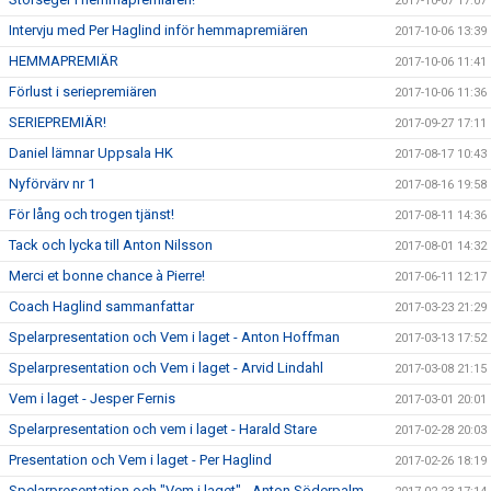
2017-10-07 17:07
Intervju med Per Haglind inför hemmapremiären
2017-10-06 13:39
HEMMAPREMIÄR
2017-10-06 11:41
Förlust i seriepremiären
2017-10-06 11:36
SERIEPREMIÄR!
2017-09-27 17:11
Daniel lämnar Uppsala HK
2017-08-17 10:43
Nyförvärv nr 1
2017-08-16 19:58
För lång och trogen tjänst!
2017-08-11 14:36
Tack och lycka till Anton Nilsson
2017-08-01 14:32
Merci et bonne chance à Pierre!
2017-06-11 12:17
Coach Haglind sammanfattar
2017-03-23 21:29
Spelarpresentation och Vem i laget - Anton Hoffman
2017-03-13 17:52
Spelarpresentation och Vem i laget - Arvid Lindahl
2017-03-08 21:15
Vem i laget - Jesper Fernis
2017-03-01 20:01
Spelarpresentation och vem i laget - Harald Stare
2017-02-28 20:03
Presentation och Vem i laget - Per Haglind
2017-02-26 18:19
Spelarpresentation och "Vem i laget" - Anton Söderpalm