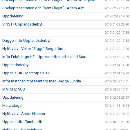
2017-02-23 17:14
Spelarpresentation och "Vem i laget" - Adam Alm
2017-02-22 19:12
Uppdatering
2017-02-19 18:30
VINST i Upplandsderbyt
2017-01-22 20:10
2017-01-20 17:38
Dagge inför Upplandsderbyt
2017-01-20 17:32
Nyförvärv - Viktor "Sigge" Bergström
2017-01-20 17:26
Inför Enköpings HF - Uppsala HK med Harald Stare
2016-12-15 17:09
Upplandsderby!
2016-12-14 14:28
Uppsala HK - Mantorps IF HF
2016-12-14 14:23
Inför matchen mot Mantorp med Dagge Lundin
2016-12-09 17:01
MATCHDAGS
2016-12-08 17:11
Uppdatering
2016-12-05 23:09
Matchdags!
2016-11-15 18:24
Nyförvärv - Anton Nilsson
2016-11-10 15:22
Uppsala HK - Tumba HK
2016-10-30 21:50
Nyförvärv - Kevin Isberg