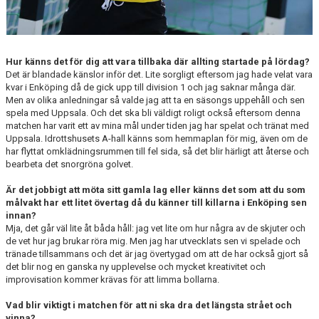
Hur känns det för dig att vara tillbaka där allting startade på lördag?
Det är blandade känslor inför det. Lite sorgligt eftersom jag hade velat vara
kvar i Enköping då de gick upp till division 1 och jag saknar många där.
Men av olika anledningar så valde jag att ta en säsongs uppehåll och sen
spela med Uppsala. Och det ska bli väldigt roligt också eftersom denna
matchen har varit ett av mina mål under tiden jag har spelat och tränat med
Uppsala. Idrottshusets A-hall känns som hemmaplan för mig, även om de
har flyttat omklädningsrummen till fel sida, så det blir härligt att återse och
bearbeta det snorgröna golvet.
Är det jobbigt att möta sitt gamla lag eller känns det som att du som
målvakt har ett litet övertag då du känner till killarna i Enköping sen
innan?
Mja, det går väl lite åt båda håll: jag vet lite om hur några av de skjuter och
de vet hur jag brukar röra mig. Men jag har utvecklats sen vi spelade och
tränade tillsammans och det är jag övertygad om att de har också gjort så
det blir nog en ganska ny upplevelse och mycket kreativitet och
improvisation kommer krävas för att limma bollarna.
Vad blir viktigt i matchen för att ni ska dra det längsta strået och
vinna?