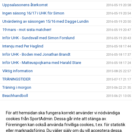
Uppsalasonens återkomst
2016-05-19 20:58
Ingen säsong 16/17 i UHK för Simon
2016-05-19 20:54
Utvärdering av säsongen 15/16 med Dagge Lundin
2016-05-19 20:50
19 mars - mot sista matchen!
2016-05-19 20:47
Inför UHK - Sundsvall med Simon Forslund
2016-05-19 20:43
Intervju med Per Haglind
2016-05-18 17:44
Inför UHK - Boden med Jonathan Brandt
2016-05-18 17:37
Inför UHK - Matteuspojkarna med Harald Stare
2016-05-18 17:24
Viktig information
2015-08-25 22:57
TRÄNINGSTIDER
2015-07-17 21:17
Träning i morgon
2015-06-22 21:35
Beachhandboll
2015-06-21 13:05
Bra kämpat
2015-06-09 23:52
Troligt spelschema div 2 (div 3 ej klart ännu)
För att hemsidan ska fungera korrekt använder vi nödvändiga
2015-06-07 22:32
cookies från SportAdmin. Dessa går inte att stänga av.
Dagge Lundin klar som A-lagstränare
2015-05-27 23:32
Föreningen kan också använda frivilliga cookies, t.ex. för statistik
eller marknadsföring. Du väljer själv om du vill acceptera dessa.