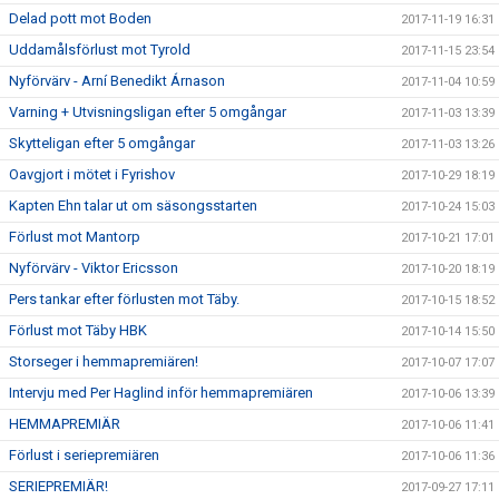
Delad pott mot Boden
2017-11-19 16:31
Uddamålsförlust mot Tyrold
2017-11-15 23:54
Nyförvärv - Arní Benedikt Árnason
2017-11-04 10:59
Varning + Utvisningsligan efter 5 omgångar
2017-11-03 13:39
Skytteligan efter 5 omgångar
2017-11-03 13:26
Oavgjort i mötet i Fyrishov
2017-10-29 18:19
Kapten Ehn talar ut om säsongsstarten
2017-10-24 15:03
Förlust mot Mantorp
2017-10-21 17:01
Nyförvärv - Viktor Ericsson
2017-10-20 18:19
Pers tankar efter förlusten mot Täby.
2017-10-15 18:52
Förlust mot Täby HBK
2017-10-14 15:50
Storseger i hemmapremiären!
2017-10-07 17:07
Intervju med Per Haglind inför hemmapremiären
2017-10-06 13:39
HEMMAPREMIÄR
2017-10-06 11:41
Förlust i seriepremiären
2017-10-06 11:36
SERIEPREMIÄR!
2017-09-27 17:11