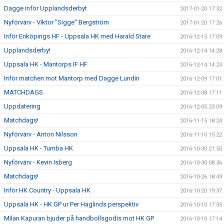
Dagge inför Upplandsderbyt
2017-01-20 17:32
Nyförvärv - Viktor "Sigge" Bergström
2017-01-20 17:26
Inför Enköpings HF - Uppsala HK med Harald Stare
2016-12-15 17:09
Upplandsderby!
2016-12-14 14:28
Uppsala HK - Mantorps IF HF
2016-12-14 14:23
Inför matchen mot Mantorp med Dagge Lundin
2016-12-09 17:01
MATCHDAGS
2016-12-08 17:11
Uppdatering
2016-12-05 23:09
Matchdags!
2016-11-15 18:24
Nyförvärv - Anton Nilsson
2016-11-10 15:22
Uppsala HK - Tumba HK
2016-10-30 21:50
Nyförvärv - Kevin Isberg
2016-10-30 08:36
Matchdags!
2016-10-26 18:49
Inför HK Country - Uppsala HK
2016-10-20 19:37
Uppsala HK - HK GP ur Per Haglinds perspektiv
2016-10-10 17:35
Milan Kapuran bjuder på handbollsgodis mot HK GP
2016-10-10 17:14