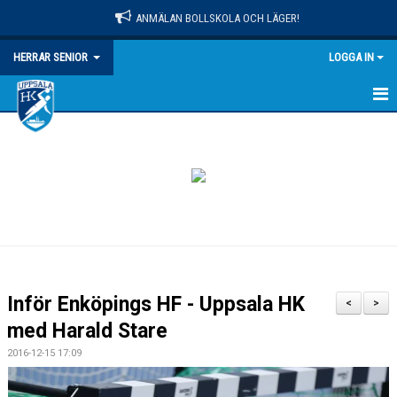
ANMÄLAN BOLLSKOLA OCH LÄGER!
HERRAR SENIOR
LOGGA IN
HEM
NYHETER
KALENDER
MATCHER
TRUPPEN
Inför Enköpings HF - Uppsala HK
<
>
BILDGALLERI
med Harald Stare
2016-12-15 17:09
DOKUMENT
KONTAKT