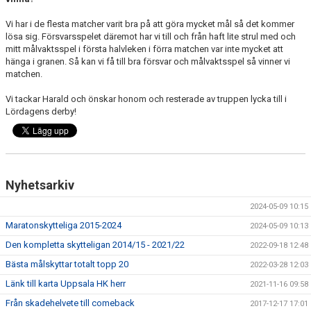
Vi har i de flesta matcher varit bra på att göra mycket mål så det kommer
lösa sig. Försvarsspelet däremot har vi till och från haft lite strul med och
mitt målvaktsspel i första halvleken i förra matchen var inte mycket att
hänga i granen. Så kan vi få till bra försvar och målvaktsspel så vinner vi
matchen.
Vi tackar Harald och önskar honom och resterade av truppen lycka till i
Lördagens derby!
Nyhetsarkiv
2024-05-09 10:15
Maratonskytteliga 2015-2024
2024-05-09 10:13
Den kompletta skytteligan 2014/15 - 2021/22
2022-09-18 12:48
Bästa målskyttar totalt topp 20
2022-03-28 12:03
Länk till karta Uppsala HK herr
2021-11-16 09:58
Från skadehelvete till comeback
2017-12-17 17:01