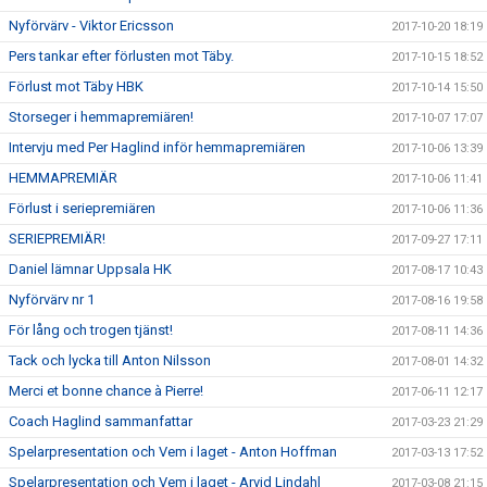
Nyförvärv - Viktor Ericsson
2017-10-20 18:19
Pers tankar efter förlusten mot Täby.
2017-10-15 18:52
Förlust mot Täby HBK
2017-10-14 15:50
Storseger i hemmapremiären!
2017-10-07 17:07
Intervju med Per Haglind inför hemmapremiären
2017-10-06 13:39
HEMMAPREMIÄR
2017-10-06 11:41
Förlust i seriepremiären
2017-10-06 11:36
SERIEPREMIÄR!
2017-09-27 17:11
Daniel lämnar Uppsala HK
2017-08-17 10:43
Nyförvärv nr 1
2017-08-16 19:58
För lång och trogen tjänst!
2017-08-11 14:36
Tack och lycka till Anton Nilsson
2017-08-01 14:32
Merci et bonne chance à Pierre!
2017-06-11 12:17
Coach Haglind sammanfattar
2017-03-23 21:29
Spelarpresentation och Vem i laget - Anton Hoffman
2017-03-13 17:52
Spelarpresentation och Vem i laget - Arvid Lindahl
2017-03-08 21:15