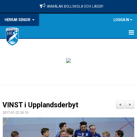
ANMÄLAN BOLLSKOLA OCH LÄGER!
HERRAR SENIOR
LOGGA IN
HEM
NYHETER
KALENDER
MATCHER
TRUPPEN
VINST i Upplandsderbyt
<
>
BILDGALLERI
2017-01-22 20:10
DOKUMENT
KONTAKT