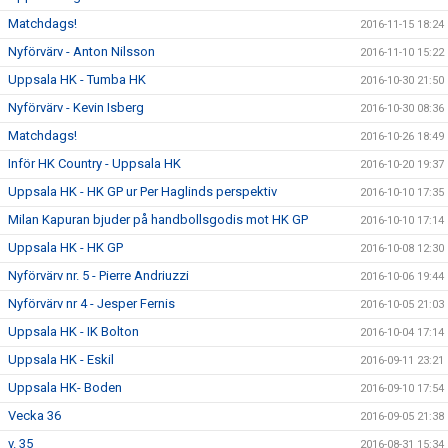
Matchdags!
2016-11-15 18:24
Nyförvärv - Anton Nilsson
2016-11-10 15:22
Uppsala HK - Tumba HK
2016-10-30 21:50
Nyförvärv - Kevin Isberg
2016-10-30 08:36
Matchdags!
2016-10-26 18:49
Inför HK Country - Uppsala HK
2016-10-20 19:37
Uppsala HK - HK GP ur Per Haglinds perspektiv
2016-10-10 17:35
Milan Kapuran bjuder på handbollsgodis mot HK GP
2016-10-10 17:14
Uppsala HK - HK GP
2016-10-08 12:30
Nyförvärv nr. 5 - Pierre Andriuzzi
2016-10-06 19:44
Nyförvärv nr 4 - Jesper Fernis
2016-10-05 21:03
Uppsala HK - IK Bolton
2016-10-04 17:14
Uppsala HK - Eskil
2016-09-11 23:21
Uppsala HK- Boden
2016-09-10 17:54
Vecka 36
2016-09-05 21:38
v. 35
2016-08-31 15:34