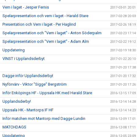
Vem i laget - Jesper Fernis
2017-03-01 20:01
Spelarpresentation och vem i laget - Harald Stare
2017-02-28 20:03
Presentation och Vem i laget - Per Haglind
2017-02-26 18:19
Spelarpresentation och "Vem i laget" - Anton Söderpalm
2017-02-23 17:14
Spelarpresentation och "Vem i laget" - Adam Alm
2017-02-22 19:12
Uppdatering
2017-02-19 18:30
VINST i Upplandsderbyt
2017-01-22 20:10
2017-01-20 17:38
Dagge inför Upplandsderbyt
2017-01-20 17:32
Nyförvärv - Viktor "Sigge" Bergström
2017-01-20 17:26
Inför Enköpings HF - Uppsala HK med Harald Stare
2016-12-15 17:09
Upplandsderby!
2016-12-14 14:28
Uppsala HK - Mantorps IF HF
2016-12-14 14:23
Inför matchen mot Mantorp med Dagge Lundin
2016-12-09 17:01
MATCHDAGS
2016-12-08 17:11
Uppdatering
2016-12-05 23:09