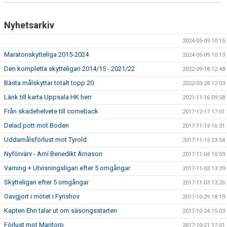
Nyhetsarkiv
2024-05-09 10:15
Maratonskytteliga 2015-2024
2024-05-09 10:13
Den kompletta skytteligan 2014/15 - 2021/22
2022-09-18 12:48
Bästa målskyttar totalt topp 20
2022-03-28 12:03
Länk till karta Uppsala HK herr
2021-11-16 09:58
Från skadehelvete till comeback
2017-12-17 17:01
Delad pott mot Boden
2017-11-19 16:31
Uddamålsförlust mot Tyrold
2017-11-15 23:54
Nyförvärv - Arní Benedikt Árnason
2017-11-04 10:59
Varning + Utvisningsligan efter 5 omgångar
2017-11-03 13:39
Skytteligan efter 5 omgångar
2017-11-03 13:26
Oavgjort i mötet i Fyrishov
2017-10-29 18:19
Kapten Ehn talar ut om säsongsstarten
2017-10-24 15:03
Förlust mot Mantorp
2017-10-21 17:01