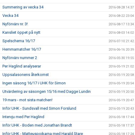
Summering av vecka 34
2016-08-28 14:37
Vecka 34
2016-08-22 23:04
Nyförvärv nr. 3!
2016-08-17 13:34
Kansliet öppet på nytt
2016-08-03 14:02
Spelschema 16/17
2016-07-10 21:42
Hemmamatcher 16/17
2016-06-16 20:39
Nyförvärv nummer 2
2016-05-30 19:55
Per Haglind analyserar
2016-05-19 21:02
Uppsalasonens återkomst
2016-05-19 20:58
Ingen säsong 16/17 i UHK för Simon
2016-05-19 20:54
Utvärdering av säsongen 15/16 med Dagge Lundin
2016-05-19 20:50
19 mars - mot sista matchen!
2016-05-19 20:47
Inför UHK - Sundsvall med Simon Forslund
2016-05-19 20:43
Intervju med Per Haglind
2016-05-18 17:44
Inför UHK - Boden med Jonathan Brandt
2016-05-18 17:37
Inför UHK - Matteuspojkarna med Harald Stare
2016-05-18 17:24