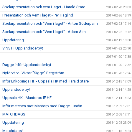
Spelarpresentation och vem i laget - Harald Stare
2017-02-28 20:03
Presentation och Vem i laget - Per Haglind
2017-02-26 18:19
Spelarpresentation och "Vem i laget" - Anton Söderpalm
2017-02-23 17:14
Spelarpresentation och "Vem i laget" - Adam Alm
2017-02-22 19:12
Uppdatering
2017-02-19 18:30
VINST i Upplandsderbyt
2017-01-22 20:10
2017-01-20 17:38
Dagge inför Upplandsderbyt
2017-01-20 17:32
Nyförvärv - Viktor "Sigge" Bergström
2017-01-20 17:26
Inför Enköpings HF - Uppsala HK med Harald Stare
2016-12-15 17:09
Upplandsderby!
2016-12-14 14:28
Uppsala HK - Mantorps IF HF
2016-12-14 14:23
Inför matchen mot Mantorp med Dagge Lundin
2016-12-09 17:01
MATCHDAGS
2016-12-08 17:11
Uppdatering
2016-12-05 23:09
Matchdags!
2016-11-15 18:24