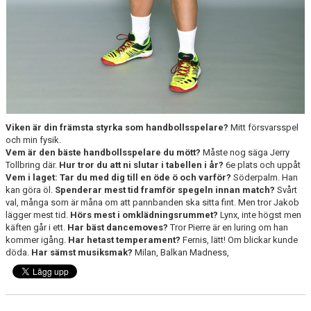
Viken är din främsta styrka som handbollsspelare?
Mitt försvarsspel
och min fysik.
Vem är den bäste handbollsspelare du mött?
Måste nog säga Jerry
Tollbring där.
Hur tror du att ni slutar i tabellen i år?
6e plats och uppåt
Vem i laget:
Tar du med dig till en öde ö och varför?
Söderpalm. Han
kan göra öl.
Spenderar mest tid framför spegeln innan match?
Svårt
val, många som är måna om att pannbanden ska sitta fint. Men tror Jakob
lägger mest tid.
Hörs mest i omklädningsrummet?
Lynx, inte högst men
käften går i ett.
Har bäst dancemoves?
Tror Pierre är en luring om han
kommer igång.
Har hetast temperament?
Fernis, lätt! Om blickar kunde
döda.
Har sämst musiksmak?
Milan, Balkan Madness,