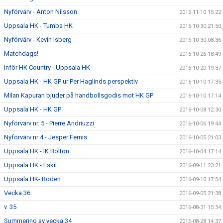
Nyförvärv - Anton Nilsson
2016-11-10 15:22
Uppsala HK - Tumba HK
2016-10-30 21:50
Nyförvärv - Kevin Isberg
2016-10-30 08:36
Matchdags!
2016-10-26 18:49
Inför HK Country - Uppsala HK
2016-10-20 19:37
Uppsala HK - HK GP ur Per Haglinds perspektiv
2016-10-10 17:35
Milan Kapuran bjuder på handbollsgodis mot HK GP
2016-10-10 17:14
Uppsala HK - HK GP
2016-10-08 12:30
Nyförvärv nr. 5 - Pierre Andriuzzi
2016-10-06 19:44
Nyförvärv nr 4 - Jesper Fernis
2016-10-05 21:03
Uppsala HK - IK Bolton
2016-10-04 17:14
Uppsala HK - Eskil
2016-09-11 23:21
Uppsala HK- Boden
2016-09-10 17:54
Vecka 36
2016-09-05 21:38
v. 35
2016-08-31 15:34
Summering av vecka 34
2016-08-28 14:37