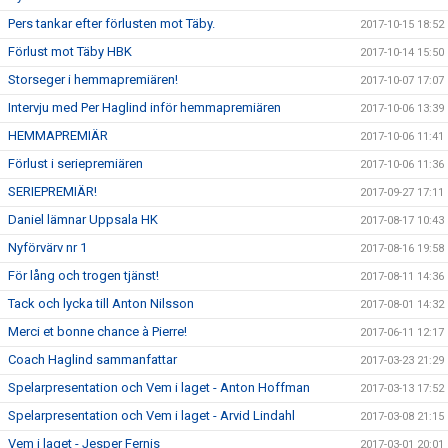
Pers tankar efter förlusten mot Täby.
2017-10-15 18:52
Förlust mot Täby HBK
2017-10-14 15:50
Storseger i hemmapremiären!
2017-10-07 17:07
Intervju med Per Haglind inför hemmapremiären
2017-10-06 13:39
HEMMAPREMIÄR
2017-10-06 11:41
Förlust i seriepremiären
2017-10-06 11:36
SERIEPREMIÄR!
2017-09-27 17:11
Daniel lämnar Uppsala HK
2017-08-17 10:43
Nyförvärv nr 1
2017-08-16 19:58
För lång och trogen tjänst!
2017-08-11 14:36
Tack och lycka till Anton Nilsson
2017-08-01 14:32
Merci et bonne chance à Pierre!
2017-06-11 12:17
Coach Haglind sammanfattar
2017-03-23 21:29
Spelarpresentation och Vem i laget - Anton Hoffman
2017-03-13 17:52
Spelarpresentation och Vem i laget - Arvid Lindahl
2017-03-08 21:15
Vem i laget - Jesper Fernis
2017-03-01 20:01