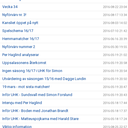
Vecka 34
2016-08-22 23:04
Nyförvärv nr. 3!
2016-08-17 13:34
Kansliet öppet på nytt
2016-08-03 14:02
Spelschema 16/17
2016-07-10 21:42
Hemmamatcher 16/17
2016-06-16 20:39
Nyförvärv nummer 2
2016-05-30 19:55
Per Haglind analyserar
2016-05-19 21:02
Uppsalasonens återkomst
2016-05-19 20:58
Ingen säsong 16/17 i UHK för Simon
2016-05-19 20:54
Utvärdering av säsongen 15/16 med Dagge Lundin
2016-05-19 20:50
19 mars - mot sista matchen!
2016-05-19 20:47
Inför UHK - Sundsvall med Simon Forslund
2016-05-19 20:43
Intervju med Per Haglind
2016-05-18 17:44
Inför UHK - Boden med Jonathan Brandt
2016-05-18 17:37
Inför UHK - Matteuspojkarna med Harald Stare
2016-05-18 17:24
Viktig information
2015-08-25 22:57