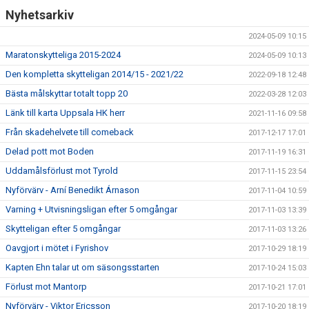
Nyhetsarkiv
2024-05-09 10:15
Maratonskytteliga 2015-2024
2024-05-09 10:13
Den kompletta skytteligan 2014/15 - 2021/22
2022-09-18 12:48
Bästa målskyttar totalt topp 20
2022-03-28 12:03
Länk till karta Uppsala HK herr
2021-11-16 09:58
Från skadehelvete till comeback
2017-12-17 17:01
Delad pott mot Boden
2017-11-19 16:31
Uddamålsförlust mot Tyrold
2017-11-15 23:54
Nyförvärv - Arní Benedikt Árnason
2017-11-04 10:59
Varning + Utvisningsligan efter 5 omgångar
2017-11-03 13:39
Skytteligan efter 5 omgångar
2017-11-03 13:26
Oavgjort i mötet i Fyrishov
2017-10-29 18:19
Kapten Ehn talar ut om säsongsstarten
2017-10-24 15:03
Förlust mot Mantorp
2017-10-21 17:01
Nyförvärv - Viktor Ericsson
2017-10-20 18:19