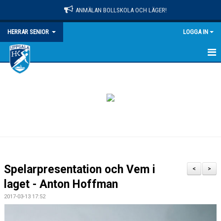
ANMÄLAN BOLLSKOLA OCH LÄGER!
HERRAR SENIOR
LOGGA IN
HEM
NYHETER
KALENDER
MATCHER
TRUPPEN
Spelarpresentation och Vem i
<
>
BILDGALLERI
laget - Anton Hoffman
2017-03-13 17:52
DOKUMENT
KONTAKT