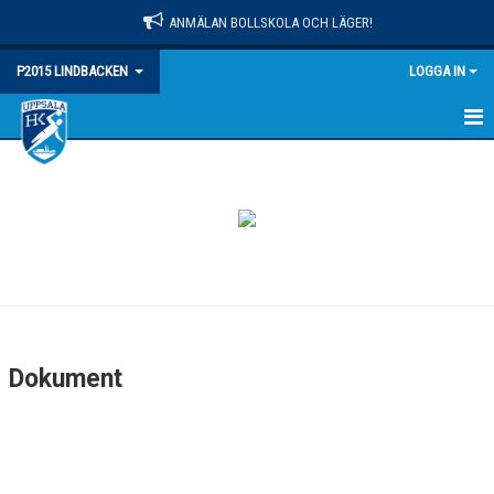
ANMÄLAN BOLLSKOLA OCH LÄGER!
P2015 LINDBACKEN
LOGGA IN
HEM
NYHETER
KALENDER
MATCHER
TRUPPEN
Dokument
BILDGALLERI
DOKUMENT
KONTAKT