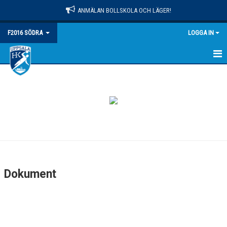
ANMÄLAN BOLLSKOLA OCH LÄGER!
F2016 SÖDRA
LOGGA IN
HEM
NYHETER
KALENDER
MATCHER
TRUPPEN
Dokument
BILDGALLERI
DOKUMENT
KONTAKT