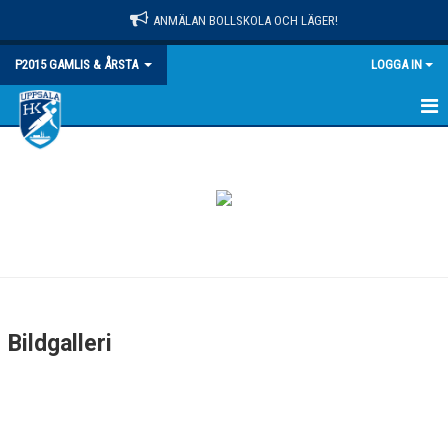
ANMÄLAN BOLLSKOLA OCH LÄGER!
P2015 GAMLIS & ÅRSTA
LOGGA IN
HEM
NYHETER
KALENDER
MATCHER
TRUPPEN
Bildgalleri
BILDGALLERI
DOKUMENT
KONTAKT