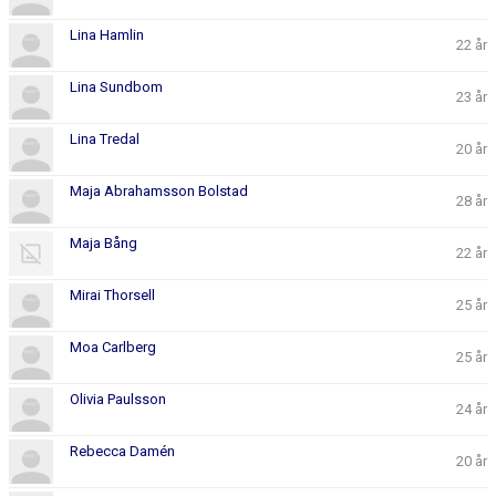
Lina Hamlin
22 år
Lina Sundbom
23 år
Lina Tredal
20 år
Maja Abrahamsson Bolstad
28 år
Maja Bång
22 år
Mirai Thorsell
25 år
Moa Carlberg
25 år
Olivia Paulsson
24 år
Rebecca Damén
20 år