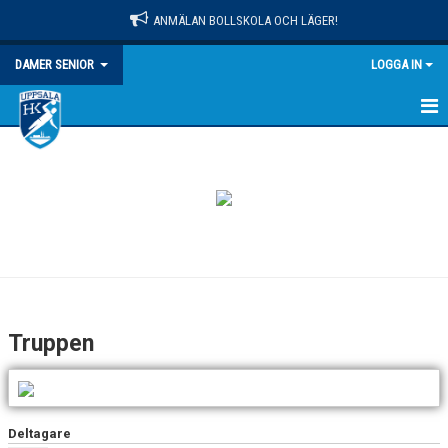
ANMÄLAN BOLLSKOLA OCH LÄGER!
DAMER SENIOR
LOGGA IN
HEM
NYHETER
KALENDER
TRUPPEN
BILDGALLERI
Truppen
DOKUMENT
KONTAKT
Deltagare
MATCHER