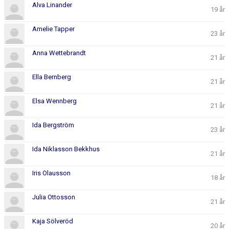
Alva Linander
19 år
Amelie Tapper
23 år
Anna Wettebrandt
21 år
Ella Bernberg
21 år
Elsa Wennberg
21 år
Ida Bergström
23 år
Ida Niklasson Bekkhus
21 år
Iris Olausson
18 år
Julia Ottosson
21 år
Kaja Sölveröd
20 år