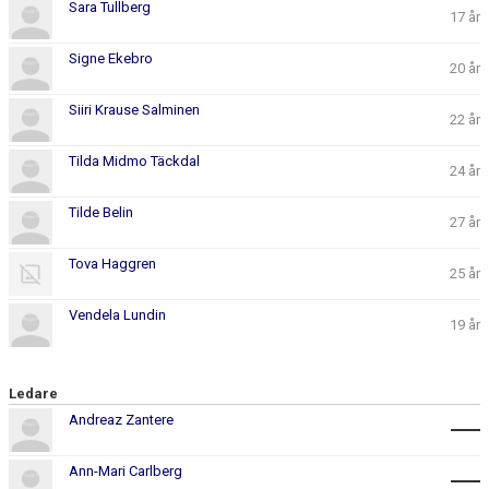
Sara Tullberg
17 år
Signe Ekebro
20 år
Siiri Krause Salminen
22 år
Tilda Midmo Täckdal
24 år
Tilde Belin
27 år
Tova Haggren
25 år
Vendela Lundin
19 år
Ledare
Andreaz Zantere
Ann-Mari Carlberg