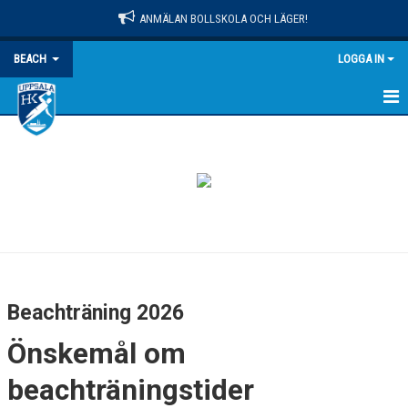
ANMÄLAN BOLLSKOLA OCH LÄGER!
BEACH
LOGGA IN
HEM
BEACHTRÄNING
BEACHLÄGER
BEACHCUP
REGLER
Beachträning 2026
Önskemål om
beachträningstider