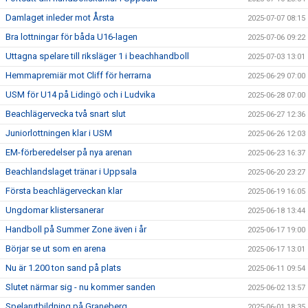
Damlaget inleder mot Årsta
2025-07-07 08:15
Bra lottningar för båda U16-lagen
2025-07-06 09:22
Uttagna spelare till riksläger 1 i beachhandboll
2025-07-03 13:01
Hemmapremiär mot Cliff för herrarna
2025-06-29 07:00
USM för U14 på Lidingö och i Ludvika
2025-06-28 07:00
Beachlägervecka två snart slut
2025-06-27 12:36
Juniorlottningen klar i USM
2025-06-26 12:03
EM-förberedelser på nya arenan
2025-06-23 16:37
Beachlandslaget tränar i Uppsala
2025-06-20 23:27
Första beachlägerveckan klar
2025-06-19 16:05
Ungdomar klistersanerar
2025-06-18 13:44
Handboll på Summer Zone även i år
2025-06-17 19:00
Börjar se ut som en arena
2025-06-17 13:01
Nu är 1.200 ton sand på plats
2025-06-11 09:54
Slutet närmar sig - nu kommer sanden
2025-06-02 13:57
Spelarutbildning på Graneberg
2025-06-01 18:35