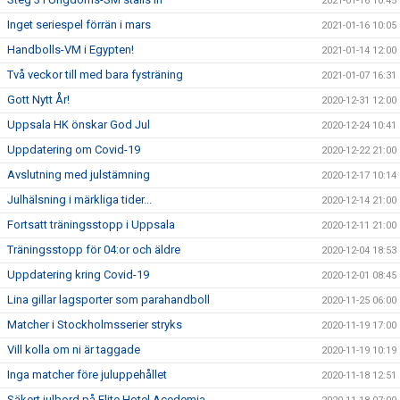
2021-01-16 10:45
Inget seriespel förrän i mars
2021-01-16 10:05
Handbolls-VM i Egypten!
2021-01-14 12:00
Två veckor till med bara fysträning
2021-01-07 16:31
Gott Nytt År!
2020-12-31 12:00
Uppsala HK önskar God Jul
2020-12-24 10:41
Uppdatering om Covid-19
2020-12-22 21:00
Avslutning med julstämning
2020-12-17 10:14
Julhälsning i märkliga tider...
2020-12-14 21:00
Fortsatt träningsstopp i Uppsala
2020-12-11 21:00
Träningsstopp för 04:or och äldre
2020-12-04 18:53
Uppdatering kring Covid-19
2020-12-01 08:45
Lina gillar lagsporter som parahandboll
2020-11-25 06:00
Matcher i Stockholmsserier stryks
2020-11-19 17:00
Vill kolla om ni är taggade
2020-11-19 10:19
Inga matcher före juluppehållet
2020-11-18 12:51
Säkert julbord på Elite Hotel Acedemia