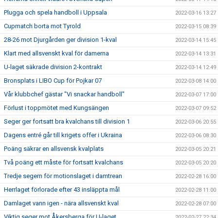
Plugga och spela handboll i Uppsala
2022-03-16 13:27
Cupmatch borta mot Tyrold
2022-03-15 08:39
28-26 mot Djurgården ger division 1-kval
2022-03-14 15:45
Klart med allsvenskt kval för damerna
2022-03-14 13:31
U-laget säkrade division 2-kontrakt
2022-03-14 12:49
Bronsplats i LIBO Cup för Pojkar 07
2022-03-08 14:00
Vår klubbchef gästar "Vi snackar handboll"
2022-03-07 17:00
Förlust i toppmötet med Kungsängen
2022-03-07 09:52
Seger ger fortsatt bra kvalchans till division 1
2022-03-06 20:55
Dagens entré går till krigets offer i Ukraina
2022-03-06 08:30
Poäng säkrar en allsvensk kvalplats
2022-03-05 20:21
Två poäng ett måste för fortsatt kvalchans
2022-03-05 20:20
Tredje segern för motionslaget i damtrean
2022-02-28 16:00
Herrlaget förlorade efter 43 insläppta mål
2022-02-28 11:00
Damlaget vann igen - nära allsvenskt kval
2022-02-28 07:00
Viktig seger mot Åkersberga för U-laget
2022-02-27 22:34