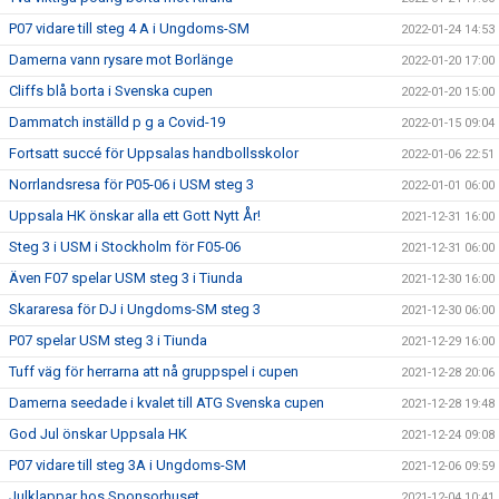
P07 vidare till steg 4 A i Ungdoms-SM
2022-01-24 14:53
Damerna vann rysare mot Borlänge
2022-01-20 17:00
Cliffs blå borta i Svenska cupen
2022-01-20 15:00
Dammatch inställd p g a Covid-19
2022-01-15 09:04
Fortsatt succé för Uppsalas handbollsskolor
2022-01-06 22:51
Norrlandsresa för P05-06 i USM steg 3
2022-01-01 06:00
Uppsala HK önskar alla ett Gott Nytt År!
2021-12-31 16:00
Steg 3 i USM i Stockholm för F05-06
2021-12-31 06:00
Även F07 spelar USM steg 3 i Tiunda
2021-12-30 16:00
Skararesa för DJ i Ungdoms-SM steg 3
2021-12-30 06:00
P07 spelar USM steg 3 i Tiunda
2021-12-29 16:00
Tuff väg för herrarna att nå gruppspel i cupen
2021-12-28 20:06
Damerna seedade i kvalet till ATG Svenska cupen
2021-12-28 19:48
God Jul önskar Uppsala HK
2021-12-24 09:08
P07 vidare till steg 3A i Ungdoms-SM
2021-12-06 09:59
Julklappar hos Sponsorhuset
2021-12-04 10:41