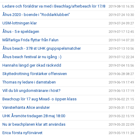
Ledare och föräldrar va med i Beachlag/afterbeach lör 17/8
2019-08-10 16:35
Åhus 2020 - boende i "Roddarklubben"
2019-07-24 10:30
USM-lottningen klar
2019-07-24 09:27
Åhus - 5:e speldagen
2019-07-17 12:45
Målfarliga Frida flyttar från Falun
2019-07-14 07:20
Åhus beach - 378 st UHK gruppspelsmatcher
2019-07-13 10:56
Åhus beach festival är nu igång :-)
2019-07-12 22:24
Hannahs längd ger ökad räckvidd
2019-07-04 15:56
Skyttedrottning förstärker offensiven
2019-06-28 08:27
Thomas ny ledare i damstaben
2019-06-19 17:49
Vill du bli ungdomstränare i höst?
2019-06-13 17:19
Beachcup lör 17 aug Mixad- o öppen klass
2019-06-02 21:15
Vänsterhänta Alice ansluter
2019-05-31 17:02
UHK Årsmöte tisdagen 28 maj 18:00
2019-05-22 15:19
Nu är beachplanen klar att användas
2019-05-20 22:09
Erica första nyförvärvet
2019-05-19 11:24