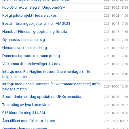
F05-06 direkt till steg 3 i Ungdoms-SM
2021-10-25 15:28
Roligt pilotprojekt - ledare sökes
2021-10-21 11:00
Beställ föreningsbiljetter till herr-VM 2023
2021-10-18 17:00
Handball Fitness - gruppträning för alla
2021-10-18 11:55
Gymnasievalet närmar sig
2021-10-17 17:00
Herrarna upp i serieledning
2021-10-16 22:02
Damerna tappade och vann poäng
2021-10-16 17:46
Välkomna till höstlovsläger 1-4 nov
2021-10-08 17:30
Intervju med Per Haglind (huvudtränare herrlaget) inför
2021-10-08 12:10
helgens match
Intervju med Johan Hansson (huvudtränare damlaget) inför
2021-10-08 12:00
helgens match
Sportadmin har idag uppdaterat UHKs hemsida
2021-10-08 11:49
Tre poäng av fyra i premiären
2021-10-03 18:27
P16 klara för steg 3 i USM
2021-10-03 18:25
Åter tillåtet med fullsatta läktare
2021-09-30 00:07
Oavgjort i herrarnas genrep