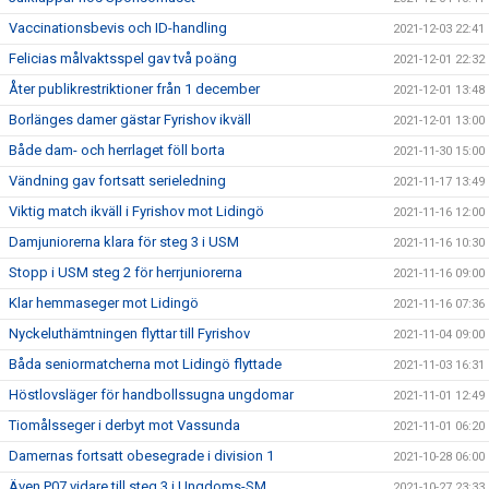
Vaccinationsbevis och ID-handling
2021-12-03 22:41
Felicias målvaktsspel gav två poäng
2021-12-01 22:32
Åter publikrestriktioner från 1 december
2021-12-01 13:48
Borlänges damer gästar Fyrishov ikväll
2021-12-01 13:00
Både dam- och herrlaget föll borta
2021-11-30 15:00
Vändning gav fortsatt serieledning
2021-11-17 13:49
Viktig match ikväll i Fyrishov mot Lidingö
2021-11-16 12:00
Damjuniorerna klara för steg 3 i USM
2021-11-16 10:30
Stopp i USM steg 2 för herrjuniorerna
2021-11-16 09:00
Klar hemmaseger mot Lidingö
2021-11-16 07:36
Nyckeluthämtningen flyttar till Fyrishov
2021-11-04 09:00
Båda seniormatcherna mot Lidingö flyttade
2021-11-03 16:31
Höstlovsläger för handbollssugna ungdomar
2021-11-01 12:49
Tiomålsseger i derbyt mot Vassunda
2021-11-01 06:20
Damernas fortsatt obesegrade i division 1
2021-10-28 06:00
Även P07 vidare till steg 3 i Ungdoms-SM
2021-10-27 23:33