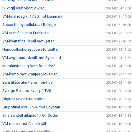
2021-02-05 14:31
[Viktigt] Klubbkort vt-2021
2021-02-04 12:00
VM-final idag kl 17.30 mot Danmark
2021-01-31 10:00
Succé för ny bollskola i Bälinge
2021-01-31 08:00
VM-semifinal mot Frankrike
2021-01-29 16:02
VM-kvartsfinal ikväll mot Qatar
2021-01-27 07:59
Handbollsskolesuccén fortsätter
2021-01-25 15:12
VM-avgörande ikväll mot Ryssland
2021-01-24 15:37
Inomhusträning även för äldre?
2021-01-24 15:00
VM-kamp mot Vranjes Slovenien
2021-01-22 15:33
Barn tillåts åter träna inomhus!
2021-01-22 14:00
Sverige-Belarus ikväll på TV6
2021-01-20 12:00
Digitala utvecklingsmöten
2021-01-20 11:36
Gruppfinal ikväll i VM mot Egypten
2021-01-18 12:00
Tina Sandell utlånad till GT Söder
2021-01-18 11:43
VM-match mot Chile ikväll
2021-01-16 13:00
Steg 3 i Ungdoms-SM ställs in