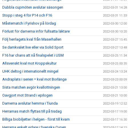
Dubbla cupmöten avslutar säsongen
2022-03-31 14:28
Stopp i steg 4 för P14 och F16
2022-03-31 11:33
Måstematch i Fyrishov på lördag
2022-03-30 12:00
Förlust för damerna inför fullsatta läktare
2022-03-30 10:20
Följ herrlagets kval från Maserhallen
2022-03-27 15:45
Se damkvalet live eller via Solid Sport
2022-03-27 13:48
F16 har chans att nå finalspelet i USM
2022-03-25 11:34
Allsvenskt kval mot Kroppskultur
2022-03-25 00:35
UHK deltog i internationellt mingel
2022-03-24 13:24
Andraplats i serien = kval mot Borlänge
2022-03-23 00:09
Sista matchen avgör kvallottningen
2022-03-21 13:00
Oavgjort mot Strand i epilogen
2022-03-21 10:00
Damerna avslutar hemma i Tiunda
2022-03-19 12:52
Herrarnas match flyttas till på tisdag
2022-03-17 19:00
Billiga biobiljetter i helgen - först till kvarn
2022-03-17 16:30
Herrarna enkelt vidare i Svenska Cupen
2022-03-17 14:15