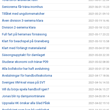
2021-06-01 22:04
Seniorerna får träna inomhus
2021-06-01 15:23
Tillåtet med ungdomsmatcher
2021-05-21 09:10
Även division 3-serierna klara
2021-05-19 16:46
Division 2-serierna klara
2021-05-18 13:22
Full fart på herrarnas försäsong
2021-05-17 23:22
Klart för beachspel på Graneberg
2021-05-10 15:58
Klart med förlängt materialavtal
2021-05-04 07:00
Säsongsupptakt för damlaget
2021-05-03 22:33
Studerar ekonomi och tränar P09
2021-05-02 08:00
Alla bollskolor har haft avslutning
2021-05-01 07:34
Avslutningar för handbollsskolorna
2021-04-17 18:06
Sveriges VM-kval visas på SVT
2021-04-16 14:55
Vill du börja spela handboll igen?
2021-04-06 15:27
Jonas blir ny damjuniortränare
2021-04-05 09:14
Uppsala HK önskar alla Glad Påsk
2021-04-02 19:10
Aprilskämt som kan bli verklighet