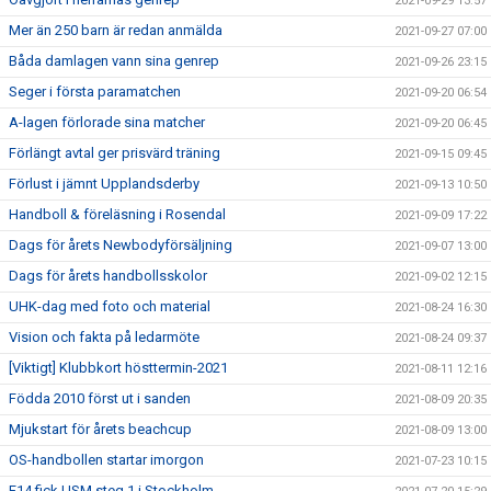
2021-09-29 13:57
Mer än 250 barn är redan anmälda
2021-09-27 07:00
Båda damlagen vann sina genrep
2021-09-26 23:15
Seger i första paramatchen
2021-09-20 06:54
A-lagen förlorade sina matcher
2021-09-20 06:45
Förlängt avtal ger prisvärd träning
2021-09-15 09:45
Förlust i jämnt Upplandsderby
2021-09-13 10:50
Handboll & föreläsning i Rosendal
2021-09-09 17:22
Dags för årets Newbodyförsäljning
2021-09-07 13:00
Dags för årets handbollsskolor
2021-09-02 12:15
UHK-dag med foto och material
2021-08-24 16:30
Vision och fakta på ledarmöte
2021-08-24 09:37
[Viktigt] Klubbkort hösttermin-2021
2021-08-11 12:16
Födda 2010 först ut i sanden
2021-08-09 20:35
Mjukstart för årets beachcup
2021-08-09 13:00
OS-handbollen startar imorgon
2021-07-23 10:15
F14 fick USM steg 1 i Stockholm