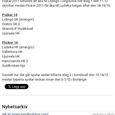
Pojkar 2011 lottades att åka till Lidingö i Ungdoms-SM steg 1 den 11-12
oktober medan Flickor 2011 får åka till Ludvika helgen efter den 18-19/10:
Pojkar 14
Lidingö SK (arrangör)
Örebro SK 2
Strands IF Hudiksvall
Uppsala HK
Flickor 14
Ludvika HF (arrangör)
Vallentuna HK
Uppsala HK
Härnösands HK 2
Guldkroken Hjo
Oavsett hur det går spelar sedan killarna steg 2 i Sundsvall den 13-14/12
medan tjejerna spelar veckan innan den 6-7/12 i Borlänge.
Nyhetsarkiv
Vill du spela handboll hos oss?
2026-07-11 08:02