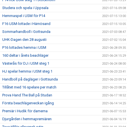
2021-07-20 15:29
Studera och spela i Uppsala
2021-07-16 09:08
Hemmaspel i USM för P14
2021-07-15 13:00
F16 USM-lottade i Härnösand
2021-07-15 10:05
Sommarhandboll i Gottsunda
2021-07-03 08:47
UHK-Dagen den 28 augusti
2021-07-02 15:04
P16 lottades hemma i USM
2021-06-28 09:35
160 deltar i årets beachläger
2021-06-24 15:29
Västerås för DJ i USM steg 1
2021-06-24 08:00
HJ spelar hemma i USM steg 1
2021-06-23 23:41
Handboll på dagläger i Gottsunda
2021-06-23 09:14
Tillåtet med 16 spelare per match
2021-06-23 08:25
Prova Hand The Ball på Studan
2021-06-17 18:52
Första beachlägerveckan igång
2021-06-14 14:25
Premiär i Hudik för damerna
2021-06-07 15:53
Djurgården i hemmapremiären
2021-06-04 16:19
Tova tillför allsvensk rutin