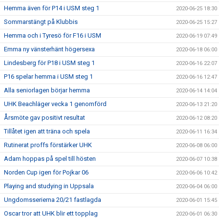
Hemma även för P14 i USM steg 1
2020-06-25 18:30
Sommarstängt på Klubbis
2020-06-25 15:27
Hemma och i Tyresö för F16 i USM
2020-06-19 07:49
Emma ny vänsterhänt högersexa
2020-06-18 06:00
Lindesberg för P18 i USM steg 1
2020-06-16 22:07
P16 spelar hemma i USM steg 1
2020-06-16 12:47
Alla seniorlagen börjar hemma
2020-06-14 14:04
UHK Beachläger vecka 1 genomförd
2020-06-13 21:20
Årsmöte gav positivt resultat
2020-06-12 08:20
Tillåtet igen att träna och spela
2020-06-11 16:34
Rutinerat proffs förstärker UHK
2020-06-08 06:00
Adam hoppas på spel till hösten
2020-06-07 10:38
Norden Cup igen för Pojkar 06
2020-06-06 10:42
Playing and studying in Uppsala
2020-06-04 06:00
Ungdomsserierna 20/21 fastlagda
2020-06-01 15:45
Oscar tror att UHK blir ett topplag
2020-06-01 06:30