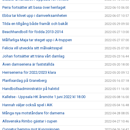
Perra fortsätter att basa över herrlaget
2022-06-10 06:00
Ebba tar klivet upp i damverksamheten
2022-06-07 10:57
Tilda en tillgång både framåt och bakåt
2022-05-29 09:50
Beachhandboll för födda 2013-2014
2022-05-27 13:00
Målfarliga Maja tar steget upp i A-truppen
2022-05-27 07:00
Felicia vill utveckla sitt målvaktsspel
2022-05-25 07:00
Johan fortsätter att träna vårt damlag
2022-05-23 16:44
Även damseriena är fastställda
2022-05-20 18:00
Herrserierna för 2022/2023 klara
2022-05-20 09:12
Planfixardag på Graneberg
2022-05-16 07:18
Handbollsadministratör på halvtid
2022-05-11 16:00
Kallelse - Uppsala HK årsmöte 1 juni 2022 kl 18.00
2022-05-08 16:00
Hannah väljer också spel i AIK
2022-05-04 16:48
Många nya motståndare för damerna
2022-04-28 08:05
Allsvenska Rimbo gästar i cupen
2022-04-27 10:46
Cupretur hemma mot Kungsängen
2022-04-26 14:42