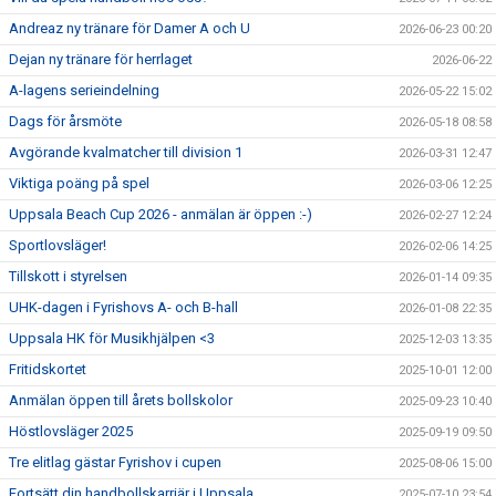
Andreaz ny tränare för Damer A och U
2026-06-23 00:20
Dejan ny tränare för herrlaget
2026-06-22
A-lagens serieindelning
2026-05-22 15:02
Dags för årsmöte
2026-05-18 08:58
Avgörande kvalmatcher till division 1
2026-03-31 12:47
Viktiga poäng på spel
2026-03-06 12:25
Uppsala Beach Cup 2026 - anmälan är öppen :-)
2026-02-27 12:24
Sportlovsläger!
2026-02-06 14:25
Tillskott i styrelsen
2026-01-14 09:35
UHK-dagen i Fyrishovs A- och B-hall
2026-01-08 22:35
Uppsala HK för Musikhjälpen <3
2025-12-03 13:35
Fritidskortet
2025-10-01 12:00
Anmälan öppen till årets bollskolor
2025-09-23 10:40
Höstlovsläger 2025
2025-09-19 09:50
Tre elitlag gästar Fyrishov i cupen
2025-08-06 15:00
Fortsätt din handbollskarriär i Uppsala
2025-07-10 23:54