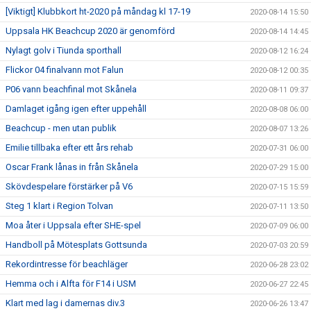
[Viktigt] Klubbkort ht-2020 på måndag kl 17-19
2020-08-14 15:50
Uppsala HK Beachcup 2020 är genomförd
2020-08-14 14:45
Nylagt golv i Tiunda sporthall
2020-08-12 16:24
Flickor 04 finalvann mot Falun
2020-08-12 00:35
P06 vann beachfinal mot Skånela
2020-08-11 09:37
Damlaget igång igen efter uppehåll
2020-08-08 06:00
Beachcup - men utan publik
2020-08-07 13:26
Emilie tillbaka efter ett års rehab
2020-07-31 06:00
Oscar Frank lånas in från Skånela
2020-07-29 15:00
Skövdespelare förstärker på V6
2020-07-15 15:59
Steg 1 klart i Region Tolvan
2020-07-11 13:50
Moa åter i Uppsala efter SHE-spel
2020-07-09 06:00
Handboll på Mötesplats Gottsunda
2020-07-03 20:59
Rekordintresse för beachläger
2020-06-28 23:02
Hemma och i Alfta för F14 i USM
2020-06-27 22:45
Klart med lag i damernas div.3
2020-06-26 13:47