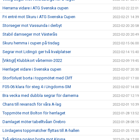
Herrarna vidare i ATG Svenska cupen
2022-02-22 22:01
Fri entré mot Skuru i ATG Svenska Cupen
2022-02-21 14:39
Storseger mot Vassunda i derbyt
2022-02-20 20:58
Stabil damseger mot Västerås
2022-02-20 20:49
Skuru hemma i cupen på tisdag
2022-02-15 06:00
Segrar mot Lidingö ger två kvalplatser
2022-02-14 15:40
[Viktigt] Klubbkort vårtermin-2022
2022-02-09 19:45
Herrlaget vidare i Svenska cupen
2022-02-07 20:30
Storförlust borta i toppmötet med Cliff
2022-02-07 17:00
F05-06 klara för steg 4 i Ungdoms-SM
2022-02-07 14:00
Bra vecka med dubbla segrar för damerna
2022-02-07 12:19
Chans till revansch för våra A-lag
2022-02-01 10:39
Toppmöte mot Bolton för herrlaget
2022-01-28 13:52
Damlaget möter tabelltvåan Örebro
2022-01-28 08:15
Lördagens toppmatcher flyttas till A-hallen
2022-01-25 19:30
Två viktiga poäng borta mot Kiruna
2022-01-24 17:00