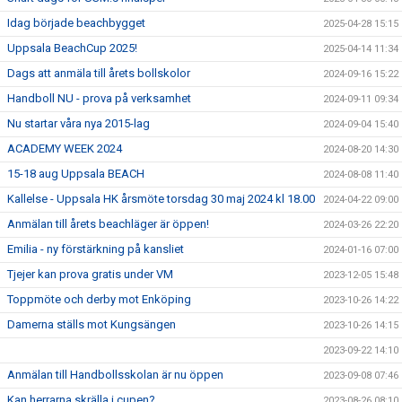
Idag började beachbygget
2025-04-28 15:15
Uppsala BeachCup 2025!
2025-04-14 11:34
Dags att anmäla till årets bollskolor
2024-09-16 15:22
Handboll NU - prova på verksamhet
2024-09-11 09:34
Nu startar våra nya 2015-lag
2024-09-04 15:40
ACADEMY WEEK 2024
2024-08-20 14:30
15-18 aug Uppsala BEACH
2024-08-08 11:40
Kallelse - Uppsala HK årsmöte torsdag 30 maj 2024 kl 18.00
2024-04-22 09:00
Anmälan till årets beachläger är öppen!
2024-03-26 22:20
Emilia - ny förstärkning på kansliet
2024-01-16 07:00
Tjejer kan prova gratis under VM
2023-12-05 15:48
Toppmöte och derby mot Enköping
2023-10-26 14:22
Damerna ställs mot Kungsängen
2023-10-26 14:15
2023-09-22 14:10
Anmälan till Handbollsskolan är nu öppen
2023-09-08 07:46
Kan herrarna skrälla i cupen?
2023-08-26 08:10