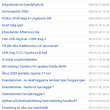
Erbjudande om bandyfrukost
2020-02-11 08:40
Sommarjobb 2020
2020-02-07 16:25
Flickor 05 till steg 4 i Ungdoms-SM
2020-02-03 15:23
Snart helg igen...
2020-01-20 21:30
Erbjudande: Afternoon tea
2020-01-20 21:24
Fem UHK-lag kvar i USM steg 3
2019-12-27 17:00
Till alla våra medlemmar och sponsorer!
2019-12-09 15:15
UHK-Dag 7/12 i Fyrishovs A-hall
2019-12-01 22:33
Vi söker ungdomsledare
2019-11-18 23:00
NIU träning i Fyrishov för spelare födda 04/05
2019-11-15 09:32
Åhus 2020 anmälan öppnar 27 nov
2019-11-12 16:23
Svandammen - nu skall taggarna (endast nya) fungera igen
2019-11-12 14:55
Svandammen - hämta ut nya taggar !!
2019-11-05 22:24
Svandammen har bytt taggar !!
2019-11-01 22:16
Nyfiken på idrottsutbildning med inriktning handboll?
2019-10-30 22:32
Försening av våra nya matchställ
2019-10-23 16:00