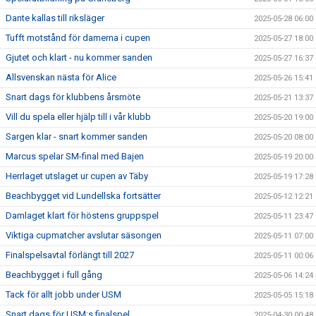
Dante kallas till riksläger
2025-05-28 06:00
Tufft motstånd för damerna i cupen
2025-05-27 18:00
Gjutet och klart - nu kommer sanden
2025-05-27 16:37
Allsvenskan nästa för Alice
2025-05-26 15:41
Snart dags för klubbens årsmöte
2025-05-21 13:37
Vill du spela eller hjälp till i vår klubb
2025-05-20 19:00
Sargen klar - snart kommer sanden
2025-05-20 08:00
Marcus spelar SM-final med Bajen
2025-05-19 20:00
Herrlaget utslaget ur cupen av Täby
2025-05-19 17:28
Beachbygget vid Lundellska fortsätter
2025-05-12 12:21
Damlaget klart för höstens gruppspel
2025-05-11 23:47
Viktiga cupmatcher avslutar säsongen
2025-05-11 07:00
Finalspelsavtal förlängt till 2027
2025-05-11 00:06
Beachbygget i full gång
2025-05-06 14:24
Tack för allt jobb under USM
2025-05-05 15:18
Snart dags för USM:s finalspel
2025-04-30 00:48