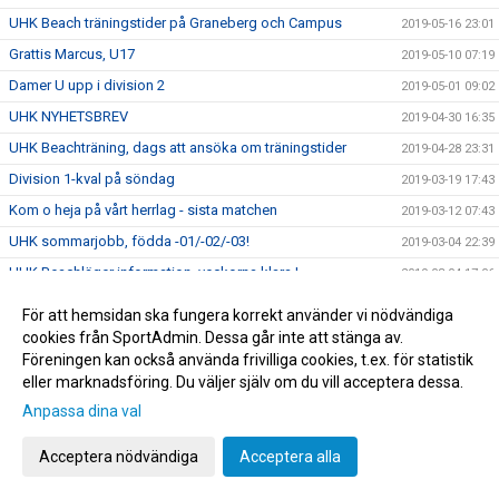
UHK Beach träningstider på Graneberg och Campus
2019-05-16 23:01
Grattis Marcus, U17
2019-05-10 07:19
Damer U upp i division 2
2019-05-01 09:02
UHK NYHETSBREV
2019-04-30 16:35
UHK Beachträning, dags att ansöka om träningstider
2019-04-28 23:31
Division 1-kval på söndag
2019-03-19 17:43
Kom o heja på vårt herrlag - sista matchen
2019-03-12 07:43
UHK sommarjobb, födda -01/-02/-03!
2019-03-04 22:39
UHK Beachläger information, veckorna klara !
2019-03-04 17:06
Turbo - sponsor erbjudande
2019-02-28 08:02
För att hemsidan ska fungera korrekt använder vi nödvändiga
Karro vann "Årets ungdomstränare 2019"
cookies från SportAdmin. Dessa går inte att stänga av.
2019-02-14 23:24
Föreningen kan också använda frivilliga cookies, t.ex. för statistik
Arbetsgrupp för säkerställa nästa säsongs senior- och
2019-02-13 22:00
eller marknadsföring. Du väljer själv om du vill acceptera dessa.
juniorverksamhet har startat
Anpassa dina val
Kansliet öppet på tisdagar
2019-02-06 06:22
Ny ordförande och styrelse för Uppsala HK
2019-01-17 19:30
Acceptera nödvändiga
Acceptera alla
Kom o heja på vårt herr lag
2019-01-17 19:10