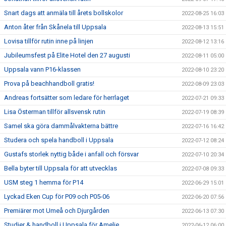
Snart dags att anmäla till årets bollskolor
2022-08-25 16:03
Anton åter från Skånela till Uppsala
2022-08-13 15:51
Lovisa tillför rutin inne på linjen
2022-08-12 13:16
Jubileumsfest på Elite Hotel den 27 augusti
2022-08-11 05:00
Uppsala vann P16-klassen
2022-08-10 23:20
Prova på beachhandboll gratis!
2022-08-09 23:03
Andreas fortsätter som ledare för herrlaget
2022-07-21 09:33
Lisa Österman tillför allsvensk rutin
2022-07-19 08:39
Samel ska göra dammålvakterna bättre
2022-07-16 16:42
Studera och spela handboll i Uppsala
2022-07-12 08:24
Gustafs storlek nyttig både i anfall och försvar
2022-07-10 20:34
Bella byter till Uppsala för att utvecklas
2022-07-08 09:33
USM steg 1 hemma för P14
2022-06-29 15:01
Lyckad Eken Cup för P09 och P05-06
2022-06-20 07:56
Premiärer mot Umeå och Djurgården
2022-06-13 07:30
Studier & handboll i Uppsala för Amelie
2022-06-12 06:00