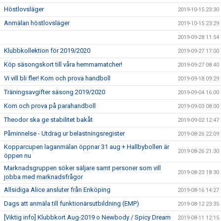
Höstlovsläger
2019-10-15 23:30
Anmälan höstlovsläger
2019-10-15 23:29
2019-09-28 11:54
Klubbkollektion för 2019/2020
2019-09-27 17:00
Köp säsongskort till våra hemmamatcher!
2019-09-27 08:40
Vi vill bli fler! Kom och prova handboll
2019-09-18 09:29
Träningsavgifter säsong 2019/2020
2019-09-04 16:00
Kom och prova på parahandboll
2019-09-03 08:00
Theodor ska ge stabilitet bakåt
2019-09-02 12:47
Påminnelse - Utdrag ur belastningsregister
2019-08-26 22:09
Kopparcupen laganmälan öppnar 31 aug + Hallbybollen är
2019-08-26 21:30
öppen nu
Marknadsgruppen söker säljare samt personer som vill
2019-08-23 18:30
jobba med marknadsfrågor
Allsidiga Alice ansluter från Enköping
2019-08-16 14:27
Dags att anmäla till funktionärsutbildning (EMP)
2019-08-12 23:35
[Viktig info] Klubbkort Aug-2019 o Newbody / Spicy Dream
2019-08-11 12:15