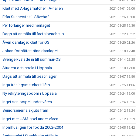
2021-04-02 10:45
Klart med A-lagsmatcher i A-hallen
2021-04-01 09:00
Från Sunnersta till Sävehof
2021-03-26 19:00
Per förlänger med herrlaget
2021-03-25 12:30
Dags att anmäla till årets beachcup
2021-03-22 15:22
Även damlaget klart för OS
2021-03-20 21:26
Johan fortsätter träna damlaget
2021-03-18 12:48
Sverige kvalade in till sommar-OS
2021-03-14 23:25
Studera och spela i Uppsala
2021-03-10 17:00
Dags att anmäla till beachläger
2021-03-07 19:50
Inga träningsmatcher tillåts
2021-02-25 11:06
Ny rekryteringsboom i Uppsala
2021-02-24 19:00
Inget seniorspel under våren
2021-02-24 16:26
Seniorserierna skjuts fram
2021-02-12 13:24
Inget mer USM-spel under våren
2021-02-12 13:19
Inomhus igen för födda 2002-2004
2021-02-05 15:42
Seriespelet i Stockholm ställs in