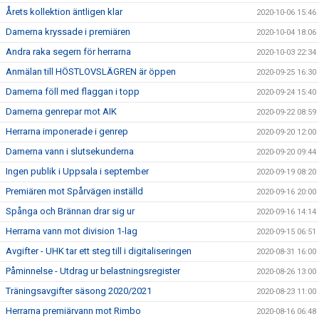
Årets kollektion äntligen klar
2020-10-06 15:46
Damerna kryssade i premiären
2020-10-04 18:06
Andra raka segern för herrarna
2020-10-03 22:34
Anmälan till HÖSTLOVSLÄGREN är öppen
2020-09-25 16:30
Damerna föll med flaggan i topp
2020-09-24 15:40
Damerna genrepar mot AIK
2020-09-22 08:59
Herrarna imponerade i genrep
2020-09-20 12:00
Damerna vann i slutsekunderna
2020-09-20 09:44
Ingen publik i Uppsala i september
2020-09-19 08:20
Premiären mot Spårvägen inställd
2020-09-16 20:00
Spånga och Brännan drar sig ur
2020-09-16 14:14
Herrarna vann mot division 1-lag
2020-09-15 06:51
Avgifter - UHK tar ett steg till i digitaliseringen
2020-08-31 16:00
Påminnelse - Utdrag ur belastningsregister
2020-08-26 13:00
Träningsavgifter säsong 2020/2021
2020-08-23 11:00
Herrarna premiärvann mot Rimbo
2020-08-16 06:48