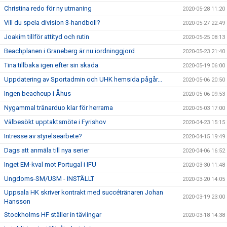
Christina redo för ny utmaning
2020-05-28 11:20
Vill du spela division 3-handboll?
2020-05-27 22:49
Joakim tillför attityd och rutin
2020-05-25 08:13
Beachplanen i Graneberg är nu iordninggjord
2020-05-23 21:40
Tina tillbaka igen efter sin skada
2020-05-19 06:00
Uppdatering av Sportadmin och UHK hemsida pågår...
2020-05-06 20:50
Ingen beachcup i Åhus
2020-05-06 09:53
Nygammal tränarduo klar för herrarna
2020-05-03 17:00
Välbesökt upptaktsmöte i Fyrishov
2020-04-23 15:15
Intresse av styrelsearbete?
2020-04-15 19:49
Dags att anmäla till nya serier
2020-04-06 16:52
Inget EM-kval mot Portugal i IFU
2020-03-30 11:48
Ungdoms-SM/USM - INSTÄLLT
2020-03-20 14:05
Uppsala HK skriver kontrakt med succétränaren Johan
2020-03-19 23:00
Hansson
Stockholms HF ställer in tävlingar
2020-03-18 14:38