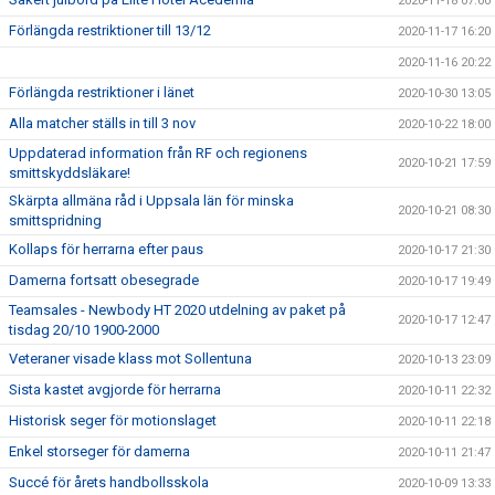
2020-11-18 07:00
Förlängda restriktioner till 13/12
2020-11-17 16:20
2020-11-16 20:22
Förlängda restriktioner i länet
2020-10-30 13:05
Alla matcher ställs in till 3 nov
2020-10-22 18:00
Uppdaterad information från RF och regionens
2020-10-21 17:59
smittskyddsläkare!
Skärpta allmäna råd i Uppsala län för minska
2020-10-21 08:30
smittspridning
Kollaps för herrarna efter paus
2020-10-17 21:30
Damerna fortsatt obesegrade
2020-10-17 19:49
Teamsales - Newbody HT 2020 utdelning av paket på
2020-10-17 12:47
tisdag 20/10 1900-2000
Veteraner visade klass mot Sollentuna
2020-10-13 23:09
Sista kastet avgjorde för herrarna
2020-10-11 22:32
Historisk seger för motionslaget
2020-10-11 22:18
Enkel storseger för damerna
2020-10-11 21:47
Succé för årets handbollsskola
2020-10-09 13:33