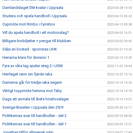
Damlandslaget EM-kvalar i Uppsala
2023-04-28 14:54
Studera och spela handboll i Uppsala
2023-04-15 05:42
Cupmöte mot Rimbo i Fyrishov
2023-04-13 09:38
Vill du spela handboll i ett motionslag?
2023-04-05 16:01
Billigare biobiljetter + pengar till klubben
2023-03-02 09:45
Säljs en bostad - sponsras UHK
2023-02-27 10:25
Herrarna klara för division 1
2023-02-19 10:39
Fyra av våra lag spelar steg 2 i USM
2022-11-02 18:44
Herrlaget vann sin fjärde raka
2022-10-25 15:16
Damerna går för tredje raka segern
2022-10-14 14:25
Viktigt toppmöte hemma mot Täby
2022-10-14 14:18
Dags att anmäla till årets höstlovsläger
2022-10-14 13:07
Sverige-Brasilen i Uppsala den 29/9
2022-09-20 16:17
Politikernas svar till handbollen - del 2
2022-09-10 08:00
Politikernas svar till handbollen - del 1
2022-09-09 15:51
Jonathan tillför allsvensk rutin
2022-09-07 17:45