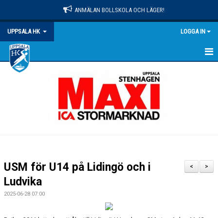
ANMÄLAN BOLLSKOLA OCH LÄGER!
UPPSALA HK
LOGGA IN
HEM
NYHETER
OM KLUBBEN
MATCHER
KALENDER
USM för U14 på Lidingö och i
<
>
KONTAKT
Ludvika
2025-06-28 07:00
DOKUMENT
PRAKTISK INFO