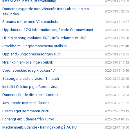
Irstablixten inställt, återbetalning
2020-03-17 19:03
Damerna avgjorde mot Västerås Irsta i absolut sista
2020-03-15 23:35
sekunden
Streama mötet med VästeråsIrsta
2020-03-15 10:57
Uppdaterad 17/3 information angående Coronaviruset
2020-03-13 22:25
UHK:s säsong avslutas 13/3 | Info ledarmötet 15/3
2020-03-12 23:00
Stockholm - ungdomsserierna ställs in!
2020-03-12 21:48
Uppland - ungdomssäsongen slut!
2020-03-12 18:35
Nya riktlinjer - bl a ingen publik
2020-03-12 17:42
Coronabesked idag klockan 17
2020-03-12 10:50
Säsongens sista division 1-match
2020-03-09 20:00
Inställt i Celsius p g a Coronavirus
2020-03-09 13:58
Damerna firade division 1-kontrakt
2020-03-05 12:33
Avslutande matcher i Tiunda
2020-03-02 11:32
Beachläger sommaren 2020
2020-02-28 23:19
Förlängt erbjudande från Turbo
2020-02-24 05:25
Medlemserbjudande - träningskort på ACTIC
2020-02-14 18:00