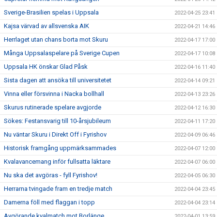
Sverige-Brasilien spelas i Uppsala
2022-04-25 23:41
Kajsa värvad av allsvenska AIK
2022-04-21 14:46
Herrlaget utan chans borta mot Skuru
2022-04-17 17:00
Många Uppsalaspelare på Sverige Cupen
2022-04-17 10:08
Uppsala HK önskar Glad Påsk
2022-04-16 11:40
Sista dagen att ansöka till universitetet
2022-04-14 09:21
Vinna eller försvinna i Nacka bollhall
2022-04-13 23:26
Skurus rutinerade spelare avgjorde
2022-04-12 16:30
Sökes: Festansvarig till 10-årsjubileum
2022-04-11 17:20
Nu väntar Skuru i Direkt Off i Fyrishov
2022-04-09 06:46
Historisk framgång uppmärksammades
2022-04-07 12:00
Kvalavancemang inför fullsatta läktare
2022-04-07 06:00
Nu ska det avgöras - fyll Fyrishov!
2022-04-05 06:30
Herrarna tvingade fram en tredje match
2022-04-04 23:45
Damerna föll med flaggan i topp
2022-04-04 23:14
Avgörande kvalmatch mot Borlänge
2022-04-01 13:59