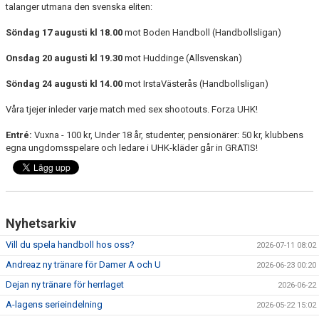
talanger utmana den svenska eliten:
Söndag 17 augusti kl 18.00
mot Boden Handboll (Handbollsligan)
Onsdag 20 augusti kl 19.30
mot Huddinge (Allsvenskan)
Söndag 24 augusti kl 14.00
mot IrstaVästerås (Handbollsligan)
Våra tjejer inleder varje match med sex shootouts. Forza UHK!
Entré:
Vuxna - 100 kr, Under 18 år, studenter, pensionärer: 50 kr, klubbens
egna ungdomsspelare och ledare i UHK-kläder går in GRATIS!
Nyhetsarkiv
Vill du spela handboll hos oss?
2026-07-11 08:02
Andreaz ny tränare för Damer A och U
2026-06-23 00:20
Dejan ny tränare för herrlaget
2026-06-22
A-lagens serieindelning
2026-05-22 15:02