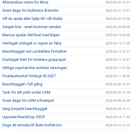
Allsvenskan nästa för Alice
2025-05-26 15:41
Snart dags för klubbens årsmöte
2025-05-21 13:37
Vill du spela eller hjälp till i vår klubb
2025-05-20 19:00
Sargen klar - snart kommer sanden
2025-05-20 08:00
Marcus spelar SM-final med Bajen
2025-05-19 20:00
Herrlaget utslaget ur cupen av Täby
2025-05-19 17:28
Beachbygget vid Lundellska fortsätter
2025-05-12 12:21
Damlaget klart för höstens gruppspel
2025-05-11 23:47
Viktiga cupmatcher avslutar säsongen
2025-05-11 07:00
Finalspelsavtal förlängt till 2027
2025-05-11 00:06
Beachbygget i full gång
2025-05-06 14:24
Tack för allt jobb under USM
2025-05-05 15:18
Snart dags för USM:s finalspel
2025-04-30 00:48
Idag började beachbygget
2025-04-28 15:15
Uppsala BeachCup 2025!
2025-04-14 11:34
Dags att anmäla till årets bollskolor
2024-09-16 15:22