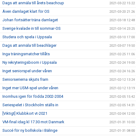
Dags att anmäla till årets beachcup
2021-03-22 15:22
Även damlaget klart för OS
2021-03-20 21:26
Johan fortsätter träna damlaget
2021-03-18 12:48
Sverige kvalade in till sommar-OS
2021-03-14 23:25
Studera och spela i Uppsala
2021-03-10 17:00
Dags att anmäla till beachläger
2021-03-07 19:50
Inga träningsmatcher tillåts
2021-02-25 11:06
Ny rekryteringsboom i Uppsala
2021-02-24 19:00
Inget seniorspel under våren
2021-02-24 16:26
Seniorserierna skjuts fram
2021-02-12 13:24
Inget mer USM-spel under våren
2021-02-12 13:19
Inomhus igen för födda 2002-2004
2021-02-05 15:42
Seriespelet i Stockholm ställs in
2021-02-05 14:31
[Viktigt] Klubbkort vt-2021
2021-02-04 12:00
VM-final idag kl 17.30 mot Danmark
2021-01-31 10:00
Succé för ny bollskola i Bälinge
2021-01-31 08:00