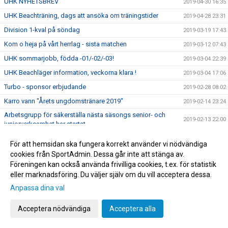
UHK NYHETSBREV
2019-04-30 16:35
UHK Beachträning, dags att ansöka om träningstider
2019-04-28 23:31
Division 1-kval på söndag
2019-03-19 17:43
Kom o heja på vårt herrlag - sista matchen
2019-03-12 07:43
UHK sommarjobb, födda -01/-02/-03!
2019-03-04 22:39
UHK Beachläger information, veckorna klara !
2019-03-04 17:06
Turbo - sponsor erbjudande
2019-02-28 08:02
Karro vann "Årets ungdomstränare 2019"
2019-02-14 23:24
Arbetsgrupp för säkerställa nästa säsongs senior- och
2019-02-13 22:00
juniorverksamhet har startat
Kansliet öppet på tisdagar
2019-02-06 06:22
För att hemsidan ska fungera korrekt använder vi nödvändiga
Ny ordförande och styrelse för Uppsala HK
2019-01-17 19:30
cookies från SportAdmin. Dessa går inte att stänga av.
Föreningen kan också använda frivilliga cookies, t.ex. för statistik
Kom o heja på vårt herr lag
2019-01-17 19:10
eller marknadsföring. Du väljer själv om du vill acceptera dessa.
Kallelse till extrainsatt årsmöte 16 januari 2019
2018-12-22 15:10
Anpassa dina val
Matchställ, kolla att ni har rätt sponsortryck
2018-12-17 16:58
Intersport - erbjudande 3 för 2 kläder & skor
Acceptera nödvändiga
Acceptera alla
2018-12-05 21:51
Åhus beach - anmälan är nu öppen
2018-12-01 08:00