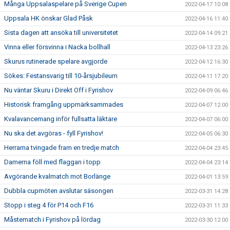
Många Uppsalaspelare på Sverige Cupen
2022-04-17 10:08
Uppsala HK önskar Glad Påsk
2022-04-16 11:40
Sista dagen att ansöka till universitetet
2022-04-14 09:21
Vinna eller försvinna i Nacka bollhall
2022-04-13 23:26
Skurus rutinerade spelare avgjorde
2022-04-12 16:30
Sökes: Festansvarig till 10-årsjubileum
2022-04-11 17:20
Nu väntar Skuru i Direkt Off i Fyrishov
2022-04-09 06:46
Historisk framgång uppmärksammades
2022-04-07 12:00
Kvalavancemang inför fullsatta läktare
2022-04-07 06:00
Nu ska det avgöras - fyll Fyrishov!
2022-04-05 06:30
Herrarna tvingade fram en tredje match
2022-04-04 23:45
Damerna föll med flaggan i topp
2022-04-04 23:14
Avgörande kvalmatch mot Borlänge
2022-04-01 13:59
Dubbla cupmöten avslutar säsongen
2022-03-31 14:28
Stopp i steg 4 för P14 och F16
2022-03-31 11:33
Måstematch i Fyrishov på lördag
2022-03-30 12:00