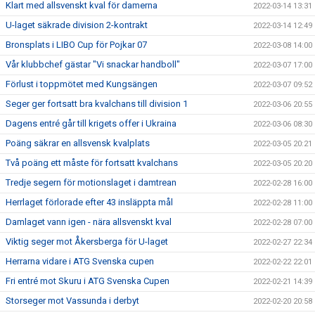
Klart med allsvenskt kval för damerna
2022-03-14 13:31
U-laget säkrade division 2-kontrakt
2022-03-14 12:49
Bronsplats i LIBO Cup för Pojkar 07
2022-03-08 14:00
Vår klubbchef gästar "Vi snackar handboll"
2022-03-07 17:00
Förlust i toppmötet med Kungsängen
2022-03-07 09:52
Seger ger fortsatt bra kvalchans till division 1
2022-03-06 20:55
Dagens entré går till krigets offer i Ukraina
2022-03-06 08:30
Poäng säkrar en allsvensk kvalplats
2022-03-05 20:21
Två poäng ett måste för fortsatt kvalchans
2022-03-05 20:20
Tredje segern för motionslaget i damtrean
2022-02-28 16:00
Herrlaget förlorade efter 43 insläppta mål
2022-02-28 11:00
Damlaget vann igen - nära allsvenskt kval
2022-02-28 07:00
Viktig seger mot Åkersberga för U-laget
2022-02-27 22:34
Herrarna vidare i ATG Svenska cupen
2022-02-22 22:01
Fri entré mot Skuru i ATG Svenska Cupen
2022-02-21 14:39
Storseger mot Vassunda i derbyt
2022-02-20 20:58