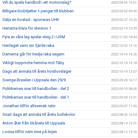
Vill du spela handboll i ett motionslag?
2023-04-05 16:01
Billigare biobiljetter + pengar till klubben
2023-03-02 09:45
Säljs en bostad - sponsras UHK
2023-02-27 10:25
Herrarna klara för division 1
2023-02-19 10:39
Fyra av våra lag spelar steg 2 i USM
2022-11-02 18:44
Herrlaget vann sin fjärde raka
2022-10-25 15:16
Damerna går för tredje raka segern
2022-10-14 14:25
Viktigt toppmöte hemma mot Täby
2022-10-14 14:18
Dags att anmäla till årets höstlovsläger
2022-10-14 13:07
Sverige-Brasilen i Uppsala den 29/9
2022-09-20 16:17
Politikernas svar till handbollen - del 2
2022-09-10 08:00
Politikernas svar till handbollen - del 1
2022-09-09 15:51
Jonathan tillför allsvensk rutin
2022-09-07 17:45
Snart dags att anmäla till årets bollskolor
2022-08-25 16:03
Anton åter från Skånela till Uppsala
2022-08-13 15:51
Lovisa tillför rutin inne på linjen
2022-08-12 13:16