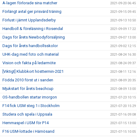
A-lagen förlorade sina matcher
2021-09-20 06:45
Förlängt avtal ger prisvärd träning
2021-09-15 09:45
Förlust i jämnt Upplandsderby
2021-09-13 10:50
Handboll & föreläsning i Rosendal
2021-09-09 17:22
Dags för årets Newbodyförsäljning
2021-09-07 13:00
Dags för årets handbollsskolor
2021-09-02 12:15
UHK-dag med foto och material
2021-08-24 16:30
Vision och fakta på ledarmöte
2021-08-24 09:37
[Viktigt] Klubbkort hösttermin-2021
2021-08-11 12:16
Födda 2010 först ut i sanden
2021-08-09 20:35
Mjukstart för årets beachcup
2021-08-09 13:00
OS-handbollen startar imorgon
2021-07-23 10:15
F14 fick USM steg 1 i Stockholm
2021-07-20 15:29
Studera och spela i Uppsala
2021-07-16 09:08
Hemmaspel i USM för P14
2021-07-15 13:00
F16 USM-lottade i Härnösand
2021-07-15 10:05