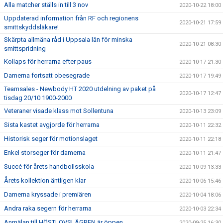
Alla matcher ställs in till 3 nov
2020-10-22 18:00
Uppdaterad information från RF och regionens
2020-10-21 17:59
smittskyddsläkare!
Skärpta allmäna råd i Uppsala län för minska
2020-10-21 08:30
smittspridning
Kollaps för herrarna efter paus
2020-10-17 21:30
Damerna fortsatt obesegrade
2020-10-17 19:49
Teamsales - Newbody HT 2020 utdelning av paket på
2020-10-17 12:47
tisdag 20/10 1900-2000
Veteraner visade klass mot Sollentuna
2020-10-13 23:09
Sista kastet avgjorde för herrarna
2020-10-11 22:32
Historisk seger för motionslaget
2020-10-11 22:18
Enkel storseger för damerna
2020-10-11 21:47
Succé för årets handbollsskola
2020-10-09 13:33
Årets kollektion äntligen klar
2020-10-06 15:46
Damerna kryssade i premiären
2020-10-04 18:06
Andra raka segern för herrarna
2020-10-03 22:34
Anmälan till HÖSTLOVSLÄGREN är öppen
2020-09-25 16:30