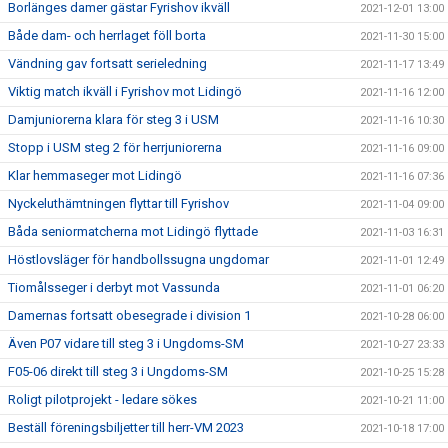
Borlänges damer gästar Fyrishov ikväll
2021-12-01 13:00
Både dam- och herrlaget föll borta
2021-11-30 15:00
Vändning gav fortsatt serieledning
2021-11-17 13:49
Viktig match ikväll i Fyrishov mot Lidingö
2021-11-16 12:00
Damjuniorerna klara för steg 3 i USM
2021-11-16 10:30
Stopp i USM steg 2 för herrjuniorerna
2021-11-16 09:00
Klar hemmaseger mot Lidingö
2021-11-16 07:36
Nyckeluthämtningen flyttar till Fyrishov
2021-11-04 09:00
Båda seniormatcherna mot Lidingö flyttade
2021-11-03 16:31
Höstlovsläger för handbollssugna ungdomar
2021-11-01 12:49
Tiomålsseger i derbyt mot Vassunda
2021-11-01 06:20
Damernas fortsatt obesegrade i division 1
2021-10-28 06:00
Även P07 vidare till steg 3 i Ungdoms-SM
2021-10-27 23:33
F05-06 direkt till steg 3 i Ungdoms-SM
2021-10-25 15:28
Roligt pilotprojekt - ledare sökes
2021-10-21 11:00
Beställ föreningsbiljetter till herr-VM 2023
2021-10-18 17:00