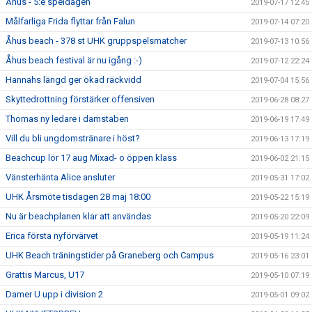
Åhus - 5:e speldagen
2019-07-17 12:45
Målfarliga Frida flyttar från Falun
2019-07-14 07:20
Åhus beach - 378 st UHK gruppspelsmatcher
2019-07-13 10:56
Åhus beach festival är nu igång :-)
2019-07-12 22:24
Hannahs längd ger ökad räckvidd
2019-07-04 15:56
Skyttedrottning förstärker offensiven
2019-06-28 08:27
Thomas ny ledare i damstaben
2019-06-19 17:49
Vill du bli ungdomstränare i höst?
2019-06-13 17:19
Beachcup lör 17 aug Mixad- o öppen klass
2019-06-02 21:15
Vänsterhänta Alice ansluter
2019-05-31 17:02
UHK Årsmöte tisdagen 28 maj 18:00
2019-05-22 15:19
Nu är beachplanen klar att användas
2019-05-20 22:09
Erica första nyförvärvet
2019-05-19 11:24
UHK Beach träningstider på Graneberg och Campus
2019-05-16 23:01
Grattis Marcus, U17
2019-05-10 07:19
Damer U upp i division 2
2019-05-01 09:02