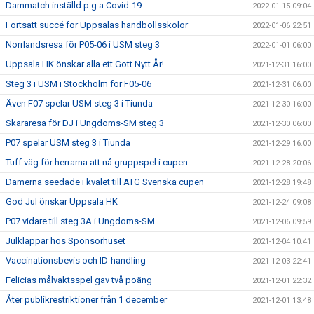
Dammatch inställd p g a Covid-19
2022-01-15 09:04
Fortsatt succé för Uppsalas handbollsskolor
2022-01-06 22:51
Norrlandsresa för P05-06 i USM steg 3
2022-01-01 06:00
Uppsala HK önskar alla ett Gott Nytt År!
2021-12-31 16:00
Steg 3 i USM i Stockholm för F05-06
2021-12-31 06:00
Även F07 spelar USM steg 3 i Tiunda
2021-12-30 16:00
Skararesa för DJ i Ungdoms-SM steg 3
2021-12-30 06:00
P07 spelar USM steg 3 i Tiunda
2021-12-29 16:00
Tuff väg för herrarna att nå gruppspel i cupen
2021-12-28 20:06
Damerna seedade i kvalet till ATG Svenska cupen
2021-12-28 19:48
God Jul önskar Uppsala HK
2021-12-24 09:08
P07 vidare till steg 3A i Ungdoms-SM
2021-12-06 09:59
Julklappar hos Sponsorhuset
2021-12-04 10:41
Vaccinationsbevis och ID-handling
2021-12-03 22:41
Felicias målvaktsspel gav två poäng
2021-12-01 22:32
Åter publikrestriktioner från 1 december
2021-12-01 13:48