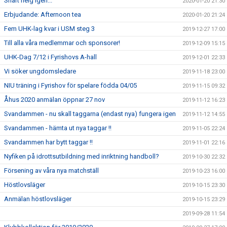
Snart helg igen...
2020-01-20 21:30
Erbjudande: Afternoon tea
2020-01-20 21:24
Fem UHK-lag kvar i USM steg 3
2019-12-27 17:00
Till alla våra medlemmar och sponsorer!
2019-12-09 15:15
UHK-Dag 7/12 i Fyrishovs A-hall
2019-12-01 22:33
Vi söker ungdomsledare
2019-11-18 23:00
NIU träning i Fyrishov för spelare födda 04/05
2019-11-15 09:32
Åhus 2020 anmälan öppnar 27 nov
2019-11-12 16:23
Svandammen - nu skall taggarna (endast nya) fungera igen
2019-11-12 14:55
Svandammen - hämta ut nya taggar !!
2019-11-05 22:24
Svandammen har bytt taggar !!
2019-11-01 22:16
Nyfiken på idrottsutbildning med inriktning handboll?
2019-10-30 22:32
Försening av våra nya matchställ
2019-10-23 16:00
Höstlovsläger
2019-10-15 23:30
Anmälan höstlovsläger
2019-10-15 23:29
2019-09-28 11:54