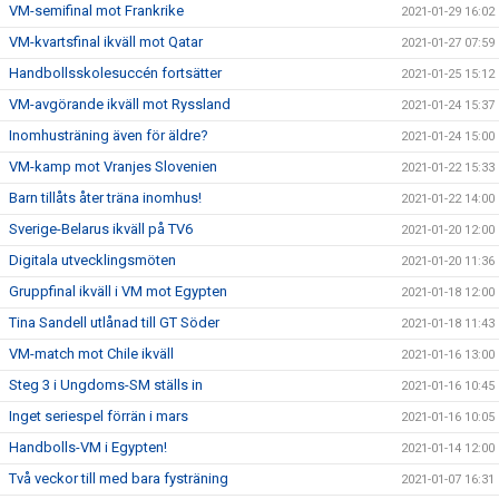
VM-semifinal mot Frankrike
2021-01-29 16:02
VM-kvartsfinal ikväll mot Qatar
2021-01-27 07:59
Handbollsskolesuccén fortsätter
2021-01-25 15:12
VM-avgörande ikväll mot Ryssland
2021-01-24 15:37
Inomhusträning även för äldre?
2021-01-24 15:00
VM-kamp mot Vranjes Slovenien
2021-01-22 15:33
Barn tillåts åter träna inomhus!
2021-01-22 14:00
Sverige-Belarus ikväll på TV6
2021-01-20 12:00
Digitala utvecklingsmöten
2021-01-20 11:36
Gruppfinal ikväll i VM mot Egypten
2021-01-18 12:00
Tina Sandell utlånad till GT Söder
2021-01-18 11:43
VM-match mot Chile ikväll
2021-01-16 13:00
Steg 3 i Ungdoms-SM ställs in
2021-01-16 10:45
Inget seriespel förrän i mars
2021-01-16 10:05
Handbolls-VM i Egypten!
2021-01-14 12:00
Två veckor till med bara fysträning
2021-01-07 16:31