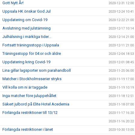
Gott Nytt År!
2020-12-31 12:00
Uppsala HK önskar God Jul
2020-12-24 10:41
Uppdatering om Covid-19
2020-12-22 21:00
Avslutning med julstämning
2020-12-17 10:14
Julhälsning i märkliga tider...
2020-12-14 21:00
Fortsatt träningsstopp i Uppsala
2020-12-11 21:00
Träningsstopp för 04:or och äldre
2020-12-04 18:53
Uppdatering kring Covid-19
2020-12-01 08:45
Lina gillar lagsporter som parahandboll
2020-11-25 06:00
Matcher i Stockholmsserier stryks
2020-11-19 17:00
Vill kolla om ni är taggade
2020-11-19 10:19
Inga matcher före juluppehållet
2020-11-18 12:51
Säkert julbord på Elite Hotel Acedemia
2020-11-18 07:00
Förlängda restriktioner till 13/12
2020-11-17 16:20
2020-11-16 20:22
Förlängda restriktioner i länet
2020-10-30 13:05