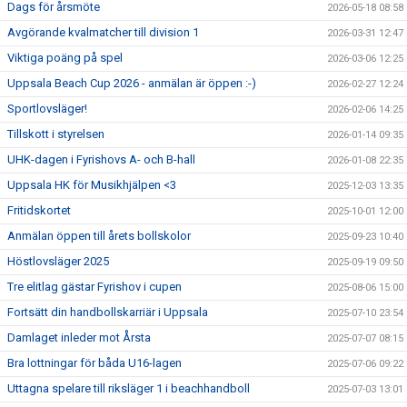
Dags för årsmöte
2026-05-18 08:58
Avgörande kvalmatcher till division 1
2026-03-31 12:47
Viktiga poäng på spel
2026-03-06 12:25
Uppsala Beach Cup 2026 - anmälan är öppen :-)
2026-02-27 12:24
Sportlovsläger!
2026-02-06 14:25
Tillskott i styrelsen
2026-01-14 09:35
UHK-dagen i Fyrishovs A- och B-hall
2026-01-08 22:35
Uppsala HK för Musikhjälpen <3
2025-12-03 13:35
Fritidskortet
2025-10-01 12:00
Anmälan öppen till årets bollskolor
2025-09-23 10:40
Höstlovsläger 2025
2025-09-19 09:50
Tre elitlag gästar Fyrishov i cupen
2025-08-06 15:00
Fortsätt din handbollskarriär i Uppsala
2025-07-10 23:54
Damlaget inleder mot Årsta
2025-07-07 08:15
Bra lottningar för båda U16-lagen
2025-07-06 09:22
Uttagna spelare till riksläger 1 i beachhandboll
2025-07-03 13:01