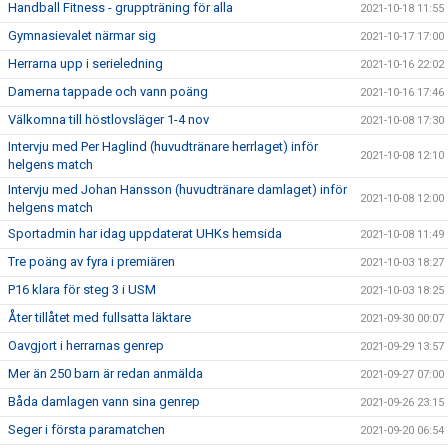
Handball Fitness - gruppträning för alla
2021-10-18 11:55
Gymnasievalet närmar sig
2021-10-17 17:00
Herrarna upp i serieledning
2021-10-16 22:02
Damerna tappade och vann poäng
2021-10-16 17:46
Välkomna till höstlovsläger 1-4 nov
2021-10-08 17:30
Intervju med Per Haglind (huvudtränare herrlaget) inför
2021-10-08 12:10
helgens match
Intervju med Johan Hansson (huvudtränare damlaget) inför
2021-10-08 12:00
helgens match
Sportadmin har idag uppdaterat UHKs hemsida
2021-10-08 11:49
Tre poäng av fyra i premiären
2021-10-03 18:27
P16 klara för steg 3 i USM
2021-10-03 18:25
Åter tillåtet med fullsatta läktare
2021-09-30 00:07
Oavgjort i herrarnas genrep
2021-09-29 13:57
Mer än 250 barn är redan anmälda
2021-09-27 07:00
Båda damlagen vann sina genrep
2021-09-26 23:15
Seger i första paramatchen
2021-09-20 06:54