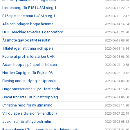
Lindesberg för P18 i USM steg 1
2020-06-16 22:07
P16 spelar hemma i USM steg 1
2020-06-16 12:47
Alla seniorlagen börjar hemma
2020-06-14 14:04
UHK Beachläger vecka 1 genomförd
2020-06-13 21:20
Årsmöte gav positivt resultat
2020-06-12 08:20
Tillåtet igen att träna och spela
2020-06-11 16:34
Rutinerat proffs förstärker UHK
2020-06-08 06:00
Adam hoppas på spel till hösten
2020-06-07 10:38
Norden Cup igen för Pojkar 06
2020-06-06 10:42
Playing and studying in Uppsala
2020-06-04 06:00
Ungdomsserierna 20/21 fastlagda
2020-06-01 15:45
Oscar tror att UHK blir ett topplag
2020-06-01 06:30
Christina redo för ny utmaning
2020-05-28 11:20
Vill du spela division 3-handboll?
2020-05-27 22:49
Joakim tillför attityd och rutin
2020-05-25 08:13
Beachplanen i Graneberg är nu iordninggjord
2020-05-23 21:40