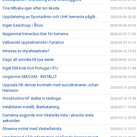
Tina tillbaka igen efter sin skada
2020-05-19 06:00
Uppdatering av Sportadmin och UHK hemsida pågår...
2020-05-06 20:50
Ingen beachcup i Åhus
2020-05-06 09:53
Nygammal tränarduo klar för herrarna
2020-05-03 17:00
Välbesökt upptaktsmöte i Fyrishov
2020-04-23 15:15
Intresse av styrelsearbete?
2020-04-15 19:49
Dags att anmäla till nya serier
2020-04-06 16:52
Inget EM-kval mot Portugal i IFU
2020-03-30 11:48
Ungdoms-SM/USM - INSTÄLLT
2020-03-20 14:05
Uppsala HK skriver kontrakt med succétränaren Johan
2020-03-19 23:00
Hansson
Stockholms HF ställer in tävlingar
2020-03-18 14:38
Irstablixten inställt, återbetalning
2020-03-17 19:03
Damerna avgjorde mot Västerås Irsta i absolut sista
2020-03-15 23:35
sekunden
Streama mötet med VästeråsIrsta
2020-03-15 10:57