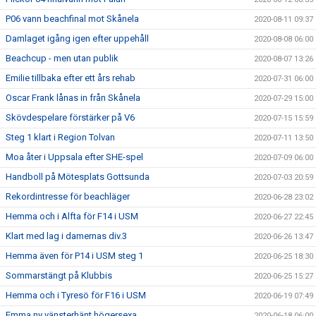
P06 vann beachfinal mot Skånela
2020-08-11 09:37
Damlaget igång igen efter uppehåll
2020-08-08 06:00
Beachcup - men utan publik
2020-08-07 13:26
Emilie tillbaka efter ett års rehab
2020-07-31 06:00
Oscar Frank lånas in från Skånela
2020-07-29 15:00
Skövdespelare förstärker på V6
2020-07-15 15:59
Steg 1 klart i Region Tolvan
2020-07-11 13:50
Moa åter i Uppsala efter SHE-spel
2020-07-09 06:00
Handboll på Mötesplats Gottsunda
2020-07-03 20:59
Rekordintresse för beachläger
2020-06-28 23:02
Hemma och i Alfta för F14 i USM
2020-06-27 22:45
Klart med lag i damernas div.3
2020-06-26 13:47
Hemma även för P14 i USM steg 1
2020-06-25 18:30
Sommarstängt på Klubbis
2020-06-25 15:27
Hemma och i Tyresö för F16 i USM
2020-06-19 07:49
Emma ny vänsterhänt högersexa
2020-06-18 06:00