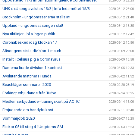
Uppdaterad 17/3 information angående Coronaviruset
2020-03-13 22:25
UHK:s säsong avslutas 13/3 | Info ledarmötet 15/3
2020-03-12 23:00
Stockholm - ungdomsserierna ställs in!
2020-03-12 21:48
Uppland - ungdomssäsongen slut!
2020-03-12 18:35
Nya riktlinjer - bl a ingen publik
2020-03-12 17:42
Coronabesked idag klockan 17
2020-03-12 10:50
Säsongens sista division 1-match
2020-03-09 20:00
Inställt i Celsius p g a Coronavirus
2020-03-09 13:58
Damerna firade division 1-kontrakt
2020-03-05 12:33
Avslutande matcher i Tiunda
2020-03-02 11:32
Beachläger sommaren 2020
2020-02-28 23:19
Förlängt erbjudande från Turbo
2020-02-24 05:25
Medlemserbjudande - träningskort på ACTIC
2020-02-14 18:00
Erbjudande om bandyfrukost
2020-02-11 08:40
Sommarjobb 2020
2020-02-07 16:25
Flickor 05 till steg 4 i Ungdoms-SM
2020-02-03 15:23