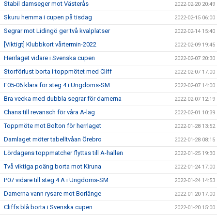
Stabil damseger mot Västerås
2022-02-20 20:49
Skuru hemma i cupen på tisdag
2022-02-15 06:00
Segrar mot Lidingö ger två kvalplatser
2022-02-14 15:40
[Viktigt] Klubbkort vårtermin-2022
2022-02-09 19:45
Herrlaget vidare i Svenska cupen
2022-02-07 20:30
Storförlust borta i toppmötet med Cliff
2022-02-07 17:00
F05-06 klara för steg 4 i Ungdoms-SM
2022-02-07 14:00
Bra vecka med dubbla segrar för damerna
2022-02-07 12:19
Chans till revansch för våra A-lag
2022-02-01 10:39
Toppmöte mot Bolton för herrlaget
2022-01-28 13:52
Damlaget möter tabelltvåan Örebro
2022-01-28 08:15
Lördagens toppmatcher flyttas till A-hallen
2022-01-25 19:30
Två viktiga poäng borta mot Kiruna
2022-01-24 17:00
P07 vidare till steg 4 A i Ungdoms-SM
2022-01-24 14:53
Damerna vann rysare mot Borlänge
2022-01-20 17:00
Cliffs blå borta i Svenska cupen
2022-01-20 15:00