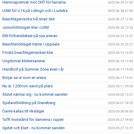
Hemmapremiär mot Cliff för herrarna
2025-06-29 07:00
USM för U14 på Lidingö och i Ludvika
2025-06-28 07:00
Beachlägervecka två snart slut
2025-06-27 12:36
Juniorlottningen klar i USM
2025-06-26 12:03
EM-förberedelser på nya arenan
2025-06-23 16:37
Beachlandslaget tränar i Uppsala
2025-06-20 23:27
Första beachlägerveckan klar
2025-06-19 16:05
Ungdomar klistersanerar
2025-06-18 13:44
Handboll på Summer Zone även i år
2025-06-17 19:00
Börjar se ut som en arena
2025-06-17 13:01
Nu är 1.200 ton sand på plats
2025-06-11 09:54
Slutet närmar sig - nu kommer sanden
2025-06-02 13:57
Spelarutbildning på Graneberg
2025-06-01 18:35
Dante kallas till riksläger
2025-05-28 06:00
Tufft motstånd för damerna i cupen
2025-05-27 18:00
Gjutet och klart - nu kommer sanden
2025-05-27 16:37