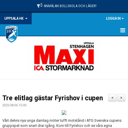
ANMÄLAN BOLLSKOLA OCH LÄGER!
UPPSALA HK
LOGGA IN
HEM
NYHETER
OM KLUBBEN
MATCHER
KALENDER
Tre elitlag gästar Fyrishov i cupen
<
>
KONTAKT
2025-08-06 15:00
DOKUMENT
Vårt delvis nya unga damlag möter tufft motstånd i ATG Svenska cupens
gruppspel som snart drar igång. Kom till Fyrishov och se våra egna
PRAKTISK INFO