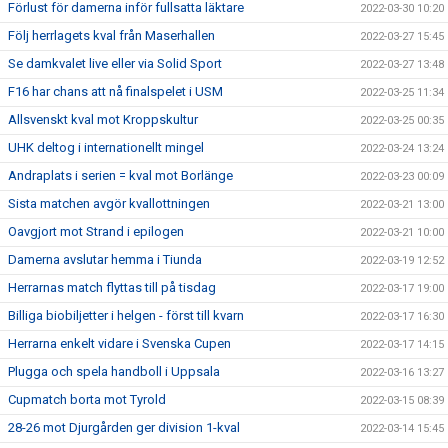
Förlust för damerna inför fullsatta läktare
2022-03-30 10:20
Följ herrlagets kval från Maserhallen
2022-03-27 15:45
Se damkvalet live eller via Solid Sport
2022-03-27 13:48
F16 har chans att nå finalspelet i USM
2022-03-25 11:34
Allsvenskt kval mot Kroppskultur
2022-03-25 00:35
UHK deltog i internationellt mingel
2022-03-24 13:24
Andraplats i serien = kval mot Borlänge
2022-03-23 00:09
Sista matchen avgör kvallottningen
2022-03-21 13:00
Oavgjort mot Strand i epilogen
2022-03-21 10:00
Damerna avslutar hemma i Tiunda
2022-03-19 12:52
Herrarnas match flyttas till på tisdag
2022-03-17 19:00
Billiga biobiljetter i helgen - först till kvarn
2022-03-17 16:30
Herrarna enkelt vidare i Svenska Cupen
2022-03-17 14:15
Plugga och spela handboll i Uppsala
2022-03-16 13:27
Cupmatch borta mot Tyrold
2022-03-15 08:39
28-26 mot Djurgården ger division 1-kval
2022-03-14 15:45