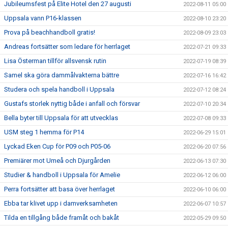
Jubileumsfest på Elite Hotel den 27 augusti
2022-08-11 05:00
Uppsala vann P16-klassen
2022-08-10 23:20
Prova på beachhandboll gratis!
2022-08-09 23:03
Andreas fortsätter som ledare för herrlaget
2022-07-21 09:33
Lisa Österman tillför allsvensk rutin
2022-07-19 08:39
Samel ska göra dammålvakterna bättre
2022-07-16 16:42
Studera och spela handboll i Uppsala
2022-07-12 08:24
Gustafs storlek nyttig både i anfall och försvar
2022-07-10 20:34
Bella byter till Uppsala för att utvecklas
2022-07-08 09:33
USM steg 1 hemma för P14
2022-06-29 15:01
Lyckad Eken Cup för P09 och P05-06
2022-06-20 07:56
Premiärer mot Umeå och Djurgården
2022-06-13 07:30
Studier & handboll i Uppsala för Amelie
2022-06-12 06:00
Perra fortsätter att basa över herrlaget
2022-06-10 06:00
Ebba tar klivet upp i damverksamheten
2022-06-07 10:57
Tilda en tillgång både framåt och bakåt
2022-05-29 09:50