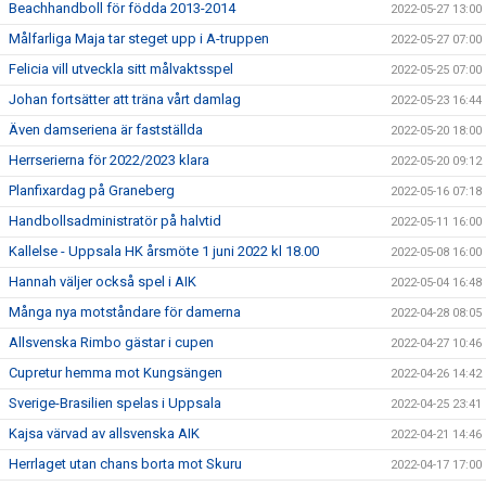
Beachhandboll för födda 2013-2014
2022-05-27 13:00
Målfarliga Maja tar steget upp i A-truppen
2022-05-27 07:00
Felicia vill utveckla sitt målvaktsspel
2022-05-25 07:00
Johan fortsätter att träna vårt damlag
2022-05-23 16:44
Även damseriena är fastställda
2022-05-20 18:00
Herrserierna för 2022/2023 klara
2022-05-20 09:12
Planfixardag på Graneberg
2022-05-16 07:18
Handbollsadministratör på halvtid
2022-05-11 16:00
Kallelse - Uppsala HK årsmöte 1 juni 2022 kl 18.00
2022-05-08 16:00
Hannah väljer också spel i AIK
2022-05-04 16:48
Många nya motståndare för damerna
2022-04-28 08:05
Allsvenska Rimbo gästar i cupen
2022-04-27 10:46
Cupretur hemma mot Kungsängen
2022-04-26 14:42
Sverige-Brasilien spelas i Uppsala
2022-04-25 23:41
Kajsa värvad av allsvenska AIK
2022-04-21 14:46
Herrlaget utan chans borta mot Skuru
2022-04-17 17:00