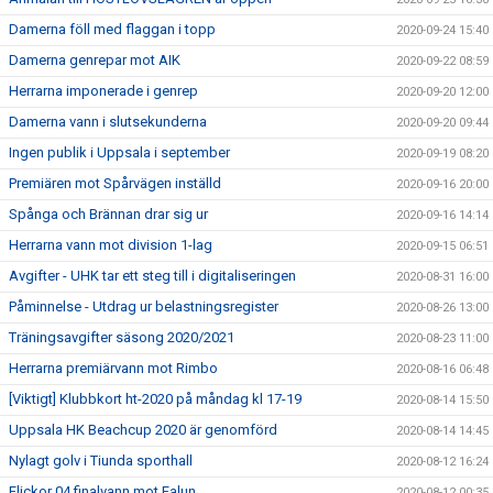
Damerna föll med flaggan i topp
2020-09-24 15:40
Damerna genrepar mot AIK
2020-09-22 08:59
Herrarna imponerade i genrep
2020-09-20 12:00
Damerna vann i slutsekunderna
2020-09-20 09:44
Ingen publik i Uppsala i september
2020-09-19 08:20
Premiären mot Spårvägen inställd
2020-09-16 20:00
Spånga och Brännan drar sig ur
2020-09-16 14:14
Herrarna vann mot division 1-lag
2020-09-15 06:51
Avgifter - UHK tar ett steg till i digitaliseringen
2020-08-31 16:00
Påminnelse - Utdrag ur belastningsregister
2020-08-26 13:00
Träningsavgifter säsong 2020/2021
2020-08-23 11:00
Herrarna premiärvann mot Rimbo
2020-08-16 06:48
[Viktigt] Klubbkort ht-2020 på måndag kl 17-19
2020-08-14 15:50
Uppsala HK Beachcup 2020 är genomförd
2020-08-14 14:45
Nylagt golv i Tiunda sporthall
2020-08-12 16:24
Flickor 04 finalvann mot Falun
2020-08-12 00:35