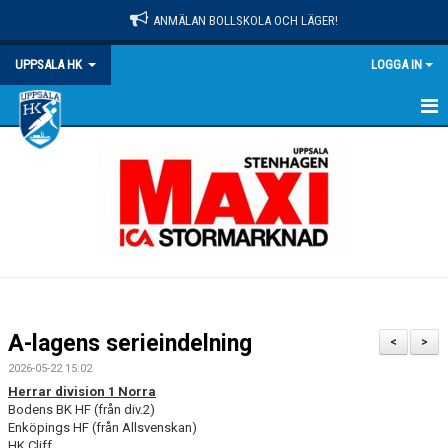
ANMÄLAN BOLLSKOLA OCH LÄGER!
UPPSALA HK
LOGGA IN
HEM
NYHETER
OM KLUBBEN
MATCHER
KALENDER
A-lagens serieindelning
<
>
KONTAKT
2026-05-22 15:02
Herrar division 1 Norra
DOKUMENT
Bodens BK HF (från div.2)
Enköpings HF (från Allsvenskan)
HK Cliff
PRAKTISK INFO