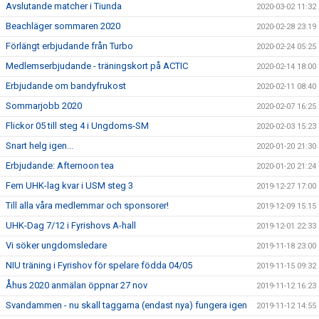
Avslutande matcher i Tiunda
2020-03-02 11:32
Beachläger sommaren 2020
2020-02-28 23:19
Förlängt erbjudande från Turbo
2020-02-24 05:25
Medlemserbjudande - träningskort på ACTIC
2020-02-14 18:00
Erbjudande om bandyfrukost
2020-02-11 08:40
Sommarjobb 2020
2020-02-07 16:25
Flickor 05 till steg 4 i Ungdoms-SM
2020-02-03 15:23
Snart helg igen...
2020-01-20 21:30
Erbjudande: Afternoon tea
2020-01-20 21:24
Fem UHK-lag kvar i USM steg 3
2019-12-27 17:00
Till alla våra medlemmar och sponsorer!
2019-12-09 15:15
UHK-Dag 7/12 i Fyrishovs A-hall
2019-12-01 22:33
Vi söker ungdomsledare
2019-11-18 23:00
NIU träning i Fyrishov för spelare födda 04/05
2019-11-15 09:32
Åhus 2020 anmälan öppnar 27 nov
2019-11-12 16:23
Svandammen - nu skall taggarna (endast nya) fungera igen
2019-11-12 14:55