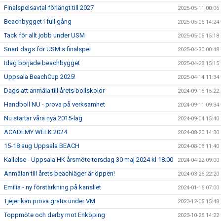
Finalspelsavtal förlängt till 2027
2025-05-11 00:06
Beachbygget i full gång
2025-05-06 14:24
Tack för allt jobb under USM
2025-05-05 15:18
Snart dags för USM:s finalspel
2025-04-30 00:48
Idag började beachbygget
2025-04-28 15:15
Uppsala BeachCup 2025!
2025-04-14 11:34
Dags att anmäla till årets bollskolor
2024-09-16 15:22
Handboll NU - prova på verksamhet
2024-09-11 09:34
Nu startar våra nya 2015-lag
2024-09-04 15:40
ACADEMY WEEK 2024
2024-08-20 14:30
15-18 aug Uppsala BEACH
2024-08-08 11:40
Kallelse - Uppsala HK årsmöte torsdag 30 maj 2024 kl 18.00
2024-04-22 09:00
Anmälan till årets beachläger är öppen!
2024-03-26 22:20
Emilia - ny förstärkning på kansliet
2024-01-16 07:00
Tjejer kan prova gratis under VM
2023-12-05 15:48
Toppmöte och derby mot Enköping
2023-10-26 14:22