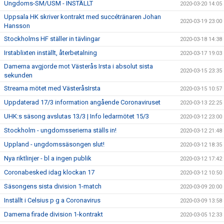
Ungdoms-SM/USM - INSTÄLLT
2020-03-20 14:05
Uppsala HK skriver kontrakt med succétränaren Johan
2020-03-19 23:00
Hansson
Stockholms HF ställer in tävlingar
2020-03-18 14:38
Irstablixten inställt, återbetalning
2020-03-17 19:03
Damerna avgjorde mot Västerås Irsta i absolut sista
2020-03-15 23:35
sekunden
Streama mötet med VästeråsIrsta
2020-03-15 10:57
Uppdaterad 17/3 information angående Coronaviruset
2020-03-13 22:25
UHK:s säsong avslutas 13/3 | Info ledarmötet 15/3
2020-03-12 23:00
Stockholm - ungdomsserierna ställs in!
2020-03-12 21:48
Uppland - ungdomssäsongen slut!
2020-03-12 18:35
Nya riktlinjer - bl a ingen publik
2020-03-12 17:42
Coronabesked idag klockan 17
2020-03-12 10:50
Säsongens sista division 1-match
2020-03-09 20:00
Inställt i Celsius p g a Coronavirus
2020-03-09 13:58
Damerna firade division 1-kontrakt
2020-03-05 12:33