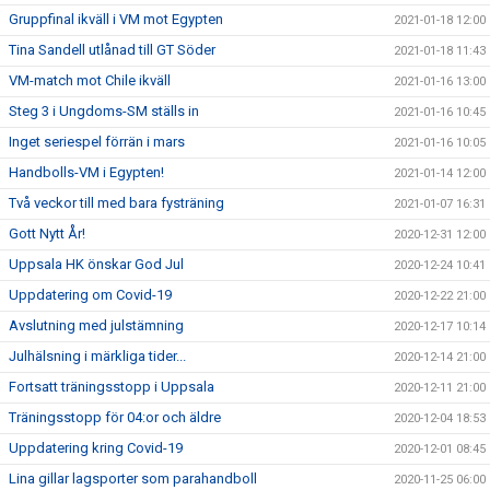
Gruppfinal ikväll i VM mot Egypten
2021-01-18 12:00
Tina Sandell utlånad till GT Söder
2021-01-18 11:43
VM-match mot Chile ikväll
2021-01-16 13:00
Steg 3 i Ungdoms-SM ställs in
2021-01-16 10:45
Inget seriespel förrän i mars
2021-01-16 10:05
Handbolls-VM i Egypten!
2021-01-14 12:00
Två veckor till med bara fysträning
2021-01-07 16:31
Gott Nytt År!
2020-12-31 12:00
Uppsala HK önskar God Jul
2020-12-24 10:41
Uppdatering om Covid-19
2020-12-22 21:00
Avslutning med julstämning
2020-12-17 10:14
Julhälsning i märkliga tider...
2020-12-14 21:00
Fortsatt träningsstopp i Uppsala
2020-12-11 21:00
Träningsstopp för 04:or och äldre
2020-12-04 18:53
Uppdatering kring Covid-19
2020-12-01 08:45
Lina gillar lagsporter som parahandboll
2020-11-25 06:00