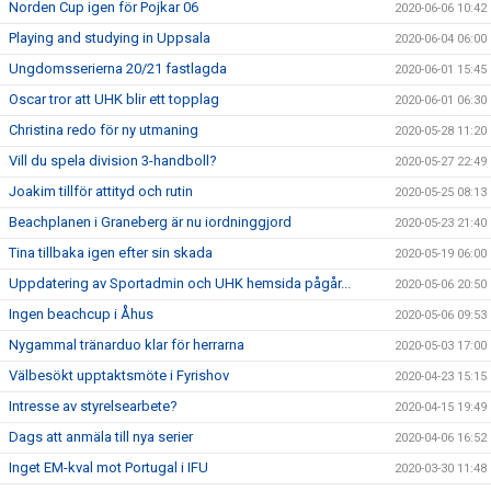
Norden Cup igen för Pojkar 06
2020-06-06 10:42
Playing and studying in Uppsala
2020-06-04 06:00
Ungdomsserierna 20/21 fastlagda
2020-06-01 15:45
Oscar tror att UHK blir ett topplag
2020-06-01 06:30
Christina redo för ny utmaning
2020-05-28 11:20
Vill du spela division 3-handboll?
2020-05-27 22:49
Joakim tillför attityd och rutin
2020-05-25 08:13
Beachplanen i Graneberg är nu iordninggjord
2020-05-23 21:40
Tina tillbaka igen efter sin skada
2020-05-19 06:00
Uppdatering av Sportadmin och UHK hemsida pågår...
2020-05-06 20:50
Ingen beachcup i Åhus
2020-05-06 09:53
Nygammal tränarduo klar för herrarna
2020-05-03 17:00
Välbesökt upptaktsmöte i Fyrishov
2020-04-23 15:15
Intresse av styrelsearbete?
2020-04-15 19:49
Dags att anmäla till nya serier
2020-04-06 16:52
Inget EM-kval mot Portugal i IFU
2020-03-30 11:48