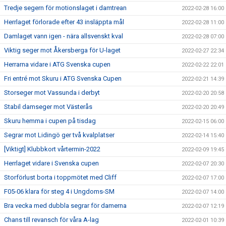
Tredje segern för motionslaget i damtrean
2022-02-28 16:00
Herrlaget förlorade efter 43 insläppta mål
2022-02-28 11:00
Damlaget vann igen - nära allsvenskt kval
2022-02-28 07:00
Viktig seger mot Åkersberga för U-laget
2022-02-27 22:34
Herrarna vidare i ATG Svenska cupen
2022-02-22 22:01
Fri entré mot Skuru i ATG Svenska Cupen
2022-02-21 14:39
Storseger mot Vassunda i derbyt
2022-02-20 20:58
Stabil damseger mot Västerås
2022-02-20 20:49
Skuru hemma i cupen på tisdag
2022-02-15 06:00
Segrar mot Lidingö ger två kvalplatser
2022-02-14 15:40
[Viktigt] Klubbkort vårtermin-2022
2022-02-09 19:45
Herrlaget vidare i Svenska cupen
2022-02-07 20:30
Storförlust borta i toppmötet med Cliff
2022-02-07 17:00
F05-06 klara för steg 4 i Ungdoms-SM
2022-02-07 14:00
Bra vecka med dubbla segrar för damerna
2022-02-07 12:19
Chans till revansch för våra A-lag
2022-02-01 10:39