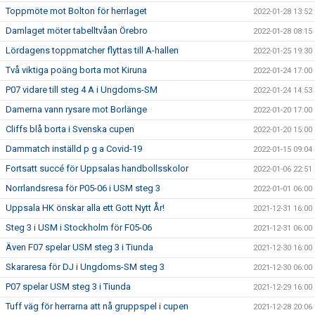
Toppmöte mot Bolton för herrlaget
2022-01-28 13:52
Damlaget möter tabelltvåan Örebro
2022-01-28 08:15
Lördagens toppmatcher flyttas till A-hallen
2022-01-25 19:30
Två viktiga poäng borta mot Kiruna
2022-01-24 17:00
P07 vidare till steg 4 A i Ungdoms-SM
2022-01-24 14:53
Damerna vann rysare mot Borlänge
2022-01-20 17:00
Cliffs blå borta i Svenska cupen
2022-01-20 15:00
Dammatch inställd p g a Covid-19
2022-01-15 09:04
Fortsatt succé för Uppsalas handbollsskolor
2022-01-06 22:51
Norrlandsresa för P05-06 i USM steg 3
2022-01-01 06:00
Uppsala HK önskar alla ett Gott Nytt År!
2021-12-31 16:00
Steg 3 i USM i Stockholm för F05-06
2021-12-31 06:00
Även F07 spelar USM steg 3 i Tiunda
2021-12-30 16:00
Skararesa för DJ i Ungdoms-SM steg 3
2021-12-30 06:00
P07 spelar USM steg 3 i Tiunda
2021-12-29 16:00
Tuff väg för herrarna att nå gruppspel i cupen
2021-12-28 20:06