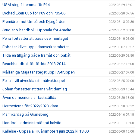
USM steg 1 hemma för P14
2022-06-29 15:01
Lyckad Eken Cup för P09 och P05-06
2022-06-20 07:56
Premiärer mot Umeå och Djurgården
2022-06-13 07:30
Studier & handboll i Uppsala för Amelie
2022-06-12 06:00
Perra fortsätter att basa över herrlaget
2022-06-10 06:00
Ebba tar klivet upp i damverksamheten
2022-06-07 10:57
Tilda en tillgång både framåt och bakåt
2022-05-29 09:50
Beachhandboll för födda 2013-2014
2022-05-27 13:00
Målfarliga Maja tar steget upp i A-truppen
2022-05-27 07:00
Felicia vill utveckla sitt målvaktsspel
2022-05-25 07:00
Johan fortsätter att träna vårt damlag
2022-05-23 16:44
Även damseriena är fastställda
2022-05-20 18:00
Herrserierna för 2022/2023 klara
2022-05-20 09:12
Planfixardag på Graneberg
2022-05-16 07:18
Handbollsadministratör på halvtid
2022-05-11 16:00
Kallelse - Uppsala HK årsmöte 1 juni 2022 kl 18.00
2022-05-08 16:00