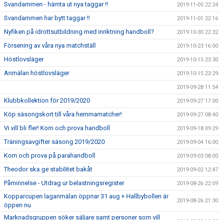
Svandammen - hämta ut nya taggar !!
2019-11-05 22:24
Svandammen har bytt taggar !!
2019-11-01 22:16
Nyfiken på idrottsutbildning med inriktning handboll?
2019-10-30 22:32
Försening av våra nya matchställ
2019-10-23 16:00
Höstlovsläger
2019-10-15 23:30
Anmälan höstlovsläger
2019-10-15 23:29
2019-09-28 11:54
Klubbkollektion för 2019/2020
2019-09-27 17:00
Köp säsongskort till våra hemmamatcher!
2019-09-27 08:40
Vi vill bli fler! Kom och prova handboll
2019-09-18 09:29
Träningsavgifter säsong 2019/2020
2019-09-04 16:00
Kom och prova på parahandboll
2019-09-03 08:00
Theodor ska ge stabilitet bakåt
2019-09-02 12:47
Påminnelse - Utdrag ur belastningsregister
2019-08-26 22:09
Kopparcupen laganmälan öppnar 31 aug + Hallbybollen är
2019-08-26 21:30
öppen nu
Marknadsgruppen söker säljare samt personer som vill