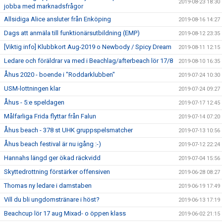
2019-08-23 18:30
jobba med marknadsfrågor
Allsidiga Alice ansluter från Enköping
2019-08-16 14:27
Dags att anmäla till funktionärsutbildning (EMP)
2019-08-12 23:35
[Viktig info] Klubbkort Aug-2019 o Newbody / Spicy Dream
2019-08-11 12:15
Ledare och föräldrar va med i Beachlag/afterbeach lör 17/8
2019-08-10 16:35
Åhus 2020 - boende i "Roddarklubben"
2019-07-24 10:30
USM-lottningen klar
2019-07-24 09:27
Åhus - 5:e speldagen
2019-07-17 12:45
Målfarliga Frida flyttar från Falun
2019-07-14 07:20
Åhus beach - 378 st UHK gruppspelsmatcher
2019-07-13 10:56
Åhus beach festival är nu igång :-)
2019-07-12 22:24
Hannahs längd ger ökad räckvidd
2019-07-04 15:56
Skyttedrottning förstärker offensiven
2019-06-28 08:27
Thomas ny ledare i damstaben
2019-06-19 17:49
Vill du bli ungdomstränare i höst?
2019-06-13 17:19
Beachcup lör 17 aug Mixad- o öppen klass
2019-06-02 21:15