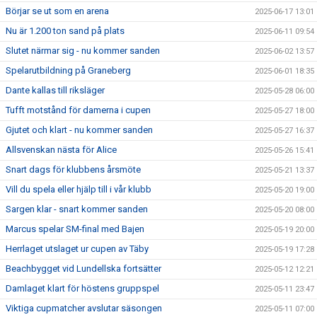
Börjar se ut som en arena
2025-06-17 13:01
Nu är 1.200 ton sand på plats
2025-06-11 09:54
Slutet närmar sig - nu kommer sanden
2025-06-02 13:57
Spelarutbildning på Graneberg
2025-06-01 18:35
Dante kallas till riksläger
2025-05-28 06:00
Tufft motstånd för damerna i cupen
2025-05-27 18:00
Gjutet och klart - nu kommer sanden
2025-05-27 16:37
Allsvenskan nästa för Alice
2025-05-26 15:41
Snart dags för klubbens årsmöte
2025-05-21 13:37
Vill du spela eller hjälp till i vår klubb
2025-05-20 19:00
Sargen klar - snart kommer sanden
2025-05-20 08:00
Marcus spelar SM-final med Bajen
2025-05-19 20:00
Herrlaget utslaget ur cupen av Täby
2025-05-19 17:28
Beachbygget vid Lundellska fortsätter
2025-05-12 12:21
Damlaget klart för höstens gruppspel
2025-05-11 23:47
Viktiga cupmatcher avslutar säsongen
2025-05-11 07:00