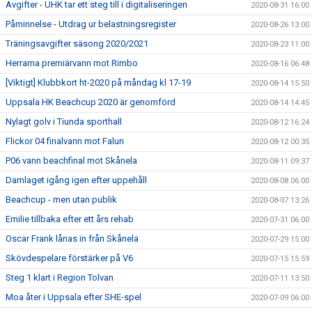
Avgifter - UHK tar ett steg till i digitaliseringen
2020-08-31 16:00
Påminnelse - Utdrag ur belastningsregister
2020-08-26 13:00
Träningsavgifter säsong 2020/2021
2020-08-23 11:00
Herrarna premiärvann mot Rimbo
2020-08-16 06:48
[Viktigt] Klubbkort ht-2020 på måndag kl 17-19
2020-08-14 15:50
Uppsala HK Beachcup 2020 är genomförd
2020-08-14 14:45
Nylagt golv i Tiunda sporthall
2020-08-12 16:24
Flickor 04 finalvann mot Falun
2020-08-12 00:35
P06 vann beachfinal mot Skånela
2020-08-11 09:37
Damlaget igång igen efter uppehåll
2020-08-08 06:00
Beachcup - men utan publik
2020-08-07 13:26
Emilie tillbaka efter ett års rehab
2020-07-31 06:00
Oscar Frank lånas in från Skånela
2020-07-29 15:00
Skövdespelare förstärker på V6
2020-07-15 15:59
Steg 1 klart i Region Tolvan
2020-07-11 13:50
Moa åter i Uppsala efter SHE-spel
2020-07-09 06:00