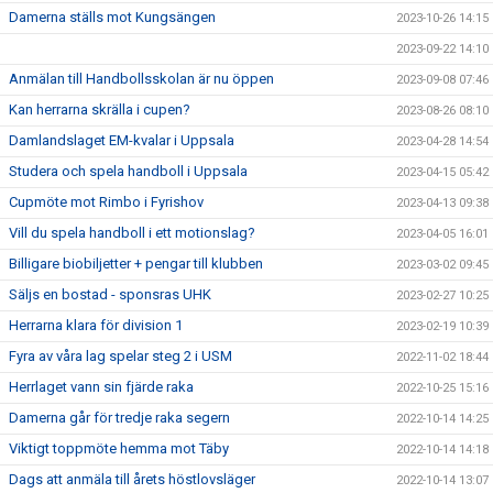
Damerna ställs mot Kungsängen
2023-10-26 14:15
2023-09-22 14:10
Anmälan till Handbollsskolan är nu öppen
2023-09-08 07:46
Kan herrarna skrälla i cupen?
2023-08-26 08:10
Damlandslaget EM-kvalar i Uppsala
2023-04-28 14:54
Studera och spela handboll i Uppsala
2023-04-15 05:42
Cupmöte mot Rimbo i Fyrishov
2023-04-13 09:38
Vill du spela handboll i ett motionslag?
2023-04-05 16:01
Billigare biobiljetter + pengar till klubben
2023-03-02 09:45
Säljs en bostad - sponsras UHK
2023-02-27 10:25
Herrarna klara för division 1
2023-02-19 10:39
Fyra av våra lag spelar steg 2 i USM
2022-11-02 18:44
Herrlaget vann sin fjärde raka
2022-10-25 15:16
Damerna går för tredje raka segern
2022-10-14 14:25
Viktigt toppmöte hemma mot Täby
2022-10-14 14:18
Dags att anmäla till årets höstlovsläger
2022-10-14 13:07