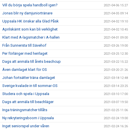
Vill du börja spela handboll igen?
2021-04-06 15:27
Jonas blir ny damjuniortränare
2021-04-05 09:14
Uppsala HK önskar alla Glad Påsk
2021-04-02 19:10
Aprilskämt som kan bli verklighet
2021-04-02 10:45
Klart med A-lagsmatcher i A-hallen
2021-04-01 09:00
Från Sunnersta till Sävehof
2021-03-26 19:00
Per förlänger med herrlaget
2021-03-25 12:30
Dags att anmäla till årets beachcup
2021-03-22 15:22
Även damlaget klart för OS
2021-03-20 21:26
Johan fortsätter träna damlaget
2021-03-18 12:48
Sverige kvalade in till sommar-OS
2021-03-14 23:25
Studera och spela i Uppsala
2021-03-10 17:00
Dags att anmäla till beachläger
2021-03-07 19:50
Inga träningsmatcher tillåts
2021-02-25 11:06
Ny rekryteringsboom i Uppsala
2021-02-24 19:00
Inget seniorspel under våren
2021-02-24 16:26