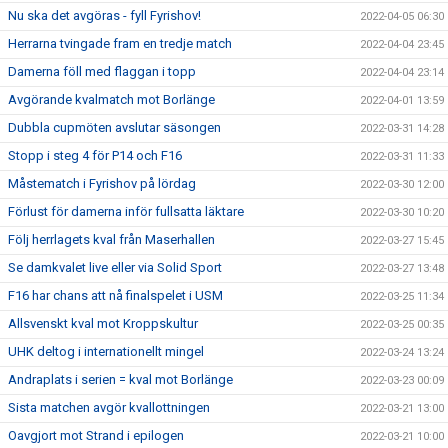
Nu ska det avgöras - fyll Fyrishov!
2022-04-05 06:30
Herrarna tvingade fram en tredje match
2022-04-04 23:45
Damerna föll med flaggan i topp
2022-04-04 23:14
Avgörande kvalmatch mot Borlänge
2022-04-01 13:59
Dubbla cupmöten avslutar säsongen
2022-03-31 14:28
Stopp i steg 4 för P14 och F16
2022-03-31 11:33
Måstematch i Fyrishov på lördag
2022-03-30 12:00
Förlust för damerna inför fullsatta läktare
2022-03-30 10:20
Följ herrlagets kval från Maserhallen
2022-03-27 15:45
Se damkvalet live eller via Solid Sport
2022-03-27 13:48
F16 har chans att nå finalspelet i USM
2022-03-25 11:34
Allsvenskt kval mot Kroppskultur
2022-03-25 00:35
UHK deltog i internationellt mingel
2022-03-24 13:24
Andraplats i serien = kval mot Borlänge
2022-03-23 00:09
Sista matchen avgör kvallottningen
2022-03-21 13:00
Oavgjort mot Strand i epilogen
2022-03-21 10:00