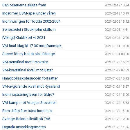
Seniorserierna skjuts fram
2021-02-12 13:24
Inget mer USM-spel under våren
2021-02-12 13:19
Inomhus igen för födda 2002-2004
2021-02-05 15:42
Seriespelet i Stockholm ställs in
2021-02-05 14:31
[Viktigt] Klubbkort vt-2021
2021-02-04 12:00
VM-final idag kl 17.30 mot Danmark
2021-01-31 10:00
Succé för ny bollskola i Bälinge
2021-01-31 08:00
VM-semifinal mot Frankrike
2021-01-29 16:02
VM-kvartsfinal ikväll mot Qatar
2021-01-27 07:59
Handbollsskolesuccén fortsätter
2021-01-25 15:12
VM-avgörande ikväll mot Ryssland
2021-01-24 15:37
Inomhusträning även för äldre?
2021-01-24 15:00
VM-kamp mot Vranjes Slovenien
2021-01-22 15:33
Barn tillåts åter träna inomhus!
2021-01-22 14:00
Sverige-Belarus ikväll på TV6
2021-01-20 12:00
Digitala utvecklingsmöten
2021-01-20 11:36