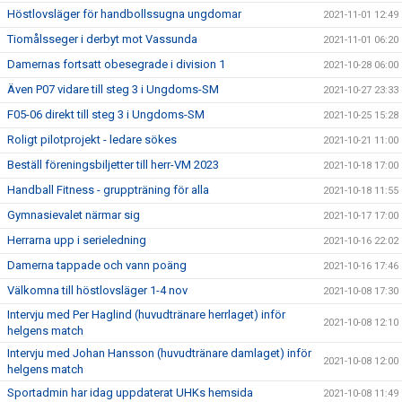
Höstlovsläger för handbollssugna ungdomar
2021-11-01 12:49
Tiomålsseger i derbyt mot Vassunda
2021-11-01 06:20
Damernas fortsatt obesegrade i division 1
2021-10-28 06:00
Även P07 vidare till steg 3 i Ungdoms-SM
2021-10-27 23:33
F05-06 direkt till steg 3 i Ungdoms-SM
2021-10-25 15:28
Roligt pilotprojekt - ledare sökes
2021-10-21 11:00
Beställ föreningsbiljetter till herr-VM 2023
2021-10-18 17:00
Handball Fitness - gruppträning för alla
2021-10-18 11:55
Gymnasievalet närmar sig
2021-10-17 17:00
Herrarna upp i serieledning
2021-10-16 22:02
Damerna tappade och vann poäng
2021-10-16 17:46
Välkomna till höstlovsläger 1-4 nov
2021-10-08 17:30
Intervju med Per Haglind (huvudtränare herrlaget) inför
2021-10-08 12:10
helgens match
Intervju med Johan Hansson (huvudtränare damlaget) inför
2021-10-08 12:00
helgens match
Sportadmin har idag uppdaterat UHKs hemsida
2021-10-08 11:49