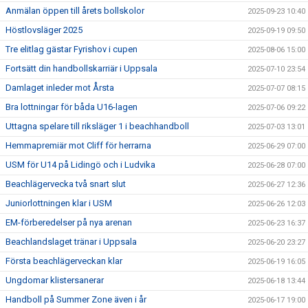
Anmälan öppen till årets bollskolor
2025-09-23 10:40
Höstlovsläger 2025
2025-09-19 09:50
Tre elitlag gästar Fyrishov i cupen
2025-08-06 15:00
Fortsätt din handbollskarriär i Uppsala
2025-07-10 23:54
Damlaget inleder mot Årsta
2025-07-07 08:15
Bra lottningar för båda U16-lagen
2025-07-06 09:22
Uttagna spelare till riksläger 1 i beachhandboll
2025-07-03 13:01
Hemmapremiär mot Cliff för herrarna
2025-06-29 07:00
USM för U14 på Lidingö och i Ludvika
2025-06-28 07:00
Beachlägervecka två snart slut
2025-06-27 12:36
Juniorlottningen klar i USM
2025-06-26 12:03
EM-förberedelser på nya arenan
2025-06-23 16:37
Beachlandslaget tränar i Uppsala
2025-06-20 23:27
Första beachlägerveckan klar
2025-06-19 16:05
Ungdomar klistersanerar
2025-06-18 13:44
Handboll på Summer Zone även i år
2025-06-17 19:00