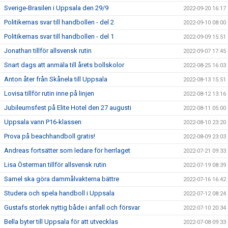
Sverige-Brasilen i Uppsala den 29/9
2022-09-20 16:17
Politikernas svar till handbollen - del 2
2022-09-10 08:00
Politikernas svar till handbollen - del 1
2022-09-09 15:51
Jonathan tillför allsvensk rutin
2022-09-07 17:45
Snart dags att anmäla till årets bollskolor
2022-08-25 16:03
Anton åter från Skånela till Uppsala
2022-08-13 15:51
Lovisa tillför rutin inne på linjen
2022-08-12 13:16
Jubileumsfest på Elite Hotel den 27 augusti
2022-08-11 05:00
Uppsala vann P16-klassen
2022-08-10 23:20
Prova på beachhandboll gratis!
2022-08-09 23:03
Andreas fortsätter som ledare för herrlaget
2022-07-21 09:33
Lisa Österman tillför allsvensk rutin
2022-07-19 08:39
Samel ska göra dammålvakterna bättre
2022-07-16 16:42
Studera och spela handboll i Uppsala
2022-07-12 08:24
Gustafs storlek nyttig både i anfall och försvar
2022-07-10 20:34
Bella byter till Uppsala för att utvecklas
2022-07-08 09:33