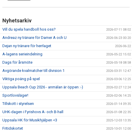
Nyhetsarkiv
Vill du spela handboll hos oss?
2026-07-11 08:02
Andreaz ny tränare för Damer A och U
2026-06-23 00:20
Dejan ny tränare för herrlaget
2026-06-22
A-lagens serieindelning
2026-05-22 15:02
Dags för årsmöte
2026-05-18 08:58
Avgörande kvalmatcher till division 1
2026-03-31 12:47
Viktiga poäng på spel
2026-03-06 12:25
Uppsala Beach Cup 2026 - anmälan är öppen :-)
2026-02-27 12:24
Sportlovsläger!
2026-02-06 14:25
Tillskott i styrelsen
2026-01-14 09:35
UHK-dagen i Fyrishovs A- och B-hall
2026-01-08 22:35
Uppsala HK för Musikhjälpen <3
2025-12-03 13:35
Fritidskortet
2025-10-01 12:00