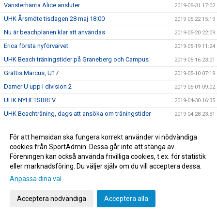
Vänsterhänta Alice ansluter
2019-05-31 17:02
UHK Årsmöte tisdagen 28 maj 18:00
2019-05-22 15:19
Nu är beachplanen klar att användas
2019-05-20 22:09
Erica första nyförvärvet
2019-05-19 11:24
UHK Beach träningstider på Graneberg och Campus
2019-05-16 23:01
Grattis Marcus, U17
2019-05-10 07:19
Damer U upp i division 2
2019-05-01 09:02
UHK NYHETSBREV
2019-04-30 16:35
UHK Beachträning, dags att ansöka om träningstider
2019-04-28 23:31
Division 1-kval på söndag
2019-03-19 17:43
För att hemsidan ska fungera korrekt använder vi nödvändiga
Kom o heja på vårt herrlag - sista matchen
2019-03-12 07:43
cookies från SportAdmin. Dessa går inte att stänga av.
UHK sommarjobb, födda -01/-02/-03!
2019-03-04 22:39
Föreningen kan också använda frivilliga cookies, t.ex. för statistik
eller marknadsföring. Du väljer själv om du vill acceptera dessa.
UHK Beachläger information, veckorna klara !
2019-03-04 17:06
Anpassa dina val
Turbo - sponsor erbjudande
2019-02-28 08:02
Karro vann "Årets ungdomstränare 2019"
2019-02-14 23:24
Acceptera nödvändiga
Acceptera alla
Arbetsgrupp för säkerställa nästa säsongs senior- och
2019-02-13 22:00
juniorverksamhet har startat