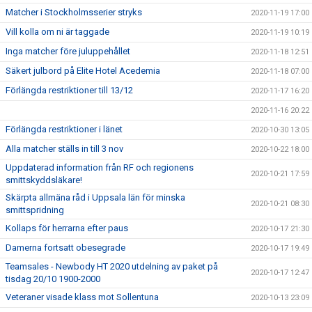
Matcher i Stockholmsserier stryks
2020-11-19 17:00
Vill kolla om ni är taggade
2020-11-19 10:19
Inga matcher före juluppehållet
2020-11-18 12:51
Säkert julbord på Elite Hotel Acedemia
2020-11-18 07:00
Förlängda restriktioner till 13/12
2020-11-17 16:20
2020-11-16 20:22
Förlängda restriktioner i länet
2020-10-30 13:05
Alla matcher ställs in till 3 nov
2020-10-22 18:00
Uppdaterad information från RF och regionens
2020-10-21 17:59
smittskyddsläkare!
Skärpta allmäna råd i Uppsala län för minska
2020-10-21 08:30
smittspridning
Kollaps för herrarna efter paus
2020-10-17 21:30
Damerna fortsatt obesegrade
2020-10-17 19:49
Teamsales - Newbody HT 2020 utdelning av paket på
2020-10-17 12:47
tisdag 20/10 1900-2000
Veteraner visade klass mot Sollentuna
2020-10-13 23:09