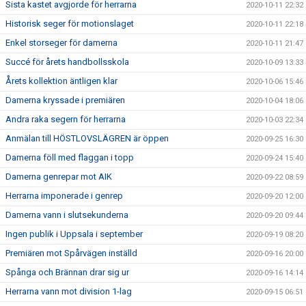
Sista kastet avgjorde för herrarna
2020-10-11 22:32
Historisk seger för motionslaget
2020-10-11 22:18
Enkel storseger för damerna
2020-10-11 21:47
Succé för årets handbollsskola
2020-10-09 13:33
Årets kollektion äntligen klar
2020-10-06 15:46
Damerna kryssade i premiären
2020-10-04 18:06
Andra raka segern för herrarna
2020-10-03 22:34
Anmälan till HÖSTLOVSLÄGREN är öppen
2020-09-25 16:30
Damerna föll med flaggan i topp
2020-09-24 15:40
Damerna genrepar mot AIK
2020-09-22 08:59
Herrarna imponerade i genrep
2020-09-20 12:00
Damerna vann i slutsekunderna
2020-09-20 09:44
Ingen publik i Uppsala i september
2020-09-19 08:20
Premiären mot Spårvägen inställd
2020-09-16 20:00
Spånga och Brännan drar sig ur
2020-09-16 14:14
Herrarna vann mot division 1-lag
2020-09-15 06:51