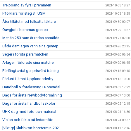
Tre poäng av fyra i premiären
2021-10-03 18:27
P16 klara för steg 3 i USM
2021-10-03 18:25
Åter tillåtet med fullsatta läktare
2021-09-30 00:07
Oavgjort i herrarnas genrep
2021-09-29 13:57
Mer än 250 barn är redan anmälda
2021-09-27 07:00
Båda damlagen vann sina genrep
2021-09-26 23:15
Seger i första paramatchen
2021-09-20 06:54
A-lagen förlorade sina matcher
2021-09-20 06:45
Förlängt avtal ger prisvärd träning
2021-09-15 09:45
Förlust i jämnt Upplandsderby
2021-09-13 10:50
Handboll & föreläsning i Rosendal
2021-09-09 17:22
Dags för årets Newbodyförsäljning
2021-09-07 13:00
Dags för årets handbollsskolor
2021-09-02 12:15
UHK-dag med foto och material
2021-08-24 16:30
Vision och fakta på ledarmöte
2021-08-24 09:37
[Viktigt] Klubbkort hösttermin-2021
2021-08-11 12:16