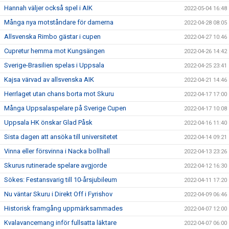
Hannah väljer också spel i AIK
2022-05-04 16:48
Många nya motståndare för damerna
2022-04-28 08:05
Allsvenska Rimbo gästar i cupen
2022-04-27 10:46
Cupretur hemma mot Kungsängen
2022-04-26 14:42
Sverige-Brasilien spelas i Uppsala
2022-04-25 23:41
Kajsa värvad av allsvenska AIK
2022-04-21 14:46
Herrlaget utan chans borta mot Skuru
2022-04-17 17:00
Många Uppsalaspelare på Sverige Cupen
2022-04-17 10:08
Uppsala HK önskar Glad Påsk
2022-04-16 11:40
Sista dagen att ansöka till universitetet
2022-04-14 09:21
Vinna eller försvinna i Nacka bollhall
2022-04-13 23:26
Skurus rutinerade spelare avgjorde
2022-04-12 16:30
Sökes: Festansvarig till 10-årsjubileum
2022-04-11 17:20
Nu väntar Skuru i Direkt Off i Fyrishov
2022-04-09 06:46
Historisk framgång uppmärksammades
2022-04-07 12:00
Kvalavancemang inför fullsatta läktare
2022-04-07 06:00