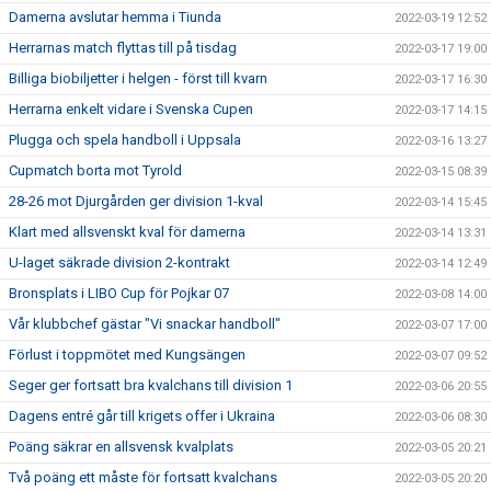
Damerna avslutar hemma i Tiunda
2022-03-19 12:52
Herrarnas match flyttas till på tisdag
2022-03-17 19:00
Billiga biobiljetter i helgen - först till kvarn
2022-03-17 16:30
Herrarna enkelt vidare i Svenska Cupen
2022-03-17 14:15
Plugga och spela handboll i Uppsala
2022-03-16 13:27
Cupmatch borta mot Tyrold
2022-03-15 08:39
28-26 mot Djurgården ger division 1-kval
2022-03-14 15:45
Klart med allsvenskt kval för damerna
2022-03-14 13:31
U-laget säkrade division 2-kontrakt
2022-03-14 12:49
Bronsplats i LIBO Cup för Pojkar 07
2022-03-08 14:00
Vår klubbchef gästar "Vi snackar handboll"
2022-03-07 17:00
Förlust i toppmötet med Kungsängen
2022-03-07 09:52
Seger ger fortsatt bra kvalchans till division 1
2022-03-06 20:55
Dagens entré går till krigets offer i Ukraina
2022-03-06 08:30
Poäng säkrar en allsvensk kvalplats
2022-03-05 20:21
Två poäng ett måste för fortsatt kvalchans
2022-03-05 20:20