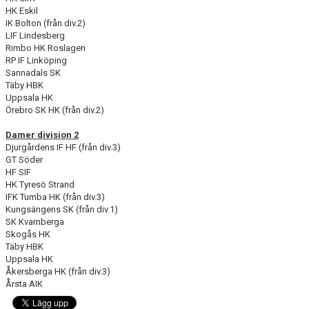
HK Eskil
IK Bolton (från div.2)
LIF Lindesberg
Rimbo HK Roslagen
RP IF Linköping
Sannadals SK
Täby HBK
Uppsala HK
Örebro SK HK (från div.2)
Damer division 2
Djurgårdens IF HF (från div.3)
GT Söder
HF SIF
HK Tyresö Strand
IFK Tumba HK (från div.3)
Kungsängens SK (från div.1)
SK Kvarnberga
Skogås HK
Täby HBK
Uppsala HK
Åkersberga HK (från div.3)
Årsta AIK