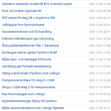
Damerna seedade i kvalet till ATG Svenska cupen
2021-12-28 19:48
God Jul önskar Uppsala HK
2021-12-24 09:08
P07 vidare till steg 3A i Ungdoms-SM
2021-12-06 09:59
Julklappar hos Sponsorhuset
2021-12-04 10:41
Vaccinationsbevis och ID-handling
2021-12-03 22:41
Felicias målvaktsspel gav två poäng
2021-12-01 22:32
Åter publikrestriktioner från 1 december
2021-12-01 13:48
Borlänges damer gästar Fyrishov ikväll
2021-12-01 13:00
Både dam- och herrlaget föll borta
2021-11-30 15:00
Vändning gav fortsatt serieledning
2021-11-17 13:49
Viktig match ikväll i Fyrishov mot Lidingö
2021-11-16 12:00
Damjuniorerna klara för steg 3 i USM
2021-11-16 10:30
Stopp i USM steg 2 för herrjuniorerna
2021-11-16 09:00
Klar hemmaseger mot Lidingö
2021-11-16 07:36
Nyckeluthämtningen flyttar till Fyrishov
2021-11-04 09:00
Båda seniormatcherna mot Lidingö flyttade
2021-11-03 16:31