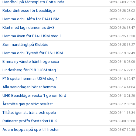
Handboll på Mötesplats Gottsunda
2020-07-03 20:59
Rekordintresse för beachläger
2020-06-28 23:02
Hemma och i Alfta för F14 i USM
2020-06-27 22:45
Klart med lag i damernas div.3
2020-06-26 13:47
Hemma även för P14 i USM steg 1
2020-06-25 18:30
Sommarstängt på Klubbis
2020-06-25 15:27
Hemma och i Tyresö för F16 i USM
2020-06-19 07:49
Emma ny vänsterhänt högersexa
2020-06-18 06:00
Lindesberg för P18 i USM steg 1
2020-06-16 22:07
P16 spelar hemma i USM steg 1
2020-06-16 12:47
Alla seniorlagen börjar hemma
2020-06-14 14:04
UHK Beachläger vecka 1 genomförd
2020-06-13 21:20
Årsmöte gav positivt resultat
2020-06-12 08:20
Tillåtet igen att träna och spela
2020-06-11 16:34
Rutinerat proffs förstärker UHK
2020-06-08 06:00
Adam hoppas på spel till hösten
2020-06-07 10:38