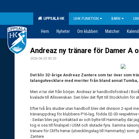
UPPSALA HK
UHK FUNKTION
BARN
UN
Hem
Nyheter
Om klubben
Matcher
Kalend
Andreaz ny tränare för Damer A 
2026-06-23 00:20
Det blir 32-årige Andreaz Zantere som tar över som trä
talangutvecklare med meriter från bland annat Tumb
Men vi tar det från början. Andreaz är handbollsfostrad i Bo
kvalade till Allsvenskan. Sen blev det flytt till Stockholm för att
Efter två års studier utan handboll blev det division 2-spel me
tränaruppdrag för klubbens P16-lag, födda 02-03 respektive 0
- Sedan blev jag kontaktad av och bytte till Hammarby där jag f
tog vi oss till finalspel i USM och slutade fyra. Samma säs
tränare för Cliffs herrar (utvecklingslag till Hammarby) som gi
Zantere.