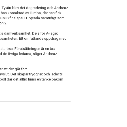
1. Tyvärr blev det degradering och Andreaz
v han kontaktad av Tumba, där han fick
USM:S finalspel i Uppsala samtidigt som
on 2.
s damverksamhet. Dels för A-laget i
verksamheten. Ett omfattande uppdrag med
att lösa. Förutsättningen är en bra
 de övriga ledarna, säger Andreaz
 att det går fort.
slut. Det skapar trygghet och leder till
oll där det alltid finns en tanke bakom