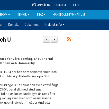
ANMÄLAN BOLLSKOLA OCH LÄGER!
GDOM
SENIOR
BEACH
HANDBOLLSGYMNASIUM
er
Kontakt
Dokument
Praktisk info
och U
<
>
nare för våra damlag. En rutinerad
a, Boden och Hammarby.
rås HK 84 där han som senior var med och
 utbilda sig till idrottslärare på GIH.
d Lidingö SK:s herrar och även ett tvåårigt
3-04, parallellt med studierna.
öljde 05-kullen under fyra år. Sista året
ong var jag även med som assisterande
ck upp till division 1, säger Andreaz