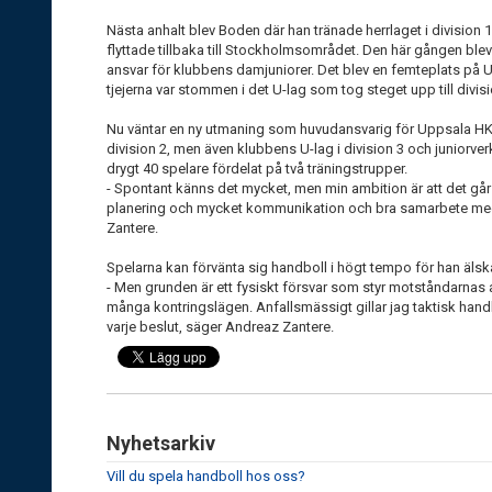
Nästa anhalt blev Boden där han tränade herrlaget i division 
flyttade tillbaka till Stockholmsområdet. Den här gången ble
ansvar för klubbens damjuniorer. Det blev en femteplats på 
tjejerna var stommen i det U-lag som tog steget upp till divisi
Nu väntar en ny utmaning som huvudansvarig för Uppsala HK:
division 2, men även klubbens U-lag i division 3 och junior
drygt 40 spelare fördelat på två träningstrupper.
- Spontant känns det mycket, men min ambition är att det går 
planering och mycket kommunikation och bra samarbete med
Zantere.
Spelarna kan förvänta sig handboll i högt tempo för han älskar
- Men grunden är ett fysiskt försvar som styr motståndarnas av
många kontringslägen. Anfallsmässigt gillar jag taktisk handb
varje beslut, säger Andreaz Zantere.
Nyhetsarkiv
Vill du spela handboll hos oss?