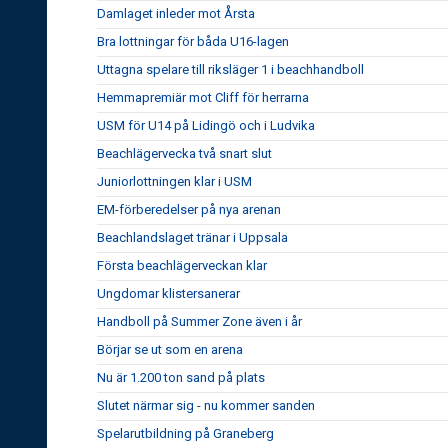
Damlaget inleder mot Årsta
Bra lottningar för båda U16-lagen
Uttagna spelare till riksläger 1 i beachhandboll
Hemmapremiär mot Cliff för herrarna
USM för U14 på Lidingö och i Ludvika
Beachlägervecka två snart slut
Juniorlottningen klar i USM
EM-förberedelser på nya arenan
Beachlandslaget tränar i Uppsala
Första beachlägerveckan klar
Ungdomar klistersanerar
Handboll på Summer Zone även i år
Börjar se ut som en arena
Nu är 1.200 ton sand på plats
Slutet närmar sig - nu kommer sanden
Spelarutbildning på Graneberg