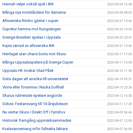
Hannah väljer också spel i AIK
2022-05-04 16:48
Många nya motståndare för damerna
2022-04-28 08:05
Allsvenska Rimbo gästar i cupen
2022-04-27 10:46
Cupretur hemma mot Kungsängen
2022-04-26 14:42
Sverige-Brasilien spelas i Uppsala
2022-04-25 23:41
Kajsa värvad av allsvenska AIK
2022-04-21 14:46
Herrlaget utan chans borta mot Skuru
2022-04-17 17:00
Många Uppsalaspelare på Sverige Cupen
2022-04-17 10:08
Uppsala HK önskar Glad Påsk
2022-04-16 11:40
Sista dagen att ansöka till universitetet
2022-04-14 09:21
Vinna eller försvinna i Nacka bollhall
2022-04-13 23:26
Skurus rutinerade spelare avgjorde
2022-04-12 16:30
Sökes: Festansvarig till 10-årsjubileum
2022-04-11 17:20
Nu väntar Skuru i Direkt Off i Fyrishov
2022-04-09 06:46
Historisk framgång uppmärksammades
2022-04-07 12:00
Kvalavancemang inför fullsatta läktare
2022-04-07 06:00