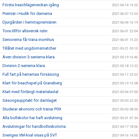
Första beachlägerveckan igång
2021-06-14 14:25
Premiär i Hudik för damerna
2021-06-07 15:53
Djurgården i hemmapremiären
2021-06-04 16:19
Tova tillför allsvensk rutin
2021-06-01 22:04
Seniorerna får träna inomhus
2021-06-01 15:23
Tillåtet med ungdomsmatcher
2021-05-21 09:10
Även division 3-serierna klara
2021-05-19 16:46
Division 2-serierna klara
2021-05-18 13:22
Full fart på herrarnas försäsong
2021-05-17 23:22
Klart för beachspel på Graneberg
2021-05-10 15:58
Klart med förlängt materialavtal
2021-05-04 07:00
Säsongsupptakt för damlaget
2021-05-03 22:33
Studerar ekonomi och tränar P09
2021-05-02 08:00
Alla bollskolor har haft avslutning
2021-05-01 07:34
Avslutningar för handbollsskolorna
2021-04-17 18:06
Sveriges VM-kval visas på SVT
2021-04-16 14:55