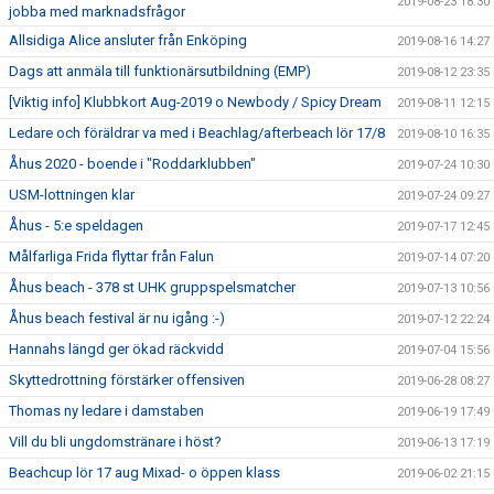
2019-08-23 18:30
jobba med marknadsfrågor
Allsidiga Alice ansluter från Enköping
2019-08-16 14:27
Dags att anmäla till funktionärsutbildning (EMP)
2019-08-12 23:35
[Viktig info] Klubbkort Aug-2019 o Newbody / Spicy Dream
2019-08-11 12:15
Ledare och föräldrar va med i Beachlag/afterbeach lör 17/8
2019-08-10 16:35
Åhus 2020 - boende i "Roddarklubben"
2019-07-24 10:30
USM-lottningen klar
2019-07-24 09:27
Åhus - 5:e speldagen
2019-07-17 12:45
Målfarliga Frida flyttar från Falun
2019-07-14 07:20
Åhus beach - 378 st UHK gruppspelsmatcher
2019-07-13 10:56
Åhus beach festival är nu igång :-)
2019-07-12 22:24
Hannahs längd ger ökad räckvidd
2019-07-04 15:56
Skyttedrottning förstärker offensiven
2019-06-28 08:27
Thomas ny ledare i damstaben
2019-06-19 17:49
Vill du bli ungdomstränare i höst?
2019-06-13 17:19
Beachcup lör 17 aug Mixad- o öppen klass
2019-06-02 21:15