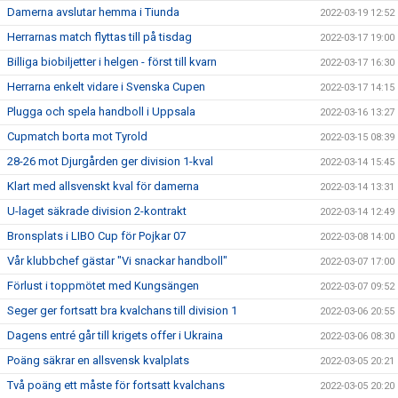
Damerna avslutar hemma i Tiunda
2022-03-19 12:52
Herrarnas match flyttas till på tisdag
2022-03-17 19:00
Billiga biobiljetter i helgen - först till kvarn
2022-03-17 16:30
Herrarna enkelt vidare i Svenska Cupen
2022-03-17 14:15
Plugga och spela handboll i Uppsala
2022-03-16 13:27
Cupmatch borta mot Tyrold
2022-03-15 08:39
28-26 mot Djurgården ger division 1-kval
2022-03-14 15:45
Klart med allsvenskt kval för damerna
2022-03-14 13:31
U-laget säkrade division 2-kontrakt
2022-03-14 12:49
Bronsplats i LIBO Cup för Pojkar 07
2022-03-08 14:00
Vår klubbchef gästar "Vi snackar handboll"
2022-03-07 17:00
Förlust i toppmötet med Kungsängen
2022-03-07 09:52
Seger ger fortsatt bra kvalchans till division 1
2022-03-06 20:55
Dagens entré går till krigets offer i Ukraina
2022-03-06 08:30
Poäng säkrar en allsvensk kvalplats
2022-03-05 20:21
Två poäng ett måste för fortsatt kvalchans
2022-03-05 20:20