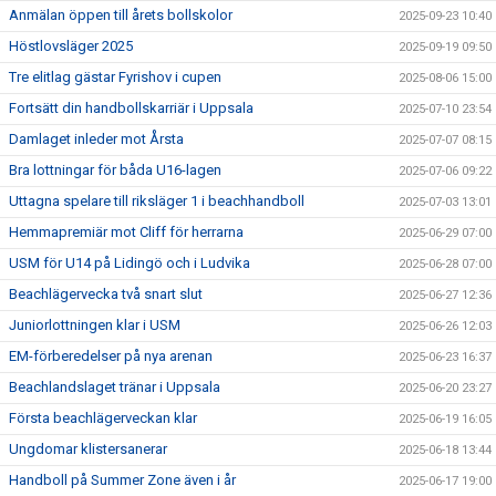
Anmälan öppen till årets bollskolor
2025-09-23 10:40
Höstlovsläger 2025
2025-09-19 09:50
Tre elitlag gästar Fyrishov i cupen
2025-08-06 15:00
Fortsätt din handbollskarriär i Uppsala
2025-07-10 23:54
Damlaget inleder mot Årsta
2025-07-07 08:15
Bra lottningar för båda U16-lagen
2025-07-06 09:22
Uttagna spelare till riksläger 1 i beachhandboll
2025-07-03 13:01
Hemmapremiär mot Cliff för herrarna
2025-06-29 07:00
USM för U14 på Lidingö och i Ludvika
2025-06-28 07:00
Beachlägervecka två snart slut
2025-06-27 12:36
Juniorlottningen klar i USM
2025-06-26 12:03
EM-förberedelser på nya arenan
2025-06-23 16:37
Beachlandslaget tränar i Uppsala
2025-06-20 23:27
Första beachlägerveckan klar
2025-06-19 16:05
Ungdomar klistersanerar
2025-06-18 13:44
Handboll på Summer Zone även i år
2025-06-17 19:00