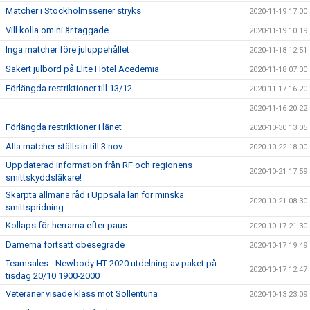
Matcher i Stockholmsserier stryks
2020-11-19 17:00
Vill kolla om ni är taggade
2020-11-19 10:19
Inga matcher före juluppehållet
2020-11-18 12:51
Säkert julbord på Elite Hotel Acedemia
2020-11-18 07:00
Förlängda restriktioner till 13/12
2020-11-17 16:20
2020-11-16 20:22
Förlängda restriktioner i länet
2020-10-30 13:05
Alla matcher ställs in till 3 nov
2020-10-22 18:00
Uppdaterad information från RF och regionens
2020-10-21 17:59
smittskyddsläkare!
Skärpta allmäna råd i Uppsala län för minska
2020-10-21 08:30
smittspridning
Kollaps för herrarna efter paus
2020-10-17 21:30
Damerna fortsatt obesegrade
2020-10-17 19:49
Teamsales - Newbody HT 2020 utdelning av paket på
2020-10-17 12:47
tisdag 20/10 1900-2000
Veteraner visade klass mot Sollentuna
2020-10-13 23:09