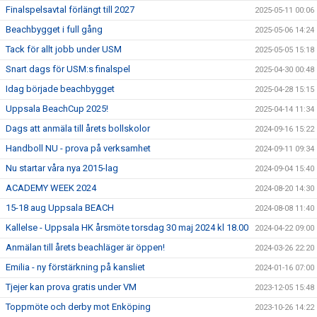
Finalspelsavtal förlängt till 2027
2025-05-11 00:06
Beachbygget i full gång
2025-05-06 14:24
Tack för allt jobb under USM
2025-05-05 15:18
Snart dags för USM:s finalspel
2025-04-30 00:48
Idag började beachbygget
2025-04-28 15:15
Uppsala BeachCup 2025!
2025-04-14 11:34
Dags att anmäla till årets bollskolor
2024-09-16 15:22
Handboll NU - prova på verksamhet
2024-09-11 09:34
Nu startar våra nya 2015-lag
2024-09-04 15:40
ACADEMY WEEK 2024
2024-08-20 14:30
15-18 aug Uppsala BEACH
2024-08-08 11:40
Kallelse - Uppsala HK årsmöte torsdag 30 maj 2024 kl 18.00
2024-04-22 09:00
Anmälan till årets beachläger är öppen!
2024-03-26 22:20
Emilia - ny förstärkning på kansliet
2024-01-16 07:00
Tjejer kan prova gratis under VM
2023-12-05 15:48
Toppmöte och derby mot Enköping
2023-10-26 14:22