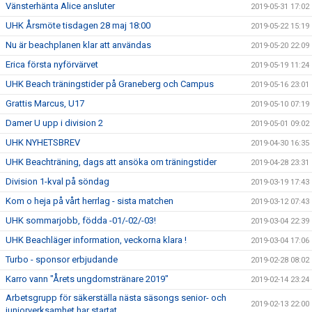
Vänsterhänta Alice ansluter
2019-05-31 17:02
UHK Årsmöte tisdagen 28 maj 18:00
2019-05-22 15:19
Nu är beachplanen klar att användas
2019-05-20 22:09
Erica första nyförvärvet
2019-05-19 11:24
UHK Beach träningstider på Graneberg och Campus
2019-05-16 23:01
Grattis Marcus, U17
2019-05-10 07:19
Damer U upp i division 2
2019-05-01 09:02
UHK NYHETSBREV
2019-04-30 16:35
UHK Beachträning, dags att ansöka om träningstider
2019-04-28 23:31
Division 1-kval på söndag
2019-03-19 17:43
Kom o heja på vårt herrlag - sista matchen
2019-03-12 07:43
UHK sommarjobb, födda -01/-02/-03!
2019-03-04 22:39
UHK Beachläger information, veckorna klara !
2019-03-04 17:06
Turbo - sponsor erbjudande
2019-02-28 08:02
Karro vann "Årets ungdomstränare 2019"
2019-02-14 23:24
Arbetsgrupp för säkerställa nästa säsongs senior- och
2019-02-13 22:00
juniorverksamhet har startat