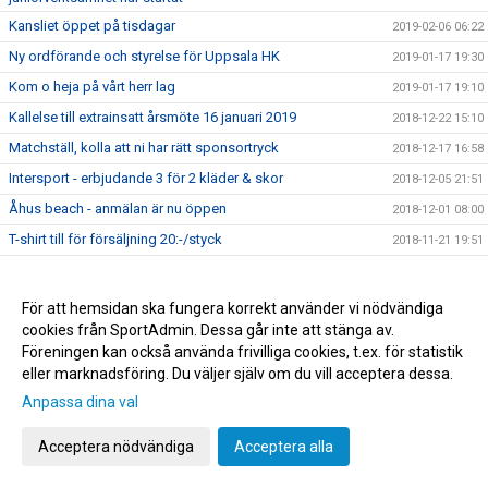
Kansliet öppet på tisdagar
2019-02-06 06:22
Ny ordförande och styrelse för Uppsala HK
2019-01-17 19:30
Kom o heja på vårt herr lag
2019-01-17 19:10
Kallelse till extrainsatt årsmöte 16 januari 2019
2018-12-22 15:10
Matchställ, kolla att ni har rätt sponsortryck
2018-12-17 16:58
Intersport - erbjudande 3 för 2 kläder & skor
2018-12-05 21:51
Åhus beach - anmälan är nu öppen
2018-12-01 08:00
T-shirt till för försäljning 20:-/styck
2018-11-21 19:51
PANTAMERA
2018-11-21 19:40
Sekk.väskan till Tiundaskolan / UHK förrådet i Fyrishov
2018-11-18 09:21
För att hemsidan ska fungera korrekt använder vi nödvändiga
cookies från SportAdmin. Dessa går inte att stänga av.
Uppsala HK:s nya kanslist!
2018-10-19 18:24
Föreningen kan också använda frivilliga cookies, t.ex. för statistik
P04 klara till USM steg 3 :-)
2018-10-14 22:12
eller marknadsföring. Du väljer själv om du vill acceptera dessa.
Handbollens försäkring
2018-10-02 12:16
Anpassa dina val
USM-finalerna spelas i Uppsala - nu är det klart!
2018-09-05 21:40
Acceptera nödvändiga
Acceptera alla
Bollkul och minihandboll med start 1 sept
2018-08-31 15:07
Hemsidan förändras lite...
2018-08-30 22:42