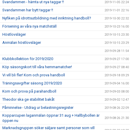
Svandammen - hämta ut nya taggar !!
2019-11-05 22:24
Svandammen har bytt taggar !!
2019-11-01 22:16
Nyfiken på idrottsutbildning med inriktning handboll?
2019-10-30 22:32
Försening av våra nya matchställ
2019-10-23 16:00
Höstlovsläger
2019-10-15 23:30
Anmälan höstlovsläger
2019-10-15 23:29
2019-09-28 11:54
Klubbkollektion för 2019/2020
2019-09-27 17:00
Köp säsongskort till våra hemmamatcher!
2019-09-27 08:40
Vi vill bli fler! Kom och prova handboll
2019-09-18 09:29
Träningsavgifter säsong 2019/2020
2019-09-04 16:00
Kom och prova på parahandboll
2019-09-03 08:00
Theodor ska ge stabilitet bakåt
2019-09-02 12:47
Påminnelse - Utdrag ur belastningsregister
2019-08-26 22:09
Kopparcupen laganmälan öppnar 31 aug + Hallbybollen är
2019-08-26 21:30
öppen nu
Marknadsgruppen söker säljare samt personer som vill