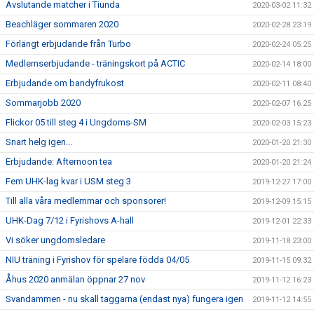
Avslutande matcher i Tiunda
2020-03-02 11:32
Beachläger sommaren 2020
2020-02-28 23:19
Förlängt erbjudande från Turbo
2020-02-24 05:25
Medlemserbjudande - träningskort på ACTIC
2020-02-14 18:00
Erbjudande om bandyfrukost
2020-02-11 08:40
Sommarjobb 2020
2020-02-07 16:25
Flickor 05 till steg 4 i Ungdoms-SM
2020-02-03 15:23
Snart helg igen...
2020-01-20 21:30
Erbjudande: Afternoon tea
2020-01-20 21:24
Fem UHK-lag kvar i USM steg 3
2019-12-27 17:00
Till alla våra medlemmar och sponsorer!
2019-12-09 15:15
UHK-Dag 7/12 i Fyrishovs A-hall
2019-12-01 22:33
Vi söker ungdomsledare
2019-11-18 23:00
NIU träning i Fyrishov för spelare födda 04/05
2019-11-15 09:32
Åhus 2020 anmälan öppnar 27 nov
2019-11-12 16:23
Svandammen - nu skall taggarna (endast nya) fungera igen
2019-11-12 14:55