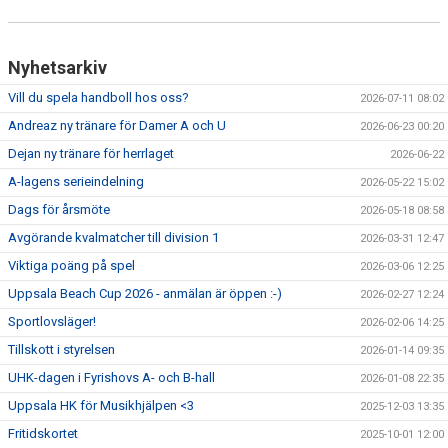
Nyhetsarkiv
Vill du spela handboll hos oss?
2026-07-11 08:02
Andreaz ny tränare för Damer A och U
2026-06-23 00:20
Dejan ny tränare för herrlaget
2026-06-22
A-lagens serieindelning
2026-05-22 15:02
Dags för årsmöte
2026-05-18 08:58
Avgörande kvalmatcher till division 1
2026-03-31 12:47
Viktiga poäng på spel
2026-03-06 12:25
Uppsala Beach Cup 2026 - anmälan är öppen :-)
2026-02-27 12:24
Sportlovsläger!
2026-02-06 14:25
Tillskott i styrelsen
2026-01-14 09:35
UHK-dagen i Fyrishovs A- och B-hall
2026-01-08 22:35
Uppsala HK för Musikhjälpen <3
2025-12-03 13:35
Fritidskortet
2025-10-01 12:00