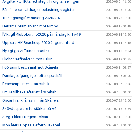
Avgifter - UHK tar ett steg till i digitaliseringen
2020-08-31 16:00
Påminnelse - Utdrag ur belastningsregister
2020-08-26 13:00
Träningsavgifter säsong 2020/2021
2020-08-23 11:00
Herrarna premiärvann mot Rimbo
2020-08-16 06:48
[Viktigt] Klubbkort ht-2020 på måndag kl 17-19
2020-08-14 15:50
Uppsala HK Beachcup 2020 är genomförd
2020-08-14 14:45
Nylagt golv i Tiunda sporthall
2020-08-12 16:24
Flickor 04 finalvann mot Falun
2020-08-12 00:35
P06 vann beachfinal mot Skånela
2020-08-11 09:37
Damlaget igång igen efter uppehåll
2020-08-08 06:00
Beachcup - men utan publik
2020-08-07 13:26
Emilie tillbaka efter ett års rehab
2020-07-31 06:00
Oscar Frank lånas in från Skånela
2020-07-29 15:00
Skövdespelare förstärker på V6
2020-07-15 15:59
Steg 1 klart i Region Tolvan
2020-07-11 13:50
Moa åter i Uppsala efter SHE-spel
2020-07-09 06:00