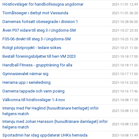
Höstlovsläger för handbollssugna ungdomar
2021-11-01 12:49
Tiomålsseger i derbyt mot Vassunda
2021-11-01 06:20
Damernas fortsatt obesegrade i division 1
2021-10-28 06:00
Även P07 vidare till steg 3 i Ungdoms-SM
2021-10-27 23:33
F05-06 direkt till steg 3 i Ungdoms-SM
2021-10-25 15:28
Roligt pilotprojekt - ledare sökes
2021-10-21 11:00
Beställ föreningsbiljetter till herr-VM 2023
2021-10-18 17:00
Handball Fitness - gruppträning för alla
2021-10-18 11:55
Gymnasievalet närmar sig
2021-10-17 17:00
Herrarna upp i serieledning
2021-10-16 22:02
Damerna tappade och vann poäng
2021-10-16 17:46
Välkomna till höstlovsläger 1-4 nov
2021-10-08 17:30
Intervju med Per Haglind (huvudtränare herrlaget) inför
2021-10-08 12:10
helgens match
Intervju med Johan Hansson (huvudtränare damlaget) inför
2021-10-08 12:00
helgens match
Sportadmin har idag uppdaterat UHKs hemsida
2021-10-08 11:49