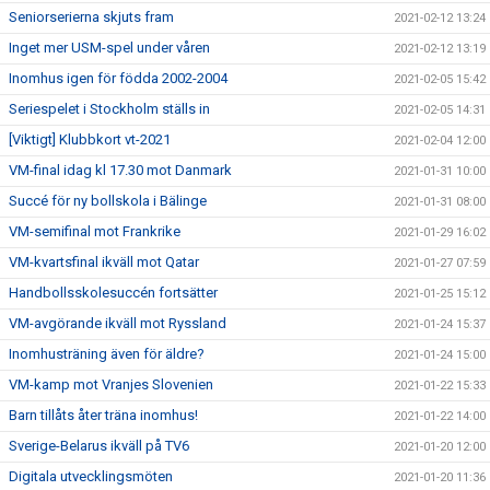
Seniorserierna skjuts fram
2021-02-12 13:24
Inget mer USM-spel under våren
2021-02-12 13:19
Inomhus igen för födda 2002-2004
2021-02-05 15:42
Seriespelet i Stockholm ställs in
2021-02-05 14:31
[Viktigt] Klubbkort vt-2021
2021-02-04 12:00
VM-final idag kl 17.30 mot Danmark
2021-01-31 10:00
Succé för ny bollskola i Bälinge
2021-01-31 08:00
VM-semifinal mot Frankrike
2021-01-29 16:02
VM-kvartsfinal ikväll mot Qatar
2021-01-27 07:59
Handbollsskolesuccén fortsätter
2021-01-25 15:12
VM-avgörande ikväll mot Ryssland
2021-01-24 15:37
Inomhusträning även för äldre?
2021-01-24 15:00
VM-kamp mot Vranjes Slovenien
2021-01-22 15:33
Barn tillåts åter träna inomhus!
2021-01-22 14:00
Sverige-Belarus ikväll på TV6
2021-01-20 12:00
Digitala utvecklingsmöten
2021-01-20 11:36