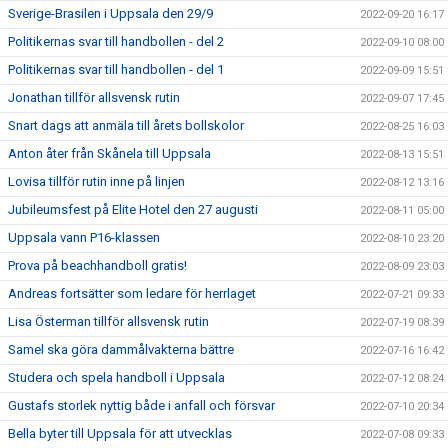
Sverige-Brasilen i Uppsala den 29/9
2022-09-20 16:17
Politikernas svar till handbollen - del 2
2022-09-10 08:00
Politikernas svar till handbollen - del 1
2022-09-09 15:51
Jonathan tillför allsvensk rutin
2022-09-07 17:45
Snart dags att anmäla till årets bollskolor
2022-08-25 16:03
Anton åter från Skånela till Uppsala
2022-08-13 15:51
Lovisa tillför rutin inne på linjen
2022-08-12 13:16
Jubileumsfest på Elite Hotel den 27 augusti
2022-08-11 05:00
Uppsala vann P16-klassen
2022-08-10 23:20
Prova på beachhandboll gratis!
2022-08-09 23:03
Andreas fortsätter som ledare för herrlaget
2022-07-21 09:33
Lisa Österman tillför allsvensk rutin
2022-07-19 08:39
Samel ska göra dammålvakterna bättre
2022-07-16 16:42
Studera och spela handboll i Uppsala
2022-07-12 08:24
Gustafs storlek nyttig både i anfall och försvar
2022-07-10 20:34
Bella byter till Uppsala för att utvecklas
2022-07-08 09:33