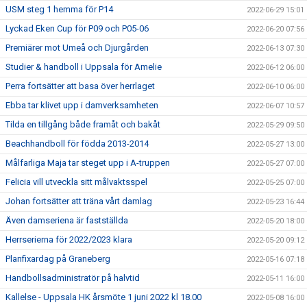
USM steg 1 hemma för P14
2022-06-29 15:01
Lyckad Eken Cup för P09 och P05-06
2022-06-20 07:56
Premiärer mot Umeå och Djurgården
2022-06-13 07:30
Studier & handboll i Uppsala för Amelie
2022-06-12 06:00
Perra fortsätter att basa över herrlaget
2022-06-10 06:00
Ebba tar klivet upp i damverksamheten
2022-06-07 10:57
Tilda en tillgång både framåt och bakåt
2022-05-29 09:50
Beachhandboll för födda 2013-2014
2022-05-27 13:00
Målfarliga Maja tar steget upp i A-truppen
2022-05-27 07:00
Felicia vill utveckla sitt målvaktsspel
2022-05-25 07:00
Johan fortsätter att träna vårt damlag
2022-05-23 16:44
Även damseriena är fastställda
2022-05-20 18:00
Herrserierna för 2022/2023 klara
2022-05-20 09:12
Planfixardag på Graneberg
2022-05-16 07:18
Handbollsadministratör på halvtid
2022-05-11 16:00
Kallelse - Uppsala HK årsmöte 1 juni 2022 kl 18.00
2022-05-08 16:00