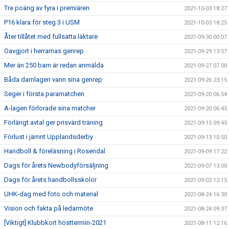
Tre poäng av fyra i premiären
2021-10-03 18:27
P16 klara för steg 3 i USM
2021-10-03 18:25
Åter tillåtet med fullsatta läktare
2021-09-30 00:07
Oavgjort i herrarnas genrep
2021-09-29 13:57
Mer än 250 barn är redan anmälda
2021-09-27 07:00
Båda damlagen vann sina genrep
2021-09-26 23:15
Seger i första paramatchen
2021-09-20 06:54
A-lagen förlorade sina matcher
2021-09-20 06:45
Förlängt avtal ger prisvärd träning
2021-09-15 09:45
Förlust i jämnt Upplandsderby
2021-09-13 10:50
Handboll & föreläsning i Rosendal
2021-09-09 17:22
Dags för årets Newbodyförsäljning
2021-09-07 13:00
Dags för årets handbollsskolor
2021-09-02 12:15
UHK-dag med foto och material
2021-08-24 16:30
Vision och fakta på ledarmöte
2021-08-24 09:37
[Viktigt] Klubbkort hösttermin-2021
2021-08-11 12:16