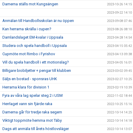
Damerna ställs mot Kungsängen
2023-10-26 14:15
2023-09-22 14:10
Anmälan till Handbollsskolan är nu öppen
2023-09-08 07:46
Kan herrarna skrälla i cupen?
2023-08-26 08:10
Damlandslaget EM-kvalar i Uppsala
2023-04-28 14:54
Studera och spela handboll i Uppsala
2023-04-15 05:42
Cupmöte mot Rimbo i Fyrishov
2023-04-13 09:38
Vill du spela handboll i ett motionslag?
2023-04-05 16:01
Billigare biobiljetter + pengar till klubben
2023-03-02 09:45
Säljs en bostad - sponsras UHK
2023-02-27 10:25
Herrarna klara för division 1
2023-02-19 10:39
Fyra av våra lag spelar steg 2 i USM
2022-11-02 18:44
Herrlaget vann sin fjärde raka
2022-10-25 15:16
Damerna går för tredje raka segern
2022-10-14 14:25
Viktigt toppmöte hemma mot Täby
2022-10-14 14:18
Dags att anmäla till årets höstlovsläger
2022-10-14 13:07