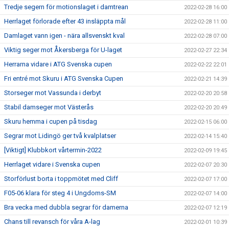
Tredje segern för motionslaget i damtrean
2022-02-28 16:00
Herrlaget förlorade efter 43 insläppta mål
2022-02-28 11:00
Damlaget vann igen - nära allsvenskt kval
2022-02-28 07:00
Viktig seger mot Åkersberga för U-laget
2022-02-27 22:34
Herrarna vidare i ATG Svenska cupen
2022-02-22 22:01
Fri entré mot Skuru i ATG Svenska Cupen
2022-02-21 14:39
Storseger mot Vassunda i derbyt
2022-02-20 20:58
Stabil damseger mot Västerås
2022-02-20 20:49
Skuru hemma i cupen på tisdag
2022-02-15 06:00
Segrar mot Lidingö ger två kvalplatser
2022-02-14 15:40
[Viktigt] Klubbkort vårtermin-2022
2022-02-09 19:45
Herrlaget vidare i Svenska cupen
2022-02-07 20:30
Storförlust borta i toppmötet med Cliff
2022-02-07 17:00
F05-06 klara för steg 4 i Ungdoms-SM
2022-02-07 14:00
Bra vecka med dubbla segrar för damerna
2022-02-07 12:19
Chans till revansch för våra A-lag
2022-02-01 10:39