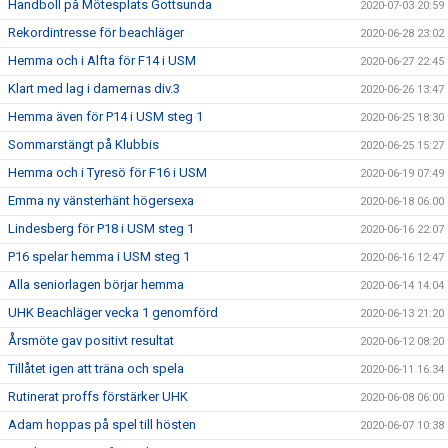
Handboll på Mötesplats Gottsunda
2020-07-03 20:59
Rekordintresse för beachläger
2020-06-28 23:02
Hemma och i Alfta för F14 i USM
2020-06-27 22:45
Klart med lag i damernas div.3
2020-06-26 13:47
Hemma även för P14 i USM steg 1
2020-06-25 18:30
Sommarstängt på Klubbis
2020-06-25 15:27
Hemma och i Tyresö för F16 i USM
2020-06-19 07:49
Emma ny vänsterhänt högersexa
2020-06-18 06:00
Lindesberg för P18 i USM steg 1
2020-06-16 22:07
P16 spelar hemma i USM steg 1
2020-06-16 12:47
Alla seniorlagen börjar hemma
2020-06-14 14:04
UHK Beachläger vecka 1 genomförd
2020-06-13 21:20
Årsmöte gav positivt resultat
2020-06-12 08:20
Tillåtet igen att träna och spela
2020-06-11 16:34
Rutinerat proffs förstärker UHK
2020-06-08 06:00
Adam hoppas på spel till hösten
2020-06-07 10:38