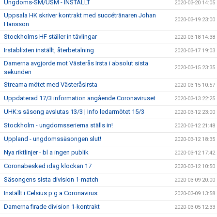
Ungdoms-SM/USM - INSTÄLLT
2020-03-20 14:05
Uppsala HK skriver kontrakt med succétränaren Johan
2020-03-19 23:00
Hansson
Stockholms HF ställer in tävlingar
2020-03-18 14:38
Irstablixten inställt, återbetalning
2020-03-17 19:03
Damerna avgjorde mot Västerås Irsta i absolut sista
2020-03-15 23:35
sekunden
Streama mötet med VästeråsIrsta
2020-03-15 10:57
Uppdaterad 17/3 information angående Coronaviruset
2020-03-13 22:25
UHK:s säsong avslutas 13/3 | Info ledarmötet 15/3
2020-03-12 23:00
Stockholm - ungdomsserierna ställs in!
2020-03-12 21:48
Uppland - ungdomssäsongen slut!
2020-03-12 18:35
Nya riktlinjer - bl a ingen publik
2020-03-12 17:42
Coronabesked idag klockan 17
2020-03-12 10:50
Säsongens sista division 1-match
2020-03-09 20:00
Inställt i Celsius p g a Coronavirus
2020-03-09 13:58
Damerna firade division 1-kontrakt
2020-03-05 12:33