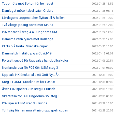
Toppmöte mot Bolton för herrlaget
2022-01-28 13:52
Damlaget möter tabelltvåan Örebro
2022-01-28 08:15
Lördagens toppmatcher flyttas till A-hallen
2022-01-25 19:30
Två viktiga poäng borta mot Kiruna
2022-01-24 17:00
P07 vidare till steg 4 A i Ungdoms-SM
2022-01-24 14:53
Damerna vann rysare mot Borlänge
2022-01-20 17:00
Cliffs blå borta i Svenska cupen
2022-01-20 15:00
Dammatch inställd p g a Covid-19
2022-01-15 09:04
Fortsatt succé för Uppsalas handbollsskolor
2022-01-06 22:51
Norrlandsresa för P05-06 i USM steg 3
2022-01-01 06:00
Uppsala HK önskar alla ett Gott Nytt År!
2021-12-31 16:00
Steg 3 i USM i Stockholm för F05-06
2021-12-31 06:00
Även F07 spelar USM steg 3 i Tiunda
2021-12-30 16:00
Skararesa för DJ i Ungdoms-SM steg 3
2021-12-30 06:00
P07 spelar USM steg 3 i Tiunda
2021-12-29 16:00
Tuff väg för herrarna att nå gruppspel i cupen
2021-12-28 20:06