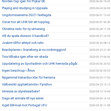
Norden Cup igen för Pojkar 06
2020-06-06 10:42
Playing and studying in Uppsala
2020-06-04 06:00
Ungdomsserierna 20/21 fastlagda
2020-06-01 15:45
Oscar tror att UHK blir ett topplag
2020-06-01 06:30
Christina redo för ny utmaning
2020-05-28 11:20
Vill du spela division 3-handboll?
2020-05-27 22:49
Joakim tillför attityd och rutin
2020-05-25 08:13
Beachplanen i Graneberg är nu iordninggjord
2020-05-23 21:40
Tina tillbaka igen efter sin skada
2020-05-19 06:00
Uppdatering av Sportadmin och UHK hemsida pågår...
2020-05-06 20:50
Ingen beachcup i Åhus
2020-05-06 09:53
Nygammal tränarduo klar för herrarna
2020-05-03 17:00
Välbesökt upptaktsmöte i Fyrishov
2020-04-23 15:15
Intresse av styrelsearbete?
2020-04-15 19:49
Dags att anmäla till nya serier
2020-04-06 16:52
Inget EM-kval mot Portugal i IFU
2020-03-30 11:48