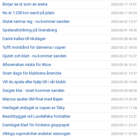
Börjar se ut som en arena
2025-06-17 13:01
Nu är 1.200 ton sand på plats
2025-06-11 09:54
Slutet närmar sig - nu kommer sanden
2025-06-02 13:57
Spelarutbildning på Graneberg
2025-06-01 18:35
Dante kallas till riksläger
2025-05-28 06:00
Tufft motstånd för damerna i cupen
2025-05-27 18:00
Gjutet och klart - nu kommer sanden
2025-05-27 16:37
Allsvenskan nästa för Alice
2025-05-26 15:41
Snart dags för klubbens årsmöte
2025-05-21 13:37
Vill du spela eller hjälp till i vår klubb
2025-05-20 19:00
Sargen klar - snart kommer sanden
2025-05-20 08:00
Marcus spelar SM-final med Bajen
2025-05-19 20:00
Herrlaget utslaget ur cupen av Täby
2025-05-19 17:28
Beachbygget vid Lundellska fortsätter
2025-05-12 12:21
Damlaget klart för höstens gruppspel
2025-05-11 23:47
Viktiga cupmatcher avslutar säsongen
2025-05-11 07:00