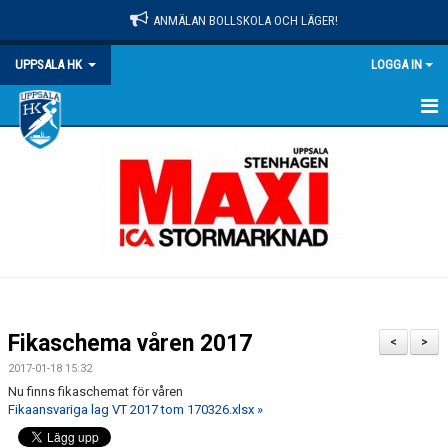
ANMÄLAN BOLLSKOLA OCH LÄGER!
UPPSALA HK
LOGGA IN
HEM
NYHETER
OM KLUBBEN
MATCHER
KALENDER
Fikaschema våren 2017
<
>
KONTAKT
2017-01-18 15:32
Nu finns fikaschemat för våren
DOKUMENT
Fikaansvariga lag VT 2017 tom 170326.xlsx »
PRAKTISK INFO