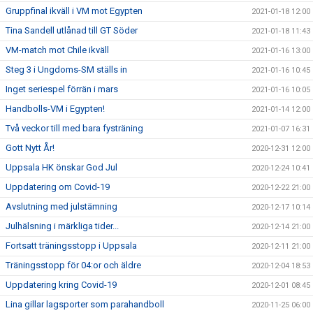
Gruppfinal ikväll i VM mot Egypten
2021-01-18 12:00
Tina Sandell utlånad till GT Söder
2021-01-18 11:43
VM-match mot Chile ikväll
2021-01-16 13:00
Steg 3 i Ungdoms-SM ställs in
2021-01-16 10:45
Inget seriespel förrän i mars
2021-01-16 10:05
Handbolls-VM i Egypten!
2021-01-14 12:00
Två veckor till med bara fysträning
2021-01-07 16:31
Gott Nytt År!
2020-12-31 12:00
Uppsala HK önskar God Jul
2020-12-24 10:41
Uppdatering om Covid-19
2020-12-22 21:00
Avslutning med julstämning
2020-12-17 10:14
Julhälsning i märkliga tider...
2020-12-14 21:00
Fortsatt träningsstopp i Uppsala
2020-12-11 21:00
Träningsstopp för 04:or och äldre
2020-12-04 18:53
Uppdatering kring Covid-19
2020-12-01 08:45
Lina gillar lagsporter som parahandboll
2020-11-25 06:00