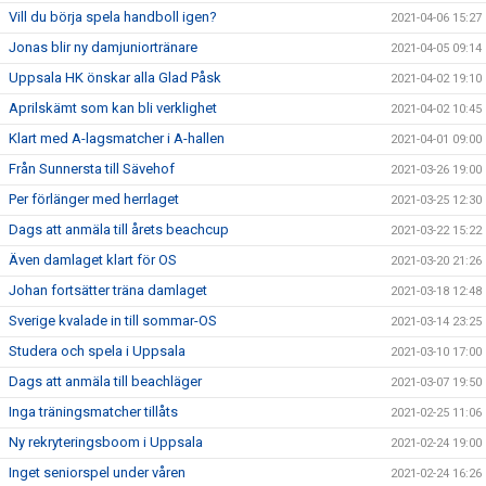
Vill du börja spela handboll igen?
2021-04-06 15:27
Jonas blir ny damjuniortränare
2021-04-05 09:14
Uppsala HK önskar alla Glad Påsk
2021-04-02 19:10
Aprilskämt som kan bli verklighet
2021-04-02 10:45
Klart med A-lagsmatcher i A-hallen
2021-04-01 09:00
Från Sunnersta till Sävehof
2021-03-26 19:00
Per förlänger med herrlaget
2021-03-25 12:30
Dags att anmäla till årets beachcup
2021-03-22 15:22
Även damlaget klart för OS
2021-03-20 21:26
Johan fortsätter träna damlaget
2021-03-18 12:48
Sverige kvalade in till sommar-OS
2021-03-14 23:25
Studera och spela i Uppsala
2021-03-10 17:00
Dags att anmäla till beachläger
2021-03-07 19:50
Inga träningsmatcher tillåts
2021-02-25 11:06
Ny rekryteringsboom i Uppsala
2021-02-24 19:00
Inget seniorspel under våren
2021-02-24 16:26