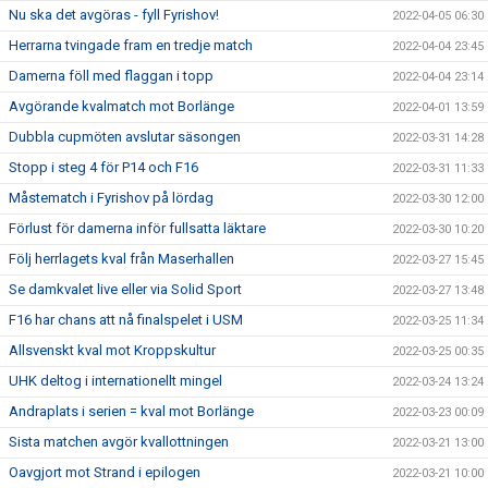
Nu ska det avgöras - fyll Fyrishov!
2022-04-05 06:30
Herrarna tvingade fram en tredje match
2022-04-04 23:45
Damerna föll med flaggan i topp
2022-04-04 23:14
Avgörande kvalmatch mot Borlänge
2022-04-01 13:59
Dubbla cupmöten avslutar säsongen
2022-03-31 14:28
Stopp i steg 4 för P14 och F16
2022-03-31 11:33
Måstematch i Fyrishov på lördag
2022-03-30 12:00
Förlust för damerna inför fullsatta läktare
2022-03-30 10:20
Följ herrlagets kval från Maserhallen
2022-03-27 15:45
Se damkvalet live eller via Solid Sport
2022-03-27 13:48
F16 har chans att nå finalspelet i USM
2022-03-25 11:34
Allsvenskt kval mot Kroppskultur
2022-03-25 00:35
UHK deltog i internationellt mingel
2022-03-24 13:24
Andraplats i serien = kval mot Borlänge
2022-03-23 00:09
Sista matchen avgör kvallottningen
2022-03-21 13:00
Oavgjort mot Strand i epilogen
2022-03-21 10:00