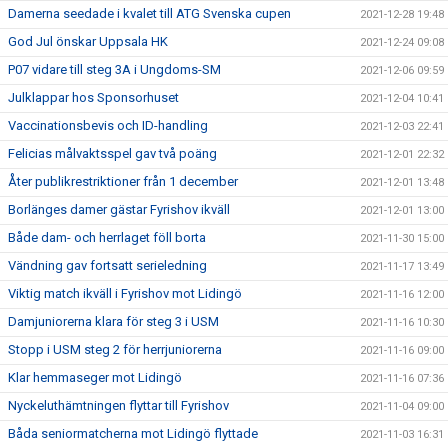
Damerna seedade i kvalet till ATG Svenska cupen
2021-12-28 19:48
God Jul önskar Uppsala HK
2021-12-24 09:08
P07 vidare till steg 3A i Ungdoms-SM
2021-12-06 09:59
Julklappar hos Sponsorhuset
2021-12-04 10:41
Vaccinationsbevis och ID-handling
2021-12-03 22:41
Felicias målvaktsspel gav två poäng
2021-12-01 22:32
Åter publikrestriktioner från 1 december
2021-12-01 13:48
Borlänges damer gästar Fyrishov ikväll
2021-12-01 13:00
Både dam- och herrlaget föll borta
2021-11-30 15:00
Vändning gav fortsatt serieledning
2021-11-17 13:49
Viktig match ikväll i Fyrishov mot Lidingö
2021-11-16 12:00
Damjuniorerna klara för steg 3 i USM
2021-11-16 10:30
Stopp i USM steg 2 för herrjuniorerna
2021-11-16 09:00
Klar hemmaseger mot Lidingö
2021-11-16 07:36
Nyckeluthämtningen flyttar till Fyrishov
2021-11-04 09:00
Båda seniormatcherna mot Lidingö flyttade
2021-11-03 16:31