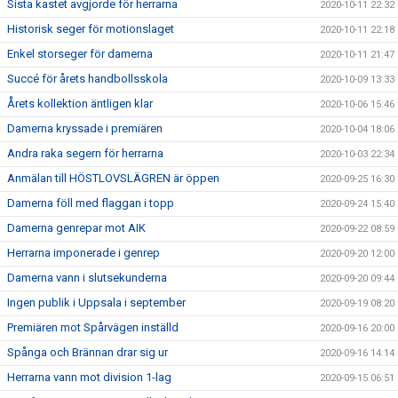
Sista kastet avgjorde för herrarna
2020-10-11 22:32
Historisk seger för motionslaget
2020-10-11 22:18
Enkel storseger för damerna
2020-10-11 21:47
Succé för årets handbollsskola
2020-10-09 13:33
Årets kollektion äntligen klar
2020-10-06 15:46
Damerna kryssade i premiären
2020-10-04 18:06
Andra raka segern för herrarna
2020-10-03 22:34
Anmälan till HÖSTLOVSLÄGREN är öppen
2020-09-25 16:30
Damerna föll med flaggan i topp
2020-09-24 15:40
Damerna genrepar mot AIK
2020-09-22 08:59
Herrarna imponerade i genrep
2020-09-20 12:00
Damerna vann i slutsekunderna
2020-09-20 09:44
Ingen publik i Uppsala i september
2020-09-19 08:20
Premiären mot Spårvägen inställd
2020-09-16 20:00
Spånga och Brännan drar sig ur
2020-09-16 14:14
Herrarna vann mot division 1-lag
2020-09-15 06:51