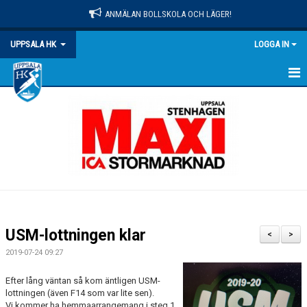
ANMÄLAN BOLLSKOLA OCH LÄGER!
UPPSALA HK
LOGGA IN
HEM
NYHETER
OM KLUBBEN
MATCHER
KALENDER
USM-lottningen klar
<
>
KONTAKT
2019-07-24 09:27
DOKUMENT
Efter lång väntan så kom äntligen USM-
lottningen (även F14 som var lite sen).
Vi kommer ha hemmaarrangemang i steg 1
PRAKTISK INFO