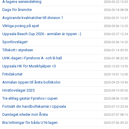
A-lagens serieindelning
2026-05-22 15:02
Dags för årsmöte
2026-05-18 08:58
Avgörande kvalmatcher till division 1
2026-03-31 12:47
Viktiga poäng på spel
2026-03-06 12:25
Uppsala Beach Cup 2026 - anmälan är öppen :-)
2026-02-27 12:24
Sportlovsläger!
2026-02-06 14:25
Tillskott i styrelsen
2026-01-14 09:35
UHK-dagen i Fyrishovs A- och B-hall
2026-01-08 22:35
Uppsala HK för Musikhjälpen <3
2025-12-03 13:35
Fritidskortet
2025-10-01 12:00
Anmälan öppen till årets bollskolor
2025-09-23 10:40
Höstlovsläger 2025
2025-09-19 09:50
Tre elitlag gästar Fyrishov i cupen
2025-08-06 15:00
Fortsätt din handbollskarriär i Uppsala
2025-07-10 23:54
Damlaget inleder mot Årsta
2025-07-07 08:15
Bra lottningar för båda U16-lagen
2025-07-06 09:22