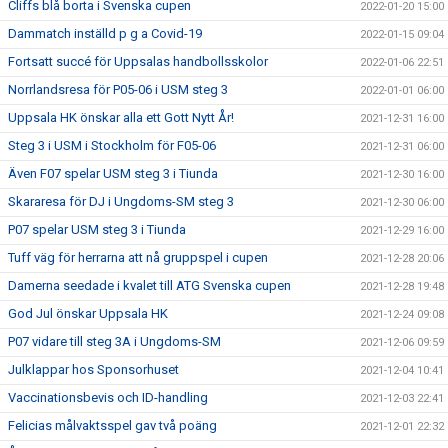
Cliffs blå borta i Svenska cupen
2022-01-20 15:00
Dammatch inställd p g a Covid-19
2022-01-15 09:04
Fortsatt succé för Uppsalas handbollsskolor
2022-01-06 22:51
Norrlandsresa för P05-06 i USM steg 3
2022-01-01 06:00
Uppsala HK önskar alla ett Gott Nytt År!
2021-12-31 16:00
Steg 3 i USM i Stockholm för F05-06
2021-12-31 06:00
Även F07 spelar USM steg 3 i Tiunda
2021-12-30 16:00
Skararesa för DJ i Ungdoms-SM steg 3
2021-12-30 06:00
P07 spelar USM steg 3 i Tiunda
2021-12-29 16:00
Tuff väg för herrarna att nå gruppspel i cupen
2021-12-28 20:06
Damerna seedade i kvalet till ATG Svenska cupen
2021-12-28 19:48
God Jul önskar Uppsala HK
2021-12-24 09:08
P07 vidare till steg 3A i Ungdoms-SM
2021-12-06 09:59
Julklappar hos Sponsorhuset
2021-12-04 10:41
Vaccinationsbevis och ID-handling
2021-12-03 22:41
Felicias målvaktsspel gav två poäng
2021-12-01 22:32