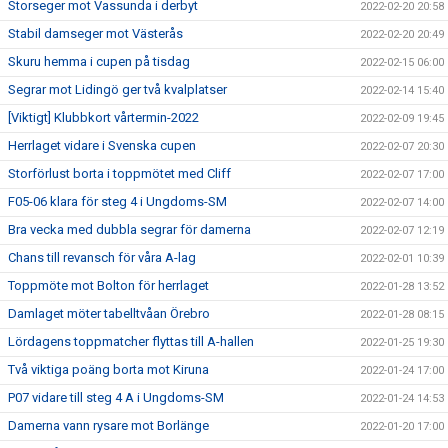
Storseger mot Vassunda i derbyt
2022-02-20 20:58
Stabil damseger mot Västerås
2022-02-20 20:49
Skuru hemma i cupen på tisdag
2022-02-15 06:00
Segrar mot Lidingö ger två kvalplatser
2022-02-14 15:40
[Viktigt] Klubbkort vårtermin-2022
2022-02-09 19:45
Herrlaget vidare i Svenska cupen
2022-02-07 20:30
Storförlust borta i toppmötet med Cliff
2022-02-07 17:00
F05-06 klara för steg 4 i Ungdoms-SM
2022-02-07 14:00
Bra vecka med dubbla segrar för damerna
2022-02-07 12:19
Chans till revansch för våra A-lag
2022-02-01 10:39
Toppmöte mot Bolton för herrlaget
2022-01-28 13:52
Damlaget möter tabelltvåan Örebro
2022-01-28 08:15
Lördagens toppmatcher flyttas till A-hallen
2022-01-25 19:30
Två viktiga poäng borta mot Kiruna
2022-01-24 17:00
P07 vidare till steg 4 A i Ungdoms-SM
2022-01-24 14:53
Damerna vann rysare mot Borlänge
2022-01-20 17:00