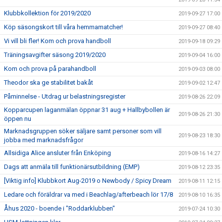
Klubbkollektion för 2019/2020
2019-09-27 17:00
Köp säsongskort till våra hemmamatcher!
2019-09-27 08:40
Vi vill bli fler! Kom och prova handboll
2019-09-18 09:29
Träningsavgifter säsong 2019/2020
2019-09-04 16:00
Kom och prova på parahandboll
2019-09-03 08:00
Theodor ska ge stabilitet bakåt
2019-09-02 12:47
Påminnelse - Utdrag ur belastningsregister
2019-08-26 22:09
Kopparcupen laganmälan öppnar 31 aug + Hallbybollen är
2019-08-26 21:30
öppen nu
Marknadsgruppen söker säljare samt personer som vill
2019-08-23 18:30
jobba med marknadsfrågor
Allsidiga Alice ansluter från Enköping
2019-08-16 14:27
Dags att anmäla till funktionärsutbildning (EMP)
2019-08-12 23:35
[Viktig info] Klubbkort Aug-2019 o Newbody / Spicy Dream
2019-08-11 12:15
Ledare och föräldrar va med i Beachlag/afterbeach lör 17/8
2019-08-10 16:35
Åhus 2020 - boende i "Roddarklubben"
2019-07-24 10:30