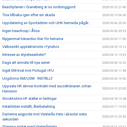
Beachplanen i Graneberg är nu iordninggjord
2020-05-23 21:40
Tina tillbaka igen efter sin skada
2020-05-19 06:00
Uppdatering av Sportadmin och UHK hemsida pågår...
2020-05-06 20:50
Ingen beachcup i Åhus
2020-05-06 09:53
Nygammal tränarduo klar för herrarna
2020-05-03 17:00
Välbesökt upptaktsmöte i Fyrishov
2020-04-23 15:15
Intresse av styrelsearbete?
2020-04-15 19:49
Dags att anmäla till nya serier
2020-04-06 16:52
Inget EM-kval mot Portugal i IFU
2020-03-30 11:48
Ungdoms-SM/USM - INSTÄLLT
2020-03-20 14:05
Uppsala HK skriver kontrakt med succétränaren Johan
2020-03-19 23:00
Hansson
Stockholms HF ställer in tävlingar
2020-03-18 14:38
Irstablixten inställt, återbetalning
2020-03-17 19:03
Damerna avgjorde mot Västerås Irsta i absolut sista
2020-03-15 23:35
sekunden
Streama mötet med VästeråsIrsta
2020-03-15 10:57