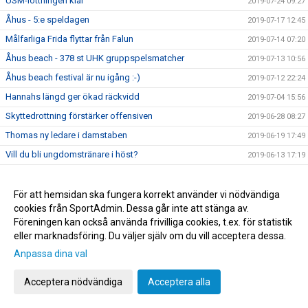
USM-lottningen klar
2019-07-24 09:27
Åhus - 5:e speldagen
2019-07-17 12:45
Målfarliga Frida flyttar från Falun
2019-07-14 07:20
Åhus beach - 378 st UHK gruppspelsmatcher
2019-07-13 10:56
Åhus beach festival är nu igång :-)
2019-07-12 22:24
Hannahs längd ger ökad räckvidd
2019-07-04 15:56
Skyttedrottning förstärker offensiven
2019-06-28 08:27
Thomas ny ledare i damstaben
2019-06-19 17:49
Vill du bli ungdomstränare i höst?
2019-06-13 17:19
Beachcup lör 17 aug Mixad- o öppen klass
2019-06-02 21:15
Vänsterhänta Alice ansluter
För att hemsidan ska fungera korrekt använder vi nödvändiga
2019-05-31 17:02
cookies från SportAdmin. Dessa går inte att stänga av.
UHK Årsmöte tisdagen 28 maj 18:00
2019-05-22 15:19
Föreningen kan också använda frivilliga cookies, t.ex. för statistik
Nu är beachplanen klar att användas
2019-05-20 22:09
eller marknadsföring. Du väljer själv om du vill acceptera dessa.
Erica första nyförvärvet
2019-05-19 11:24
Anpassa dina val
UHK Beach träningstider på Graneberg och Campus
2019-05-16 23:01
Acceptera nödvändiga
Acceptera alla
Grattis Marcus, U17
2019-05-10 07:19