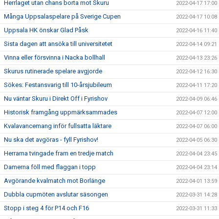
Herrlaget utan chans borta mot Skuru
2022-04-17 17:00
Många Uppsalaspelare på Sverige Cupen
2022-04-17 10:08
Uppsala HK önskar Glad Påsk
2022-04-16 11:40
Sista dagen att ansöka till universitetet
2022-04-14 09:21
Vinna eller försvinna i Nacka bollhall
2022-04-13 23:26
Skurus rutinerade spelare avgjorde
2022-04-12 16:30
Sökes: Festansvarig till 10-årsjubileum
2022-04-11 17:20
Nu väntar Skuru i Direkt Off i Fyrishov
2022-04-09 06:46
Historisk framgång uppmärksammades
2022-04-07 12:00
Kvalavancemang inför fullsatta läktare
2022-04-07 06:00
Nu ska det avgöras - fyll Fyrishov!
2022-04-05 06:30
Herrarna tvingade fram en tredje match
2022-04-04 23:45
Damerna föll med flaggan i topp
2022-04-04 23:14
Avgörande kvalmatch mot Borlänge
2022-04-01 13:59
Dubbla cupmöten avslutar säsongen
2022-03-31 14:28
Stopp i steg 4 för P14 och F16
2022-03-31 11:33