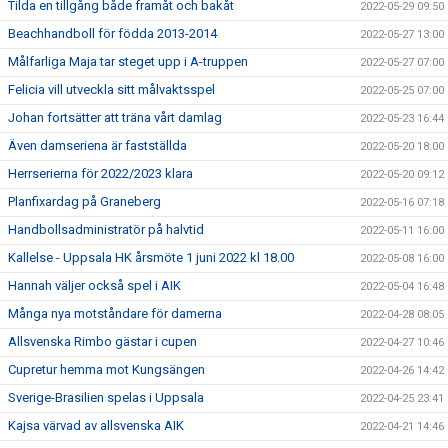
Tilda en tillgång både framåt och bakåt
2022-05-29 09:50
Beachhandboll för födda 2013-2014
2022-05-27 13:00
Målfarliga Maja tar steget upp i A-truppen
2022-05-27 07:00
Felicia vill utveckla sitt målvaktsspel
2022-05-25 07:00
Johan fortsätter att träna vårt damlag
2022-05-23 16:44
Även damseriena är fastställda
2022-05-20 18:00
Herrserierna för 2022/2023 klara
2022-05-20 09:12
Planfixardag på Graneberg
2022-05-16 07:18
Handbollsadministratör på halvtid
2022-05-11 16:00
Kallelse - Uppsala HK årsmöte 1 juni 2022 kl 18.00
2022-05-08 16:00
Hannah väljer också spel i AIK
2022-05-04 16:48
Många nya motståndare för damerna
2022-04-28 08:05
Allsvenska Rimbo gästar i cupen
2022-04-27 10:46
Cupretur hemma mot Kungsängen
2022-04-26 14:42
Sverige-Brasilien spelas i Uppsala
2022-04-25 23:41
Kajsa värvad av allsvenska AIK
2022-04-21 14:46