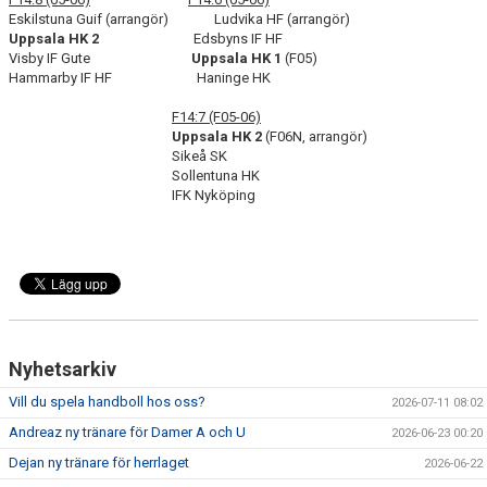
Eskilstuna Guif (arrangör) Ludvika HF (arrangör)
Uppsala HK 2
Edsbyns IF HF
Visby IF Gute
Uppsala HK 1
(F05)
Hammarby IF HF Haninge HK
F14:7 (F05-06)
Uppsala HK 2
(F06N, arrangör)
Sikeå SK
Sollentuna HK
IFK Nyköping
Nyhetsarkiv
Vill du spela handboll hos oss?
2026-07-11 08:02
Andreaz ny tränare för Damer A och U
2026-06-23 00:20
Dejan ny tränare för herrlaget
2026-06-22