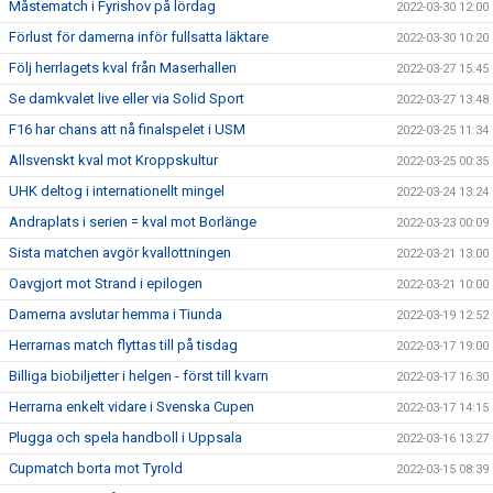
Måstematch i Fyrishov på lördag
2022-03-30 12:00
Förlust för damerna inför fullsatta läktare
2022-03-30 10:20
Följ herrlagets kval från Maserhallen
2022-03-27 15:45
Se damkvalet live eller via Solid Sport
2022-03-27 13:48
F16 har chans att nå finalspelet i USM
2022-03-25 11:34
Allsvenskt kval mot Kroppskultur
2022-03-25 00:35
UHK deltog i internationellt mingel
2022-03-24 13:24
Andraplats i serien = kval mot Borlänge
2022-03-23 00:09
Sista matchen avgör kvallottningen
2022-03-21 13:00
Oavgjort mot Strand i epilogen
2022-03-21 10:00
Damerna avslutar hemma i Tiunda
2022-03-19 12:52
Herrarnas match flyttas till på tisdag
2022-03-17 19:00
Billiga biobiljetter i helgen - först till kvarn
2022-03-17 16:30
Herrarna enkelt vidare i Svenska Cupen
2022-03-17 14:15
Plugga och spela handboll i Uppsala
2022-03-16 13:27
Cupmatch borta mot Tyrold
2022-03-15 08:39