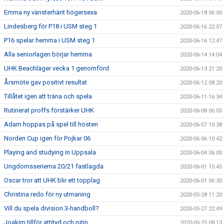
Emma ny vänsterhänt högersexa
2020-06-18 06:00
Lindesberg för P18 i USM steg 1
2020-06-16 22:07
P16 spelar hemma i USM steg 1
2020-06-16 12:47
Alla seniorlagen börjar hemma
2020-06-14 14:04
UHK Beachläger vecka 1 genomförd
2020-06-13 21:20
Årsmöte gav positivt resultat
2020-06-12 08:20
Tillåtet igen att träna och spela
2020-06-11 16:34
Rutinerat proffs förstärker UHK
2020-06-08 06:00
Adam hoppas på spel till hösten
2020-06-07 10:38
Norden Cup igen för Pojkar 06
2020-06-06 10:42
Playing and studying in Uppsala
2020-06-04 06:00
Ungdomsserierna 20/21 fastlagda
2020-06-01 15:45
Oscar tror att UHK blir ett topplag
2020-06-01 06:30
Christina redo för ny utmaning
2020-05-28 11:20
Vill du spela division 3-handboll?
2020-05-27 22:49
Joakim tillför attityd och rutin
2020-05-25 08:13