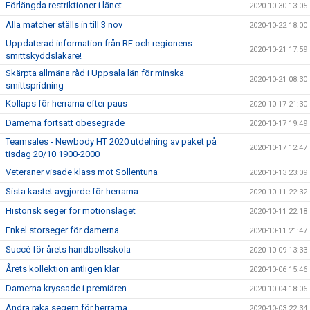
Förlängda restriktioner i länet
2020-10-30 13:05
Alla matcher ställs in till 3 nov
2020-10-22 18:00
Uppdaterad information från RF och regionens
2020-10-21 17:59
smittskyddsläkare!
Skärpta allmäna råd i Uppsala län för minska
2020-10-21 08:30
smittspridning
Kollaps för herrarna efter paus
2020-10-17 21:30
Damerna fortsatt obesegrade
2020-10-17 19:49
Teamsales - Newbody HT 2020 utdelning av paket på
2020-10-17 12:47
tisdag 20/10 1900-2000
Veteraner visade klass mot Sollentuna
2020-10-13 23:09
Sista kastet avgjorde för herrarna
2020-10-11 22:32
Historisk seger för motionslaget
2020-10-11 22:18
Enkel storseger för damerna
2020-10-11 21:47
Succé för årets handbollsskola
2020-10-09 13:33
Årets kollektion äntligen klar
2020-10-06 15:46
Damerna kryssade i premiären
2020-10-04 18:06
Andra raka segern för herrarna
2020-10-03 22:34