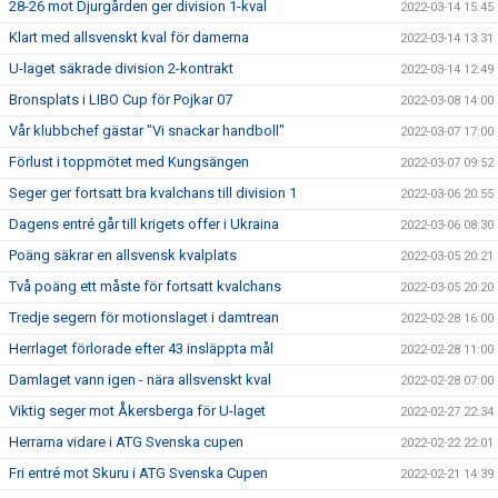
28-26 mot Djurgården ger division 1-kval
2022-03-14 15:45
Klart med allsvenskt kval för damerna
2022-03-14 13:31
U-laget säkrade division 2-kontrakt
2022-03-14 12:49
Bronsplats i LIBO Cup för Pojkar 07
2022-03-08 14:00
Vår klubbchef gästar "Vi snackar handboll"
2022-03-07 17:00
Förlust i toppmötet med Kungsängen
2022-03-07 09:52
Seger ger fortsatt bra kvalchans till division 1
2022-03-06 20:55
Dagens entré går till krigets offer i Ukraina
2022-03-06 08:30
Poäng säkrar en allsvensk kvalplats
2022-03-05 20:21
Två poäng ett måste för fortsatt kvalchans
2022-03-05 20:20
Tredje segern för motionslaget i damtrean
2022-02-28 16:00
Herrlaget förlorade efter 43 insläppta mål
2022-02-28 11:00
Damlaget vann igen - nära allsvenskt kval
2022-02-28 07:00
Viktig seger mot Åkersberga för U-laget
2022-02-27 22:34
Herrarna vidare i ATG Svenska cupen
2022-02-22 22:01
Fri entré mot Skuru i ATG Svenska Cupen
2022-02-21 14:39