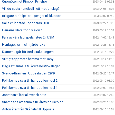
Cupmöte mot Rimbo i Fyrishov
2023-04-13 09:38
Vill du spela handboll i ett motionslag?
2023-04-05 16:01
Billigare biobiljetter + pengar till klubben
2023-03-02 09:45
Säljs en bostad - sponsras UHK
2023-02-27 10:25
Herrarna klara för division 1
2023-02-19 10:39
Fyra av våra lag spelar steg 2 i USM
2022-11-02 18:44
Herrlaget vann sin fjärde raka
2022-10-25 15:16
Damerna går för tredje raka segern
2022-10-14 14:25
Viktigt toppmöte hemma mot Täby
2022-10-14 14:18
Dags att anmäla till årets höstlovsläger
2022-10-14 13:07
Sverige-Brasilen i Uppsala den 29/9
2022-09-20 16:17
Politikernas svar till handbollen - del 2
2022-09-10 08:00
Politikernas svar till handbollen - del 1
2022-09-09 15:51
Jonathan tillför allsvensk rutin
2022-09-07 17:45
Snart dags att anmäla till årets bollskolor
2022-08-25 16:03
Anton åter från Skånela till Uppsala
2022-08-13 15:51