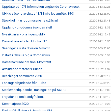
Uppdaterad 17/3 information angående Coronaviruset
2020-03-13 22:25
UHK:s säsong avslutas 13/3 | Info ledarmötet 15/3
2020-03-12 23:00
Stockholm - ungdomsserierna ställs in!
2020-03-12 21:48
Uppland - ungdomssäsongen slut!
2020-03-12 18:35
Nya riktlinjer - bl a ingen publik
2020-03-12 17:42
Coronabesked idag klockan 17
2020-03-12 10:50
Säsongens sista division 1-match
2020-03-09 20:00
Inställt i Celsius p g a Coronavirus
2020-03-09 13:58
Damerna firade division 1-kontrakt
2020-03-05 12:33
Avslutande matcher i Tiunda
2020-03-02 11:32
Beachläger sommaren 2020
2020-02-28 23:19
Förlängt erbjudande från Turbo
2020-02-24 05:25
Medlemserbjudande - träningskort på ACTIC
2020-02-14 18:00
Erbjudande om bandyfrukost
2020-02-11 08:40
Sommarjobb 2020
2020-02-07 16:25
Flickor 05 till steg 4 i Ungdoms-SM
2020-02-03 15:23