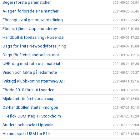
Seger i första paramatchen
2021-09-20 06:54
A-lagen förlorade sina matcher
2021-09-20 06:45
Förlängt avtal ger prisvärd träning
2021-09-15 09:45
Förlust i jämnt Upplandsderby
2021-09-13 10:50
Handboll & föreläsning i Rosendal
2021-09-09 17:22
Dags för årets Newbodyförsäljning
2021-09-07 13:00
Dags för årets handbollsskolor
2021-09-02 12:15
UHK-dag med foto och material
2021-08-24 16:30
Vision och fakta på ledarmöte
2021-08-24 09:37
[Viktigt] Klubbkort hösttermin-2021
2021-08-11 12:16
Födda 2010 först ut i sanden
2021-08-09 20:35
Mjukstart för årets beachcup
2021-08-09 13:00
OS-handbollen startar imorgon
2021-07-23 10:15
F14 fick USM steg 1 i Stockholm
2021-07-20 15:29
Studera och spela i Uppsala
2021-07-16 09:08
Hemmaspel i USM för P14
2021-07-15 13:00