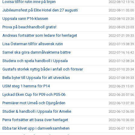
Lovisa tillför rutin inne på linjen
2022-08-12 13:16
Jubileumsfest på Elite Hotel den 27 augusti
2022-08-11 05:00
Uppsala vann P16-klassen
2022-08-10 23:20
Prova på beachhandboll gratis!
2022-08-09 23:03
Andreas fortsätter som ledare för herrlaget
2022-07-21 09:33
Lisa Österman tillför allsvensk rutin
2022-07-19 08:39
Samel ska göra dammålvakterna bättre
2022-07-16 16:42
Studera och spela handboll i Uppsala
2022-07-12 08:24
Gustafs storlek nyttig både i anfall och försvar
2022-07-10 20:34
Bella byter till Uppsala för att utvecklas
2022-07-08 09:33
USM steg 1 hemma för P14
2022-06-29 15:01
Lyckad Eken Cup för P09 och P05-06
2022-06-20 07:56
Premiärer mot Umeå och Djurgården
2022-06-13 07:30
Studier & handboll i Uppsala för Amelie
2022-06-12 06:00
Perra fortsätter att basa över herrlaget
2022-06-10 06:00
Ebba tar klivet upp i damverksamheten
2022-06-07 10:57