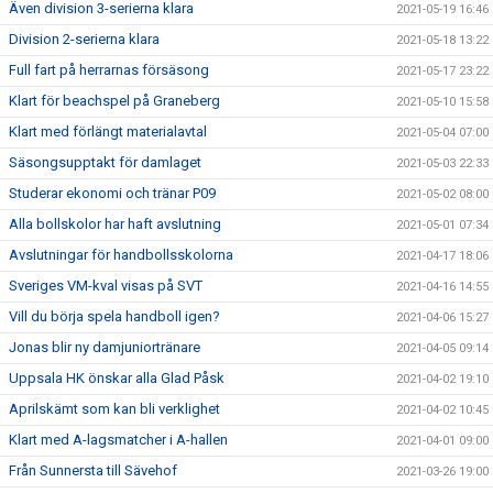
Även division 3-serierna klara
2021-05-19 16:46
Division 2-serierna klara
2021-05-18 13:22
Full fart på herrarnas försäsong
2021-05-17 23:22
Klart för beachspel på Graneberg
2021-05-10 15:58
Klart med förlängt materialavtal
2021-05-04 07:00
Säsongsupptakt för damlaget
2021-05-03 22:33
Studerar ekonomi och tränar P09
2021-05-02 08:00
Alla bollskolor har haft avslutning
2021-05-01 07:34
Avslutningar för handbollsskolorna
2021-04-17 18:06
Sveriges VM-kval visas på SVT
2021-04-16 14:55
Vill du börja spela handboll igen?
2021-04-06 15:27
Jonas blir ny damjuniortränare
2021-04-05 09:14
Uppsala HK önskar alla Glad Påsk
2021-04-02 19:10
Aprilskämt som kan bli verklighet
2021-04-02 10:45
Klart med A-lagsmatcher i A-hallen
2021-04-01 09:00
Från Sunnersta till Sävehof
2021-03-26 19:00