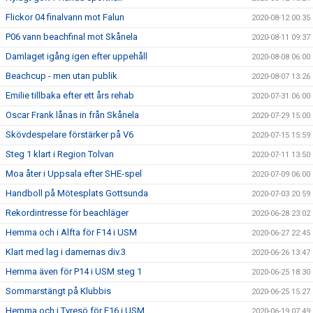
Flickor 04 finalvann mot Falun
2020-08-12 00:35
P06 vann beachfinal mot Skånela
2020-08-11 09:37
Damlaget igång igen efter uppehåll
2020-08-08 06:00
Beachcup - men utan publik
2020-08-07 13:26
Emilie tillbaka efter ett års rehab
2020-07-31 06:00
Oscar Frank lånas in från Skånela
2020-07-29 15:00
Skövdespelare förstärker på V6
2020-07-15 15:59
Steg 1 klart i Region Tolvan
2020-07-11 13:50
Moa åter i Uppsala efter SHE-spel
2020-07-09 06:00
Handboll på Mötesplats Gottsunda
2020-07-03 20:59
Rekordintresse för beachläger
2020-06-28 23:02
Hemma och i Alfta för F14 i USM
2020-06-27 22:45
Klart med lag i damernas div.3
2020-06-26 13:47
Hemma även för P14 i USM steg 1
2020-06-25 18:30
Sommarstängt på Klubbis
2020-06-25 15:27
Hemma och i Tyresö för F16 i USM
2020-06-19 07:49