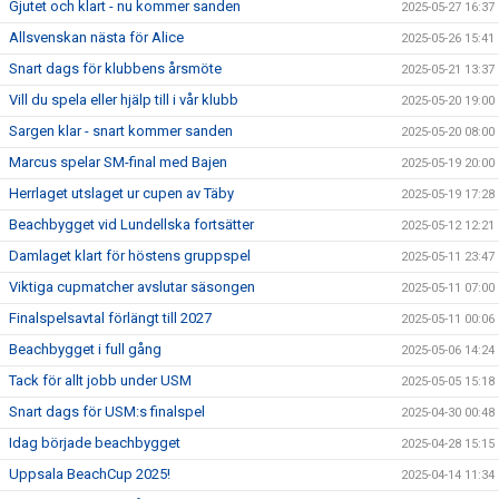
Gjutet och klart - nu kommer sanden
2025-05-27 16:37
Allsvenskan nästa för Alice
2025-05-26 15:41
Snart dags för klubbens årsmöte
2025-05-21 13:37
Vill du spela eller hjälp till i vår klubb
2025-05-20 19:00
Sargen klar - snart kommer sanden
2025-05-20 08:00
Marcus spelar SM-final med Bajen
2025-05-19 20:00
Herrlaget utslaget ur cupen av Täby
2025-05-19 17:28
Beachbygget vid Lundellska fortsätter
2025-05-12 12:21
Damlaget klart för höstens gruppspel
2025-05-11 23:47
Viktiga cupmatcher avslutar säsongen
2025-05-11 07:00
Finalspelsavtal förlängt till 2027
2025-05-11 00:06
Beachbygget i full gång
2025-05-06 14:24
Tack för allt jobb under USM
2025-05-05 15:18
Snart dags för USM:s finalspel
2025-04-30 00:48
Idag började beachbygget
2025-04-28 15:15
Uppsala BeachCup 2025!
2025-04-14 11:34