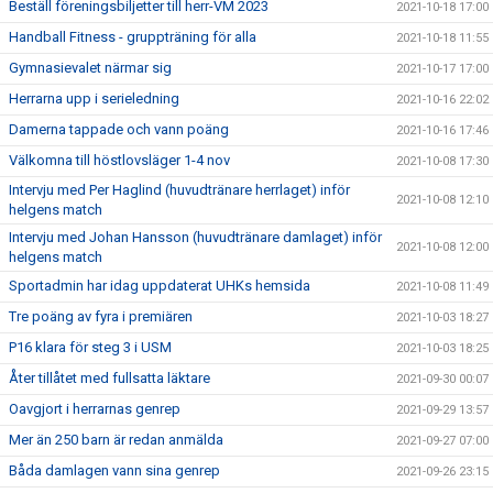
Beställ föreningsbiljetter till herr-VM 2023
2021-10-18 17:00
Handball Fitness - gruppträning för alla
2021-10-18 11:55
Gymnasievalet närmar sig
2021-10-17 17:00
Herrarna upp i serieledning
2021-10-16 22:02
Damerna tappade och vann poäng
2021-10-16 17:46
Välkomna till höstlovsläger 1-4 nov
2021-10-08 17:30
Intervju med Per Haglind (huvudtränare herrlaget) inför
2021-10-08 12:10
helgens match
Intervju med Johan Hansson (huvudtränare damlaget) inför
2021-10-08 12:00
helgens match
Sportadmin har idag uppdaterat UHKs hemsida
2021-10-08 11:49
Tre poäng av fyra i premiären
2021-10-03 18:27
P16 klara för steg 3 i USM
2021-10-03 18:25
Åter tillåtet med fullsatta läktare
2021-09-30 00:07
Oavgjort i herrarnas genrep
2021-09-29 13:57
Mer än 250 barn är redan anmälda
2021-09-27 07:00
Båda damlagen vann sina genrep
2021-09-26 23:15