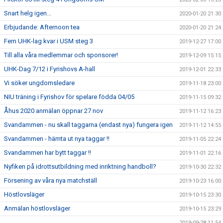
Snart helg igen...
2020-01-20 21:30
Erbjudande: Afternoon tea
2020-01-20 21:24
Fem UHK-lag kvar i USM steg 3
2019-12-27 17:00
Till alla våra medlemmar och sponsorer!
2019-12-09 15:15
UHK-Dag 7/12 i Fyrishovs A-hall
2019-12-01 22:33
Vi söker ungdomsledare
2019-11-18 23:00
NIU träning i Fyrishov för spelare födda 04/05
2019-11-15 09:32
Åhus 2020 anmälan öppnar 27 nov
2019-11-12 16:23
Svandammen - nu skall taggarna (endast nya) fungera igen
2019-11-12 14:55
Svandammen - hämta ut nya taggar !!
2019-11-05 22:24
Svandammen har bytt taggar !!
2019-11-01 22:16
Nyfiken på idrottsutbildning med inriktning handboll?
2019-10-30 22:32
Försening av våra nya matchställ
2019-10-23 16:00
Höstlovsläger
2019-10-15 23:30
Anmälan höstlovsläger
2019-10-15 23:29
2019-09-28 11:54