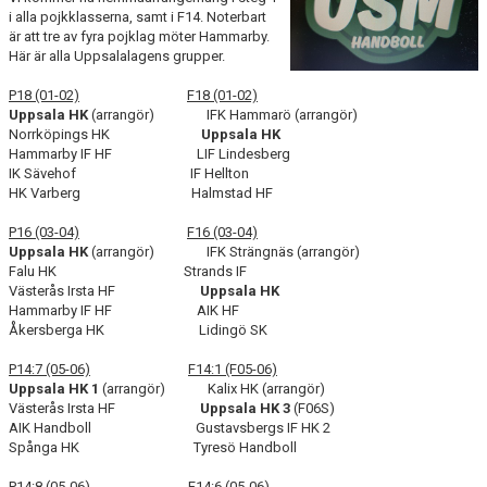
i alla pojkklasserna, samt i F14. Noterbart
är att tre av fyra pojklag möter Hammarby.
Här är alla Uppsalalagens grupper.
P18 (01-02)
F18 (01-02)
Uppsala HK
(arrangör) IFK Hammarö (arrangör)
Norrköpings HK
Uppsala HK
Hammarby IF HF LIF Lindesberg
IK Sävehof IF Hellton
HK Varberg Halmstad HF
P16 (03-04)
F16 (03-04)
Uppsala HK
(arrangör) IFK Strängnäs (arrangör)
Falu HK Strands IF
Västerås Irsta HF
Uppsala HK
Hammarby IF HF AIK HF
Åkersberga HK Lidingö SK
P14:7 (05-06)
F14:1 (F05-06)
Uppsala HK 1
(arrangör) Kalix HK (arrangör)
Västerås Irsta HF
Uppsala HK 3
(F06S)
AIK Handboll Gustavsbergs IF HK 2
Spånga HK Tyresö Handboll
P14:8 (05-06)
F14:6 (05-06)