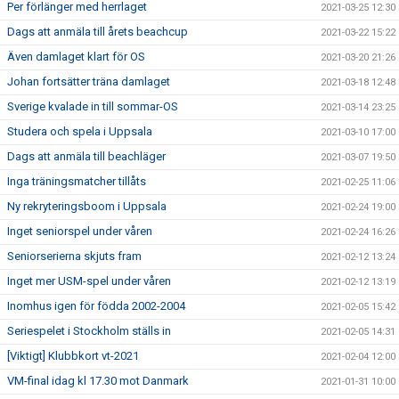
Per förlänger med herrlaget
2021-03-25 12:30
Dags att anmäla till årets beachcup
2021-03-22 15:22
Även damlaget klart för OS
2021-03-20 21:26
Johan fortsätter träna damlaget
2021-03-18 12:48
Sverige kvalade in till sommar-OS
2021-03-14 23:25
Studera och spela i Uppsala
2021-03-10 17:00
Dags att anmäla till beachläger
2021-03-07 19:50
Inga träningsmatcher tillåts
2021-02-25 11:06
Ny rekryteringsboom i Uppsala
2021-02-24 19:00
Inget seniorspel under våren
2021-02-24 16:26
Seniorserierna skjuts fram
2021-02-12 13:24
Inget mer USM-spel under våren
2021-02-12 13:19
Inomhus igen för födda 2002-2004
2021-02-05 15:42
Seriespelet i Stockholm ställs in
2021-02-05 14:31
[Viktigt] Klubbkort vt-2021
2021-02-04 12:00
VM-final idag kl 17.30 mot Danmark
2021-01-31 10:00