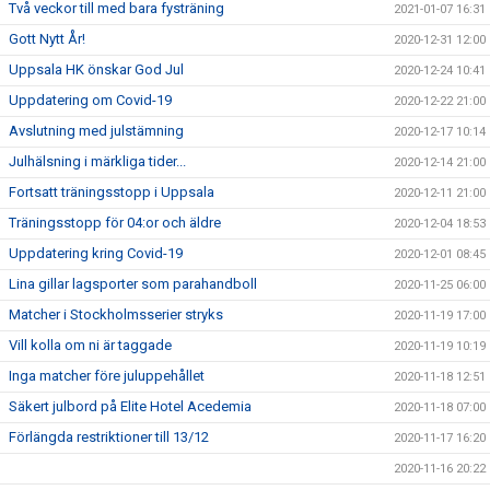
Två veckor till med bara fysträning
2021-01-07 16:31
Gott Nytt År!
2020-12-31 12:00
Uppsala HK önskar God Jul
2020-12-24 10:41
Uppdatering om Covid-19
2020-12-22 21:00
Avslutning med julstämning
2020-12-17 10:14
Julhälsning i märkliga tider...
2020-12-14 21:00
Fortsatt träningsstopp i Uppsala
2020-12-11 21:00
Träningsstopp för 04:or och äldre
2020-12-04 18:53
Uppdatering kring Covid-19
2020-12-01 08:45
Lina gillar lagsporter som parahandboll
2020-11-25 06:00
Matcher i Stockholmsserier stryks
2020-11-19 17:00
Vill kolla om ni är taggade
2020-11-19 10:19
Inga matcher före juluppehållet
2020-11-18 12:51
Säkert julbord på Elite Hotel Acedemia
2020-11-18 07:00
Förlängda restriktioner till 13/12
2020-11-17 16:20
2020-11-16 20:22