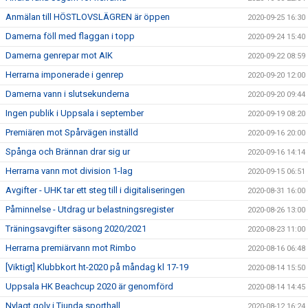
Anmälan till HÖSTLOVSLÄGREN är öppen
2020-09-25 16:30
Damerna föll med flaggan i topp
2020-09-24 15:40
Damerna genrepar mot AIK
2020-09-22 08:59
Herrarna imponerade i genrep
2020-09-20 12:00
Damerna vann i slutsekunderna
2020-09-20 09:44
Ingen publik i Uppsala i september
2020-09-19 08:20
Premiären mot Spårvägen inställd
2020-09-16 20:00
Spånga och Brännan drar sig ur
2020-09-16 14:14
Herrarna vann mot division 1-lag
2020-09-15 06:51
Avgifter - UHK tar ett steg till i digitaliseringen
2020-08-31 16:00
Påminnelse - Utdrag ur belastningsregister
2020-08-26 13:00
Träningsavgifter säsong 2020/2021
2020-08-23 11:00
Herrarna premiärvann mot Rimbo
2020-08-16 06:48
[Viktigt] Klubbkort ht-2020 på måndag kl 17-19
2020-08-14 15:50
Uppsala HK Beachcup 2020 är genomförd
2020-08-14 14:45
Nylagt golv i Tiunda sporthall
2020-08-12 16:24