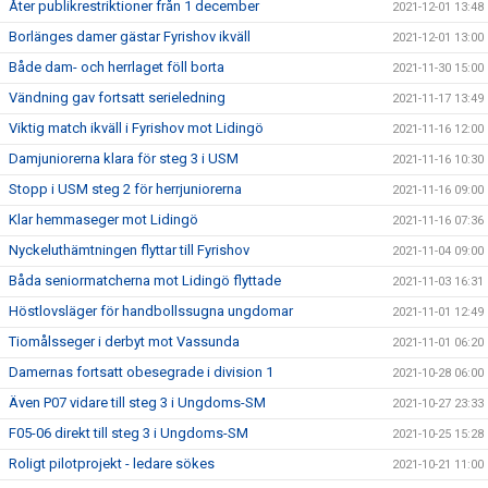
Åter publikrestriktioner från 1 december
2021-12-01 13:48
Borlänges damer gästar Fyrishov ikväll
2021-12-01 13:00
Både dam- och herrlaget föll borta
2021-11-30 15:00
Vändning gav fortsatt serieledning
2021-11-17 13:49
Viktig match ikväll i Fyrishov mot Lidingö
2021-11-16 12:00
Damjuniorerna klara för steg 3 i USM
2021-11-16 10:30
Stopp i USM steg 2 för herrjuniorerna
2021-11-16 09:00
Klar hemmaseger mot Lidingö
2021-11-16 07:36
Nyckeluthämtningen flyttar till Fyrishov
2021-11-04 09:00
Båda seniormatcherna mot Lidingö flyttade
2021-11-03 16:31
Höstlovsläger för handbollssugna ungdomar
2021-11-01 12:49
Tiomålsseger i derbyt mot Vassunda
2021-11-01 06:20
Damernas fortsatt obesegrade i division 1
2021-10-28 06:00
Även P07 vidare till steg 3 i Ungdoms-SM
2021-10-27 23:33
F05-06 direkt till steg 3 i Ungdoms-SM
2021-10-25 15:28
Roligt pilotprojekt - ledare sökes
2021-10-21 11:00