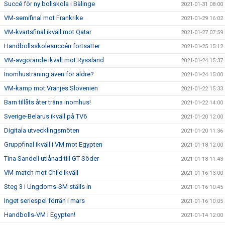
Succé för ny bollskola i Bälinge
2021-01-31 08:00
VM-semifinal mot Frankrike
2021-01-29 16:02
VM-kvartsfinal ikväll mot Qatar
2021-01-27 07:59
Handbollsskolesuccén fortsätter
2021-01-25 15:12
VM-avgörande ikväll mot Ryssland
2021-01-24 15:37
Inomhusträning även för äldre?
2021-01-24 15:00
VM-kamp mot Vranjes Slovenien
2021-01-22 15:33
Barn tillåts åter träna inomhus!
2021-01-22 14:00
Sverige-Belarus ikväll på TV6
2021-01-20 12:00
Digitala utvecklingsmöten
2021-01-20 11:36
Gruppfinal ikväll i VM mot Egypten
2021-01-18 12:00
Tina Sandell utlånad till GT Söder
2021-01-18 11:43
VM-match mot Chile ikväll
2021-01-16 13:00
Steg 3 i Ungdoms-SM ställs in
2021-01-16 10:45
Inget seriespel förrän i mars
2021-01-16 10:05
Handbolls-VM i Egypten!
2021-01-14 12:00