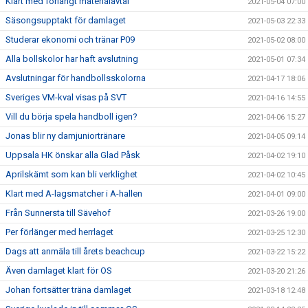
Klart med förlängt materialavtal
2021-05-04 07:00
Säsongsupptakt för damlaget
2021-05-03 22:33
Studerar ekonomi och tränar P09
2021-05-02 08:00
Alla bollskolor har haft avslutning
2021-05-01 07:34
Avslutningar för handbollsskolorna
2021-04-17 18:06
Sveriges VM-kval visas på SVT
2021-04-16 14:55
Vill du börja spela handboll igen?
2021-04-06 15:27
Jonas blir ny damjuniortränare
2021-04-05 09:14
Uppsala HK önskar alla Glad Påsk
2021-04-02 19:10
Aprilskämt som kan bli verklighet
2021-04-02 10:45
Klart med A-lagsmatcher i A-hallen
2021-04-01 09:00
Från Sunnersta till Sävehof
2021-03-26 19:00
Per förlänger med herrlaget
2021-03-25 12:30
Dags att anmäla till årets beachcup
2021-03-22 15:22
Även damlaget klart för OS
2021-03-20 21:26
Johan fortsätter träna damlaget
2021-03-18 12:48