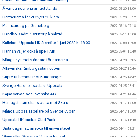
2022-05-23 16:44
Även damseriena är fastställda
2022-05-20 18:00
Herrserierna för 2022/2023 klara
2022-05-20 09:12
Planfixardag på Graneberg
2022-05-16 07:18
Handbollsadministratör på halvtid
2022-05-11 16:00
Kallelse - Uppsala HK årsmöte 1 juni 2022 kl 18.00
2022-05-08 16:00
Hannah väljer också spel i AIK
2022-05-04 16:48
Många nya motståndare för damerna
2022-04-28 08:05
Allsvenska Rimbo gästar i cupen
2022-04-27 10:46
Cupretur hemma mot Kungsängen
2022-04-26 14:42
Sverige-Brasilien spelas i Uppsala
2022-04-25 23:41
Kajsa värvad av allsvenska AIK
2022-04-21 14:46
Herrlaget utan chans borta mot Skuru
2022-04-17 17:00
Många Uppsalaspelare på Sverige Cupen
2022-04-17 10:08
Uppsala HK önskar Glad Påsk
2022-04-16 11:40
Sista dagen att ansöka till universitetet
2022-04-14 09:21
Vinna eller försvinna i Nacka bollhall