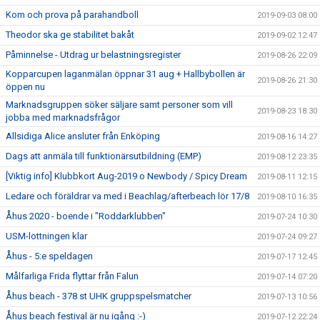
Kom och prova på parahandboll
2019-09-03 08:00
Theodor ska ge stabilitet bakåt
2019-09-02 12:47
Påminnelse - Utdrag ur belastningsregister
2019-08-26 22:09
Kopparcupen laganmälan öppnar 31 aug + Hallbybollen är
2019-08-26 21:30
öppen nu
Marknadsgruppen söker säljare samt personer som vill
2019-08-23 18:30
jobba med marknadsfrågor
Allsidiga Alice ansluter från Enköping
2019-08-16 14:27
Dags att anmäla till funktionärsutbildning (EMP)
2019-08-12 23:35
[Viktig info] Klubbkort Aug-2019 o Newbody / Spicy Dream
2019-08-11 12:15
Ledare och föräldrar va med i Beachlag/afterbeach lör 17/8
2019-08-10 16:35
Åhus 2020 - boende i "Roddarklubben"
2019-07-24 10:30
USM-lottningen klar
2019-07-24 09:27
Åhus - 5:e speldagen
2019-07-17 12:45
Målfarliga Frida flyttar från Falun
2019-07-14 07:20
Åhus beach - 378 st UHK gruppspelsmatcher
2019-07-13 10:56
Åhus beach festival är nu igång :-)
2019-07-12 22:24