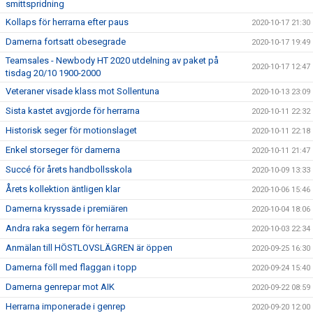
smittspridning
Kollaps för herrarna efter paus
2020-10-17 21:30
Damerna fortsatt obesegrade
2020-10-17 19:49
Teamsales - Newbody HT 2020 utdelning av paket på
2020-10-17 12:47
tisdag 20/10 1900-2000
Veteraner visade klass mot Sollentuna
2020-10-13 23:09
Sista kastet avgjorde för herrarna
2020-10-11 22:32
Historisk seger för motionslaget
2020-10-11 22:18
Enkel storseger för damerna
2020-10-11 21:47
Succé för årets handbollsskola
2020-10-09 13:33
Årets kollektion äntligen klar
2020-10-06 15:46
Damerna kryssade i premiären
2020-10-04 18:06
Andra raka segern för herrarna
2020-10-03 22:34
Anmälan till HÖSTLOVSLÄGREN är öppen
2020-09-25 16:30
Damerna föll med flaggan i topp
2020-09-24 15:40
Damerna genrepar mot AIK
2020-09-22 08:59
Herrarna imponerade i genrep
2020-09-20 12:00