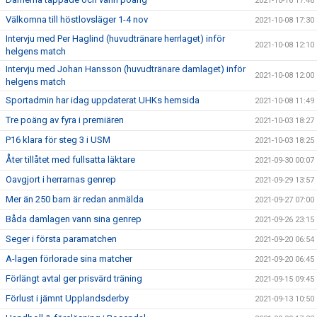
2021-10-16 17:46
Välkomna till höstlovsläger 1-4 nov
2021-10-08 17:30
Intervju med Per Haglind (huvudtränare herrlaget) inför
2021-10-08 12:10
helgens match
Intervju med Johan Hansson (huvudtränare damlaget) inför
2021-10-08 12:00
helgens match
Sportadmin har idag uppdaterat UHKs hemsida
2021-10-08 11:49
Tre poäng av fyra i premiären
2021-10-03 18:27
P16 klara för steg 3 i USM
2021-10-03 18:25
Åter tillåtet med fullsatta läktare
2021-09-30 00:07
Oavgjort i herrarnas genrep
2021-09-29 13:57
Mer än 250 barn är redan anmälda
2021-09-27 07:00
Båda damlagen vann sina genrep
2021-09-26 23:15
Seger i första paramatchen
2021-09-20 06:54
A-lagen förlorade sina matcher
2021-09-20 06:45
Förlängt avtal ger prisvärd träning
2021-09-15 09:45
Förlust i jämnt Upplandsderby
2021-09-13 10:50