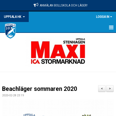
ANMÄLAN BOLLSKOLA OCH LÄGER!
UPPSALA HK
LOGGA IN
HEM
NYHETER
OM KLUBBEN
MATCHER
KALENDER
Beachläger sommaren 2020
<
>
KONTAKT
2020-02-28 23:19
DOKUMENT
PRAKTISK INFO