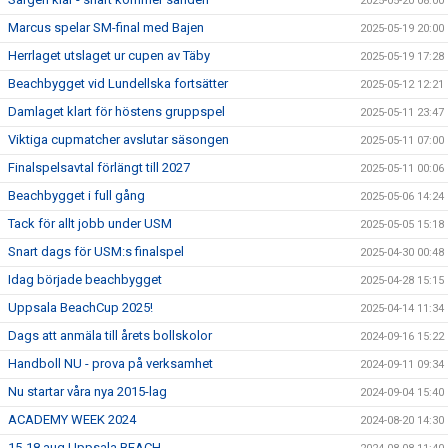
2025-05-20 08:00
Marcus spelar SM-final med Bajen
2025-05-19 20:00
Herrlaget utslaget ur cupen av Täby
2025-05-19 17:28
Beachbygget vid Lundellska fortsätter
2025-05-12 12:21
Damlaget klart för höstens gruppspel
2025-05-11 23:47
Viktiga cupmatcher avslutar säsongen
2025-05-11 07:00
Finalspelsavtal förlängt till 2027
2025-05-11 00:06
Beachbygget i full gång
2025-05-06 14:24
Tack för allt jobb under USM
2025-05-05 15:18
Snart dags för USM:s finalspel
2025-04-30 00:48
Idag började beachbygget
2025-04-28 15:15
Uppsala BeachCup 2025!
2025-04-14 11:34
Dags att anmäla till årets bollskolor
2024-09-16 15:22
Handboll NU - prova på verksamhet
2024-09-11 09:34
Nu startar våra nya 2015-lag
2024-09-04 15:40
ACADEMY WEEK 2024
2024-08-20 14:30
15-18 aug Uppsala BEACH