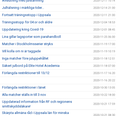
Avslutning med julstämning
2020-12-17 10:14
Julhälsning i märkliga tider...
2020-12-14 21:00
Fortsatt träningsstopp i Uppsala
2020-12-11 21:00
Träningsstopp för 04:or och äldre
2020-12-04 18:53
Uppdatering kring Covid-19
2020-12-01 08:45
Lina gillar lagsporter som parahandboll
2020-11-25 06:00
Matcher i Stockholmsserier stryks
2020-11-19 17:00
Vill kolla om ni är taggade
2020-11-19 10:19
Inga matcher före juluppehållet
2020-11-18 12:51
Säkert julbord på Elite Hotel Acedemia
2020-11-18 07:00
Förlängda restriktioner till 13/12
2020-11-17 16:20
2020-11-16 20:22
Förlängda restriktioner i länet
2020-10-30 13:05
Alla matcher ställs in till 3 nov
2020-10-22 18:00
Uppdaterad information från RF och regionens
2020-10-21 17:59
smittskyddsläkare!
Skärpta allmäna råd i Uppsala län för minska
2020-10-21 08:30