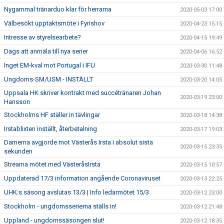
Nygammal tränarduo klar för herrarna
2020-05-03 17:00
Välbesökt upptaktsmöte i Fyrishov
2020-04-23 15:15
Intresse av styrelsearbete?
2020-04-15 19:49
Dags att anmäla till nya serier
2020-04-06 16:52
Inget EM-kval mot Portugal i IFU
2020-03-30 11:48
Ungdoms-SM/USM - INSTÄLLT
2020-03-20 14:05
Uppsala HK skriver kontrakt med succétränaren Johan
2020-03-19 23:00
Hansson
Stockholms HF ställer in tävlingar
2020-03-18 14:38
Irstablixten inställt, återbetalning
2020-03-17 19:03
Damerna avgjorde mot Västerås Irsta i absolut sista
2020-03-15 23:35
sekunden
Streama mötet med VästeråsIrsta
2020-03-15 10:57
Uppdaterad 17/3 information angående Coronaviruset
2020-03-13 22:25
UHK:s säsong avslutas 13/3 | Info ledarmötet 15/3
2020-03-12 23:00
Stockholm - ungdomsserierna ställs in!
2020-03-12 21:48
Uppland - ungdomssäsongen slut!
2020-03-12 18:35