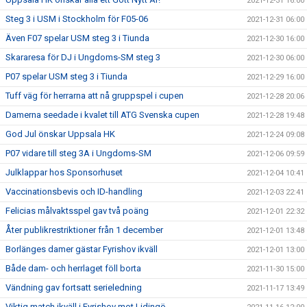
2021-12-31 16:00
Steg 3 i USM i Stockholm för F05-06
2021-12-31 06:00
Även F07 spelar USM steg 3 i Tiunda
2021-12-30 16:00
Skararesa för DJ i Ungdoms-SM steg 3
2021-12-30 06:00
P07 spelar USM steg 3 i Tiunda
2021-12-29 16:00
Tuff väg för herrarna att nå gruppspel i cupen
2021-12-28 20:06
Damerna seedade i kvalet till ATG Svenska cupen
2021-12-28 19:48
God Jul önskar Uppsala HK
2021-12-24 09:08
P07 vidare till steg 3A i Ungdoms-SM
2021-12-06 09:59
Julklappar hos Sponsorhuset
2021-12-04 10:41
Vaccinationsbevis och ID-handling
2021-12-03 22:41
Felicias målvaktsspel gav två poäng
2021-12-01 22:32
Åter publikrestriktioner från 1 december
2021-12-01 13:48
Borlänges damer gästar Fyrishov ikväll
2021-12-01 13:00
Både dam- och herrlaget föll borta
2021-11-30 15:00
Vändning gav fortsatt serieledning
2021-11-17 13:49
Viktig match ikväll i Fyrishov mot Lidingö