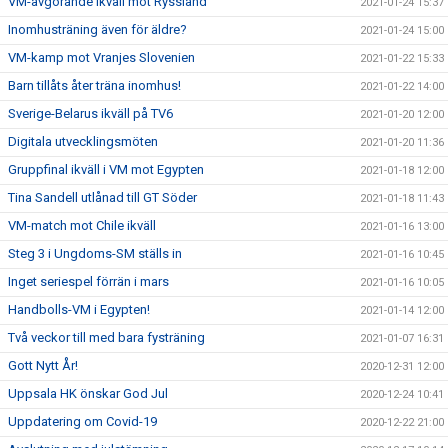
VM-avgörande ikväll mot Ryssland
2021-01-24 15:37
Inomhusträning även för äldre?
2021-01-24 15:00
VM-kamp mot Vranjes Slovenien
2021-01-22 15:33
Barn tillåts åter träna inomhus!
2021-01-22 14:00
Sverige-Belarus ikväll på TV6
2021-01-20 12:00
Digitala utvecklingsmöten
2021-01-20 11:36
Gruppfinal ikväll i VM mot Egypten
2021-01-18 12:00
Tina Sandell utlånad till GT Söder
2021-01-18 11:43
VM-match mot Chile ikväll
2021-01-16 13:00
Steg 3 i Ungdoms-SM ställs in
2021-01-16 10:45
Inget seriespel förrän i mars
2021-01-16 10:05
Handbolls-VM i Egypten!
2021-01-14 12:00
Två veckor till med bara fysträning
2021-01-07 16:31
Gott Nytt År!
2020-12-31 12:00
Uppsala HK önskar God Jul
2020-12-24 10:41
Uppdatering om Covid-19
2020-12-22 21:00