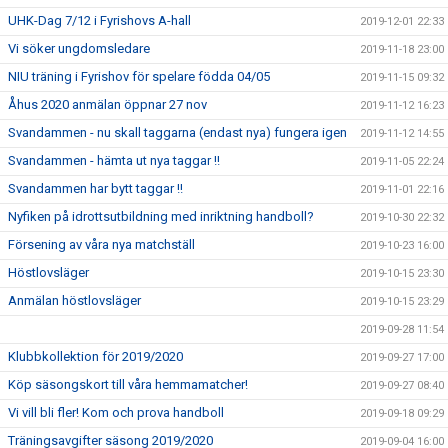
UHK-Dag 7/12 i Fyrishovs A-hall
2019-12-01 22:33
Vi söker ungdomsledare
2019-11-18 23:00
NIU träning i Fyrishov för spelare födda 04/05
2019-11-15 09:32
Åhus 2020 anmälan öppnar 27 nov
2019-11-12 16:23
Svandammen - nu skall taggarna (endast nya) fungera igen
2019-11-12 14:55
Svandammen - hämta ut nya taggar !!
2019-11-05 22:24
Svandammen har bytt taggar !!
2019-11-01 22:16
Nyfiken på idrottsutbildning med inriktning handboll?
2019-10-30 22:32
Försening av våra nya matchställ
2019-10-23 16:00
Höstlovsläger
2019-10-15 23:30
Anmälan höstlovsläger
2019-10-15 23:29
2019-09-28 11:54
Klubbkollektion för 2019/2020
2019-09-27 17:00
Köp säsongskort till våra hemmamatcher!
2019-09-27 08:40
Vi vill bli fler! Kom och prova handboll
2019-09-18 09:29
Träningsavgifter säsong 2019/2020
2019-09-04 16:00