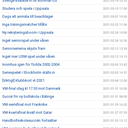
Sverige kvalade in till sommar-OS
2021-03-14 23:25
Studera och spela i Uppsala
2021-03-10 17:00
Dags att anmäla till beachläger
2021-03-07 19:50
Inga träningsmatcher tillåts
2021-02-25 11:06
Ny rekryteringsboom i Uppsala
2021-02-24 19:00
Inget seniorspel under våren
2021-02-24 16:26
Seniorserierna skjuts fram
2021-02-12 13:24
Inget mer USM-spel under våren
2021-02-12 13:19
Inomhus igen för födda 2002-2004
2021-02-05 15:42
Seriespelet i Stockholm ställs in
2021-02-05 14:31
[Viktigt] Klubbkort vt-2021
2021-02-04 12:00
VM-final idag kl 17.30 mot Danmark
2021-01-31 10:00
Succé för ny bollskola i Bälinge
2021-01-31 08:00
VM-semifinal mot Frankrike
2021-01-29 16:02
VM-kvartsfinal ikväll mot Qatar
2021-01-27 07:59
Handbollsskolesuccén fortsätter
2021-01-25 15:12