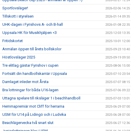
2026-02-27 12:24
Sportlovsläger!
2026-02-06 14:25
Tillskott i styrelsen
2026-01-14 09:35
UHK-dagen i Fyrishovs A- och B-hall
2026-01-08 22:35
Uppsala HK för Musikhjälpen <3
2025-12-03 13:35
Fritidskortet
2025-10-01 12:00
Anmälan öppen till årets bollskolor
2025-09-23 10:40
Höstlovsläger 2025
2025-09-19 09:50
Tre elitlag gästar Fyrishov i cupen
2025-08-06 15:00
Fortsätt din handbollskarriär i Uppsala
2025-07-10 23:54
Damlaget inleder mot Årsta
2025-07-07 08:15
Bra lottningar för båda U16-lagen
2025-07-06 09:22
Uttagna spelare till riksläger 1 i beachhandboll
2025-07-03 13:01
Hemmapremiär mot Cliff för herrarna
2025-06-29 07:00
USM för U14 på Lidingö och i Ludvika
2025-06-28 07:00
Beachlägervecka två snart slut
2025-06-27 12:36
Juniorlottningen klar i USM