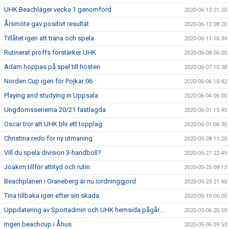
UHK Beachläger vecka 1 genomförd
2020-06-13 21:20
Årsmöte gav positivt resultat
2020-06-12 08:20
Tillåtet igen att träna och spela
2020-06-11 16:34
Rutinerat proffs förstärker UHK
2020-06-08 06:00
Adam hoppas på spel till hösten
2020-06-07 10:38
Norden Cup igen för Pojkar 06
2020-06-06 10:42
Playing and studying in Uppsala
2020-06-04 06:00
Ungdomsserierna 20/21 fastlagda
2020-06-01 15:45
Oscar tror att UHK blir ett topplag
2020-06-01 06:30
Christina redo för ny utmaning
2020-05-28 11:20
Vill du spela division 3-handboll?
2020-05-27 22:49
Joakim tillför attityd och rutin
2020-05-25 08:13
Beachplanen i Graneberg är nu iordninggjord
2020-05-23 21:40
Tina tillbaka igen efter sin skada
2020-05-19 06:00
Uppdatering av Sportadmin och UHK hemsida pågår...
2020-05-06 20:50
Ingen beachcup i Åhus
2020-05-06 09:53