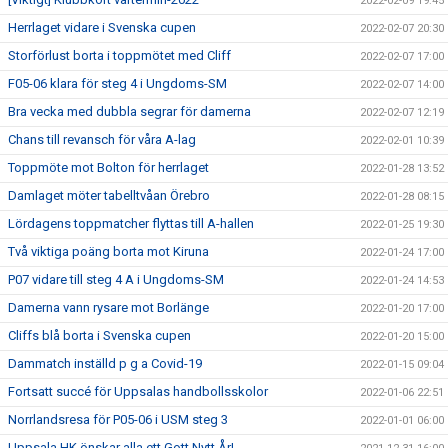
2022-02-09 19:45
Herrlaget vidare i Svenska cupen
2022-02-07 20:30
Storförlust borta i toppmötet med Cliff
2022-02-07 17:00
F05-06 klara för steg 4 i Ungdoms-SM
2022-02-07 14:00
Bra vecka med dubbla segrar för damerna
2022-02-07 12:19
Chans till revansch för våra A-lag
2022-02-01 10:39
Toppmöte mot Bolton för herrlaget
2022-01-28 13:52
Damlaget möter tabelltvåan Örebro
2022-01-28 08:15
Lördagens toppmatcher flyttas till A-hallen
2022-01-25 19:30
Två viktiga poäng borta mot Kiruna
2022-01-24 17:00
P07 vidare till steg 4 A i Ungdoms-SM
2022-01-24 14:53
Damerna vann rysare mot Borlänge
2022-01-20 17:00
Cliffs blå borta i Svenska cupen
2022-01-20 15:00
Dammatch inställd p g a Covid-19
2022-01-15 09:04
Fortsatt succé för Uppsalas handbollsskolor
2022-01-06 22:51
Norrlandsresa för P05-06 i USM steg 3
2022-01-01 06:00
Uppsala HK önskar alla ett Gott Nytt År!