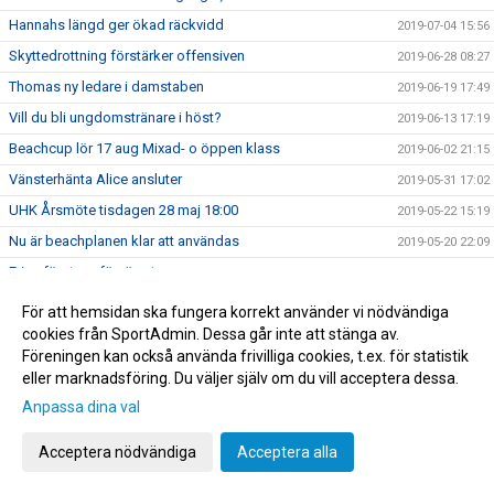
Hannahs längd ger ökad räckvidd
2019-07-04 15:56
Skyttedrottning förstärker offensiven
2019-06-28 08:27
Thomas ny ledare i damstaben
2019-06-19 17:49
Vill du bli ungdomstränare i höst?
2019-06-13 17:19
Beachcup lör 17 aug Mixad- o öppen klass
2019-06-02 21:15
Vänsterhänta Alice ansluter
2019-05-31 17:02
UHK Årsmöte tisdagen 28 maj 18:00
2019-05-22 15:19
Nu är beachplanen klar att användas
2019-05-20 22:09
Erica första nyförvärvet
2019-05-19 11:24
UHK Beach träningstider på Graneberg och Campus
2019-05-16 23:01
För att hemsidan ska fungera korrekt använder vi nödvändiga
cookies från SportAdmin. Dessa går inte att stänga av.
Grattis Marcus, U17
2019-05-10 07:19
Föreningen kan också använda frivilliga cookies, t.ex. för statistik
Damer U upp i division 2
2019-05-01 09:02
eller marknadsföring. Du väljer själv om du vill acceptera dessa.
UHK NYHETSBREV
2019-04-30 16:35
Anpassa dina val
UHK Beachträning, dags att ansöka om träningstider
2019-04-28 23:31
Acceptera nödvändiga
Acceptera alla
Division 1-kval på söndag
2019-03-19 17:43
Kom o heja på vårt herrlag - sista matchen
2019-03-12 07:43