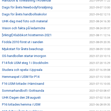
Handboll & föreläsning i Rosendal
2021-09-09 17:22
Dags för årets Newbodyförsäljning
2021-09-07 13:00
Dags för årets handbollsskolor
2021-09-02 12:15
UHK-dag med foto och material
2021-08-24 16:30
Vision och fakta på ledarmöte
2021-08-24 09:37
[Viktigt] Klubbkort hösttermin-2021
2021-08-11 12:16
Födda 2010 först ut i sanden
2021-08-09 20:35
Mjukstart för årets beachcup
2021-08-09 13:00
OS-handbollen startar imorgon
2021-07-23 10:15
F14 fick USM steg 1 i Stockholm
2021-07-20 15:29
Studera och spela i Uppsala
2021-07-16 09:08
Hemmaspel i USM för P14
2021-07-15 13:00
F16 USM-lottade i Härnösand
2021-07-15 10:05
Sommarhandboll i Gottsunda
2021-07-03 08:47
UHK-Dagen den 28 augusti
2021-07-02 15:04
P16 lottades hemma i USM
2021-06-28 09:35