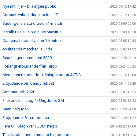
Nya riktlinjer - bl a ingen publik
2020-03-12 17:42
Coronabesked idag klockan 17
2020-03-12 10:50
Säsongens sista division 1-match
2020-03-09 20:00
Inställt i Celsius p g a Coronavirus
2020-03-09 13:58
Damerna firade division 1-kontrakt
2020-03-05 12:33
Avslutande matcher i Tiunda
2020-03-02 11:32
Beachläger sommaren 2020
2020-02-28 23:19
Förlängt erbjudande från Turbo
2020-02-24 05:25
Medlemserbjudande - träningskort på ACTIC
2020-02-14 18:00
Erbjudande om bandyfrukost
2020-02-11 08:40
Sommarjobb 2020
2020-02-07 16:25
Flickor 05 till steg 4 i Ungdoms-SM
2020-02-03 15:23
Snart helg igen...
2020-01-20 21:30
Erbjudande: Afternoon tea
2020-01-20 21:24
Fem UHK-lag kvar i USM steg 3
2019-12-27 17:00
Till alla våra medlemmar och sponsorer!
2019-12-09 15:15