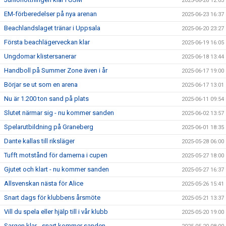
2025-06-26 12:03
EM-förberedelser på nya arenan
2025-06-23 16:37
Beachlandslaget tränar i Uppsala
2025-06-20 23:27
Första beachlägerveckan klar
2025-06-19 16:05
Ungdomar klistersanerar
2025-06-18 13:44
Handboll på Summer Zone även i år
2025-06-17 19:00
Börjar se ut som en arena
2025-06-17 13:01
Nu är 1.200 ton sand på plats
2025-06-11 09:54
Slutet närmar sig - nu kommer sanden
2025-06-02 13:57
Spelarutbildning på Graneberg
2025-06-01 18:35
Dante kallas till riksläger
2025-05-28 06:00
Tufft motstånd för damerna i cupen
2025-05-27 18:00
Gjutet och klart - nu kommer sanden
2025-05-27 16:37
Allsvenskan nästa för Alice
2025-05-26 15:41
Snart dags för klubbens årsmöte
2025-05-21 13:37
Vill du spela eller hjälp till i vår klubb
2025-05-20 19:00
Sargen klar - snart kommer sanden