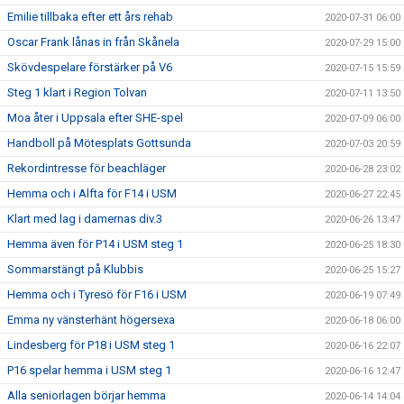
Emilie tillbaka efter ett års rehab
2020-07-31 06:00
Oscar Frank lånas in från Skånela
2020-07-29 15:00
Skövdespelare förstärker på V6
2020-07-15 15:59
Steg 1 klart i Region Tolvan
2020-07-11 13:50
Moa åter i Uppsala efter SHE-spel
2020-07-09 06:00
Handboll på Mötesplats Gottsunda
2020-07-03 20:59
Rekordintresse för beachläger
2020-06-28 23:02
Hemma och i Alfta för F14 i USM
2020-06-27 22:45
Klart med lag i damernas div.3
2020-06-26 13:47
Hemma även för P14 i USM steg 1
2020-06-25 18:30
Sommarstängt på Klubbis
2020-06-25 15:27
Hemma och i Tyresö för F16 i USM
2020-06-19 07:49
Emma ny vänsterhänt högersexa
2020-06-18 06:00
Lindesberg för P18 i USM steg 1
2020-06-16 22:07
P16 spelar hemma i USM steg 1
2020-06-16 12:47
Alla seniorlagen börjar hemma
2020-06-14 14:04