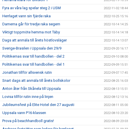
2023-02-19 10:39
Fyra av våra lag spelar steg 2 i USM
2022-11-02 18:44
Herrlaget vann sin fjärde raka
2022-10-25 15:16
Damerna går för tredje raka segern
2022-10-14 14:25
Viktigt toppmöte hemma mot Täby
2022-10-14 14:18
Dags att anmäla till årets höstlovsläger
2022-10-14 13:07
Sverige-Brasilen i Uppsala den 29/9
2022-09-20 16:17
Politikernas svar till handbollen - del 2
2022-09-10 08:00
Politikernas svar till handbollen - del 1
2022-09-09 15:51
Jonathan tillför allsvensk rutin
2022-09-07 17:45
Snart dags att anmäla till årets bollskolor
2022-08-25 16:03
Anton åter från Skånela till Uppsala
2022-08-13 15:51
Lovisa tillför rutin inne på linjen
2022-08-12 13:16
Jubileumsfest på Elite Hotel den 27 augusti
2022-08-11 05:00
Uppsala vann P16-klassen
2022-08-10 23:20
Prova på beachhandboll gratis!
2022-08-09 23:03
Andreas fortsätter som ledare för herrlaget