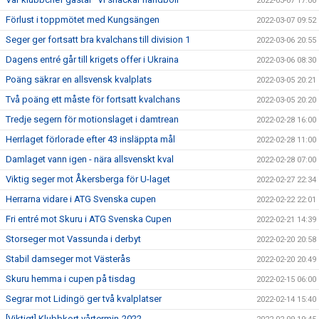
2022-03-07 17:00
Förlust i toppmötet med Kungsängen
2022-03-07 09:52
Seger ger fortsatt bra kvalchans till division 1
2022-03-06 20:55
Dagens entré går till krigets offer i Ukraina
2022-03-06 08:30
Poäng säkrar en allsvensk kvalplats
2022-03-05 20:21
Två poäng ett måste för fortsatt kvalchans
2022-03-05 20:20
Tredje segern för motionslaget i damtrean
2022-02-28 16:00
Herrlaget förlorade efter 43 insläppta mål
2022-02-28 11:00
Damlaget vann igen - nära allsvenskt kval
2022-02-28 07:00
Viktig seger mot Åkersberga för U-laget
2022-02-27 22:34
Herrarna vidare i ATG Svenska cupen
2022-02-22 22:01
Fri entré mot Skuru i ATG Svenska Cupen
2022-02-21 14:39
Storseger mot Vassunda i derbyt
2022-02-20 20:58
Stabil damseger mot Västerås
2022-02-20 20:49
Skuru hemma i cupen på tisdag
2022-02-15 06:00
Segrar mot Lidingö ger två kvalplatser
2022-02-14 15:40
[Viktigt] Klubbkort vårtermin-2022