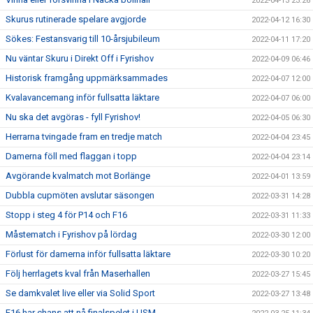
2022-04-13 23:26
Skurus rutinerade spelare avgjorde
2022-04-12 16:30
Sökes: Festansvarig till 10-årsjubileum
2022-04-11 17:20
Nu väntar Skuru i Direkt Off i Fyrishov
2022-04-09 06:46
Historisk framgång uppmärksammades
2022-04-07 12:00
Kvalavancemang inför fullsatta läktare
2022-04-07 06:00
Nu ska det avgöras - fyll Fyrishov!
2022-04-05 06:30
Herrarna tvingade fram en tredje match
2022-04-04 23:45
Damerna föll med flaggan i topp
2022-04-04 23:14
Avgörande kvalmatch mot Borlänge
2022-04-01 13:59
Dubbla cupmöten avslutar säsongen
2022-03-31 14:28
Stopp i steg 4 för P14 och F16
2022-03-31 11:33
Måstematch i Fyrishov på lördag
2022-03-30 12:00
Förlust för damerna inför fullsatta läktare
2022-03-30 10:20
Följ herrlagets kval från Maserhallen
2022-03-27 15:45
Se damkvalet live eller via Solid Sport
2022-03-27 13:48
F16 har chans att nå finalspelet i USM