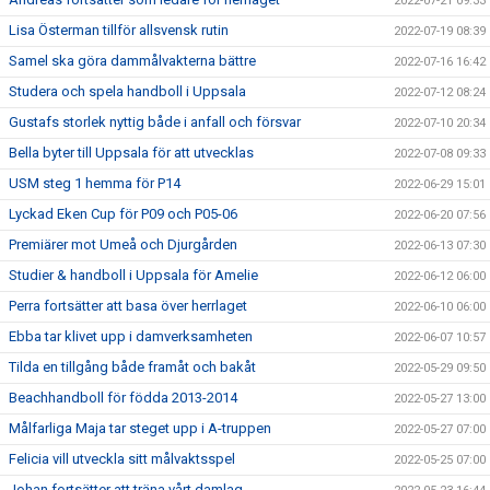
2022-07-21 09:33
Lisa Österman tillför allsvensk rutin
2022-07-19 08:39
Samel ska göra dammålvakterna bättre
2022-07-16 16:42
Studera och spela handboll i Uppsala
2022-07-12 08:24
Gustafs storlek nyttig både i anfall och försvar
2022-07-10 20:34
Bella byter till Uppsala för att utvecklas
2022-07-08 09:33
USM steg 1 hemma för P14
2022-06-29 15:01
Lyckad Eken Cup för P09 och P05-06
2022-06-20 07:56
Premiärer mot Umeå och Djurgården
2022-06-13 07:30
Studier & handboll i Uppsala för Amelie
2022-06-12 06:00
Perra fortsätter att basa över herrlaget
2022-06-10 06:00
Ebba tar klivet upp i damverksamheten
2022-06-07 10:57
Tilda en tillgång både framåt och bakåt
2022-05-29 09:50
Beachhandboll för födda 2013-2014
2022-05-27 13:00
Målfarliga Maja tar steget upp i A-truppen
2022-05-27 07:00
Felicia vill utveckla sitt målvaktsspel
2022-05-25 07:00
Johan fortsätter att träna vårt damlag