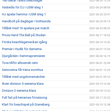
160 deltar i årets beachläger
2021-06-24 15:29
Västerås för DJ i USM steg 1
2021-06-24 08:00
HJ spelar hemma i USM steg 1
2021-06-23 23:41
Handboll på dagläger i Gottsunda
2021-06-23 09:14
Tillåtet med 16 spelare per match
2021-06-23 08:25
Prova Hand The Ball på Studan
2021-06-17 18:52
Första beachlägerveckan igång
2021-06-14 14:25
Premiär i Hudik för damerna
2021-06-07 15:53
Djurgården i hemmapremiären
2021-06-04 16:19
Tova tillför allsvensk rutin
2021-06-01 22:04
Seniorerna får träna inomhus
2021-06-01 15:23
Tillåtet med ungdomsmatcher
2021-05-21 09:10
Även division 3-serierna klara
2021-05-19 16:46
Division 2-serierna klara
2021-05-18 13:22
Full fart på herrarnas försäsong
2021-05-17 23:22
Klart för beachspel på Graneberg
2021-05-10 15:58