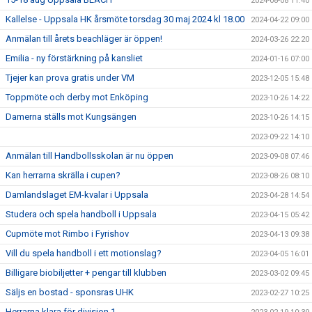
2024-08-08 11:40
Kallelse - Uppsala HK årsmöte torsdag 30 maj 2024 kl 18.00
2024-04-22 09:00
Anmälan till årets beachläger är öppen!
2024-03-26 22:20
Emilia - ny förstärkning på kansliet
2024-01-16 07:00
Tjejer kan prova gratis under VM
2023-12-05 15:48
Toppmöte och derby mot Enköping
2023-10-26 14:22
Damerna ställs mot Kungsängen
2023-10-26 14:15
2023-09-22 14:10
Anmälan till Handbollsskolan är nu öppen
2023-09-08 07:46
Kan herrarna skrälla i cupen?
2023-08-26 08:10
Damlandslaget EM-kvalar i Uppsala
2023-04-28 14:54
Studera och spela handboll i Uppsala
2023-04-15 05:42
Cupmöte mot Rimbo i Fyrishov
2023-04-13 09:38
Vill du spela handboll i ett motionslag?
2023-04-05 16:01
Billigare biobiljetter + pengar till klubben
2023-03-02 09:45
Säljs en bostad - sponsras UHK
2023-02-27 10:25
Herrarna klara för division 1