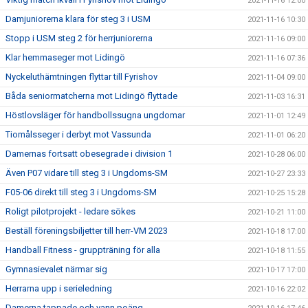
2021-11-16 12:00
Damjuniorerna klara för steg 3 i USM
2021-11-16 10:30
Stopp i USM steg 2 för herrjuniorerna
2021-11-16 09:00
Klar hemmaseger mot Lidingö
2021-11-16 07:36
Nyckeluthämtningen flyttar till Fyrishov
2021-11-04 09:00
Båda seniormatcherna mot Lidingö flyttade
2021-11-03 16:31
Höstlovsläger för handbollssugna ungdomar
2021-11-01 12:49
Tiomålsseger i derbyt mot Vassunda
2021-11-01 06:20
Damernas fortsatt obesegrade i division 1
2021-10-28 06:00
Även P07 vidare till steg 3 i Ungdoms-SM
2021-10-27 23:33
F05-06 direkt till steg 3 i Ungdoms-SM
2021-10-25 15:28
Roligt pilotprojekt - ledare sökes
2021-10-21 11:00
Beställ föreningsbiljetter till herr-VM 2023
2021-10-18 17:00
Handball Fitness - gruppträning för alla
2021-10-18 11:55
Gymnasievalet närmar sig
2021-10-17 17:00
Herrarna upp i serieledning
2021-10-16 22:02
Damerna tappade och vann poäng