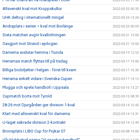
2022-03-25 11:34
Allsvenskt kval mot Kroppskultur
2022-03-25 00:35
UHK deltog i internationellt mingel
2022-03-24 13:24
Andraplats i serien = kval mot Borlänge
2022-03-23 00:09
Sista matchen avgör kvallottningen
2022-03-21 13:00
Oavgjort mot Strand i epilogen
2022-03-21 10:00
Damerna avslutar hemma i Tiunda
2022-03-19 12:52
Herrarnas match flyttas till på tisdag
2022-03-17 19:00
Billiga biobiljetter i helgen - först till kvarn
2022-03-17 16:30
Herrarna enkelt vidare i Svenska Cupen
2022-03-17 14:15
Plugga och spela handboll i Uppsala
2022-03-16 13:27
Cupmatch borta mot Tyrold
2022-03-15 08:39
28-26 mot Djurgården ger division 1-kval
2022-03-14 15:45
Klart med allsvenskt kval för damerna
2022-03-14 13:31
U-laget säkrade division 2-kontrakt
2022-03-14 12:49
Bronsplats i LIBO Cup för Pojkar 07
2022-03-08 14:00
Vår klubbchef gästar "Vi snackar handboll"