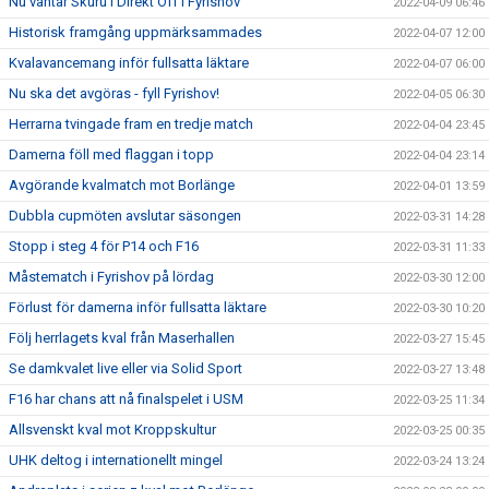
Nu väntar Skuru i Direkt Off i Fyrishov
2022-04-09 06:46
Historisk framgång uppmärksammades
2022-04-07 12:00
Kvalavancemang inför fullsatta läktare
2022-04-07 06:00
Nu ska det avgöras - fyll Fyrishov!
2022-04-05 06:30
Herrarna tvingade fram en tredje match
2022-04-04 23:45
Damerna föll med flaggan i topp
2022-04-04 23:14
Avgörande kvalmatch mot Borlänge
2022-04-01 13:59
Dubbla cupmöten avslutar säsongen
2022-03-31 14:28
Stopp i steg 4 för P14 och F16
2022-03-31 11:33
Måstematch i Fyrishov på lördag
2022-03-30 12:00
Förlust för damerna inför fullsatta läktare
2022-03-30 10:20
Följ herrlagets kval från Maserhallen
2022-03-27 15:45
Se damkvalet live eller via Solid Sport
2022-03-27 13:48
F16 har chans att nå finalspelet i USM
2022-03-25 11:34
Allsvenskt kval mot Kroppskultur
2022-03-25 00:35
UHK deltog i internationellt mingel
2022-03-24 13:24