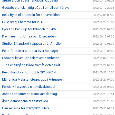
Studera och spela handboll i Uppsala
2022-07-12 08:24
Gustafs storlek nyttig både i anfall och försvar
2022-07-10 20:34
Bella byter till Uppsala för att utvecklas
2022-07-08 09:33
USM steg 1 hemma för P14
2022-06-29 15:01
Lyckad Eken Cup för P09 och P05-06
2022-06-20 07:56
Premiärer mot Umeå och Djurgården
2022-06-13 07:30
Studier & handboll i Uppsala för Amelie
2022-06-12 06:00
Perra fortsätter att basa över herrlaget
2022-06-10 06:00
Ebba tar klivet upp i damverksamheten
2022-06-07 10:57
Tilda en tillgång både framåt och bakåt
2022-05-29 09:50
Beachhandboll för födda 2013-2014
2022-05-27 13:00
Målfarliga Maja tar steget upp i A-truppen
2022-05-27 07:00
Felicia vill utveckla sitt målvaktsspel
2022-05-25 07:00
Johan fortsätter att träna vårt damlag
2022-05-23 16:44
Även damseriena är fastställda
2022-05-20 18:00
Herrserierna för 2022/2023 klara
2022-05-20 09:12