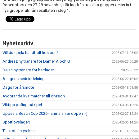
Robertsfors den 27-28 november, där lag från tre olika grupper delas in i
nya grupper utifrån resultaten i steg 1.
Nyhetsarkiv
Vill du spela handboll hos oss?
2026-07-11 08:02
Andreaz ny tränare för Damer A och U
2026-06-23 00:20
Dejan ny tränare för herrlaget
2026-06-22
A-lagens serieindelning
2026-05-22 15:02
Dags för årsmöte
2026-05-18 08:58
Avgörande kvalmatcher till division 1
2026-03-31 12:47
Viktiga poäng på spel
2026-03-06 12:25
Uppsala Beach Cup 2026 - anmälan är öppen :-)
2026-02-27 12:24
Sportlovsläger!
2026-02-06 14:25
Tillskott i styrelsen
2026-01-14 09:35