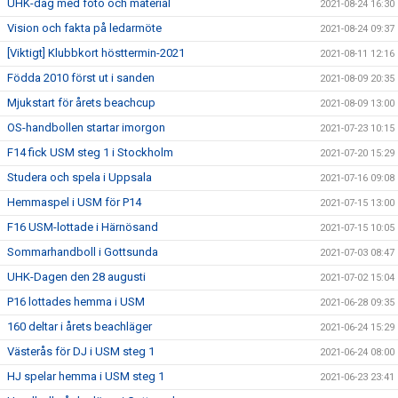
UHK-dag med foto och material
2021-08-24 16:30
Vision och fakta på ledarmöte
2021-08-24 09:37
[Viktigt] Klubbkort hösttermin-2021
2021-08-11 12:16
Födda 2010 först ut i sanden
2021-08-09 20:35
Mjukstart för årets beachcup
2021-08-09 13:00
OS-handbollen startar imorgon
2021-07-23 10:15
F14 fick USM steg 1 i Stockholm
2021-07-20 15:29
Studera och spela i Uppsala
2021-07-16 09:08
Hemmaspel i USM för P14
2021-07-15 13:00
F16 USM-lottade i Härnösand
2021-07-15 10:05
Sommarhandboll i Gottsunda
2021-07-03 08:47
UHK-Dagen den 28 augusti
2021-07-02 15:04
P16 lottades hemma i USM
2021-06-28 09:35
160 deltar i årets beachläger
2021-06-24 15:29
Västerås för DJ i USM steg 1
2021-06-24 08:00
HJ spelar hemma i USM steg 1
2021-06-23 23:41