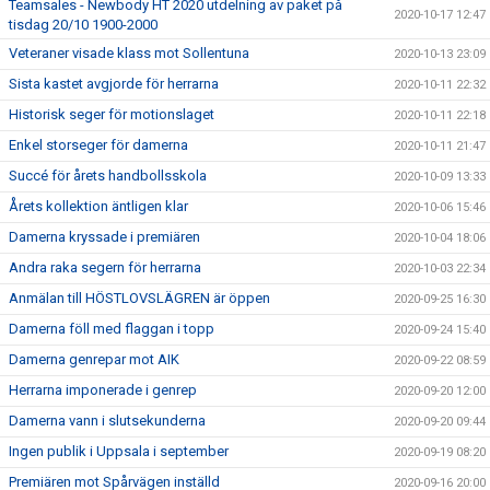
Teamsales - Newbody HT 2020 utdelning av paket på
2020-10-17 12:47
tisdag 20/10 1900-2000
Veteraner visade klass mot Sollentuna
2020-10-13 23:09
Sista kastet avgjorde för herrarna
2020-10-11 22:32
Historisk seger för motionslaget
2020-10-11 22:18
Enkel storseger för damerna
2020-10-11 21:47
Succé för årets handbollsskola
2020-10-09 13:33
Årets kollektion äntligen klar
2020-10-06 15:46
Damerna kryssade i premiären
2020-10-04 18:06
Andra raka segern för herrarna
2020-10-03 22:34
Anmälan till HÖSTLOVSLÄGREN är öppen
2020-09-25 16:30
Damerna föll med flaggan i topp
2020-09-24 15:40
Damerna genrepar mot AIK
2020-09-22 08:59
Herrarna imponerade i genrep
2020-09-20 12:00
Damerna vann i slutsekunderna
2020-09-20 09:44
Ingen publik i Uppsala i september
2020-09-19 08:20
Premiären mot Spårvägen inställd
2020-09-16 20:00