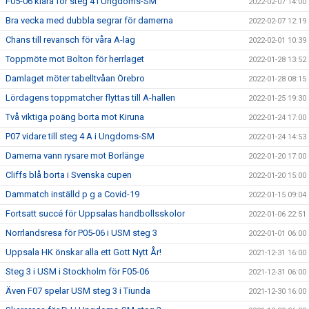
F05-06 klara för steg 4 i Ungdoms-SM
2022-02-07 14:00
Bra vecka med dubbla segrar för damerna
2022-02-07 12:19
Chans till revansch för våra A-lag
2022-02-01 10:39
Toppmöte mot Bolton för herrlaget
2022-01-28 13:52
Damlaget möter tabelltvåan Örebro
2022-01-28 08:15
Lördagens toppmatcher flyttas till A-hallen
2022-01-25 19:30
Två viktiga poäng borta mot Kiruna
2022-01-24 17:00
P07 vidare till steg 4 A i Ungdoms-SM
2022-01-24 14:53
Damerna vann rysare mot Borlänge
2022-01-20 17:00
Cliffs blå borta i Svenska cupen
2022-01-20 15:00
Dammatch inställd p g a Covid-19
2022-01-15 09:04
Fortsatt succé för Uppsalas handbollsskolor
2022-01-06 22:51
Norrlandsresa för P05-06 i USM steg 3
2022-01-01 06:00
Uppsala HK önskar alla ett Gott Nytt År!
2021-12-31 16:00
Steg 3 i USM i Stockholm för F05-06
2021-12-31 06:00
Även F07 spelar USM steg 3 i Tiunda
2021-12-30 16:00