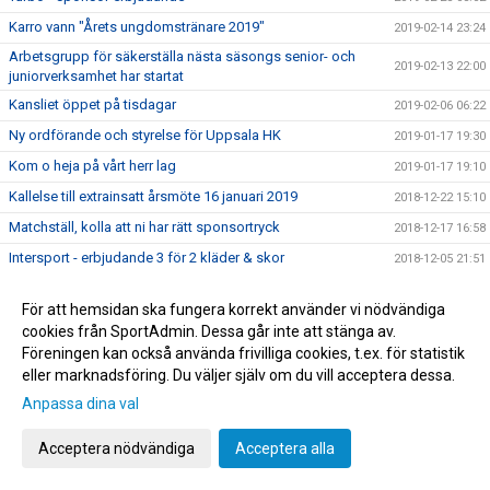
Karro vann "Årets ungdomstränare 2019"
2019-02-14 23:24
Arbetsgrupp för säkerställa nästa säsongs senior- och
2019-02-13 22:00
juniorverksamhet har startat
Kansliet öppet på tisdagar
2019-02-06 06:22
Ny ordförande och styrelse för Uppsala HK
2019-01-17 19:30
Kom o heja på vårt herr lag
2019-01-17 19:10
Kallelse till extrainsatt årsmöte 16 januari 2019
2018-12-22 15:10
Matchställ, kolla att ni har rätt sponsortryck
2018-12-17 16:58
Intersport - erbjudande 3 för 2 kläder & skor
2018-12-05 21:51
Åhus beach - anmälan är nu öppen
2018-12-01 08:00
För att hemsidan ska fungera korrekt använder vi nödvändiga
T-shirt till för försäljning 20:-/styck
2018-11-21 19:51
cookies från SportAdmin. Dessa går inte att stänga av.
PANTAMERA
2018-11-21 19:40
Föreningen kan också använda frivilliga cookies, t.ex. för statistik
eller marknadsföring. Du väljer själv om du vill acceptera dessa.
Sekk.väskan till Tiundaskolan / UHK förrådet i Fyrishov
2018-11-18 09:21
Anpassa dina val
Uppsala HK:s nya kanslist!
2018-10-19 18:24
P04 klara till USM steg 3 :-)
2018-10-14 22:12
Acceptera nödvändiga
Acceptera alla
Handbollens försäkring
2018-10-02 12:16