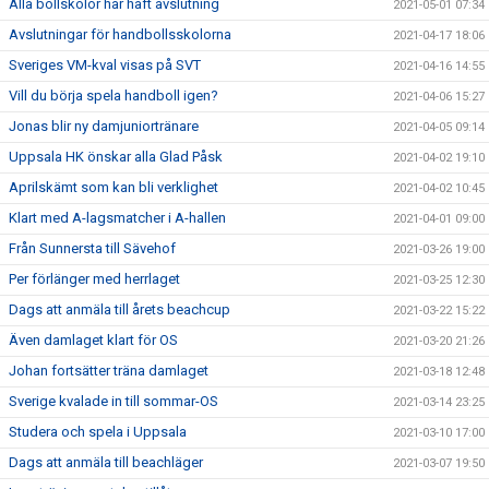
Alla bollskolor har haft avslutning
2021-05-01 07:34
Avslutningar för handbollsskolorna
2021-04-17 18:06
Sveriges VM-kval visas på SVT
2021-04-16 14:55
Vill du börja spela handboll igen?
2021-04-06 15:27
Jonas blir ny damjuniortränare
2021-04-05 09:14
Uppsala HK önskar alla Glad Påsk
2021-04-02 19:10
Aprilskämt som kan bli verklighet
2021-04-02 10:45
Klart med A-lagsmatcher i A-hallen
2021-04-01 09:00
Från Sunnersta till Sävehof
2021-03-26 19:00
Per förlänger med herrlaget
2021-03-25 12:30
Dags att anmäla till årets beachcup
2021-03-22 15:22
Även damlaget klart för OS
2021-03-20 21:26
Johan fortsätter träna damlaget
2021-03-18 12:48
Sverige kvalade in till sommar-OS
2021-03-14 23:25
Studera och spela i Uppsala
2021-03-10 17:00
Dags att anmäla till beachläger
2021-03-07 19:50