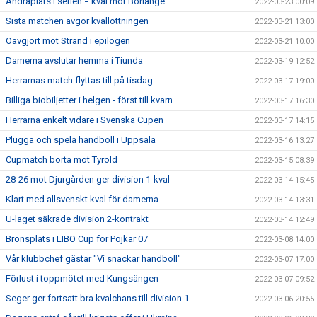
Andraplats i serien = kval mot Borlänge
2022-03-23 00:09
Sista matchen avgör kvallottningen
2022-03-21 13:00
Oavgjort mot Strand i epilogen
2022-03-21 10:00
Damerna avslutar hemma i Tiunda
2022-03-19 12:52
Herrarnas match flyttas till på tisdag
2022-03-17 19:00
Billiga biobiljetter i helgen - först till kvarn
2022-03-17 16:30
Herrarna enkelt vidare i Svenska Cupen
2022-03-17 14:15
Plugga och spela handboll i Uppsala
2022-03-16 13:27
Cupmatch borta mot Tyrold
2022-03-15 08:39
28-26 mot Djurgården ger division 1-kval
2022-03-14 15:45
Klart med allsvenskt kval för damerna
2022-03-14 13:31
U-laget säkrade division 2-kontrakt
2022-03-14 12:49
Bronsplats i LIBO Cup för Pojkar 07
2022-03-08 14:00
Vår klubbchef gästar "Vi snackar handboll"
2022-03-07 17:00
Förlust i toppmötet med Kungsängen
2022-03-07 09:52
Seger ger fortsatt bra kvalchans till division 1
2022-03-06 20:55