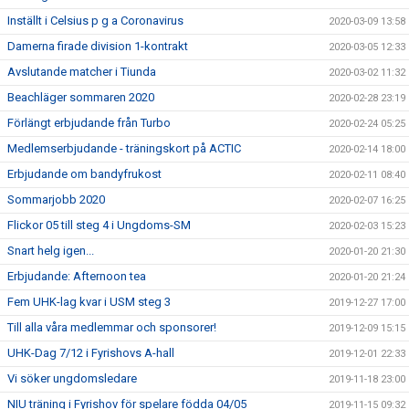
Inställt i Celsius p g a Coronavirus
2020-03-09 13:58
Damerna firade division 1-kontrakt
2020-03-05 12:33
Avslutande matcher i Tiunda
2020-03-02 11:32
Beachläger sommaren 2020
2020-02-28 23:19
Förlängt erbjudande från Turbo
2020-02-24 05:25
Medlemserbjudande - träningskort på ACTIC
2020-02-14 18:00
Erbjudande om bandyfrukost
2020-02-11 08:40
Sommarjobb 2020
2020-02-07 16:25
Flickor 05 till steg 4 i Ungdoms-SM
2020-02-03 15:23
Snart helg igen...
2020-01-20 21:30
Erbjudande: Afternoon tea
2020-01-20 21:24
Fem UHK-lag kvar i USM steg 3
2019-12-27 17:00
Till alla våra medlemmar och sponsorer!
2019-12-09 15:15
UHK-Dag 7/12 i Fyrishovs A-hall
2019-12-01 22:33
Vi söker ungdomsledare
2019-11-18 23:00
NIU träning i Fyrishov för spelare födda 04/05
2019-11-15 09:32