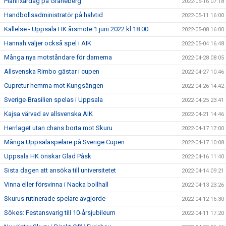
Planfixardag på Graneberg
2022-05-16 07:18
Handbollsadministratör på halvtid
2022-05-11 16:00
Kallelse - Uppsala HK årsmöte 1 juni 2022 kl 18.00
2022-05-08 16:00
Hannah väljer också spel i AIK
2022-05-04 16:48
Många nya motståndare för damerna
2022-04-28 08:05
Allsvenska Rimbo gästar i cupen
2022-04-27 10:46
Cupretur hemma mot Kungsängen
2022-04-26 14:42
Sverige-Brasilien spelas i Uppsala
2022-04-25 23:41
Kajsa värvad av allsvenska AIK
2022-04-21 14:46
Herrlaget utan chans borta mot Skuru
2022-04-17 17:00
Många Uppsalaspelare på Sverige Cupen
2022-04-17 10:08
Uppsala HK önskar Glad Påsk
2022-04-16 11:40
Sista dagen att ansöka till universitetet
2022-04-14 09:21
Vinna eller försvinna i Nacka bollhall
2022-04-13 23:26
Skurus rutinerade spelare avgjorde
2022-04-12 16:30
Sökes: Festansvarig till 10-årsjubileum
2022-04-11 17:20