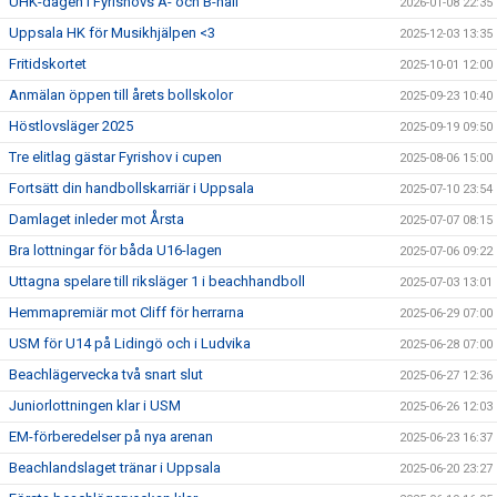
UHK-dagen i Fyrishovs A- och B-hall
2026-01-08 22:35
Uppsala HK för Musikhjälpen <3
2025-12-03 13:35
Fritidskortet
2025-10-01 12:00
Anmälan öppen till årets bollskolor
2025-09-23 10:40
Höstlovsläger 2025
2025-09-19 09:50
Tre elitlag gästar Fyrishov i cupen
2025-08-06 15:00
Fortsätt din handbollskarriär i Uppsala
2025-07-10 23:54
Damlaget inleder mot Årsta
2025-07-07 08:15
Bra lottningar för båda U16-lagen
2025-07-06 09:22
Uttagna spelare till riksläger 1 i beachhandboll
2025-07-03 13:01
Hemmapremiär mot Cliff för herrarna
2025-06-29 07:00
USM för U14 på Lidingö och i Ludvika
2025-06-28 07:00
Beachlägervecka två snart slut
2025-06-27 12:36
Juniorlottningen klar i USM
2025-06-26 12:03
EM-förberedelser på nya arenan
2025-06-23 16:37
Beachlandslaget tränar i Uppsala
2025-06-20 23:27