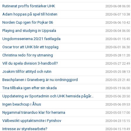
Rutinerat proffs förstärker UHK
2020-06-08 06:00
Adam hoppas på spel till hösten
2020-06-07 10:38
Norden Cup igen för Pojkar 06
2020-06-06 10:42
Playing and studying in Uppsala
2020-06-04 06:00
Ungdomsserierna 20/21 fastlagda
2020-06-01 15:45
Oscar tror att UHK blir ett topplag
2020-06-01 06:30
Christina redo för ny utmaning
2020-05-28 11:20
Vill du spela division 3-handboll?
2020-05-27 22:49
Joakim tillför attityd och rutin
2020-05-25 08:13
Beachplanen i Graneberg är nu iordninggjord
2020-05-23 21:40
Tina tillbaka igen efter sin skada
2020-05-19 06:00
Uppdatering av Sportadmin och UHK hemsida pågår...
2020-05-06 20:50
Ingen beachcup i Åhus
2020-05-06 09:53
Nygammal tränarduo klar för herrarna
2020-05-03 17:00
Välbesökt upptaktsmöte i Fyrishov
2020-04-23 15:15
Intresse av styrelsearbete?
2020-04-15 19:49