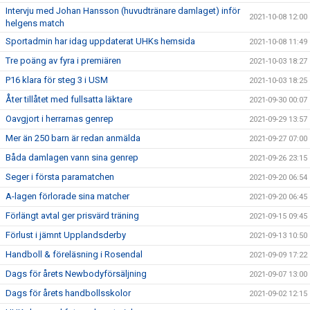
Intervju med Johan Hansson (huvudtränare damlaget) inför
2021-10-08 12:00
helgens match
Sportadmin har idag uppdaterat UHKs hemsida
2021-10-08 11:49
Tre poäng av fyra i premiären
2021-10-03 18:27
P16 klara för steg 3 i USM
2021-10-03 18:25
Åter tillåtet med fullsatta läktare
2021-09-30 00:07
Oavgjort i herrarnas genrep
2021-09-29 13:57
Mer än 250 barn är redan anmälda
2021-09-27 07:00
Båda damlagen vann sina genrep
2021-09-26 23:15
Seger i första paramatchen
2021-09-20 06:54
A-lagen förlorade sina matcher
2021-09-20 06:45
Förlängt avtal ger prisvärd träning
2021-09-15 09:45
Förlust i jämnt Upplandsderby
2021-09-13 10:50
Handboll & föreläsning i Rosendal
2021-09-09 17:22
Dags för årets Newbodyförsäljning
2021-09-07 13:00
Dags för årets handbollsskolor
2021-09-02 12:15