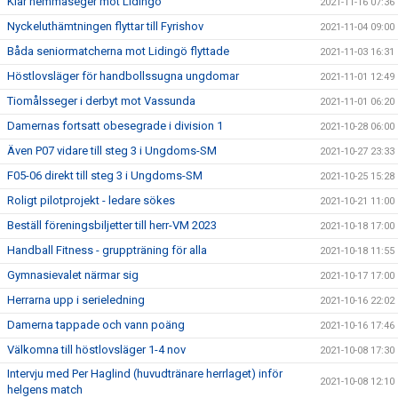
Klar hemmaseger mot Lidingö
2021-11-16 07:36
Nyckeluthämtningen flyttar till Fyrishov
2021-11-04 09:00
Båda seniormatcherna mot Lidingö flyttade
2021-11-03 16:31
Höstlovsläger för handbollssugna ungdomar
2021-11-01 12:49
Tiomålsseger i derbyt mot Vassunda
2021-11-01 06:20
Damernas fortsatt obesegrade i division 1
2021-10-28 06:00
Även P07 vidare till steg 3 i Ungdoms-SM
2021-10-27 23:33
F05-06 direkt till steg 3 i Ungdoms-SM
2021-10-25 15:28
Roligt pilotprojekt - ledare sökes
2021-10-21 11:00
Beställ föreningsbiljetter till herr-VM 2023
2021-10-18 17:00
Handball Fitness - gruppträning för alla
2021-10-18 11:55
Gymnasievalet närmar sig
2021-10-17 17:00
Herrarna upp i serieledning
2021-10-16 22:02
Damerna tappade och vann poäng
2021-10-16 17:46
Välkomna till höstlovsläger 1-4 nov
2021-10-08 17:30
Intervju med Per Haglind (huvudtränare herrlaget) inför
2021-10-08 12:10
helgens match