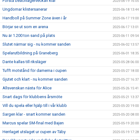
Första beachlägerveckan klar
2025-06-19 16:05
Ungdomar klistersanerar
2025-06-18 13:44
Handboll på Summer Zone även i år
2025-06-17 19:00
Börjar se ut som en arena
2025-06-17 13:01
Nu är 1.200 ton sand på plats
2025-06-11 09:54
Slutet närmar sig - nu kommer sanden
2025-06-02 13:57
Spelarutbildning på Graneberg
2025-06-01 18:35
Dante kallas till riksläger
2025-05-28 06:00
Tufft motstånd för damerna i cupen
2025-05-27 18:00
Gjutet och klart - nu kommer sanden
2025-05-27 16:37
Allsvenskan nästa för Alice
2025-05-26 15:41
Snart dags för klubbens årsmöte
2025-05-21 13:37
Vill du spela eller hjälp till i vår klubb
2025-05-20 19:00
Sargen klar - snart kommer sanden
2025-05-20 08:00
Marcus spelar SM-final med Bajen
2025-05-19 20:00
Herrlaget utslaget ur cupen av Täby
2025-05-19 17:28