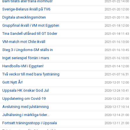
Barn tillåts åter träna inomhus!
2021-01-22 14:00
Sverige-Belarus ikväll på TV6
2021-01-20 12:00
Digitala utvecklingsmöten
2021-01-20 11:36
Gruppfinal ikväll i VM mot Egypten
2021-01-18 12:00
Tina Sandell utlånad till GT Söder
2021-01-18 11:43
VM-match mot Chile ikväll
2021-01-16 13:00
Steg 3 i Ungdoms-SM ställs in
2021-01-16 10:45
Inget seriespel förrän i mars
2021-01-16 10:05
Handbolls-VM i Egypten!
2021-01-14 12:00
Två veckor till med bara fysträning
2021-01-07 16:31
Gott Nytt År!
2020-12-31 12:00
Uppsala HK önskar God Jul
2020-12-24 10:41
Uppdatering om Covid-19
2020-12-22 21:00
Avslutning med julstämning
2020-12-17 10:14
Julhälsning i märkliga tider...
2020-12-14 21:00
Fortsatt träningsstopp i Uppsala
2020-12-11 21:00