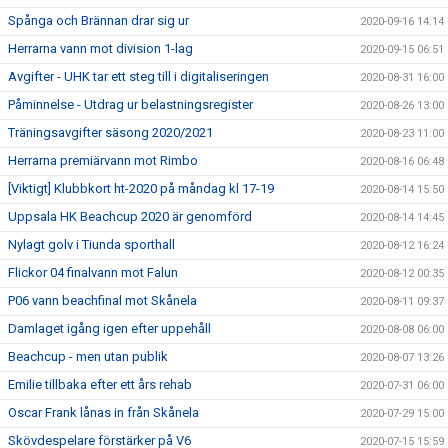
Spånga och Brännan drar sig ur
2020-09-16 14:14
Herrarna vann mot division 1-lag
2020-09-15 06:51
Avgifter - UHK tar ett steg till i digitaliseringen
2020-08-31 16:00
Påminnelse - Utdrag ur belastningsregister
2020-08-26 13:00
Träningsavgifter säsong 2020/2021
2020-08-23 11:00
Herrarna premiärvann mot Rimbo
2020-08-16 06:48
[Viktigt] Klubbkort ht-2020 på måndag kl 17-19
2020-08-14 15:50
Uppsala HK Beachcup 2020 är genomförd
2020-08-14 14:45
Nylagt golv i Tiunda sporthall
2020-08-12 16:24
Flickor 04 finalvann mot Falun
2020-08-12 00:35
P06 vann beachfinal mot Skånela
2020-08-11 09:37
Damlaget igång igen efter uppehåll
2020-08-08 06:00
Beachcup - men utan publik
2020-08-07 13:26
Emilie tillbaka efter ett års rehab
2020-07-31 06:00
Oscar Frank lånas in från Skånela
2020-07-29 15:00
Skövdespelare förstärker på V6
2020-07-15 15:59