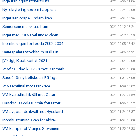
Inga träningsmatcher tillåts
2021-02-25 11:06
Ny rekryteringsboom i Uppsala
2021-02-24 19:00
Inget seniorspel under våren
2021-02-24 16:26
Seniorserierna skjuts fram
2021-02-12 13:24
Inget mer USM-spel under våren
2021-02-12 13:19
Inomhus igen för födda 2002-2004
2021-02-05 15:42
Seriespelet i Stockholm ställs in
2021-02-05 14:31
[Viktigt] Klubbkort vt-2021
2021-02-04 12:00
VM-final idag kl 17.30 mot Danmark
2021-01-31 10:00
Succé för ny bollskola i Bälinge
2021-01-31 08:00
VM-semifinal mot Frankrike
2021-01-29 16:02
VM-kvartsfinal ikväll mot Qatar
2021-01-27 07:59
Handbollsskolesuccén fortsätter
2021-01-25 15:12
VM-avgörande ikväll mot Ryssland
2021-01-24 15:37
Inomhusträning även för äldre?
2021-01-24 15:00
VM-kamp mot Vranjes Slovenien
2021-01-22 15:33