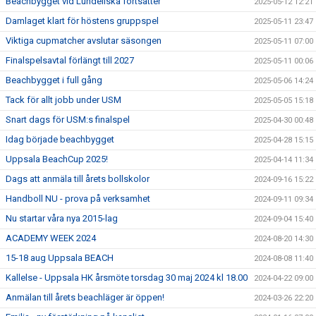
Beachbygget vid Lundellska fortsätter
2025-05-12 12:21
Damlaget klart för höstens gruppspel
2025-05-11 23:47
Viktiga cupmatcher avslutar säsongen
2025-05-11 07:00
Finalspelsavtal förlängt till 2027
2025-05-11 00:06
Beachbygget i full gång
2025-05-06 14:24
Tack för allt jobb under USM
2025-05-05 15:18
Snart dags för USM:s finalspel
2025-04-30 00:48
Idag började beachbygget
2025-04-28 15:15
Uppsala BeachCup 2025!
2025-04-14 11:34
Dags att anmäla till årets bollskolor
2024-09-16 15:22
Handboll NU - prova på verksamhet
2024-09-11 09:34
Nu startar våra nya 2015-lag
2024-09-04 15:40
ACADEMY WEEK 2024
2024-08-20 14:30
15-18 aug Uppsala BEACH
2024-08-08 11:40
Kallelse - Uppsala HK årsmöte torsdag 30 maj 2024 kl 18.00
2024-04-22 09:00
Anmälan till årets beachläger är öppen!
2024-03-26 22:20