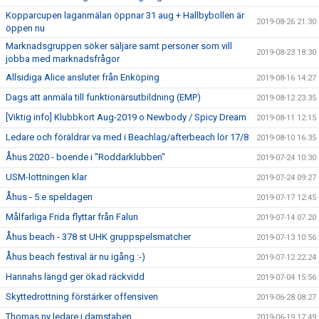
Kopparcupen laganmälan öppnar 31 aug + Hallbybollen är
2019-08-26 21:30
öppen nu
Marknadsgruppen söker säljare samt personer som vill
2019-08-23 18:30
jobba med marknadsfrågor
Allsidiga Alice ansluter från Enköping
2019-08-16 14:27
Dags att anmäla till funktionärsutbildning (EMP)
2019-08-12 23:35
[Viktig info] Klubbkort Aug-2019 o Newbody / Spicy Dream
2019-08-11 12:15
Ledare och föräldrar va med i Beachlag/afterbeach lör 17/8
2019-08-10 16:35
Åhus 2020 - boende i "Roddarklubben"
2019-07-24 10:30
USM-lottningen klar
2019-07-24 09:27
Åhus - 5:e speldagen
2019-07-17 12:45
Målfarliga Frida flyttar från Falun
2019-07-14 07:20
Åhus beach - 378 st UHK gruppspelsmatcher
2019-07-13 10:56
Åhus beach festival är nu igång :-)
2019-07-12 22:24
Hannahs längd ger ökad räckvidd
2019-07-04 15:56
Skyttedrottning förstärker offensiven
2019-06-28 08:27
Thomas ny ledare i damstaben
2019-06-19 17:49