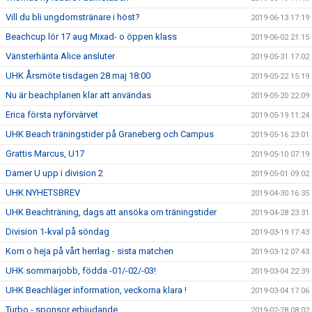
Vill du bli ungdomstränare i höst?
2019-06-13 17:19
Beachcup lör 17 aug Mixad- o öppen klass
2019-06-02 21:15
Vänsterhänta Alice ansluter
2019-05-31 17:02
UHK Årsmöte tisdagen 28 maj 18:00
2019-05-22 15:19
Nu är beachplanen klar att användas
2019-05-20 22:09
Erica första nyförvärvet
2019-05-19 11:24
UHK Beach träningstider på Graneberg och Campus
2019-05-16 23:01
Grattis Marcus, U17
2019-05-10 07:19
Damer U upp i division 2
2019-05-01 09:02
UHK NYHETSBREV
2019-04-30 16:35
UHK Beachträning, dags att ansöka om träningstider
2019-04-28 23:31
Division 1-kval på söndag
2019-03-19 17:43
Kom o heja på vårt herrlag - sista matchen
2019-03-12 07:43
UHK sommarjobb, födda -01/-02/-03!
2019-03-04 22:39
UHK Beachläger information, veckorna klara !
2019-03-04 17:06
Turbo - sponsor erbjudande
2019-02-28 08:02