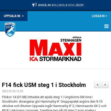
ANMÄLAN BOLLSKOLA OCH LÄGER!
UPPSALA HK
LOGGA IN
HEM
NYHETER
OM KLUBBEN
MATCHER
KALENDER
F14 fick USM steg 1 i Stockholm
<
>
KONTAKT
2021-07-20 15:29
Flickor 14 (07-08) lottades att spela steg 1 i Ungdoms-SM inne i
DOKUMENT
Stockholm. Arrangerar gör Hammarby IF. Gruppspelet avgörs den 9-10
oktober och
förutom
Uppsala ingår Hammarby IF 2, Härnösands SK 2 och
RP IF Linköping i gruppen. Samtliga lag går till steg 2 som spelas i
PRAKTISK INFO