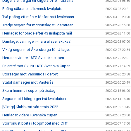
Dagens entré går till krigets offer i Ukraina
2022-03-06 08:30
Poäng säkrar en allsvensk kvalplats
2022-03-05 20:21
Två poäng ett måste för fortsatt kvalchans
2022-03-05 20:20
Tredje segern för motionslaget i damtrean
2022-02-28 16:00
Herrlaget förlorade efter 43 insläppta mål
2022-02-28 11:00
Damlaget vann igen - nära allsvenskt kval
2022-02-28 07:00
Viktig seger mot Åkersberga för U-laget
2022-02-27 22:34
Herrarna vidare i ATG Svenska cupen
2022-02-22 22:01
Fri entré mot Skuru i ATG Svenska Cupen
2022-02-21 14:39
Storseger mot Vassunda i derbyt
2022-02-20 20:58
Stabil damseger mot Västerås
2022-02-20 20:49
Skuru hemma i cupen på tisdag
2022-02-15 06:00
Segrar mot Lidingö ger två kvalplatser
2022-02-14 15:40
[Viktigt] Klubbkort vårtermin-2022
2022-02-09 19:45
Herrlaget vidare i Svenska cupen
2022-02-07 20:30
Storförlust borta i toppmötet med Cliff
2022-02-07 17:00