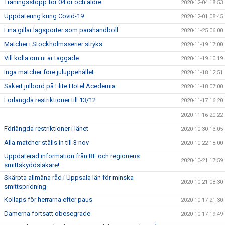
Träningsstopp för 04:or och äldre
2020-12-04 18:53
Uppdatering kring Covid-19
2020-12-01 08:45
Lina gillar lagsporter som parahandboll
2020-11-25 06:00
Matcher i Stockholmsserier stryks
2020-11-19 17:00
Vill kolla om ni är taggade
2020-11-19 10:19
Inga matcher före juluppehållet
2020-11-18 12:51
Säkert julbord på Elite Hotel Acedemia
2020-11-18 07:00
Förlängda restriktioner till 13/12
2020-11-17 16:20
2020-11-16 20:22
Förlängda restriktioner i länet
2020-10-30 13:05
Alla matcher ställs in till 3 nov
2020-10-22 18:00
Uppdaterad information från RF och regionens
2020-10-21 17:59
smittskyddsläkare!
Skärpta allmäna råd i Uppsala län för minska
2020-10-21 08:30
smittspridning
Kollaps för herrarna efter paus
2020-10-17 21:30
Damerna fortsatt obesegrade
2020-10-17 19:49