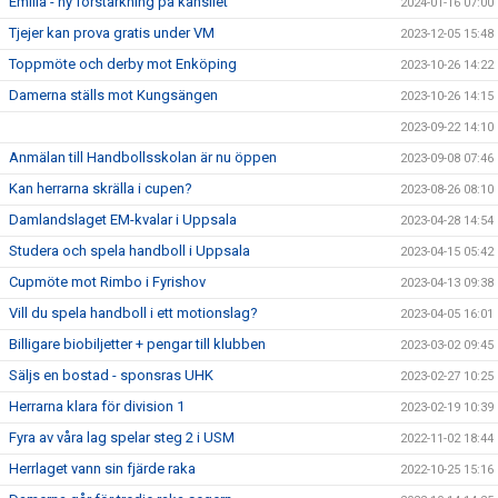
Emilia - ny förstärkning på kansliet
2024-01-16 07:00
Tjejer kan prova gratis under VM
2023-12-05 15:48
Toppmöte och derby mot Enköping
2023-10-26 14:22
Damerna ställs mot Kungsängen
2023-10-26 14:15
2023-09-22 14:10
Anmälan till Handbollsskolan är nu öppen
2023-09-08 07:46
Kan herrarna skrälla i cupen?
2023-08-26 08:10
Damlandslaget EM-kvalar i Uppsala
2023-04-28 14:54
Studera och spela handboll i Uppsala
2023-04-15 05:42
Cupmöte mot Rimbo i Fyrishov
2023-04-13 09:38
Vill du spela handboll i ett motionslag?
2023-04-05 16:01
Billigare biobiljetter + pengar till klubben
2023-03-02 09:45
Säljs en bostad - sponsras UHK
2023-02-27 10:25
Herrarna klara för division 1
2023-02-19 10:39
Fyra av våra lag spelar steg 2 i USM
2022-11-02 18:44
Herrlaget vann sin fjärde raka
2022-10-25 15:16