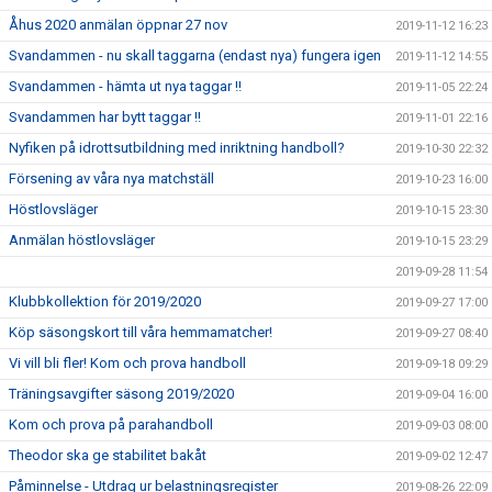
Åhus 2020 anmälan öppnar 27 nov
2019-11-12 16:23
Svandammen - nu skall taggarna (endast nya) fungera igen
2019-11-12 14:55
Svandammen - hämta ut nya taggar !!
2019-11-05 22:24
Svandammen har bytt taggar !!
2019-11-01 22:16
Nyfiken på idrottsutbildning med inriktning handboll?
2019-10-30 22:32
Försening av våra nya matchställ
2019-10-23 16:00
Höstlovsläger
2019-10-15 23:30
Anmälan höstlovsläger
2019-10-15 23:29
2019-09-28 11:54
Klubbkollektion för 2019/2020
2019-09-27 17:00
Köp säsongskort till våra hemmamatcher!
2019-09-27 08:40
Vi vill bli fler! Kom och prova handboll
2019-09-18 09:29
Träningsavgifter säsong 2019/2020
2019-09-04 16:00
Kom och prova på parahandboll
2019-09-03 08:00
Theodor ska ge stabilitet bakåt
2019-09-02 12:47
Påminnelse - Utdrag ur belastningsregister
2019-08-26 22:09