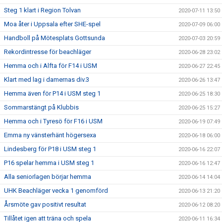
Steg 1 klart i Region Tolvan
2020-07-11 13:50
Moa åter i Uppsala efter SHE-spel
2020-07-09 06:00
Handboll på Mötesplats Gottsunda
2020-07-03 20:59
Rekordintresse för beachläger
2020-06-28 23:02
Hemma och i Alfta för F14 i USM
2020-06-27 22:45
Klart med lag i damernas div.3
2020-06-26 13:47
Hemma även för P14 i USM steg 1
2020-06-25 18:30
Sommarstängt på Klubbis
2020-06-25 15:27
Hemma och i Tyresö för F16 i USM
2020-06-19 07:49
Emma ny vänsterhänt högersexa
2020-06-18 06:00
Lindesberg för P18 i USM steg 1
2020-06-16 22:07
P16 spelar hemma i USM steg 1
2020-06-16 12:47
Alla seniorlagen börjar hemma
2020-06-14 14:04
UHK Beachläger vecka 1 genomförd
2020-06-13 21:20
Årsmöte gav positivt resultat
2020-06-12 08:20
Tillåtet igen att träna och spela
2020-06-11 16:34