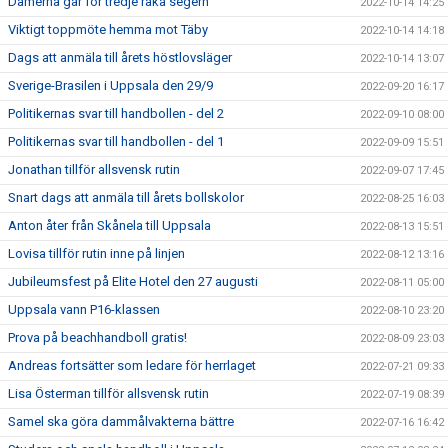
Damerna går för tredje raka segern
2022-10-14 14:25
Viktigt toppmöte hemma mot Täby
2022-10-14 14:18
Dags att anmäla till årets höstlovsläger
2022-10-14 13:07
Sverige-Brasilen i Uppsala den 29/9
2022-09-20 16:17
Politikernas svar till handbollen - del 2
2022-09-10 08:00
Politikernas svar till handbollen - del 1
2022-09-09 15:51
Jonathan tillför allsvensk rutin
2022-09-07 17:45
Snart dags att anmäla till årets bollskolor
2022-08-25 16:03
Anton åter från Skånela till Uppsala
2022-08-13 15:51
Lovisa tillför rutin inne på linjen
2022-08-12 13:16
Jubileumsfest på Elite Hotel den 27 augusti
2022-08-11 05:00
Uppsala vann P16-klassen
2022-08-10 23:20
Prova på beachhandboll gratis!
2022-08-09 23:03
Andreas fortsätter som ledare för herrlaget
2022-07-21 09:33
Lisa Österman tillför allsvensk rutin
2022-07-19 08:39
Samel ska göra dammålvakterna bättre
2022-07-16 16:42