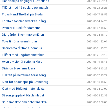
Handboll på dagläger i Gottsunda
2021-06-23 09:14
Tillåtet med 16 spelare per match
2021-06-23 08:25
Prova Hand The Ball på Studan
2021-06-17 18:52
Första beachlägerveckan igång
2021-06-14 14:25
Premiär i Hudik för damerna
2021-06-07 15:53
Djurgården i hemmapremiären
2021-06-04 16:19
Tova tillför allsvensk rutin
2021-06-01 22:04
Seniorerna får träna inomhus
2021-06-01 15:23
Tillåtet med ungdomsmatcher
2021-05-21 09:10
Även division 3-serierna klara
2021-05-19 16:46
Division 2-serierna klara
2021-05-18 13:22
Full fart på herrarnas försäsong
2021-05-17 23:22
Klart för beachspel på Graneberg
2021-05-10 15:58
Klart med förlängt materialavtal
2021-05-04 07:00
Säsongsupptakt för damlaget
2021-05-03 22:33
Studerar ekonomi och tränar P09
2021-05-02 08:00