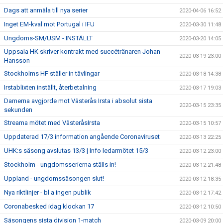
Dags att anmäla till nya serier
2020-04-06 16:52
Inget EM-kval mot Portugal i IFU
2020-03-30 11:48
Ungdoms-SM/USM - INSTÄLLT
2020-03-20 14:05
Uppsala HK skriver kontrakt med succétränaren Johan
2020-03-19 23:00
Hansson
Stockholms HF ställer in tävlingar
2020-03-18 14:38
Irstablixten inställt, återbetalning
2020-03-17 19:03
Damerna avgjorde mot Västerås Irsta i absolut sista
2020-03-15 23:35
sekunden
Streama mötet med VästeråsIrsta
2020-03-15 10:57
Uppdaterad 17/3 information angående Coronaviruset
2020-03-13 22:25
UHK:s säsong avslutas 13/3 | Info ledarmötet 15/3
2020-03-12 23:00
Stockholm - ungdomsserierna ställs in!
2020-03-12 21:48
Uppland - ungdomssäsongen slut!
2020-03-12 18:35
Nya riktlinjer - bl a ingen publik
2020-03-12 17:42
Coronabesked idag klockan 17
2020-03-12 10:50
Säsongens sista division 1-match
2020-03-09 20:00