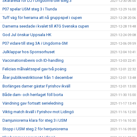
Skararesa för DJ i Ungdoms-SM steg 3
2021-12-30 06:00
P07 spelar USM steg 3 i Tiunda
2021-12-29 16:00
Tuff väg för herrarna att nå gruppspel i cupen
2021-12-28 20:06
Damerna seedade i kvalet till ATG Svenska cupen
2021-12-28 19:48
God Jul önskar Uppsala HK
2021-12-24 09:08
P07 vidare till steg 3A i Ungdoms-SM
2021-12-06 09:59
Julklappar hos Sponsorhuset
2021-12-04 10:41
Vaccinationsbevis och ID-handling
2021-12-03 22:41
Felicias målvaktsspel gav två poäng
2021-12-01 22:32
Åter publikrestriktioner från 1 december
2021-12-01 13:48
Borlänges damer gästar Fyrishov ikväll
2021-12-01 13:00
Både dam- och herrlaget föll borta
2021-11-30 15:00
Vändning gav fortsatt serieledning
2021-11-17 13:49
Viktig match ikväll i Fyrishov mot Lidingö
2021-11-16 12:00
Damjuniorerna klara för steg 3 i USM
2021-11-16 10:30
Stopp i USM steg 2 för herrjuniorerna
2021-11-16 09:00